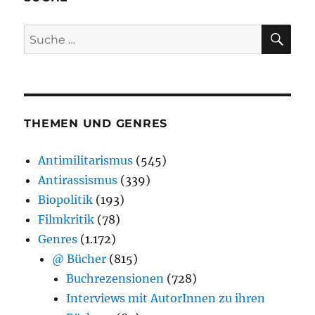
SU
Suche
nach:
THEMEN UND GENRES
Antimilitarismus
(545)
Antirassismus
(339)
Biopolitik
(193)
Filmkritik
(78)
Genres
(1.172)
@ Bücher
(815)
Buchrezensionen
(728)
Interviews mit AutorInnen zu ihren