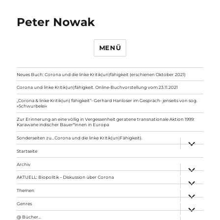
Peter Nowak
MENÜ
Neues Buch: Corona und die linke Kritik(un)fähigkeit (erschienen Oktober 2021)
Corona und linke Kritik(un)fähigkeit. Online-Buchvorstellung vom 23.11.2021
„Corona & linke Kritik(un) fähigkeit“- Gerhard Hanloser im Gespräch- jenseits von sog.
»Schwurbelei«
Zur Erinnerung an eine völlig in Vergessenheit geratene transnationale Aktion 1999:
Karawane indischer Bauer*innen in Europa
Sonderseiten zu…Corona und die linke Kritik(un)Fähigkeit).
Unterme
anzeigen
Startseite
Archiv
Unterme
anzeigen
AKTUELL: Biopolitik – Diskussion über Corona
Unterme
anzeigen
Themen
Unterme
anzeigen
Genres
Unterme
anzeigen
@ Bücher…
Unterme