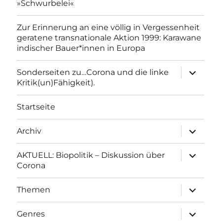
»Schwurbelei«
Zur Erinnerung an eine völlig in Vergessenheit
geratene transnationale Aktion 1999: Karawane
indischer Bauer*innen in Europa
Unterme
Sonderseiten zu…Corona und die linke
anzeigen
Kritik(un)Fähigkeit).
Startseite
Unterme
Archiv
anzeigen
Unterme
AKTUELL: Biopolitik – Diskussion über
anzeigen
Corona
Unterme
Themen
anzeigen
Unterme
Genres
anzeigen