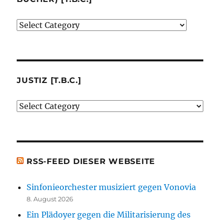
Verlage
(der
von
mir
besprochenen
JUSTIZ [T.B.C.]
oder
Justiz
erwähnten
[t.b.c.]
Bücher)
[t.b.c.]
RSS-FEED DIESER WEBSEITE
Sinfonieorchester musiziert gegen Vonovia
8. August 2026
Ein Plädoyer gegen die Militarisierung des