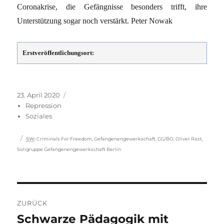
Coronakrise, die Gefängnisse besonders trifft, ihre
Unterstützung sogar noch verstärkt. Peter Nowak
Erstveröffentlichungsort:
Veröffentlicht
Kategorien
23. April 2020
am
Repression
Soziales
Schlagwörter
SW
:
Criminals For Freedom
,
Gefangenengewerkschaft
,
GG/BO
,
Oliver Rast
,
Soligruppe Gefangenengewerkschaft Berlin
Beitragsnavigation
ZURÜCK
Schwarze Pädagogik mit
Vorheriger