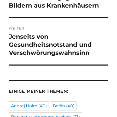
Beitrag:
Bildern aus Krankenhäusern
WEITER
Jenseits von
Nächster
Beitrag:
Gesundheitsnotstand und
Verschwörungswahnsinn
EINIGE MEINER THEMEN:
Andrej Holm
(40)
Berlin
(40)
Berliner Mietergemeinschaft
(63)