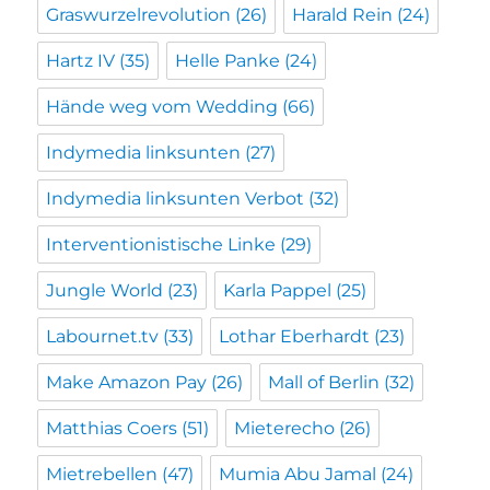
Graswurzelrevolution
(26)
Harald Rein
(24)
Hartz IV
(35)
Helle Panke
(24)
Hände weg vom Wedding
(66)
Indymedia linksunten
(27)
Indymedia linksunten Verbot
(32)
Interventionistische Linke
(29)
Jungle World
(23)
Karla Pappel
(25)
Labournet.tv
(33)
Lothar Eberhardt
(23)
Make Amazon Pay
(26)
Mall of Berlin
(32)
Matthias Coers
(51)
Mieterecho
(26)
Mietrebellen
(47)
Mumia Abu Jamal
(24)