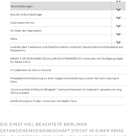
anzeigen
Veranstaltungen
Unterme
anzeigen
Bücher & Buchbeiträge
Unterme
anzeigen
Interviews mit mir
Unterme
anzeigen
Im Visier der Repression
Unterme
anzeigen
Meta
Unterme
anzeigen
Livetalk über Fakenews und Desinformation zwischen Deutschland und Russland auf
Russland.tv
KNAST FÜR JEAN-MARC ROUILLAN AUS FRANKREICH? Interview mit Wolfgang Hajek
für Radio Flora
In Gedenken an Harun Farocki
Presseberichterstattung zu einer Gegenveranstaltung zu einer Sarrazin-Lesung in
Gera
„Corona & linke Kritik(un) fähigkeit“- Gerhard Hanloser im Gespräch- jenseits von sog.
»Schwurbelei«
Antifa-Prozess in Fulda – Interview mit Radio Flora
DIE EINST VIEL BEACHTETE BERLINER
GEFANGENENGEWERKSCHAFT STECKT IN EINER KRISE.