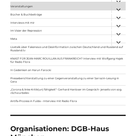
anzeigen
Veranstaltungen
Unterme
anzeigen
Bücher & Buchbeiträge
Unterme
anzeigen
Interviews mit mir
Unterme
anzeigen
Im Visier der Repression
Unterme
anzeigen
Meta
Unterme
anzeigen
Livetalk über Fakenews und Desinformation zwischen Deutschland und Russland auf
Russland.tv
KNAST FÜR JEAN-MARC ROUILLAN AUS FRANKREICH? Interview mit Wolfgang Hajek
für Radio Flora
In Gedenken an Harun Farocki
Presseberichterstattung zu einer Gegenveranstaltung zu einer Sarrazin-Lesung in
Gera
„Corona & linke Kritik(un) fähigkeit“- Gerhard Hanloser im Gespräch- jenseits von sog.
»Schwurbelei«
Antifa-Prozess in Fulda – Interview mit Radio Flora
Organisationen:
DGB-Haus