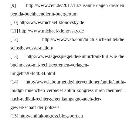
[9] http://www.zeit.de/2017/13/susanne-dagen-dresden-
pegida-buchhaendlerin-buergertum
[10] http://www.michael-klonovsky.de
[11] http://www.michael-klonovsky.de
[12] http://www.zvab.com/buch-suchen/titel/die-
selbstbewusste-nation/
[13] http://www.tagesspiegel.de/kultur/frankfurt-wie-die-
buchmesse-mit-rechtsextremen-verlagen-
umgeht/20444084.html
[14] http://www.labournet.de/interventionen/antifa/antifa-
ini/dgb-muenchen-verbietet-antifa-kongress-ihren-raeumen-
nach-radikal-rechter-gegenkampagne-auch-der-
gewerkschaft-der-polizei/
[15] http://antifakongress.blogsport.eu