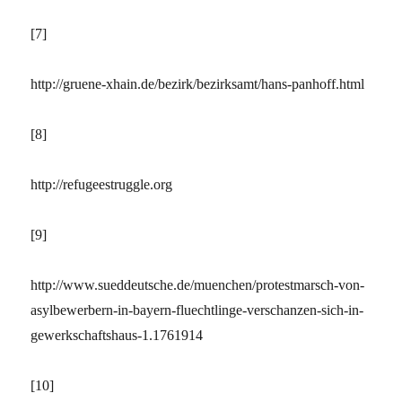
[7]
http://gruene-xhain.de/bezirk/bezirksamt/hans-panhoff.html
[8]
http://refugeestruggle.org
[9]
http://www.sueddeutsche.de/muenchen/protestmarsch-von-
asylbewerbern-in-bayern-fluechtlinge-verschanzen-sich-in-
gewerkschaftshaus-1.1761914
[10]