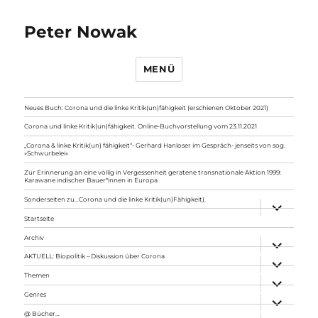
Peter Nowak
MENÜ
Neues Buch: Corona und die linke Kritik(un)fähigkeit (erschienen Oktober 2021)
Corona und linke Kritik(un)fähigkeit. Online-Buchvorstellung vom 23.11.2021
„Corona & linke Kritik(un) fähigkeit“- Gerhard Hanloser im Gespräch- jenseits von sog.
»Schwurbelei«
Zur Erinnerung an eine völlig in Vergessenheit geratene transnationale Aktion 1999:
Karawane indischer Bauer*innen in Europa
Sonderseiten zu…Corona und die linke Kritik(un)Fähigkeit).
Unterme
anzeigen
Startseite
Archiv
Unterme
anzeigen
AKTUELL: Biopolitik – Diskussion über Corona
Unterme
anzeigen
Themen
Unterme
anzeigen
Genres
Unterme
anzeigen
@ Bücher…
Unterme