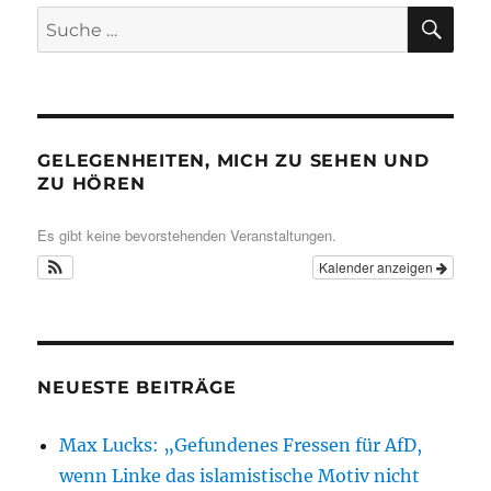
SU
Suche
nach:
GELEGENHEITEN, MICH ZU SEHEN UND
ZU HÖREN
Es gibt keine bevorstehenden Veranstaltungen.
Kalender anzeigen
NEUESTE BEITRÄGE
Max Lucks: „Gefundenes Fressen für AfD,
wenn Linke das islamistische Motiv nicht