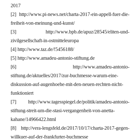
2017
[2] http://www.pi-news.net/charta-2017-ein-appell-fuer-die-
freiheit-von-meinung-und-kunst/
[3] http://www.bpb.de/apuz/28545/eliten-und-
zivilgesellschaft-in-ostmitteleuropa
[4] http://www.taz.de/!5456188/
[5] http://www.amadeu-antonio-stiftung.de
[6] http://www.amadeu-antonio-
stiftung.de/aktuelles/2017/zur-buchmesse-warum-eine-
diskussion-auf-augenhoehe-mit-den-neuen-rechten-nicht-
funktioniert
[7] http://www.tagesspiegel.de/politik/amadeu-antonio-
stiftung-streit-um-die-stasi-vergangenheit-von-anetta-
kahane/14966422.html
[8] http://vera-lengsfeld.de/2017/10/17/charta-2017-gegen-
willkuer-auf-der-frankfurter-buchmesse