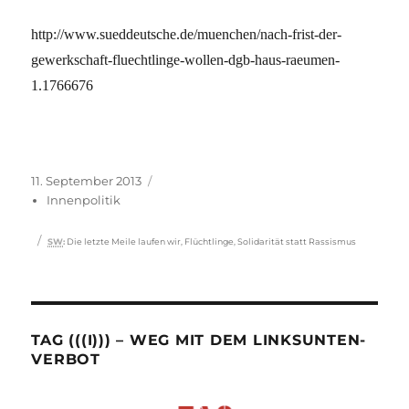
http://www.sueddeutsche.de/muenchen/nach-frist-der-
gewerkschaft-fluechtlinge-wollen-dgb-haus-raeumen-
1.1766676
Veröffentlicht
Kategorien
11. September 2013
am
Innenpolitik
Schlagwörter
SW
:
Die letzte Meile laufen wir
,
Flüchtlinge
,
Solidarität statt Rassismus
TAG (((I))) – WEG MIT DEM LINKSUNTEN-
VERBOT