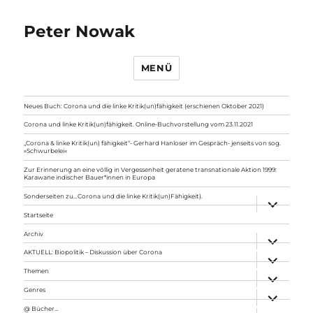
Peter Nowak
MENÜ
Neues Buch: Corona und die linke Kritik(un)fähigkeit (erschienen Oktober 2021)
Corona und linke Kritik(un)fähigkeit. Online-Buchvorstellung vom 23.11.2021
„Corona & linke Kritik(un) fähigkeit“- Gerhard Hanloser im Gespräch- jenseits von sog.
»Schwurbelei«
Zur Erinnerung an eine völlig in Vergessenheit geratene transnationale Aktion 1999:
Karawane indischer Bauer*innen in Europa
Sonderseiten zu…Corona und die linke Kritik(un)Fähigkeit).
Unterme
anzeigen
Startseite
Archiv
Unterme
anzeigen
AKTUELL: Biopolitik – Diskussion über Corona
Unterme
anzeigen
Themen
Unterme
anzeigen
Genres
Unterme
anzeigen
@ Bücher…
Unterme