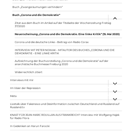
Buch „Zwangsräumungen verhindern“
Buch „Corona und die Demokratie“
Unterme
anzeigen
Zitat aus dem Buch im Artikel auf der Titelseite der Wochenzeitung Freitag
37/2020
Neuerscheinung „Corona und die Demokratie. Eine linke Kritik“ (15. Mai 2020)
Corona und die deutsche Linke – Beitrag von Radio Corax
INTERVIEW MIT PETER NOWAK – MITAUTOR DES BUCHES „CORONA UND DIE
DEMOKRATIE – EINE LINKE KRITIK
Aufzeichnung der Buchvorstellung „Corona und die Demokratie“ auf der
anarchistische Buchmesse Freiburg 2020
Widerrechtlich zitiert
Interviews mit mir
Unterme
anzeigen
Im Visier der Repression
Unterme
anzeigen
Meta
Unterme
anzeigen
Livetalk über Fakenews und Desinformation zwischen Deutschland und Russland auf
Russland.tv
KNAST FÜR JEAN-MARC ROUILLAN AUS FRANKREICH? Interview mit Wolfgang Hajek
für Radio Flora
In Gedenken an Harun Farocki