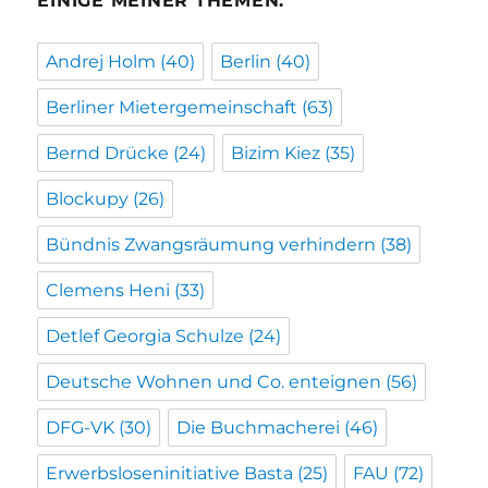
EINIGE MEINER THEMEN:
Andrej Holm
(40)
Berlin
(40)
Berliner Mietergemeinschaft
(63)
Bernd Drücke
(24)
Bizim Kiez
(35)
Blockupy
(26)
Bündnis Zwangsräumung verhindern
(38)
Clemens Heni
(33)
Detlef Georgia Schulze
(24)
Deutsche Wohnen und Co. enteignen
(56)
DFG-VK
(30)
Die Buchmacherei
(46)
Erwerbsloseninitiative Basta
(25)
FAU
(72)