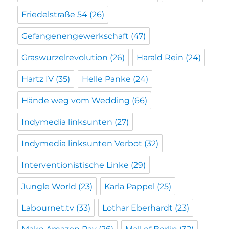
Friedelstraße 54
(26)
Gefangenengewerkschaft
(47)
Graswurzelrevolution
(26)
Harald Rein
(24)
Hartz IV
(35)
Helle Panke
(24)
Hände weg vom Wedding
(66)
Indymedia linksunten
(27)
Indymedia linksunten Verbot
(32)
Interventionistische Linke
(29)
Jungle World
(23)
Karla Pappel
(25)
Labournet.tv
(33)
Lothar Eberhardt
(23)