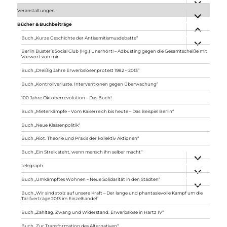
anzeigen
Veranstaltungen
Unterme
anzeigen
Bücher & Buchbeiträge
Unterme
anzeigen
Buch „Kurze Geschichte der Antisemitismusdebatte“
Unterme
anzeigen
Berlin Buster’s Social Club (Hg.) Unerhört! – Adbusting gegen die Gesamtscheiße mit
Vorwort von mir
Buch „Dreißig Jahre Erwerbslosenprotest 1982 – 2013“
Buch „Kontrollverluste. Interventionen gegen Überwachung“
100 Jahre Oktoberrevolution – Das Buch!
Buch „Mieterkämpfe – Vom Kaiserreich bis heute – Das Beispiel Berlin“
Buch „Neue Klassenpolitik“
Buch „Riot. Theorie und Praxis der kollektiv Aktionen“
Buch „Ein Streik steht, wenn mensch ihn selber macht“
Unterme
anzeigen
telegraph
Unterme
anzeigen
Buch „Umkämpftes Wohnen – Neue Solidarität in den Städten“
Unterme
anzeigen
Buch „Wir sind stolz auf unsere Kraft – Der lange und phantasievolle Kampf um die
Tarifverträge 2013 im Einzelhandel“
Buch „Zahltag. Zwang und Widerstand. Erwerbslose in Hartz IV“
Buch „Zur Transformation des Alternativen“