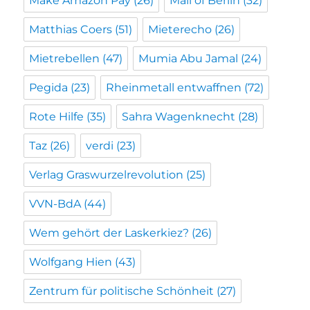
Make Amazon Pay
(26)
Mall of Berlin
(32)
Matthias Coers
(51)
Mieterecho
(26)
Mietrebellen
(47)
Mumia Abu Jamal
(24)
Pegida
(23)
Rheinmetall entwaffnen
(72)
Rote Hilfe
(35)
Sahra Wagenknecht
(28)
Taz
(26)
verdi
(23)
Verlag Graswurzelrevolution
(25)
VVN-BdA
(44)
Wem gehört der Laskerkiez?
(26)
Wolfgang Hien
(43)
Zentrum für politische Schönheit
(27)