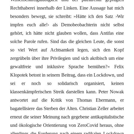
Recht­haberei innerhalb der Linken. Eine Aussage hat mich
besonders bewegt, sie schreibt: »Hätte ich den Satz ›Wir
impfen euch alle!‹ als Demobeobachterin nicht selbst
gehört, ich hätte nicht glauben wollen, dass Antifas eine
solche Parole rufen. Sind das die gleichen Leute, die sonst
so viel Wert auf Achtsamkeit legen, sich den Kopf
zergrübeln über ihre Pri­vilegien und sich akribisch um eine
gewalt­freie und inklusive Sprache bemühen?« Felix
Klopotek betont in seinem Beitrag, dass ein Lockdown, und
sei er noch so solidarisch organisiert, keinen
klassenkämpferischen Streik darstellen kann. Peter Nowak
antwor­tet auf die Kritik von Thomas Ebermann, er
bagatellisiere das Sterben der Alten. Chris­tian Zeller arbeitet
erneut die seiner Mei­nung nach gegebene antikapitalistische
und ökologische Orientierung von ZeroCovid heraus, ohne
allerdings die Forderung nach einem radikalen Lockdown