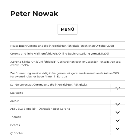
Peter Nowak
MENÜ
Neues Buch: Corona und die linke Kritik(un)fähigkeit (erschienen Oktober 2021)
Corona und linke Kritik(un)fähigkeit. Online-Buchvorstellung vom 23.11.2021
„Corona & linke Kritik(un) fähigkeit“- Gerhard Hanloser im Gespräch- jenseits von sog.
»Schwurbelei«
Zur Erinnerung an eine völlig in Vergessenheit geratene transnationale Aktion 1999:
Karawane indischer Bauer*innen in Europa
Sonderseiten zu…Corona und die linke Kritik(un)Fähigkeit).
Unterme
anzeigen
Startseite
Archiv
Unterme
anzeigen
AKTUELL: Biopolitik – Diskussion über Corona
Unterme
anzeigen
Themen
Unterme
anzeigen
Genres
Unterme
anzeigen
@ Bücher…
Unterme