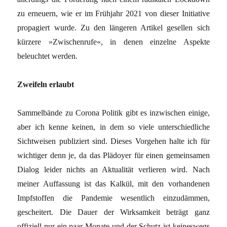
zu erneuern, wie er im Frühjahr 2021 von dieser Initiative
pro­pagiert wurde. Zu den längeren Artikel gesel­len sich
kürzere »Zwischenrufe«, in denen einzelne Aspekte
beleuchtet werden.
Zweifeln erlaubt
Sammelbände zu Corona Politik gibt es inzwi­schen einige,
aber ich kenne keinen, in dem so viele unterschiedliche
Sichtweisen publi­ziert sind. Dieses Vorgehen halte ich für
wichtiger denn je, da das Plädoyer für einen gemeinsamen
Dialog leider nichts an Aktua­lität verlieren wird. Nach
meiner Auffassung ist das Kalkül, mit den vorhandenen
Impf­stoffen die Pandemie wesentlich einzudäm­men,
gescheitert. Die Dauer der Wirksam­keit beträgt ganz
offiziell nur ein paar Monate und der Schutz ist keineswegs