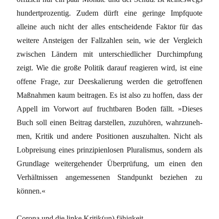
hun­dertprozentig. Zudem dürft eine geringe Impfquote
alleine auch nicht der alles ent­scheidende Faktor für das
weitere Ansteigen der Fallzahlen sein, wie der Vergleich
zwi­schen Ländern mit unterschiedlicher Durch­impfung
zeigt. Wie die große Politik darauf reagieren wird, ist eine
offene Frage, zur Deeskalierung werden die getroffenen
Maß­nahmen kaum beitragen. Es ist also zu hof­fen, dass der
Appell im Vorwort auf frucht­baren Boden fällt. »Dieses
Buch soll einen Beitrag darstellen, zuzuhören, wahrzuneh­
men, Kritik und andere Positionen auszu­halten. Nicht als
Lobpreisung eines prinzi­pienlosen Pluralismus, sondern als
Grund­lage weitergehender Überprüfung, um einen den
Verhältnissen angemessenen Stand­punkt beziehen zu
können.«
Corona und die linke Kritik(un) fähigkeit