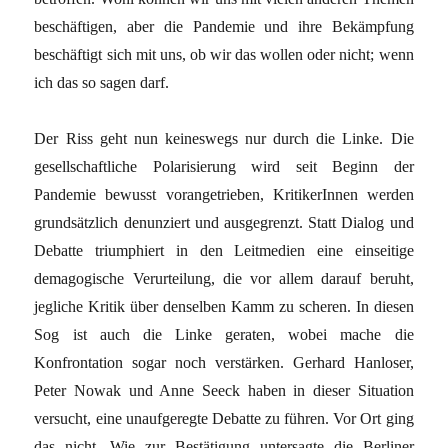
beschäfti­gen, aber die Pandemie und ihre Bekämp­fung
beschäftigt sich mit uns, ob wir das wollen oder nicht; wenn
ich das so sagen darf.
Der Riss geht nun keineswegs nur durch die Linke. Die
gesellschaftliche Polarisie­rung wird seit Beginn der
Pandemie bewusst vorangetrieben, KritikerInnen werden
grundsätzlich denunziert und aus­gegrenzt. Statt Dialog und
Debatte trium­phiert in den Leitmedien eine einseitige
demagogische Verurteilung, die vor allem darauf beruht,
jegliche Kritik über densel­ben Kamm zu scheren. In diesen
Sog ist auch die Linke geraten, wobei mache die
Konfrontation sogar noch verstärken. Ger­hard Hanloser,
Peter Nowak und Anne Seeck haben in dieser Situation
versucht, eine unaufgeregte Debatte zu führen. Vor Ort ging
das nicht. Wie zur Bestätigung untersagte die Berliner