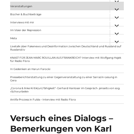
anzeigen
Veranstaltungen
Unterme
anzeigen
Bücher & Buchbeiträge
Unterme
anzeigen
Interviews mit mir
Unterme
anzeigen
Im Visier der Repression
Unterme
anzeigen
Meta
Unterme
anzeigen
Livetalk über Fakenews und Desinformation zwischen Deutschland und Russland auf
Russland.tv
KNAST FÜR JEAN-MARC ROUILLAN AUS FRANKREICH? Interview mit Wolfgang Hajek
für Radio Flora
In Gedenken an Harun Farocki
Presseberichterstattung zu einer Gegenveranstaltung zu einer Sarrazin-Lesung in
Gera
„Corona & linke Kritik(un) fähigkeit“- Gerhard Hanloser im Gespräch- jenseits von sog.
»Schwurbelei«
Antifa-Prozess in Fulda – Interview mit Radio Flora
Versuch eines Dialogs –
Bemerkungen von Karl