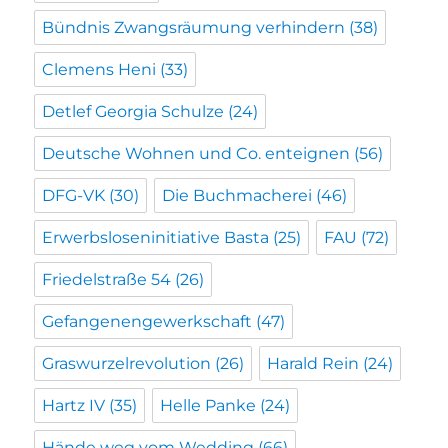
Bündnis Zwangsräumung verhindern
(38)
Clemens Heni
(33)
Detlef Georgia Schulze
(24)
Deutsche Wohnen und Co. enteignen
(56)
DFG-VK
(30)
Die Buchmacherei
(46)
Erwerbsloseninitiative Basta
(25)
FAU
(72)
Friedelstraße 54
(26)
Gefangenengewerkschaft
(47)
Graswurzelrevolution
(26)
Harald Rein
(24)
Hartz IV
(35)
Helle Panke
(24)
Hände weg vom Wedding
(66)