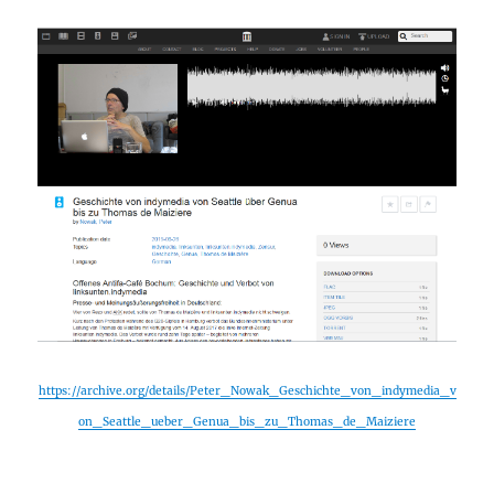
https://archive.org/details/Peter_Nowak_Geschichte_von_indymedia_v
on_Seattle_ueber_Genua_bis_zu_Thomas_de_Maiziere