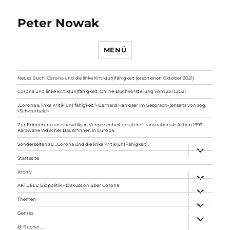
Peter Nowak
MENÜ
Neues Buch: Corona und die linke Kritik(un)fähigkeit (erschienen Oktober 2021)
Corona und linke Kritik(un)fähigkeit. Online-Buchvorstellung vom 23.11.2021
„Corona & linke Kritik(un) fähigkeit“- Gerhard Hanloser im Gespräch- jenseits von sog.
»Schwurbelei«
Zur Erinnerung an eine völlig in Vergessenheit geratene transnationale Aktion 1999:
Karawane indischer Bauer*innen in Europa
Sonderseiten zu…Corona und die linke Kritik(un)Fähigkeit).
Unterme
anzeigen
Startseite
Archiv
Unterme
anzeigen
AKTUELL: Biopolitik – Diskussion über Corona
Unterme
anzeigen
Themen
Unterme
anzeigen
Genres
Unterme
anzeigen
@ Bücher…
Unterme