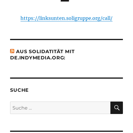
https://linksunten.soligruppe.org/call/
AUS SOLIDATITÄT MIT
DE.INDYMEDIA.ORG:
SUCHE
SU
Suche
nach: