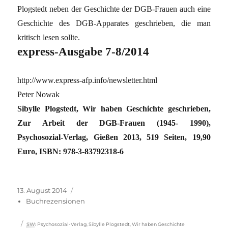
Plogstedt neben der Geschichte der DGB-Frauen auch eine
Geschichte des DGB-Apparates geschrieben, die man
kritisch lesen sollte.
express-Ausgabe 7-8/2014
http://www.express-afp.info/newsletter.html
Peter Nowak
Sibylle Plogstedt, Wir haben Geschichte geschrieben,
Zur Arbeit der DGB-Frauen (1945- 1990),
Psychosozial-Verlag, Gießen 2013, 519 Seiten, 19,90
Euro, ISBN: 978-3-83792318-6
Veröffentlicht
Kategorien
13. August 2014
am
Buchrezensionen
Schlagwörter
SW
:
Psychosozial-Verlag
,
Sibylle Plogstedt
,
Wir haben Geschichte