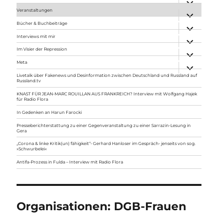
anzeigen
Veranstaltungen
Unterme
anzeigen
Bücher & Buchbeiträge
Unterme
anzeigen
Interviews mit mir
Unterme
anzeigen
Im Visier der Repression
Unterme
anzeigen
Meta
Unterme
anzeigen
Livetalk über Fakenews und Desinformation zwischen Deutschland und Russland auf
Russland.tv
KNAST FÜR JEAN-MARC ROUILLAN AUS FRANKREICH? Interview mit Wolfgang Hajek
für Radio Flora
In Gedenken an Harun Farocki
Presseberichterstattung zu einer Gegenveranstaltung zu einer Sarrazin-Lesung in
Gera
„Corona & linke Kritik(un) fähigkeit“- Gerhard Hanloser im Gespräch- jenseits von sog.
»Schwurbelei«
Antifa-Prozess in Fulda – Interview mit Radio Flora
Organisationen:
DGB-Frauen