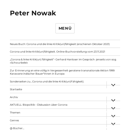
Peter Nowak
MENÜ
Neues Buch: Corona und die linke Kritik(un)fähigkeit (erschienen Oktober 2021)
Corona und linke Kritik(un)fähigkeit. Online-Buchvorstellung vom 23.11.2021
„Corona & linke Kritik(un) fähigkeit“- Gerhard Hanloser im Gespräch- jenseits von sog.
»Schwurbelei«
Zur Erinnerung an eine völlig in Vergessenheit geratene transnationale Aktion 1999:
Karawane indischer Bauer*innen in Europa
Sonderseiten zu…Corona und die linke Kritik(un)Fähigkeit).
Unterme
anzeigen
Startseite
Archiv
Unterme
anzeigen
AKTUELL: Biopolitik – Diskussion über Corona
Unterme
anzeigen
Themen
Unterme
anzeigen
Genres
Unterme
anzeigen
@ Bücher…
Unterme