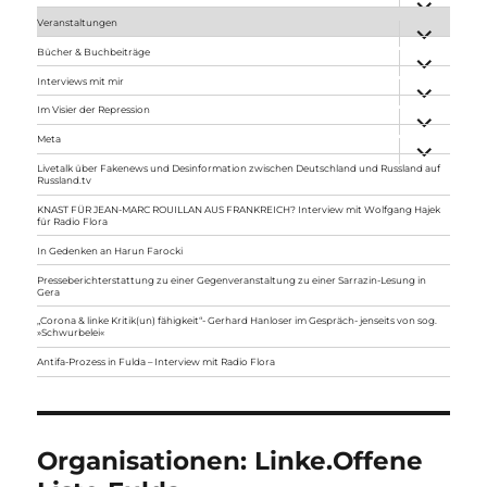
anzeigen
Veranstaltungen
Unterme
anzeigen
Bücher & Buchbeiträge
Unterme
anzeigen
Interviews mit mir
Unterme
anzeigen
Im Visier der Repression
Unterme
anzeigen
Meta
Unterme
anzeigen
Livetalk über Fakenews und Desinformation zwischen Deutschland und Russland auf
Russland.tv
KNAST FÜR JEAN-MARC ROUILLAN AUS FRANKREICH? Interview mit Wolfgang Hajek
für Radio Flora
In Gedenken an Harun Farocki
Presseberichterstattung zu einer Gegenveranstaltung zu einer Sarrazin-Lesung in
Gera
„Corona & linke Kritik(un) fähigkeit“- Gerhard Hanloser im Gespräch- jenseits von sog.
»Schwurbelei«
Antifa-Prozess in Fulda – Interview mit Radio Flora
Organisationen:
Linke.Offene