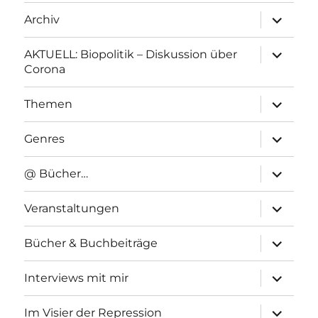
Unterme
Archiv
anzeigen
Unterme
AKTUELL: Biopolitik – Diskussion über
anzeigen
Corona
Unterme
Themen
anzeigen
Unterme
Genres
anzeigen
Unterme
@ Bücher…
anzeigen
Unterme
Veranstaltungen
anzeigen
Unterme
Bücher & Buchbeiträge
anzeigen
Unterme
Interviews mit mir
anzeigen
Unterme
Im Visier der Repression