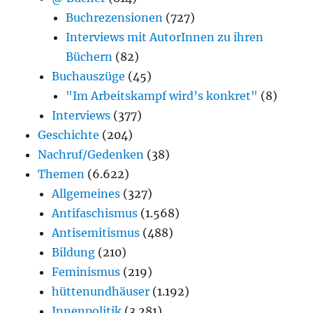
Buchrezensionen
(727)
Interviews mit AutorInnen zu ihren
Büchern
(82)
Buchauszüge
(45)
"Im Arbeitskampf wird’s konkret"
(8)
Interviews
(377)
Geschichte
(204)
Nachruf/Gedenken
(38)
Themen
(6.622)
Allgemeines
(327)
Antifaschismus
(1.568)
Antisemitismus
(488)
Bildung
(210)
Feminismus
(219)
hüttenundhäuser
(1.192)
Innenpolitik
(3.281)