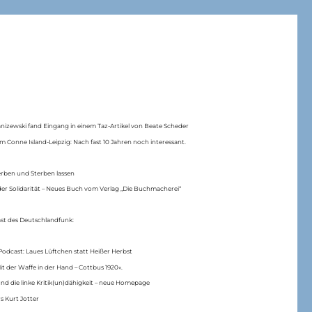
anizewski fand Eingang in einem Taz-Artikel von Beate Scheder
m Conne Island-Leipzig: Nach fast 10 Jahren noch interessant.
erben und Sterben lassen
er Solidarität – Neues Buch vom Verlag „Die Buchmacherei“
ast des Deutschlandfunk:
Podcast: Laues Lüftchen statt Heißer Herbst
Mit der Waffe in der Hand – Cottbus 1920«.
nd die linke Kritik(un)dähigkeit – neue Homepage
s Kurt Jotter