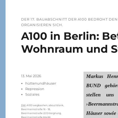
DER 17. BAUABSCHNITT DER A100 BEDROHT DE
ORGANISIEREN SICH.
A100 in Berlin: Be
Wohnraum und S
Markus Henn
Veröffentlicht
13. Mai 2026
am
Kategorien
hüttenundhäuser
BUND gehört
Repression
stellen uns
Soziales
›Beermannstra
Schlagwörter
SW
:
A100 wegbashen
,
about blank
,
Beermannstraße 16 - 18
,
Häuser sowie 
Beermannstraße 22 Enteignung
,
Beermannstraße bleibt
,