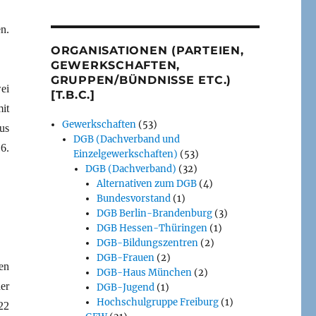
n.
ORGANISATIONEN (PARTEIEN,
GEWERKSCHAFTEN,
GRUPPEN/BÜNDNISSE ETC.)
ei
[T.B.C.]
it
Gewerkschaften
(53)
us
DGB (Dachverband und
6.
Einzelgewerkschaften)
(53)
DGB (Dachverband)
(32)
Alternativen zum DGB
(4)
Bundesvorstand
(1)
DGB Berlin-Brandenburg
(3)
DGB Hessen-Thüringen
(1)
DGB-Bildungszentren
(2)
DGB-Frauen
(2)
en
DGB-Haus München
(2)
er
DGB-Jugend
(1)
Hochschulgruppe Freiburg
(1)
22