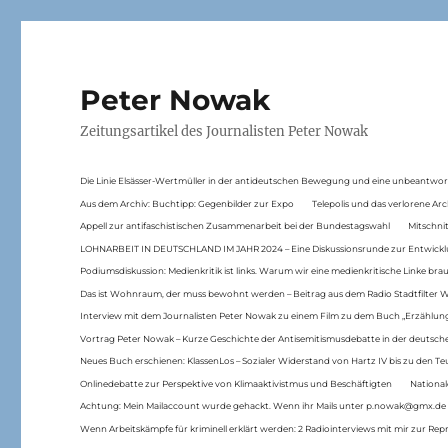
Peter Nowak
Zeitungsartikel des Journalisten Peter Nowak
Die Linie Elsässer-Wertmüller in der antideutschen Bewegung und eine unbeantwor
Aus dem Archiv: Buchtipp: Gegenbilder zur Expo
Telepolis und das verlorene Arc
Appell zur antifaschistischen Zusammenarbeit bei der Bundestagswahl
Mitschni
LOHNARBEIT IN DEUTSCHLAND IM JAHR 2024 – Eine Diskussionsrunde zur Entwickl
Podiumsdiskussion: Medienkritik ist links. Warum wir eine medienkritische Linke br
Das ist Wohnraum, der muss bewohnt werden – Beitrag aus dem Radio Stadtfilter 
Interview mit dem Journalisten Peter Nowak zu einem Film zu dem Buch „Erzählung
Vortrag Peter Nowak – Kurze Geschichte der Antisemitismusdebatte in der deutsche
Neues Buch erschienen: KlassenLos – Sozialer Widerstand von Hartz IV bis zu den 
Onlinedebatte zur Perspektive von Klimaaktivistmus und Beschäftigten
National
Achtung: Mein Mailaccount wurde gehackt. Wenn ihr Mails unter p.nowak@gmx.de
Wenn Arbeitskämpfe für kriminell erklärt werden: 2 Radiointerviews mit mir zur Rep