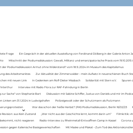
tete Frage
Ein Gespräch in der aktuellen Ausstellung von Ferdinand Dölberg in der Galerie Anton J
hiv
Mitschnitt der Podiumsdiskussion: Gewalt, Militanz und emanzipatorische Praxis vom 19.10.2015 i
tt der Podiumsdiskussion Armut ohne Widerstand? vom 18.9..2024 im Museum des Kapitalismus
ung des Arbeitsmarktes
Zur Aktualität der Zimmerwalder – mein Aufsatz in neuerschienen Buch St
auchen mit neuen Link
In Gedenken am Rolf-Dieter Missbach
Solidarität mit Stern e.V.
Spuren d
Winterthur
Interview mit Radio Flora zur RAF-Fahndung in Berlin
 zur Sache“ von Stephanie Bart
Diskussion mit Sabine Schiffer, Justus von Daniels und mir im Podc
n Linken am 31.1.2024 in Ludwigshafen
Polizeigewalt oder der Schutzmann als Putzmann
Teuerungsprotesten
War das schon der heiße Herbst? (PAS Podiumsdiskussion, Berlin 16/02/23
e Revision: aus Kein Zustand
„Wer nicht aus der Geschichte lernt, kommt darin um“
Filmkritik: »
 bekommt, nicht reagieren
Radio-Interview zu Rheinmetall-Entwaffnen Camp in Kassel
Corona u
ression gegen italienische Basisgewerkschaften
Mit Maske und Plakat – Zum Tod des Aktionskünstler