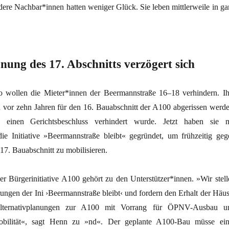
ere Nachbar*innen hatten weniger Glück. Sie leben mittlerweile in ga
nung des 17. Abschnitts verzögert sich
o wollen die Mieter*innen der Beermannstraße 16–18 verhindern. Ih
n vor zehn Jahren für den 16. Bauabschnitt der A100 abgerissen werde
einen Gerichtsbeschluss verhindert wurde. Jetzt haben sie m
die Initiative »Beermannstraße bleibt« gegründet, um frühzeitig geg
 17. Bauabschnitt zu mobilisieren.
 Bürgerinitiative A100 gehört zu den Unterstützer*innen. »Wir stell
rungen der Ini ›Beermannstraße bleibt‹ und fordern den Erhalt der Häus
Alternativplanungen zur A100 mit Vorrang für ÖPNV-Ausbau u
Mobilität«, sagt Henn zu »nd«. Der geplante A100-Bau müsse ein