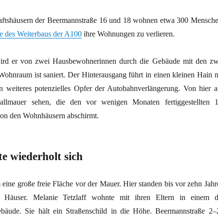
aftshäusern der Beermannstraße 16 und 18 wohnen etwa 300 Mensche
e des Weiterbaus der A100
ihre Wohnungen zu verlieren.
, wird er von zwei Hausbewohnerinnen durch die Gebäude mit den zw
Wohnraum ist saniert. Der Hinterausgang führt in einen kleinen Hain m
 weiteres potenzielles Opfer der Autobahnverlängerung. Von hier a
llmauer sehen, die den vor wenigen Monaten fertiggestellten 1
von den Wohnhäusern abschirmt.
e wiederholt sich
 eine große freie Fläche vor der Mauer. Hier standen bis vor zehn Jahr
 Häuser. Melanie Tetzlaff wohnte mit ihren Eltern in einem d
äude. Sie hält ein Straßenschild in die Höhe. Beermannstraße 2–