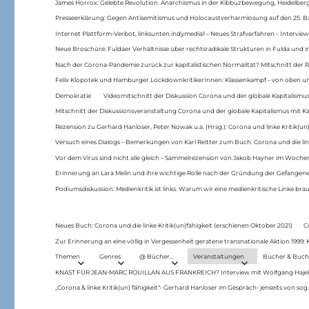
James Horrox: Gelebte Revolution. Anarchismus in der Kibbuzbewegung, Heidelber
Presseerklärung: Gegen Antisemitismus und Holocaustverharmlosung auf den 25. 
Internet Plattform-Verbot, linksunten.indymedia1 – Neues Strafverfahren – Interview
Neue Broschüre: Fuldaer Verhältnisse über rechtsradikale Strukturen in Fulda und 
Nach der Corona-Pandemie zurück zur kapitalistischen Normalität? Mitschnitt der Re
Felix Klopotek und Hamburger LockdownkritikerInnen: Klassenkampf – von oben und
Demokratie
Videomitschnitt der Diskussion Corona und der globale Kapitalismus
Mitschnitt der Diskussionsveranstaltung Corona und der globale Kapitalismus mit Ka
Rezension zu Gerhard Hanloser, Peter Nowak u.a. (Hrsg.): Corona und linke Kritik(un)
Versuch eines Dialogs – Bemerkungen von Karl Reitter zum Buch: Corona und die link
Vor dem Virus sind nicht alle gleich – Sammelrezension von Jakob Hayner im Woch
Erinnerung an Lara Melin und ihre wichtige Rolle nach der Gründung der Gefange
Podiumsdiskussion: Medienkritik ist links. Warum wir eine medienkritische Linke br
Neues Buch: Corona und die linke Kritik(un)fähigkeit (erschienen Oktober 2021)
C
Zur Erinnerung an eine völlig in Vergessenheit geratene transnationale Aktion 1999
Themen
Genres
@ Bücher…
Veranstaltungen
Bücher & Buch
KNAST FÜR JEAN-MARC ROUILLAN AUS FRANKREICH? Interview mit Wolfgang Hajek 
„Corona & linke Kritik(un) fähigkeit“- Gerhard Hanloser im Gespräch- jenseits von sog