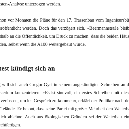
sten-Analyse unterzogen werden.
schon vor Monaten die Pläne für den 17. Trassenbau vom Ingenieursbü
röffentlicht werden. Doch das verzögert sich. »Beermannstraße bleib
shalb an die Öffentlichkeit, um Druck zu machen, dass die beiden Häus
rden, selbst wenn die A100 weitergebaut würde.
est kündigt sich an
 will sich auch Gregor Gysi in seinem angekündigten Schreiben an d
terium konzentrieren. »Es ist sinnvoll, ein erstes Schreiben mit dies
verfassen, um ins Gespräch zu kommen«, erklärt der Politiker nach d
elände. Er betont, dass seine Partei mit großer Mehrheit den Weiterb
lich ablehne. Auch aus ökologischen Gründen sei der Weiterbau ein
chtfertigen.