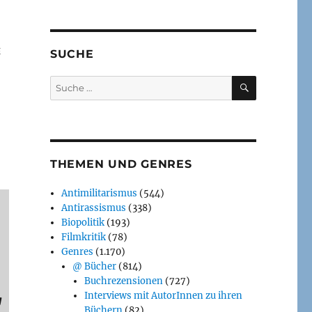
E
SUCHE
SUCHEN
Suche
nach:
THEMEN UND GENRES
Antimilitarismus
(544)
Antirassismus
(338)
Biopolitik
(193)
Filmkritik
(78)
Genres
(1.170)
@ Bücher
(814)
Buchrezensionen
(727)
Interviews mit AutorInnen zu ihren
g
Büchern
(82)