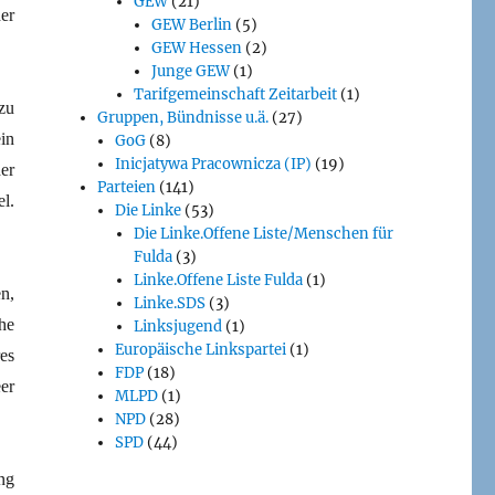
GEW
(21)
er
GEW Berlin
(5)
GEW Hessen
(2)
Junge GEW
(1)
Tarifgemeinschaft Zeitarbeit
(1)
zu
Gruppen, Bündnisse u.ä.
(27)
in
GoG
(8)
Inicjatywa Pracownicza (IP)
(19)
er
Parteien
(141)
l.
Die Linke
(53)
Die Linke.Offene Liste/Menschen für
Fulda
(3)
Linke.Offene Liste Fulda
(1)
n,
Linke.SDS
(3)
he
Linksjugend
(1)
Europäische Linkspartei
(1)
es
FDP
(18)
er
MLPD
(1)
NPD
(28)
SPD
(44)
ng