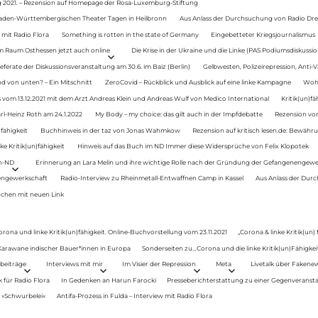
g 2021. – Rezension auf Homepage der Rosa-Luxemburg-Stiftung
Baden-Württembergischen Theater Tagen in Heilbronn
Aus Anlass der Durchsuchung von Radio Drey
 mit Radio Flora
Something is rotten in the state of Germany
Eingebetteter Kriegsjournalismus
im Raum Osthessen jetzt auch online
Die Krise in der Ukraine und die Linke (PAS Podiumsdiskussio
ferate der Diskussionsveranstaltung am 30.6. im Baiz (Berlin)
Gelbwesten, Polizeirepression, Anti-V
 von unten? – Ein Mitschnitt
ZeroCovid – Rückblick und Ausblick auf eine linke Kampagne
Woh
 vom 13.12.2021 mit dem Arzt Andreas Klein und Andreas Wulf von Medico International
Kritik(un)fä
rl-Heinz Roth am 24.1.2022
My Body – my choice: das gilt auch in der Impfdebatte
Rezension von
fähigkeit
Buchhinweis in der taz von Jonas Wahmkow
Rezension auf kritisch lesen.de: Bewähru
e Kritik(un)fähigkeit
Hinweis auf das Buch im ND Immer diese Widersprüche von Felix Klopotek
en-ND
Erinnerung an Lara Melin und ihre wichtige Rolle nach der Gründung der Gefangenengewe
nengewerkschaft
Radio-Interview zu Rheinmetall-Entwaffnen Camp in Kassel
Aus Anlass der Durc
auchen mit neuen Link
orona und linke Kritik(un)fähigkeit. Online-Buchvorstellung vom 23.11.2021
„Corona & linke Kritik(un)
: Karawane indischer Bauer*innen in Europa
Sonderseiten zu…Corona und die linke Kritik(un)Fähigkeit
beiträge
Interviews mit mir
Im Visier der Repression
Meta
Livetalk über Fakene
für Radio Flora
In Gedenken an Harun Farocki
Presseberichterstattung zu einer Gegenveransta
. »Schwurbelei«
Antifa-Prozess in Fulda – Interview mit Radio Flora