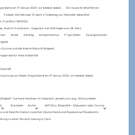
eckland am 17.Januar 2023– wir bleiben dabei:
Ein neues Strafverfahren:
Fuldaer Verhältnisse: 13. April: 4 Todestag von Matiul­lah Jabarkhel
n, Frankfurt 19/03/22)
ax, Wahl in Frankreich – Gespräch mit Willi Hajek vom 28. März
nen
Streik
Zahltag
Antisemitismus
F-Typ-Zellen
Zwangsräumen
higkeit
 Corona und die linke Kritik(un)Fähigkeit,
ngsprobe für linke Solidarität
rkschaft
hsuchung von Radio Dreyeckland am 17.Januar 2023– wir bleiben dabei:
 fähigkeit“- Gerhard Hanloser im Gespräch- jenseits von sog. »Schwurbelei«
).
Startseite
Archiv
AKTUELL: Biopolitik – Diskussion über Corona
ws und Desinformation zwischen Deutschland und Russland auf Russland.tv
ltung zu einer Sarrazin-Lesung in Gera