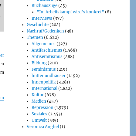
u
Buchauszüge
(45)
"Im Arbeitskampf wird’s konkret"
(8)
-
Interviews
(377)
Geschichte
(204)
Nachruf/Gedenken
(38)
Themen
(6.622)
Allgemeines
(327)
Antifaschismus
(1.568)
er
Antisemitismus
(488)
Bildung
(210)
en
Feminismus
(219)
em
hüttenundhäuser
(1.192)
Innenpolitik
(3.281)
International
(1.842)
Kultur
(678)
hn
Medien
(457)
Repression
(1.579)
Soziales
(2.453)
Umwelt
(535)
Veronica Anghel
(1)