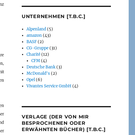
nz
UNTERNEHMEN [T.B.C.]
Alpenland
(5)
amazon
(43)
BASF
(2)
CG-Gruppe
(31)
Charité
(12)
re
CFM
(4)
n,
Deutsche Bank
(3)
it
McDonald's
(2)
Opel
(6)
en
Vivantes Service GmbH
(4)
en
er
VERLAGE (DER VON MIR
nd
BESPROCHENEN ODER
ERWÄHNTEN BÜCHER) [T.B.C.]
er