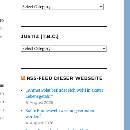
Verlage
(der
von
ro
mir
t«
besprochenen
JUSTIZ [T.B.C.]
er
oder
erwähnten
Justiz
Bücher)
[t.b.c.]
[t.b.c.]
RSS-FEED DIESER WEBSEITE
as
„Ahmet Polat befindet sich wohl in akuter
en
Lebensgefahr“
em
6. August 2026
au
Sollte Bundeswehrwerbung verboten
werden?
er
4. August 2026