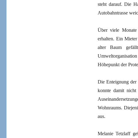
steht darauf. Die 
Autobahntrasse weich
Über viele Monate
erhalten. Ein Mieter
alter Baum gefäl
Umweltorganisatio
Höhepunkt der Protes
Die Enteignung der 
konnte damit nicht
Auseinandersetzunge
Wohnraums. Diejenig
aus.
Melanie Tetzlaff g