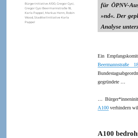
für ÖPNV-Aus
Bürgerinitiative A100
,
Gregor Gysi
,
Gregor Gysi Beermannstraße 18
,
Karla Pappel
,
Markus Henn
,
Robin
»nd«. Der gep
Wood
,
Stadtteilinitiative Karla
Pappel
Analyse unter
Ein Empfangskomit
Beermannstraße 1
Bundestagsabgeord
gegründete …
… Bürger*inneninit
A100
verhindern wil
A100 bedroh