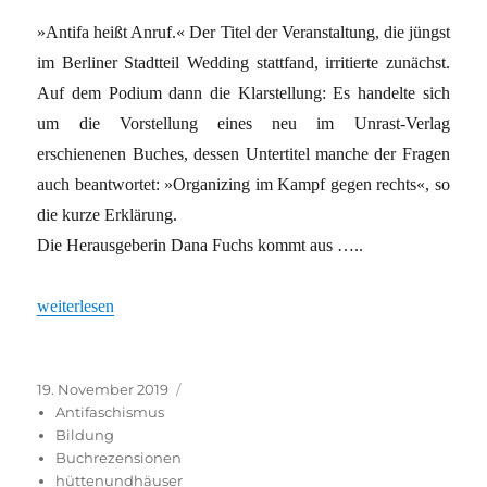
»Antifa heißt Anruf.« Der Titel der Veranstaltung, die jüngst
im Berliner Stadtteil Wedding stattfand, irritierte zunächst.
Auf dem Podium dann die Klarstellung: Es handelte sich
um die Vorstellung eines neu im Unrast-Verlag
erschienenen Buches, dessen Untertitel manche der Fragen
auch beantwortet: »Organizing im Kampf gegen rechts«, so
die kurze Erklärung.
Die Herausgeberin Dana Fuchs kommt aus …..
„Raus aus der linken Blase“
weiterlesen
Veröffentlicht
Kategorien
19. November 2019
am
Antifaschismus
Bildung
Buchrezensionen
hüttenundhäuser