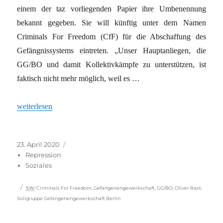
einem der taz vorliegenden Papier ihre Umbenennung
bekannt gegeben. Sie will künftig unter dem Namen
Criminals For Freedom (CfF) für die Abschaffung des
Gefängnissystems eintreten. „Unser Hauptanliegen, die
GG/BO und damit Kollektivkämpfe zu unterstützen, ist
faktisch nicht mehr möglich, weil es …
„Gefangene ohne Gewerkschaft“
weiterlesen
Veröffentlicht
Kategorien
23. April 2020
am
Repression
Soziales
Schlagwörter
SW
:
Criminals For Freedom
,
Gefangenengewerkschaft
,
GG/BO
,
Oliver Rast
,
Soligruppe Gefangenengewerkschaft Berlin