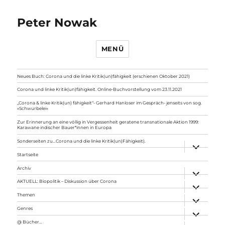
Peter Nowak
MENÜ
Neues Buch: Corona und die linke Kritik(un)fähigkeit (erschienen Oktober 2021)
Corona und linke Kritik(un)fähigkeit. Online-Buchvorstellung vom 23.11.2021
„Corona & linke Kritik(un) fähigkeit“- Gerhard Hanloser im Gespräch- jenseits von sog.
»Schwurbelei«
Zur Erinnerung an eine völlig in Vergessenheit geratene transnationale Aktion 1999:
Karawane indischer Bauer*innen in Europa
Sonderseiten zu…Corona und die linke Kritik(un)Fähigkeit).
Unterme
anzeigen
Startseite
Archiv
Unterme
anzeigen
AKTUELL: Biopolitik – Diskussion über Corona
Unterme
anzeigen
Themen
Unterme
anzeigen
Genres
Unterme
anzeigen
@ Bücher…
Unterme