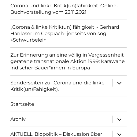
Corona und linke Kritik(un)fähigkeit. Online-
Buchvorstellung vom 23.11.2021
„Corona & linke Kritik(un) fähigkeit“- Gerhard
Hanloser im Gespräch- jenseits von sog.
»Schwurbelei«
Zur Erinnerung an eine völlig in Vergessenheit
geratene transnationale Aktion 1999: Karawane
indischer Bauer*innen in Europa
Unterme
Sonderseiten zu…Corona und die linke
anzeigen
Kritik(un)Fähigkeit).
Startseite
Unterme
Archiv
anzeigen
Unterme
AKTUELL: Biopolitik – Diskussion über