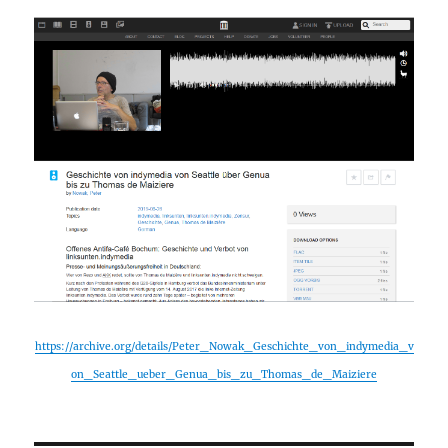
https://archive.org/details/Peter_Nowak_Geschichte_von_indymedia_v
on_Seattle_ueber_Genua_bis_zu_Thomas_de_Maiziere