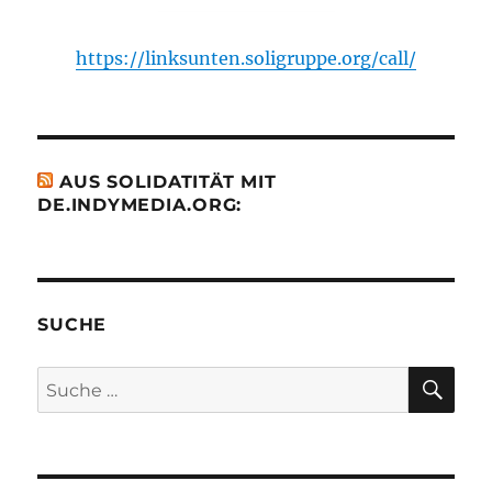
https://linksunten.soligruppe.org/call/
AUS SOLIDATITÄT MIT
DE.INDYMEDIA.ORG:
SUCHE
SU
Suche
nach: