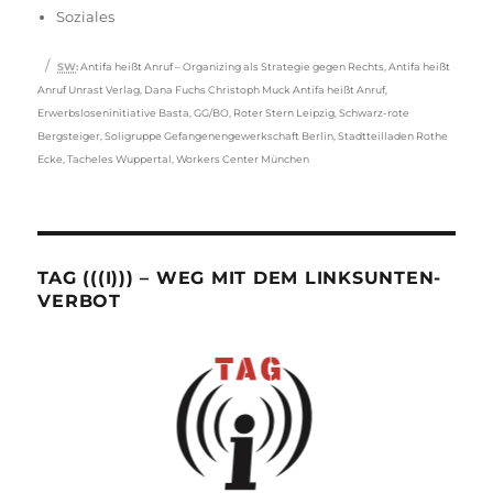
Soziales
Schlagwörter
SW
:
Antifa heißt Anruf – Organizing als Strategie gegen Rechts
,
Antifa heißt
Anruf Unrast Verlag
,
Dana Fuchs Christoph Muck Antifa heißt Anruf
,
Erwerbsloseninitiative Basta
,
GG/BO
,
Roter Stern Leipzig
,
Schwarz-rote
Bergsteiger
,
Soligruppe Gefangenengewerkschaft Berlin
,
Stadtteilladen Rothe
Ecke
,
Tacheles Wuppertal
,
Workers Center München
TAG (((I))) – WEG MIT DEM LINKSUNTEN-
VERBOT