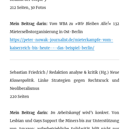
212 Seiten, 30 Fotos
Mein Beitrag darin:
Vom WBA zu »Wir Bleiben Alle!«
132
Mieterselbstorganisierung in Ost-Berlin
https://peter-nowak-journalist.de/mieterkampfe-vom-
kaiserreich-bis-heute-–-das-beispiel-berlin/
Sebastian Friedrich / Redaktion analyse & kritik (Hg.)
Neue
Klassenpolitik
. Linke Strategien gegen Rechtsruck und
Neoliberalismus
220 Seiten
Mein Beitrag darin:
Im Arbeitskampf wird’s konkret
. Von
Lesbian und Gays Support the Miners bis zur Unterstützung
von Amazon: außerbetriebliche Solidarität hilft nicht nur