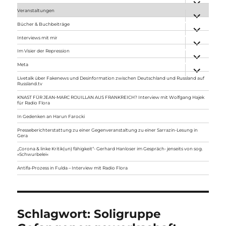
anzeigen
Veranstaltungen
Unterme
anzeigen
Bücher & Buchbeiträge
Unterme
anzeigen
Interviews mit mir
Unterme
anzeigen
Im Visier der Repression
Unterme
anzeigen
Meta
Unterme
anzeigen
Livetalk über Fakenews und Desinformation zwischen Deutschland und Russland auf
Russland.tv
KNAST FÜR JEAN-MARC ROUILLAN AUS FRANKREICH? Interview mit Wolfgang Hajek
für Radio Flora
In Gedenken an Harun Farocki
Presseberichterstattung zu einer Gegenveranstaltung zu einer Sarrazin-Lesung in
Gera
„Corona & linke Kritik(un) fähigkeit“- Gerhard Hanloser im Gespräch- jenseits von sog.
»Schwurbelei«
Antifa-Prozess in Fulda – Interview mit Radio Flora
Schlagwort:
Soligruppe