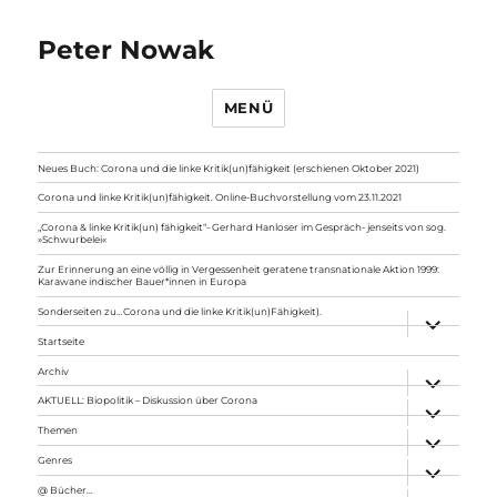
Peter Nowak
MENÜ
Neues Buch: Corona und die linke Kritik(un)fähigkeit (erschienen Oktober 2021)
Corona und linke Kritik(un)fähigkeit. Online-Buchvorstellung vom 23.11.2021
„Corona & linke Kritik(un) fähigkeit“- Gerhard Hanloser im Gespräch- jenseits von sog.
»Schwurbelei«
Zur Erinnerung an eine völlig in Vergessenheit geratene transnationale Aktion 1999:
Karawane indischer Bauer*innen in Europa
Sonderseiten zu…Corona und die linke Kritik(un)Fähigkeit).
Unterme
anzeigen
Startseite
Archiv
Unterme
anzeigen
AKTUELL: Biopolitik – Diskussion über Corona
Unterme
anzeigen
Themen
Unterme
anzeigen
Genres
Unterme
anzeigen
@ Bücher…
Unterme