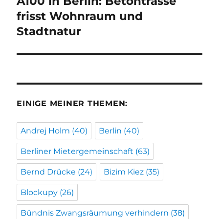
A100 in Berlin: Betontrasse
Nächster
Beitrag:
frisst Wohnraum und
Stadtnatur
EINIGE MEINER THEMEN:
Andrej Holm
(40)
Berlin
(40)
Berliner Mietergemeinschaft
(63)
Bernd Drücke
(24)
Bizim Kiez
(35)
Blockupy
(26)
Bündnis Zwangsräumung verhindern
(38)