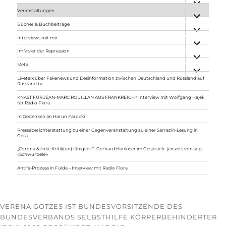
anzeigen
Veranstaltungen
Unterme
anzeigen
Bücher & Buchbeiträge
Unterme
anzeigen
Interviews mit mir
Unterme
anzeigen
Im Visier der Repression
Unterme
anzeigen
Meta
Unterme
anzeigen
Livetalk über Fakenews und Desinformation zwischen Deutschland und Russland auf
Russland.tv
KNAST FÜR JEAN-MARC ROUILLAN AUS FRANKREICH? Interview mit Wolfgang Hajek
für Radio Flora
In Gedenken an Harun Farocki
Presseberichterstattung zu einer Gegenveranstaltung zu einer Sarrazin-Lesung in
Gera
„Corona & linke Kritik(un) fähigkeit“- Gerhard Hanloser im Gespräch- jenseits von sog.
»Schwurbelei«
Antifa-Prozess in Fulda – Interview mit Radio Flora
VERENA GOTZES IST BUNDESVORSITZENDE DES
BUNDESVERBANDS SELBSTHILFE KÖRPERBEHINDERTER