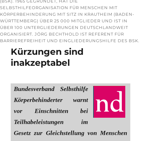
(BSK). 1965 GEGRÜNDET, HAT DIE
SELBSTHILFEORGANISATION FÜR MENSCHEN MIT
KÖRPERBEHINDERUNG MIT SITZ IN KRAUTHEIM (BADEN-
WÜRTTEMBERG) ÜBER 25 000 MITGLIEDER UND IST IN
ÜBER 100 UNTERGLIEDERUNGEN DEUTSCHLANDWEIT
ORGANISIERT. JÖRG BECHTHOLD IST REFERENT FÜR
BARRIEREFREIHEIT UND EINGLIEDERUNGSHILFE DES BSK.
Kürzungen sind
inakzeptabel
Bundesverband Selbsthilfe
Körperbehinderter warnt
vor Einschnitten bei
Teilhabeleistungen im
Gesetz zur Gleichstellung von Menschen