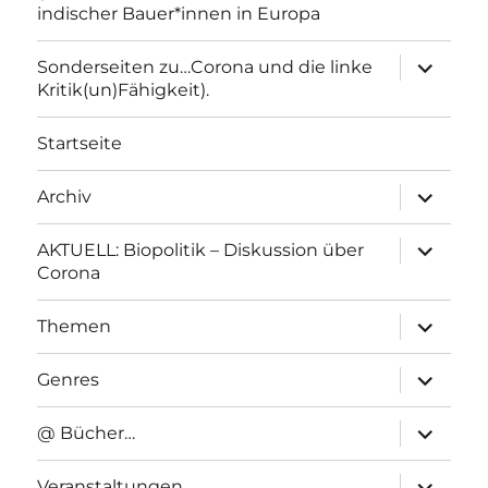
indischer Bauer*innen in Europa
Unterme
Sonderseiten zu…Corona und die linke
anzeigen
Kritik(un)Fähigkeit).
Startseite
Unterme
Archiv
anzeigen
Unterme
AKTUELL: Biopolitik – Diskussion über
anzeigen
Corona
Unterme
Themen
anzeigen
Unterme
Genres
anzeigen
Unterme
@ Bücher…
anzeigen
Unterme
Veranstaltungen