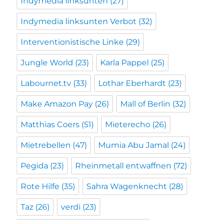
Indymedia linksunten
(27)
Indymedia linksunten Verbot
(32)
Interventionistische Linke
(29)
Jungle World
(23)
Karla Pappel
(25)
Labournet.tv
(33)
Lothar Eberhardt
(23)
Make Amazon Pay
(26)
Mall of Berlin
(32)
Matthias Coers
(51)
Mieterecho
(26)
Mietrebellen
(47)
Mumia Abu Jamal
(24)
Pegida
(23)
Rheinmetall entwaffnen
(72)
Rote Hilfe
(35)
Sahra Wagenknecht
(28)
Taz
(26)
verdi
(23)