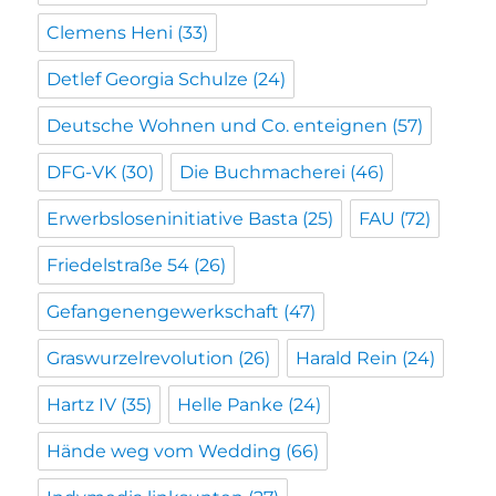
Clemens Heni
(33)
Detlef Georgia Schulze
(24)
Deutsche Wohnen und Co. enteignen
(57)
DFG-VK
(30)
Die Buchmacherei
(46)
Erwerbsloseninitiative Basta
(25)
FAU
(72)
Friedelstraße 54
(26)
Gefangenengewerkschaft
(47)
Graswurzelrevolution
(26)
Harald Rein
(24)
Hartz IV
(35)
Helle Panke
(24)
Hände weg vom Wedding
(66)