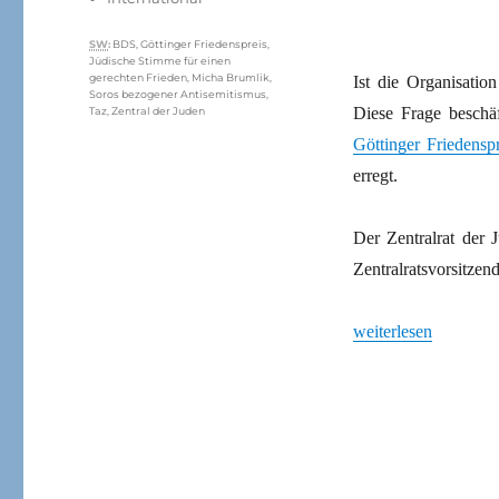
Schlagwörter
SW
:
BDS
,
Göttinger Friedenspreis
,
Jüdische Stimme für einen
gerechten Frieden
,
Micha Brumlik
,
Ist die Organisatio
Soros bezogener Antisemitismus
,
Diese Frage beschä
Taz
,
Zentral der Juden
Göttinger Friedenspr
erregt.
Der Zentralrat der 
Zentralratsvorsitzen
„Wer sind die Feinde
weiterlesen