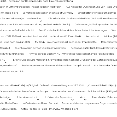
g 2021. – Rezension auf Homepage der Rosa-Luxemburg-Stiftung
Baden-Württembergischen Theater Tagen in Heilbronn
Aus Anlass der Durchsuchung von Radio Drey
 mit Radio Flora
Something is rotten in the state of Germany
Eingebetteter Kriegsjournalismus
im Raum Osthessen jetzt auch online
Die Krise in der Ukraine und die Linke (PAS Podiumsdiskussio
ferate der Diskussionsveranstaltung am 30.6. im Baiz (Berlin)
Gelbwesten, Polizeirepression, Anti-V
 von unten? – Ein Mitschnitt
ZeroCovid – Rückblick und Ausblick auf eine linke Kampagne
Woh
 vom 13.12.2021 mit dem Arzt Andreas Klein und Andreas Wulf von Medico International
Kritik(un)fä
rl-Heinz Roth am 24.1.2022
My Body – my choice: das gilt auch in der Impfdebatte
Rezension von
fähigkeit
Buchhinweis in der taz von Jonas Wahmkow
Rezension auf kritisch lesen.de: Bewähru
e Kritik(un)fähigkeit
Hinweis auf das Buch im ND Immer diese Widersprüche von Felix Klopotek
en-ND
Erinnerung an Lara Melin und ihre wichtige Rolle nach der Gründung der Gefangenengewe
nengewerkschaft
Radio-Interview zu Rheinmetall-Entwaffnen Camp in Kassel
Aus Anlass der Durc
auchen mit neuen Link
orona und linke Kritik(un)fähigkeit. Online-Buchvorstellung vom 23.11.2021
„Corona & linke Kritik(un)
: Karawane indischer Bauer*innen in Europa
Sonderseiten zu…Corona und die linke Kritik(un)Fähigkeit
beiträge
Interviews mit mir
Im Visier der Repression
Meta
Livetalk über Fakene
für Radio Flora
In Gedenken an Harun Farocki
Presseberichterstattung zu einer Gegenveransta
. »Schwurbelei«
Antifa-Prozess in Fulda – Interview mit Radio Flora