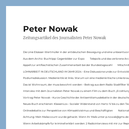
Peter Nowak
Zeitungsartikel des Journalisten Peter Nowak
Die Linie Elsässer-Wertmüller in der antideutschen Bewegung und eine unbeantwor
Aus dem Archiv: Buchtipp: Gegenbilder zur Expo
Telepolis und das verlorene Arc
Appell zur antifaschistischen Zusammenarbeit bei der Bundestagswahl
Mitschni
LOHNARBEIT IN DEUTSCHLAND IM JAHR 2024 – Eine Diskussionsrunde zur Entwickl
Podiumsdiskussion: Medienkritik ist links. Warum wir eine medienkritische Linke br
Das ist Wohnraum, der muss bewohnt werden – Beitrag aus dem Radio Stadtfilter 
Interview mit dem Journalisten Peter Nowak zu einem Film zu dem Buch „Erzählung
Vortrag Peter Nowak – Kurze Geschichte der Antisemitismusdebatte in der deutsche
Neues Buch erschienen: KlassenLos – Sozialer Widerstand von Hartz IV bis zu den 
Onlinedebatte zur Perspektive von Klimaaktivistmus und Beschäftigten
National
Achtung: Mein Mailaccount wurde gehackt. Wenn ihr Mails unter p.nowak@gmx.de
Wenn Arbeitskämpfe für kriminell erklärt werden: 2 Radiointerviews mit mir zur Rep