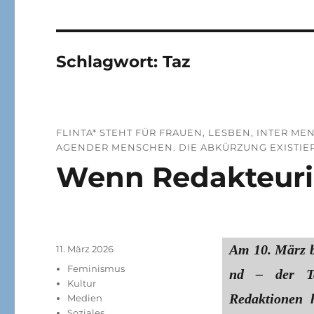
Schlagwort:
Taz
FLINTA* STEHT FÜR FRAUEN, LESBEN, INTER 
AGENDER MENSCHEN. DIE ABKÜRZUNG EXISTIE
Wenn Redakteuri
Am 10. März b
Veröffentlicht
11. März 2026
am
Kategorien
Feminismus
nd – der Ta
Kultur
Redaktionen 
Medien
Soziales