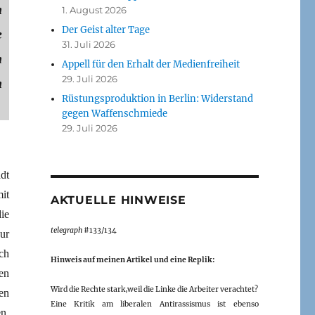
n
1. August 2026
Der Geist alter Tage
e
31. Juli 2026
h
Appell für den Erhalt der Medienfreiheit
29. Juli 2026
n
Rüstungsproduktion in Berlin: Widerstand
gegen Waffenschmiede
29. Juli 2026
dt
it
AKTUELLE HINWEISE
ie
telegraph
#133/134
ur
ch
Hinweis auf meinen Artikel und eine Replik:
en
Wird die Rechte stark,weil die Linke die Arbeiter verachtet?
en
Eine Kritik am liberalen Antirassismus ist ebenso
n,