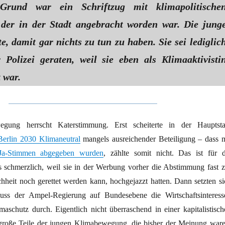
Grund war ein Schriftzug mit klimapolitische
der in der Stadt angebracht worden war. Die jung
, damit gar nichts zu tun zu haben. Sie sei lediglic
r Polizei geraten, weil sie eben als Klimaaktivisti
 war.
gung herrscht Katerstimmung. Erst scheiterte in der Hauptsta
Berlin 2030 Klimaneutral
mangels ausreichender Beteiligung – dass m
Ja-Stimmen abgegeben wurden
, zählte somit nicht. Das ist für d
s schmerzlich, weil sie in der Werbung vorher die Abstimmung fast z
hheit noch gerettet werden kann, hochgejazzt hatten. Dann setzten si
huss der Ampel-Regierung auf Bundesebene die Wirtschaftsinteress
maschutz durch. Eigentlich nicht überraschend in einer kapitalistisch
große Teile der jungen Klimabewegung, die bisher der Meinung ware