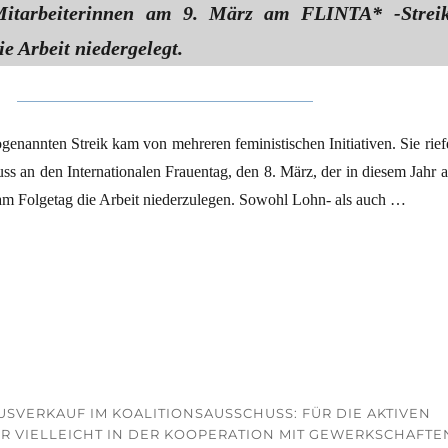
itarbeiterinnen am 9. März am FLINTA* -Strei
ie Arbeit niedergelegt.
ogenannten Streik kam von mehreren feministischen Initiativen. Sie rief
ss an den Internationalen Frauentag, den 8. März, der in diesem Jahr a
 am Folgetag die Arbeit niederzulegen. Sowohl Lohn- als auch …
n streiken“
USVERKAUF IM KOALITIONSAUSSCHUSS: FÜR DIE AKTIVEN
R VIELLEICHT IN DER KOOPERATION MIT GEWERKSCHAFTEN