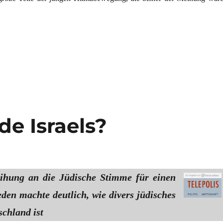
ancen: Wird es eng für die Klimabewegung?“
de Israels?
eihung an die Jüdische Stimme für einen
den machte deutlich, wie divers jüdisches
schland ist