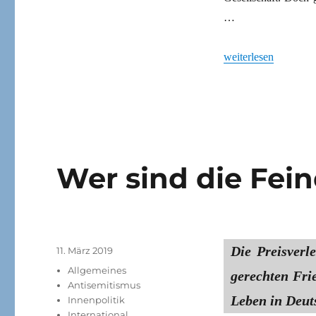
…
„Niederlagen und Ch
weiterlesen
Wer sind die Fein
Die Preisverl
Veröffentlicht
11. März 2019
am
Kategorien
Allgemeines
gerechten Frie
Antisemitismus
Leben in Deut
Innenpolitik
International