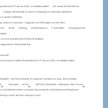
eckland am 17.Januar 2023– wir bleiben dabei:
Ein neues Strafverfahren:
Fuldaer Verhältnisse: 13. April: 4 Todestag von Matiul­lah Jabarkhel
n, Frankfurt 19/03/22)
ax, Wahl in Frankreich – Gespräch mit Willi Hajek vom 28. März
nen
Streik
Zahltag
Antisemitismus
F-Typ-Zellen
Zwangsräumen
higkeit
 Corona und die linke Kritik(un)Fähigkeit,
ngsprobe für linke Solidarität
rkschaft
hsuchung von Radio Dreyeckland am 17.Januar 2023– wir bleiben dabei:
 fähigkeit“- Gerhard Hanloser im Gespräch- jenseits von sog. »Schwurbelei«
).
Startseite
Archiv
AKTUELL: Biopolitik – Diskussion über Corona
ws und Desinformation zwischen Deutschland und Russland auf Russland.tv
ltung zu einer Sarrazin-Lesung in Gera