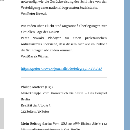
notwendig, wie die Zurückweisung der Schimäre von der
Verteidigung eines national begrenzten Sozialstaats.
Von
Peter Nowak
Wir reden über Flucht und Migration? Überlegungen zur
aktuellen Lage der Linken
Peter Nowaks Plädoyer für einen proletarischen
Antirassismus übersieht, dass diesem hier wie im Trikont
die Grundlagen abhanden kommen.
Von
Marek Winter
https://peter-nowak-journalist.de/telegraph-133134/
Philipp Mattern (Hg.)
Mieterkämpfe
. Vom Kaiserreich bis heute – Das Beispiel
Berlin
Realität der Utopie 3
212 Seiten, 30 Fotos
Mein Beitrag darin:
Vom WBA zu »Wir Bleiben Alle!«
132
Mieterselbstorganisierung in Ost-Berlin