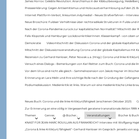
James Horrox: Gelebte Revolution. Anarchismus in der Kibbuzbewegung, Heidelber
Presseerklärung: Gegen Antisemitismus und Holocaustverharmlosung auf den 25. 
Internet Plattform-Verbot, linksunten.indymedia1 – Neues Strafverfahren – Interview
Neue Broschüre: Fuldaer Verhältnisse über rechtsradikale Strukturen in Fulda und 
Nach der Corona-Pandemie zurück zur kapitalistischen Normalität? Mitschnitt der Re
Felix Klopotek und Hamburger LockdownkritikerInnen: Klassenkampf – von oben und
Demokratie
Videomitschnitt der Diskussion Corona und der globale Kapitalismus
Mitschnitt der Diskussionsveranstaltung Corona und der globale Kapitalismus mit Ka
Rezension zu Gerhard Hanloser, Peter Nowak u.a. (Hrsg.): Corona und linke Kritik(un)
Versuch eines Dialogs – Bemerkungen von Karl Reitter zum Buch: Corona und die link
Vor dem Virus sind nicht alle gleich – Sammelrezension von Jakob Hayner im Woch
Erinnerung an Lara Melin und ihre wichtige Rolle nach der Gründung der Gefange
Podiumsdiskussion: Medienkritik ist links. Warum wir eine medienkritische Linke br
Neues Buch: Corona und die linke Kritik(un)fähigkeit (erschienen Oktober 2021)
C
Zur Erinnerung an eine völlig in Vergessenheit geratene transnationale Aktion 1999
Themen
Genres
@ Bücher…
Veranstaltungen
Bücher & Buch
KNAST FÜR JEAN-MARC ROUILLAN AUS FRANKREICH? Interview mit Wolfgang Hajek 
„Corona & linke Kritik(un) fähigkeit“- Gerhard Hanloser im Gespräch- jenseits von sog