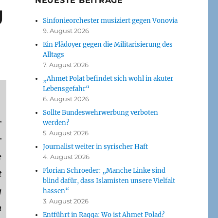
NEUESTE BEITRÄGE
g
Sinfonieorchester musiziert gegen Vonovia
9. August 2026
Ein Plädoyer gegen die Militarisierung des
Alltags
7. August 2026
„Ahmet Polat befindet sich wohl in akuter
Lebensgefahr“
6. August 2026
Sollte Bundeswehrwerbung verboten
r
werden?
5. August 2026
r
Journalist weiter in syrischer Haft
e
4. August 2026
Florian Schroeder: „Manche Linke sind
t
blind dafür, dass Islamisten unsere Vielfalt
g
hassen“
3. August 2026
h
Entführt in Raqqa: Wo ist Ahmet Polad?