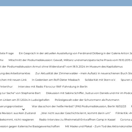
tete Frage
Ein Gespräch in der aktuellen Ausstellung von Ferdinand Dölberg in der Galerie Anton J
hiv
Mitschnitt der Podiumsdiskussion: Gewalt, Militanz und emanzipatorische Praxis vom 19.10.2015 i
tt der Podiumsdiskussion Armut ohne Widerstand? vom 18.9..2024 im Museum des Kapitalismus
ung des Arbeitsmarktes
Zur Aktualität der Zimmerwalder – mein Aufsatz in neuerschienen Buch St
auchen mit neuen Link
In Gedenken am Rolf-Dieter Missbach
Solidarität mit Stern e.V.
Spuren d
Winterthur
Interview mit Radio Flora zur RAF-Fahndung in Berlin
 zur Sache“ von Stephanie Bart
Diskussion mit Sabine Schiffer, Justus von Daniels und mir im Podc
n Linken am 31.1.2024 in Ludwigshafen
Polizeigewalt oder der Schutzmann als Putzmann
Teuerungsprotesten
War das schon der heiße Herbst? (PAS Podiumsdiskussion, Berlin 16/02/23
e Revision: aus Kein Zustand
„Wer nicht aus der Geschichte lernt, kommt darin um“
Filmkritik: »
 bekommt, nicht reagieren
Radio-Interview zu Rheinmetall-Entwaffnen Camp in Kassel
Corona u
ression gegen italienische Basisgewerkschaften
Mit Maske und Plakat – Zum Tod des Aktionskünstler