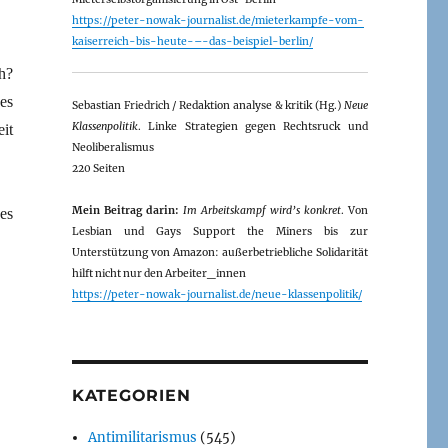
https://peter-nowak-journalist.de/mieterkampfe-vom-
kaiserreich-bis-heute-–-das-beispiel-berlin/
h?
es
Sebastian Friedrich / Redaktion analyse & kritik (Hg.)
Neue
Klassenpolitik
. Linke Strategien gegen Rechtsruck und
it
Neoliberalismus
220 Seiten
Mein Beitrag darin:
Im Arbeitskampf wird’s konkret
. Von
es
Lesbian und Gays Support the Miners bis zur
Unterstützung von Amazon: außerbetriebliche Solidarität
hilft nicht nur den Arbeiter_innen
https://peter-nowak-journalist.de/neue-klassenpolitik/
KATEGORIEN
Antimilitarismus
(545)