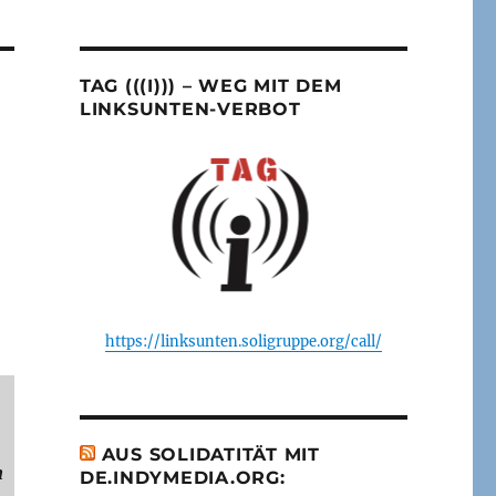
TAG (((I))) – WEG MIT DEM
LINKSUNTEN-VERBOT
D
https://linksunten.soligruppe.org/call/
AUS SOLIDATITÄT MIT
n
DE.INDYMEDIA.ORG: