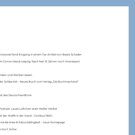
anizewski fand Eingang in einem Taz-Artikel von Beate Scheder
m Conne Island-Leipzig: Nach fast 10 Jahren noch interessant.
erben und Sterben lassen
er Solidarität – Neues Buch vom Verlag „Die Buchmacherei“
ast des Deutschlandfunk:
Podcast: Laues Lüftchen statt Heißer Herbst
Mit der Waffe in der Hand – Cottbus 1920«.
nd die linke Kritik(un)dähigkeit – neue Homepage
s Kurt Jotter