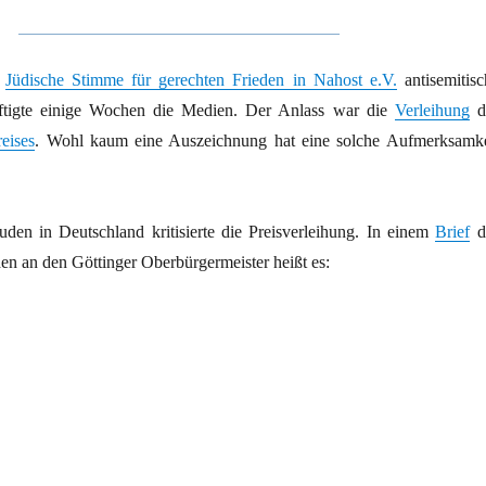
n
Jüdische Stimme für gerechten Frieden in Nahost e.V.
antisemitisc
ftigte einige Wochen die Medien. Der Anlass war die
Verleihung
d
eises
. Wohl kaum eine Auszeichnung hat eine solche Aufmerksamke
Juden in Deutschland kritisierte die Preisverleihung. In einem
Brief
d
den an den Göttinger Oberbürgermeister heißt es:
 Israels?“