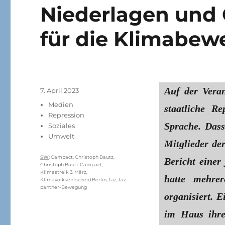
Niederlagen und 
für die Klimabe
Auf der Vera
Veröffentlicht
7. April 2023
am
Kategorien
Medien
staatliche R
Repression
Sprache. Dass
Soziales
Umwelt
Mitglieder de
Schlagwörter
SW
:
Campact
,
Christoph Bautz
,
Bericht einer
Christoph Bautz Campact
,
Klimastreik 3. März
,
hatte mehre
Klimavolksentscheid Berlin
,
Taz
,
taz-
panther-Bewegung
organisiert. 
im Haus ihre