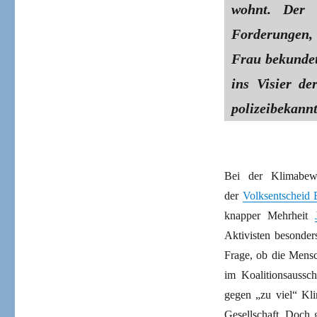
wohnt. Der 
Forderungen, 
Frau bekundete
ins Visier de
polizeibekannt
Bei der Klimabewe
der
Volksentscheid 
knapper Mehrheit
Aktivisten besonder
Frage, ob die Mensc
im Koalitionsaussc
gegen „zu viel“ Kli
Gesellschaft. Doch 