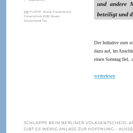
und andere M
Schlagwörter
SW
:
FLINTA* -Streik
,
Frauenstreik
,
beteiligt und d
Frauenstreik 2026
,
Neues
Deutschand
,
Taz
Der Initiative zum s
dazu auf, im Anschlu
einen Sonntag fiel,
„Wenn Redakteurinne
weiterlesen
SCHLAPPE BEIM BERLINER VOLKSENTSCHEID, A
GIBT ES WENIG ANLASS ZUR HOFFNUNG – AUSSE