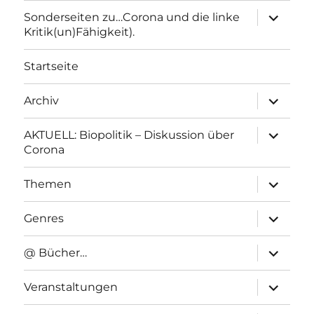
Unterme
Sonderseiten zu…Corona und die linke
anzeigen
Kritik(un)Fähigkeit).
Startseite
Unterme
Archiv
anzeigen
Unterme
AKTUELL: Biopolitik – Diskussion über
anzeigen
Corona
Unterme
Themen
anzeigen
Unterme
Genres
anzeigen
Unterme
@ Bücher…
anzeigen
Unterme
Veranstaltungen
anzeigen