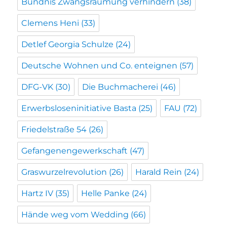
Bündnis Zwangsräumung verhindern
(38)
Clemens Heni
(33)
Detlef Georgia Schulze
(24)
Deutsche Wohnen und Co. enteignen
(57)
DFG-VK
(30)
Die Buchmacherei
(46)
Erwerbsloseninitiative Basta
(25)
FAU
(72)
Friedelstraße 54
(26)
Gefangenengewerkschaft
(47)
Graswurzelrevolution
(26)
Harald Rein
(24)
Hartz IV
(35)
Helle Panke
(24)
Hände weg vom Wedding
(66)