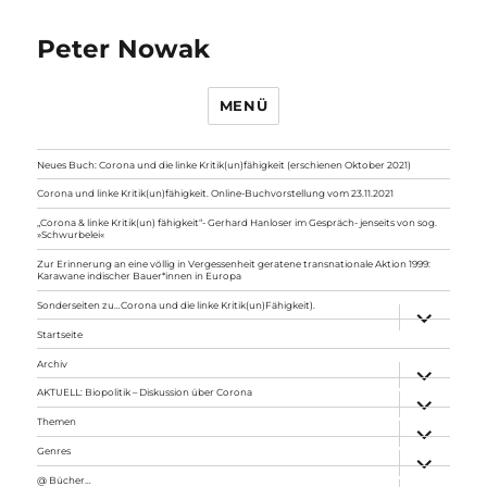
Peter Nowak
MENÜ
Neues Buch: Corona und die linke Kritik(un)fähigkeit (erschienen Oktober 2021)
Corona und linke Kritik(un)fähigkeit. Online-Buchvorstellung vom 23.11.2021
„Corona & linke Kritik(un) fähigkeit“- Gerhard Hanloser im Gespräch- jenseits von sog.
»Schwurbelei«
Zur Erinnerung an eine völlig in Vergessenheit geratene transnationale Aktion 1999:
Karawane indischer Bauer*innen in Europa
Sonderseiten zu…Corona und die linke Kritik(un)Fähigkeit).
Unterme
anzeigen
Startseite
Archiv
Unterme
anzeigen
AKTUELL: Biopolitik – Diskussion über Corona
Unterme
anzeigen
Themen
Unterme
anzeigen
Genres
Unterme
anzeigen
@ Bücher…
Unterme