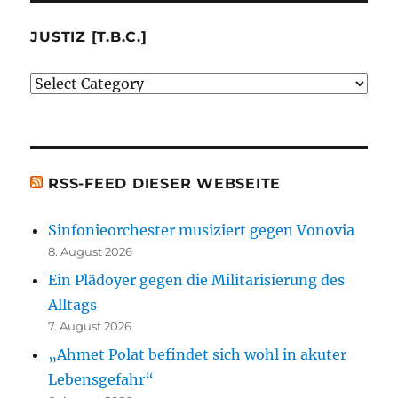
mir
besprochenen
JUSTIZ [T.B.C.]
oder
Justiz
erwähnten
[t.b.c.]
Bücher)
[t.b.c.]
RSS-FEED DIESER WEBSEITE
Sinfonieorchester musiziert gegen Vonovia
8. August 2026
Ein Plädoyer gegen die Militarisierung des
Alltags
7. August 2026
„Ahmet Polat befindet sich wohl in akuter
Lebensgefahr“