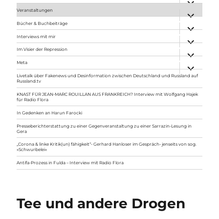
anzeigen
Veranstaltungen
Unterme
anzeigen
Bücher & Buchbeiträge
Unterme
anzeigen
Interviews mit mir
Unterme
anzeigen
Im Visier der Repression
Unterme
anzeigen
Meta
Unterme
anzeigen
Livetalk über Fakenews und Desinformation zwischen Deutschland und Russland auf
Russland.tv
KNAST FÜR JEAN-MARC ROUILLAN AUS FRANKREICH? Interview mit Wolfgang Hajek
für Radio Flora
In Gedenken an Harun Farocki
Presseberichterstattung zu einer Gegenveranstaltung zu einer Sarrazin-Lesung in
Gera
„Corona & linke Kritik(un) fähigkeit“- Gerhard Hanloser im Gespräch- jenseits von sog.
»Schwurbelei«
Antifa-Prozess in Fulda – Interview mit Radio Flora
Tee und andere Drogen