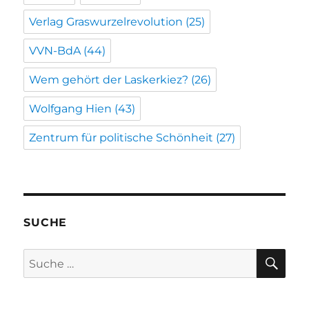
Verlag Graswurzelrevolution
(25)
VVN-BdA
(44)
Wem gehört der Laskerkiez?
(26)
Wolfgang Hien
(43)
Zentrum für politische Schönheit
(27)
SUCHE
SU
Suche
nach: