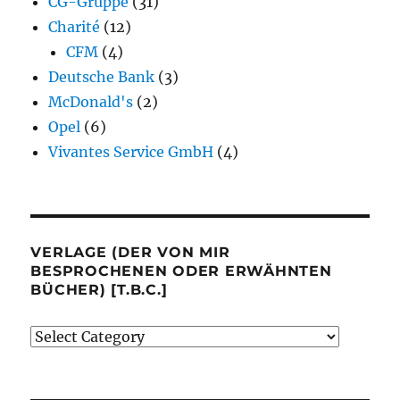
CG-Gruppe
(31)
Charité
(12)
CFM
(4)
Deutsche Bank
(3)
McDonald's
(2)
Opel
(6)
Vivantes Service GmbH
(4)
VERLAGE (DER VON MIR
BESPROCHENEN ODER ERWÄHNTEN
BÜCHER) [T.B.C.]
Verlage
(der
von