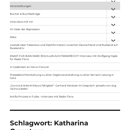
anzeigen
Veranstaltungen
Unterme
anzeigen
Bücher & Buchbeiträge
Unterme
anzeigen
Interviews mit mir
Unterme
anzeigen
Im Visier der Repression
Unterme
anzeigen
Meta
Unterme
anzeigen
Livetalk über Fakenews und Desinformation zwischen Deutschland und Russland auf
Russland.tv
KNAST FÜR JEAN-MARC ROUILLAN AUS FRANKREICH? Interview mit Wolfgang Hajek
für Radio Flora
In Gedenken an Harun Farocki
Presseberichterstattung zu einer Gegenveranstaltung zu einer Sarrazin-Lesung in
Gera
„Corona & linke Kritik(un) fähigkeit“- Gerhard Hanloser im Gespräch- jenseits von sog.
»Schwurbelei«
Antifa-Prozess in Fulda – Interview mit Radio Flora
Schlagwort:
Katharina