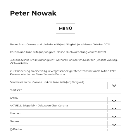
Peter Nowak
MENÜ
Neues Buch: Corona und die linke Kritik(un)fähigkeit (erschienen Oktober 2021)
Corona und linke Kritik(un)fähigkeit. Online-Buchvorstellung vom 23.11.2021
„Corona & linke Kritik(un) fähigkeit“- Gerhard Hanloser im Gespräch- jenseits von sog.
»Schwurbelei«
Zur Erinnerung an eine völlig in Vergessenheit geratene transnationale Aktion 1999:
Karawane indischer Bauer*innen in Europa
Sonderseiten zu…Corona und die linke Kritik(un)Fähigkeit).
Unterme
anzeigen
Startseite
Archiv
Unterme
anzeigen
AKTUELL: Biopolitik – Diskussion über Corona
Unterme
anzeigen
Themen
Unterme
anzeigen
Genres
Unterme
anzeigen
@ Bücher…
Unterme