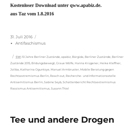
Kostenloser Download unter qww.apabiz.de.
aus Taz vom 1.8.2016
Veröffentlicht
Kategorien
31. Juli 2016
am
Antifaschismus
Schlagwörter
SW
:
10 Jahre Berliner Zustände
,
apabiz
,
Bärgida
,
Berliner Zustände
,
Berliner
Zustände 2015
,
Bildungsbewegt
,
Graue Wölfe
,
Hanna Krügener
,
Heike Kleffner
,
Joliba
,
Katharina Oguntoye
,
Manuel Armbruster
,
Mobile Beratung gegen
Rechtsextremismus Berlin
,
Reach out
,
Recherche- und Informationsstelle
Antisemitismus Berlin
,
Sabine Seyb
,
Schattenbericht Rechtsextremismus
Rassismus Antisemitismus
,
Susann Thiel
Tee und andere Drogen