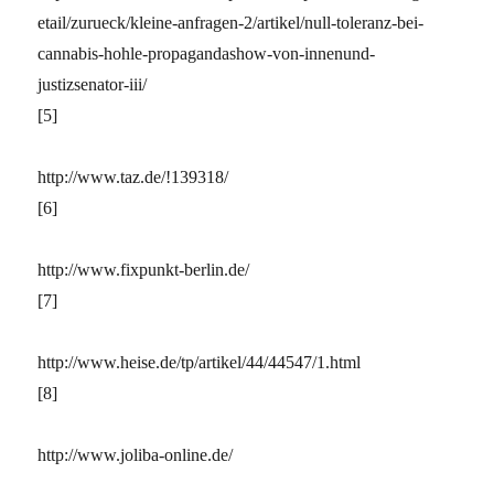
etail/zurueck/kleine-anfragen-2/artikel/null-toleranz-bei-
cannabis-hohle-propagandashow-von-innenund-
justizsenator-iii/
[5]
http://www.taz.de/!139318/
[6]
http://www.fixpunkt-berlin.de/
[7]
http://www.heise.de/tp/artikel/44/44547/1.html
[8]
http://www.joliba-online.de/