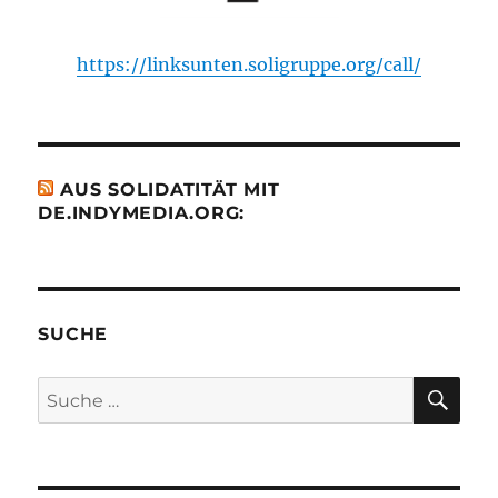
https://linksunten.soligruppe.org/call/
AUS SOLIDATITÄT MIT
DE.INDYMEDIA.ORG:
SUCHE
SU
Suche
nach: