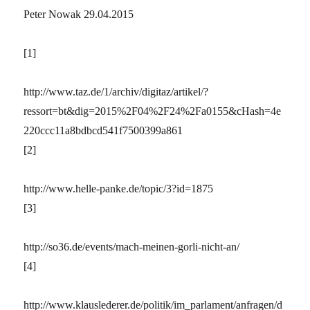
Peter Nowak
29.04.2015
[1]
http://www.taz.de/1/archiv/digitaz/artikel/?
ressort=bt&dig=2015%2F04%2F24%2Fa0155&cHash=4e
220ccc11a8bdbcd541f7500399a861
[2]
http://www.helle-panke.de/topic/3?id=1875
[3]
http://so36.de/events/mach-meinen-gorli-nicht-an/
[4]
http://www.klauslederer.de/politik/im_parlament/anfragen/d