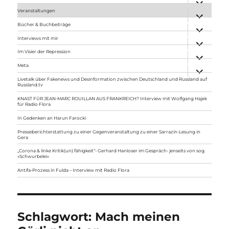
anzeigen
Veranstaltungen
Unterme
anzeigen
Bücher & Buchbeiträge
Unterme
anzeigen
Interviews mit mir
Unterme
anzeigen
Im Visier der Repression
Unterme
anzeigen
Meta
Unterme
anzeigen
Livetalk über Fakenews und Desinformation zwischen Deutschland und Russland auf
Russland.tv
KNAST FÜR JEAN-MARC ROUILLAN AUS FRANKREICH? Interview mit Wolfgang Hajek
für Radio Flora
In Gedenken an Harun Farocki
Presseberichterstattung zu einer Gegenveranstaltung zu einer Sarrazin-Lesung in
Gera
„Corona & linke Kritik(un) fähigkeit“- Gerhard Hanloser im Gespräch- jenseits von sog.
»Schwurbelei«
Antifa-Prozess in Fulda – Interview mit Radio Flora
Schlagwort:
Mach meinen