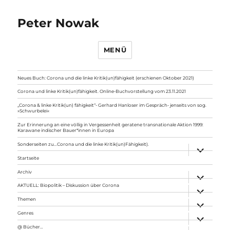
Peter Nowak
MENÜ
Neues Buch: Corona und die linke Kritik(un)fähigkeit (erschienen Oktober 2021)
Corona und linke Kritik(un)fähigkeit. Online-Buchvorstellung vom 23.11.2021
„Corona & linke Kritik(un) fähigkeit“- Gerhard Hanloser im Gespräch- jenseits von sog.
»Schwurbelei«
Zur Erinnerung an eine völlig in Vergessenheit geratene transnationale Aktion 1999:
Karawane indischer Bauer*innen in Europa
Sonderseiten zu…Corona und die linke Kritik(un)Fähigkeit).
Unterme
anzeigen
Startseite
Archiv
Unterme
anzeigen
AKTUELL: Biopolitik – Diskussion über Corona
Unterme
anzeigen
Themen
Unterme
anzeigen
Genres
Unterme
anzeigen
@ Bücher…
Unterme