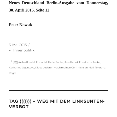
Neues Deutschland Berlin-Ausgabe vom Donnerstag,
30. April 2015, Seite 12
Peter Nowak
Veröffentlicht
Kategorien
3. Mai 2015
am
Innenpolitik
Schlagwörter
SW
:
Astrid Leicht
,
Fixpunkt
,
Helle Panke
,
Jan-Henrik Friedrichs
,
Joliba
,
Katharina Oguntoye
,
Klaus Lederer
,
Mach meinen Görli nicht an
,
Null-Toleranz-
Regel
TAG (((I))) – WEG MIT DEM LINKSUNTEN-
VERBOT