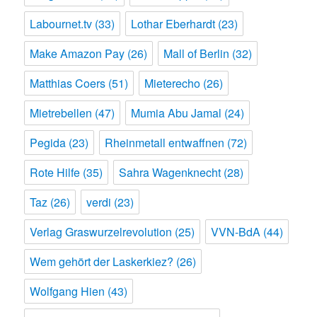
Labournet.tv
(33)
Lothar Eberhardt
(23)
Make Amazon Pay
(26)
Mall of Berlin
(32)
Matthias Coers
(51)
Mieterecho
(26)
Mietrebellen
(47)
Mumia Abu Jamal
(24)
Pegida
(23)
Rheinmetall entwaffnen
(72)
Rote Hilfe
(35)
Sahra Wagenknecht
(28)
Taz
(26)
verdi
(23)
Verlag Graswurzelrevolution
(25)
VVN-BdA
(44)
Wem gehört der Laskerkiez?
(26)
Wolfgang Hien
(43)