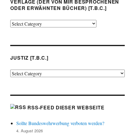
VERLAGE (DER VON MIR BESPROCHENEN
ODER ERWÄHNTEN BÜCHER) [T.B.C.]
Verlage
(der
von
mir
besprochenen
JUSTIZ [T.B.C.]
oder
Justiz
erwähnten
[t.b.c.]
Bücher)
[t.b.c.]
RSS-FEED DIESER WEBSEITE
Sollte Bundeswehrwerbung verboten werden?
4. August 2026