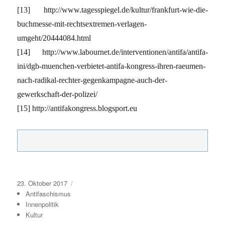
[13] http://www.tagesspiegel.de/kultur/frankfurt-wie-die-
buchmesse-mit-rechtsextremen-verlagen-
umgeht/20444084.html
[14] http://www.labournet.de/interventionen/antifa/antifa-
ini/dgb-muenchen-verbietet-antifa-kongress-ihren-raeumen-
nach-radikal-rechter-gegenkampagne-auch-der-
gewerkschaft-der-polizei/
[15] http://antifakongress.blogsport.eu
Veröffentlicht
Kategorien
23. Oktober 2017
am
Antifaschismus
Innenpolitik
Kultur