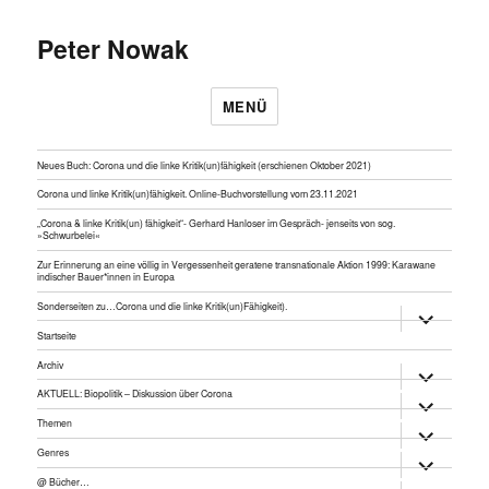
Peter Nowak
MENÜ
Neues Buch: Corona und die linke Kritik(un)fähigkeit (erschienen Oktober 2021)
Corona und linke Kritik(un)fähigkeit. Online-Buchvorstellung vom 23.11.2021
„Corona & linke Kritik(un) fähigkeit“- Gerhard Hanloser im Gespräch- jenseits von sog.
»Schwurbelei«
Zur Erinnerung an eine völlig in Vergessenheit geratene transnationale Aktion 1999: Karawane
indischer Bauer*innen in Europa
Sonderseiten zu…Corona und die linke Kritik(un)Fähigkeit).
Untermen
anzeigen
Startseite
Archiv
Untermen
anzeigen
AKTUELL: Biopolitik – Diskussion über Corona
Untermen
anzeigen
Themen
Untermen
anzeigen
Genres
Untermen
anzeigen
@ Bücher…
Untermen