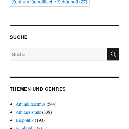
Zentrum für politische Schönheit
(27)
SUCHE
SU
Suche
nach:
THEMEN UND GENRES
Antimilitarismus
(544)
Antirassismus
(338)
Biopolitik
(193)
Filmkritik
(78)