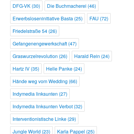
DFG-VK
(30)
Die Buchmacherei
(46)
Erwerbsloseninitiative Basta
(25)
FAU
(72)
Friedelstraße 54
(26)
Gefangenengewerkschaft
(47)
Graswurzelrevolution
(26)
Harald Rein
(24)
Hartz IV
(35)
Helle Panke
(24)
Hände weg vom Wedding
(66)
Indymedia linksunten
(27)
Indymedia linksunten Verbot
(32)
Interventionistische Linke
(29)
Jungle World
(23)
Karla Pappel
(25)