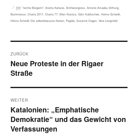
Schlagwörter
"rechte Bürgerin"
,
Anetta Kahane
,
Antifakongress
,
Antonio Amadeu Stiftung
,
SW
:
Buchmesse
,
Charta 2017
,
Charta 77
,
Ellen Kositza
,
Götz Kubitschek
,
Heimo Schwilk
,
Heimo Schwilk Die selbstbewusse Nation
,
Pegida
,
Susanne Dagen
,
Vera Lengsfeld
Beitragsnavigation
ZURÜCK
Neue Proteste in der Rigaer
Vorheriger
Straße
Beitrag:
WEITER
Katalonien: „Emphatische
Nächster
Demokratie“ und das Gewicht von
Beitrag:
Verfassungen