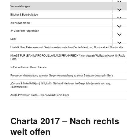
anzeigen
Veranstaltungen
Untermen
anzeigen
Bücher & Buchbeiträge
Untermen
anzeigen
Interviews mit mir
Untermen
anzeigen
Im Visier der Repression
Untermen
anzeigen
Meta
Untermen
anzeigen
Livetalk über Fakenews und Desinformation zwischen Deutschland und Russland auf Russland.tv
KNAST FÜR JEAN-MARC ROUILLAN AUS FRANKREICH? Interview mit Wolfgang Hajek für Radio
Flora
In Gedenken an Harun Farocki
Presseberichterstattung zu einer Gegenveranstaltung zu einer Sarrazin-Lesung in Gera
„Corona & linke Kritik(un) fähigkeit“- Gerhard Hanloser im Gespräch- jenseits von sog.
»Schwurbelei«
Antifa-Prozess in Fulda – Interview mit Radio Flora
Charta 2017 – Nach rechts
weit offen