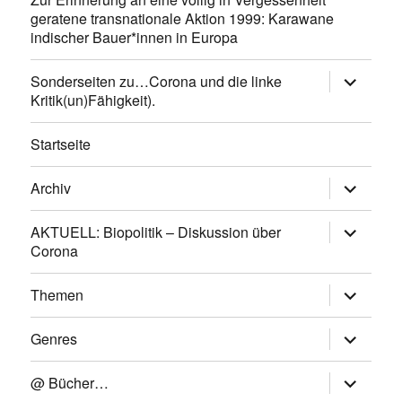
geratene transnationale Aktion 1999: Karawane
indischer Bauer*innen in Europa
Untermen
Sonderseiten zu…Corona und die linke
anzeigen
Kritik(un)Fähigkeit).
Startseite
Untermen
Archiv
anzeigen
Untermen
AKTUELL: Biopolitik – Diskussion über
anzeigen
Corona
Untermen
Themen
anzeigen
Untermen
Genres
anzeigen
Untermen
@ Bücher…
anzeigen