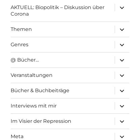
Unterme
AKTUELL: Biopolitik – Diskussion über
anzeigen
Corona
Unterme
Themen
anzeigen
Unterme
Genres
anzeigen
Unterme
@ Bücher…
anzeigen
Unterme
Veranstaltungen
anzeigen
Unterme
Bücher & Buchbeiträge
anzeigen
Unterme
Interviews mit mir
anzeigen
Unterme
Im Visier der Repression
anzeigen
Unterme
Meta
anzeigen