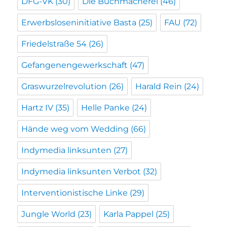
DFG-VK
(30)
Die Buchmacherei
(46)
Erwerbsloseninitiative Basta
(25)
FAU
(72)
Friedelstraße 54
(26)
Gefangenengewerkschaft
(47)
Graswurzelrevolution
(26)
Harald Rein
(24)
Hartz IV
(35)
Helle Panke
(24)
Hände weg vom Wedding
(66)
Indymedia linksunten
(27)
Indymedia linksunten Verbot
(32)
Interventionistische Linke
(29)
Jungle World
(23)
Karla Pappel
(25)