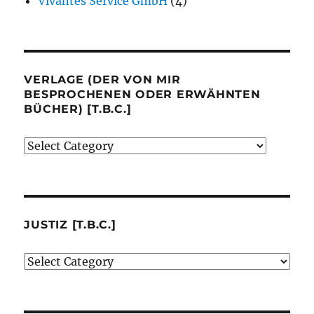
Vivantes Service GmbH
(4)
VERLAGE (DER VON MIR
BESPROCHENEN ODER ERWÄHNTEN
BÜCHER) [T.B.C.]
Verlage
(der
von
mir
besprochenen
JUSTIZ [T.B.C.]
oder
Justiz
erwähnten
[t.b.c.]
Bücher)
[t.b.c.]