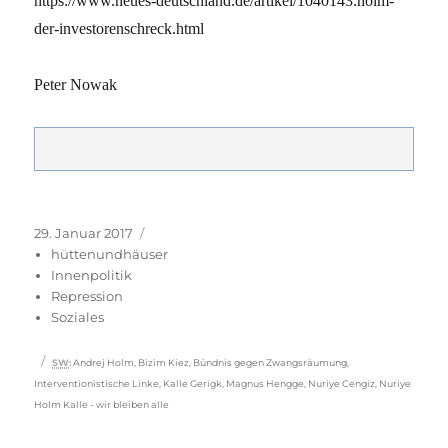
https://www.neues-deutschland.de/artikel/1040143.holm-
der-investorenschreck.html
Peter Nowak
Veröffentlicht
Kategorien
29. Januar 2017
am
hüttenundhäuser
Innenpolitik
Repression
Soziales
Schlagwörter
SW
:
Andrej Holm
,
Bizim Kiez
,
Bündnis gegen Zwangsräumung
,
Interventionistische Linke
,
Kalle Gerigk
,
Magnus Hengge
,
Nuriye Cengiz
,
Nuriye
Holm Kalle - wir bleiben alle