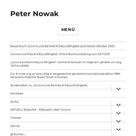
Peter Nowak
MENÜ
Neues Buch: Corona und die linke Kritik(un)fähigkeit (erschienen Oktober 2021)
Corona und linke Kritik(un)fähigkeit. Online-Buchvorstellung vom 23.11.2021
„Corona & linke Kritik(un) fähigkeit“- Gerhard Hanloser im Gespräch- jenseits von sog.
»Schwurbelei«
Zur Erinnerung an eine völlig in Vergessenheit geratene transnationale Aktion 1999:
Karawane indischer Bauer*innen in Europa
Sonderseiten zu…Corona und die linke Kritik(un)Fähigkeit).
Unterme
anzeigen
Startseite
Archiv
Unterme
anzeigen
AKTUELL: Biopolitik – Diskussion über Corona
Unterme
anzeigen
Themen
Unterme
anzeigen
Genres
Unterme
anzeigen
@ Bücher…
Unterme