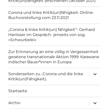
Kritik(un)fähigkeit (erschienen Oktober 2021)
Corona und linke Kritik(un)fähigkeit. Online-
Buchvorstellung vom 23.11.2021
„Corona & linke Kritik(un) fähigkeit“- Gerhard
Hanloser im Gespräch- jenseits von sog.
»Schwurbelei«
Zur Erinnerung an eine völlig in Vergessenheit
geratene transnationale Aktion 1999: Karawane
indischer Bauer*innen in Europa
Unterme
Sonderseiten zu…Corona und die linke
anzeigen
Kritik(un)Fähigkeit).
Startseite
Unterme
Archiv
anzeigen