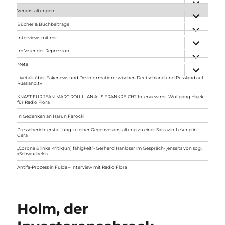
anzeigen
Veranstaltungen
Unterme
anzeigen
Bücher & Buchbeiträge
Unterme
anzeigen
Interviews mit mir
Unterme
anzeigen
Im Visier der Repression
Unterme
anzeigen
Meta
Unterme
anzeigen
Livetalk über Fakenews und Desinformation zwischen Deutschland und Russland auf
Russland.tv
KNAST FÜR JEAN-MARC ROUILLAN AUS FRANKREICH? Interview mit Wolfgang Hajek
für Radio Flora
In Gedenken an Harun Farocki
Presseberichterstattung zu einer Gegenveranstaltung zu einer Sarrazin-Lesung in
Gera
„Corona & linke Kritik(un) fähigkeit“- Gerhard Hanloser im Gespräch- jenseits von sog.
»Schwurbelei«
Antifa-Prozess in Fulda – Interview mit Radio Flora
Holm, der