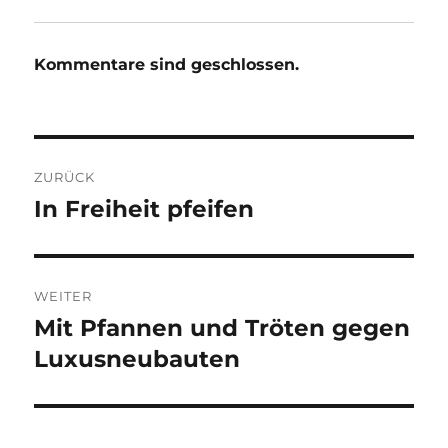
Kommentare sind geschlossen.
Beitragsnavigation
ZURÜCK
In Freiheit pfeifen
Vorheriger
Beitrag:
WEITER
Mit Pfannen und Tröten gegen
Nächster
Beitrag:
Luxusneubauten