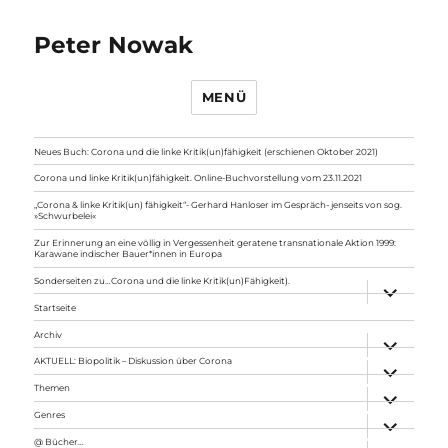
Peter Nowak
MENÜ
Neues Buch: Corona und die linke Kritik(un)fähigkeit (erschienen Oktober 2021)
Corona und linke Kritik(un)fähigkeit. Online-Buchvorstellung vom 23.11.2021
„Corona & linke Kritik(un) fähigkeit“- Gerhard Hanloser im Gespräch- jenseits von sog.
»Schwurbelei«
Zur Erinnerung an eine völlig in Vergessenheit geratene transnationale Aktion 1999:
Karawane indischer Bauer*innen in Europa
Sonderseiten zu…Corona und die linke Kritik(un)Fähigkeit).
Unterme
anzeigen
Startseite
Archiv
Unterme
anzeigen
AKTUELL: Biopolitik – Diskussion über Corona
Unterme
anzeigen
Themen
Unterme
anzeigen
Genres
Unterme
anzeigen
@ Bücher…
Unterme