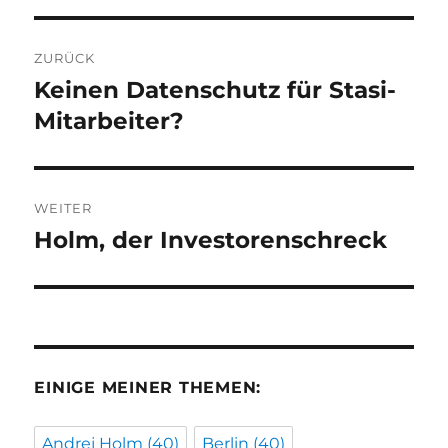
Beitragsnavigation
ZURÜCK
Keinen Datenschutz für Stasi-
Vorheriger
Beitrag:
Mitarbeiter?
WEITER
Holm, der Investorenschreck
Nächster
Beitrag:
EINIGE MEINER THEMEN:
Andrej Holm
(40)
Berlin
(40)