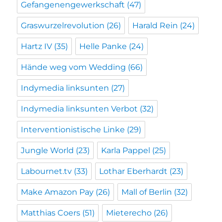
Gefangenengewerkschaft
(47)
Graswurzelrevolution
(26)
Harald Rein
(24)
Hartz IV
(35)
Helle Panke
(24)
Hände weg vom Wedding
(66)
Indymedia linksunten
(27)
Indymedia linksunten Verbot
(32)
Interventionistische Linke
(29)
Jungle World
(23)
Karla Pappel
(25)
Labournet.tv
(33)
Lothar Eberhardt
(23)
Make Amazon Pay
(26)
Mall of Berlin
(32)
Matthias Coers
(51)
Mieterecho
(26)