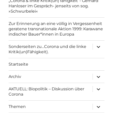
„Corona & linke Kritik(un) fähigkeit“- Gerhard
Hanloser im Gespräch- jenseits von sog.
»Schwurbelei«
Zur Erinnerung an eine völlig in Vergessenheit
geratene transnationale Aktion 1999: Karawane
indischer Bauer*innen in Europa
Unterme
Sonderseiten zu…Corona und die linke
anzeigen
Kritik(un)Fähigkeit).
Startseite
Unterme
Archiv
anzeigen
Unterme
AKTUELL: Biopolitik – Diskussion über
anzeigen
Corona
Unterme
Themen
anzeigen