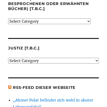
BESPROCHENEN ODER ERWÄHNTEN
BÜCHER) [T.B.C.]
Verlage
(der
von
mir
besprochenen
JUSTIZ [T.B.C.]
oder
Justiz
erwähnten
[t.b.c.]
Bücher)
[t.b.c.]
RSS-FEED DIESER WEBSEITE
„Ahmet Polat befindet sich wohl in akuter
Lebensgefahr“