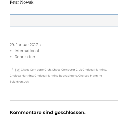
Peter Nowak
Veröffentlicht
Kategorien
29. Januar 2017
am
International
Repression
Schlagwörter
SW
:
Chaos Computer Club
,
Chaos Computer Club Chelsea Manning
,
Chelsea Manning
,
Chelsea Manning Begnadigung
,
Chelsea Manning
Suizidversuch
Kommentare sind geschlossen.