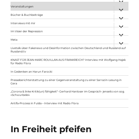
anzeigen
Veranstaltungen
Unterme
anzeigen
Bücher & Buchbeiträge
Unterme
anzeigen
Interviews mit mir
Unterme
anzeigen
Im Visier der Repression
Unterme
anzeigen
Meta
Unterme
anzeigen
Livetalk über Fakenews und Desinformation zwischen Deutschland und Russland auf
Russland.tv
KNAST FÜR JEAN-MARC ROUILLAN AUS FRANKREICH? Interview mit Wolfgang Hajek
für Radio Flora
In Gedenken an Harun Farocki
Presseberichterstattung zu einer Gegenveranstaltung zu einer Sarrazin-Lesung in
Gera
„Corona & linke Kritik(un) fähigkeit“- Gerhard Hanloser im Gespräch- jenseits von sog.
»Schwurbelei«
Antifa-Prozess in Fulda – Interview mit Radio Flora
In Freiheit pfeifen