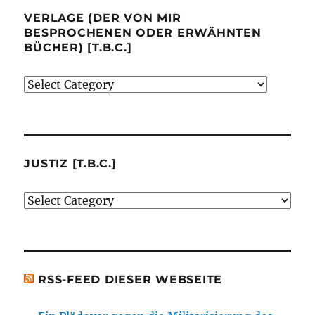
VERLAGE (DER VON MIR
BESPROCHENEN ODER ERWÄHNTEN
BÜCHER) [T.B.C.]
Verlage
(der
von
mir
besprochenen
JUSTIZ [T.B.C.]
oder
Justiz
erwähnten
[t.b.c.]
Bücher)
[t.b.c.]
RSS-FEED DIESER WEBSEITE