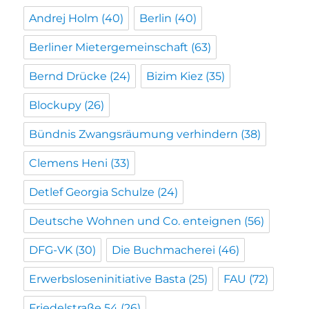
Andrej Holm
(40)
Berlin
(40)
Berliner Mietergemeinschaft
(63)
Bernd Drücke
(24)
Bizim Kiez
(35)
Blockupy
(26)
Bündnis Zwangsräumung verhindern
(38)
Clemens Heni
(33)
Detlef Georgia Schulze
(24)
Deutsche Wohnen und Co. enteignen
(56)
DFG-VK
(30)
Die Buchmacherei
(46)
Erwerbsloseninitiative Basta
(25)
FAU
(72)
Friedelstraße 54
(26)