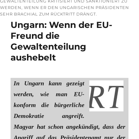
GEWALTENTEILUNG KRITISIERT UND SANKTIONIERT ZU
WERDEN, WENN ER DEN UNGARISCHEN PRÄSIDENTEN
SEHR BRACHIAL ZUM RÜCKTRITT DRÄNGT.
Ungarn: Wenn der EU-
Freund die
Gewaltenteilung
aushebelt
In Ungarn kann gezeigt
werden, wie man EU-
konform die bürgerliche
Demokratie angreift.
Magyar hat schon angekündigt, dass der
Angriff auf das Präsidentenamt nur der