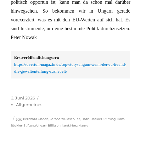
politisch opportun ist, kann man da schon mal darüber
hinwegsehen. So bekommen wir in Ungarn gerade
vorexerziert, was es mit den EU-Werten auf sich hat. Es
sind Instrumente, um eine bestimmte Politik durchzusetzen.
Peter Nowak
Erstveröffentlichungsort:
https://overton-magazin.de/top-story/ungarn-wenn-der-eu-freund-
die-gewaltenteilung-aushebelt/
Veröffentlicht
Kategorien
6. Juni 2026
am
Allgemeines
Schlagwörter
SW
:
Bernhard Clasen
,
Bernhard Clasen Taz
,
Hans-Böckler-Stiftung
,
Hans-
Böckler-Stiftung Ungarn Billiglohnland
,
Merz Magyar