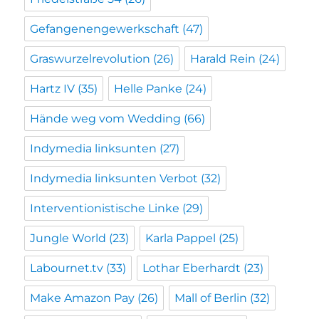
Gefangenengewerkschaft
(47)
Graswurzelrevolution
(26)
Harald Rein
(24)
Hartz IV
(35)
Helle Panke
(24)
Hände weg vom Wedding
(66)
Indymedia linksunten
(27)
Indymedia linksunten Verbot
(32)
Interventionistische Linke
(29)
Jungle World
(23)
Karla Pappel
(25)
Labournet.tv
(33)
Lothar Eberhardt
(23)
Make Amazon Pay
(26)
Mall of Berlin
(32)