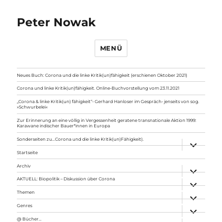
Peter Nowak
MENÜ
Neues Buch: Corona und die linke Kritik(un)fähigkeit (erschienen Oktober 2021)
Corona und linke Kritik(un)fähigkeit. Online-Buchvorstellung vom 23.11.2021
„Corona & linke Kritik(un) fähigkeit“- Gerhard Hanloser im Gespräch- jenseits von sog.
»Schwurbelei«
Zur Erinnerung an eine völlig in Vergessenheit geratene transnationale Aktion 1999:
Karawane indischer Bauer*innen in Europa
Sonderseiten zu…Corona und die linke Kritik(un)Fähigkeit).
Unterme
anzeigen
Startseite
Archiv
Unterme
anzeigen
AKTUELL: Biopolitik – Diskussion über Corona
Unterme
anzeigen
Themen
Unterme
anzeigen
Genres
Unterme
anzeigen
@ Bücher…
Unterme