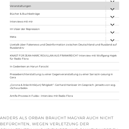
anzeigen
Veranstaltungen
Unterme
anzeigen
Bücher & Buchbeiträge
Unterme
anzeigen
Interviews mit mir
Unterme
anzeigen
Im Visier der Repression
Unterme
anzeigen
Meta
Unterme
anzeigen
Livetalk über Fakenews und Desinformation zwischen Deutschland und Russland auf
Russland.tv
KNAST FÜR JEAN-MARC ROUILLAN AUS FRANKREICH? Interview mit Wolfgang Hajek
für Radio Flora
In Gedenken an Harun Farocki
Presseberichterstattung zu einer Gegenveranstaltung zu einer Sarrazin-Lesung in
Gera
„Corona & linke Kritik(un) fähigkeit“- Gerhard Hanloser im Gespräch- jenseits von sog.
»Schwurbelei«
Antifa-Prozess in Fulda – Interview mit Radio Flora
ANDERS ALS ORBAN BRAUCHT MAGYAR AUCH NICHT
BEFÜRCHTEN, WEGEN VERLETZUNG DER