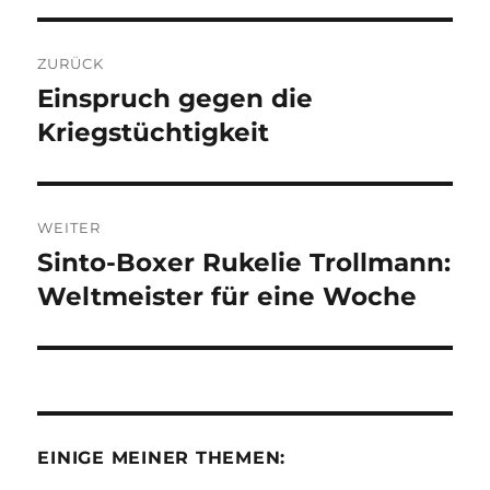
Beitragsnavigation
ZURÜCK
Einspruch gegen die
Vorheriger
Beitrag:
Kriegstüchtigkeit
WEITER
Sinto-Boxer Rukelie Trollmann:
Nächster
Beitrag:
Weltmeister für eine Woche
EINIGE MEINER THEMEN: