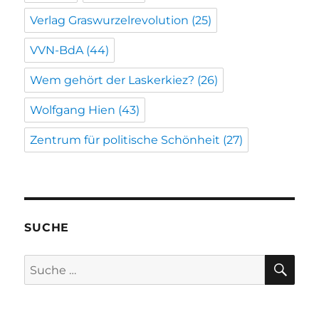
Verlag Graswurzelrevolution
(25)
VVN-BdA
(44)
Wem gehört der Laskerkiez?
(26)
Wolfgang Hien
(43)
Zentrum für politische Schönheit
(27)
SUCHE
SU
Suche
nach: