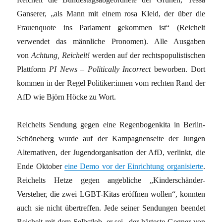
Ganserer, „als Mann mit einem rosa Kleid, der über die
Frauenquote ins Parlament gekommen ist“ (Reichelt
verwendet das männliche Pronomen). Alle Ausgaben
von
Achtung, Reichelt!
werden auf der rechtspopulistischen
Plattform
PI News – Politically Incorrect
beworben. Dort
kommen in der Regel Po­li­ti­ker:­innen vom rechten Rand der
AfD wie Björn Höcke zu Wort.
Reichelts Sendung gegen eine Regenbogenkita in Berlin-
Schöneberg wurde auf der Kampagnenseite der Jungen
Alternativen, der Jugendorganisation der AfD, verlinkt, die
Ende Oktober
eine Demo vor der Einrichtung organisierte
.
Reichelts Hetze gegen angebliche „Kinderschänder-
Versteher, die zwei LGBT-Kitas eröffnen wollen“, konnten
auch sie nicht übertreffen. Jede seiner Sendungen beendet
Reichelt mit dem Selbstlob, er sei „der härteste Gegner von