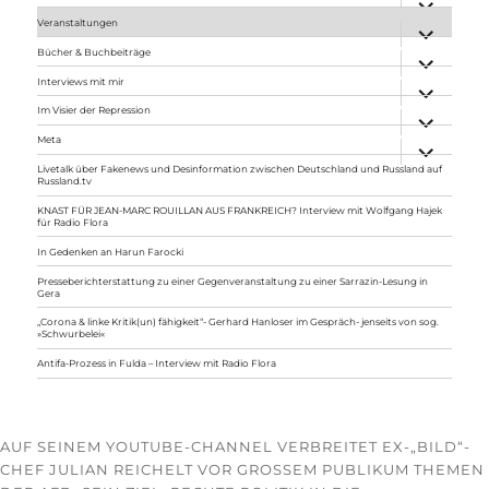
anzeigen
Veranstaltungen
Unterme
anzeigen
Bücher & Buchbeiträge
Unterme
anzeigen
Interviews mit mir
Unterme
anzeigen
Im Visier der Repression
Unterme
anzeigen
Meta
Unterme
anzeigen
Livetalk über Fakenews und Desinformation zwischen Deutschland und Russland auf
Russland.tv
KNAST FÜR JEAN-MARC ROUILLAN AUS FRANKREICH? Interview mit Wolfgang Hajek
für Radio Flora
In Gedenken an Harun Farocki
Presseberichterstattung zu einer Gegenveranstaltung zu einer Sarrazin-Lesung in
Gera
„Corona & linke Kritik(un) fähigkeit“- Gerhard Hanloser im Gespräch- jenseits von sog.
»Schwurbelei«
Antifa-Prozess in Fulda – Interview mit Radio Flora
AUF SEINEM YOUTUBE-CHANNEL VERBREITET EX-„BILD“-
CHEF JULIAN REICHELT VOR GROSSEM PUBLIKUM THEMEN D