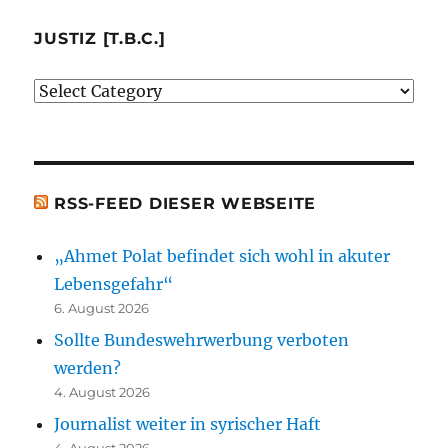
mir
besprochenen
JUSTIZ [T.B.C.]
oder
Justiz
erwähnten
[t.b.c.]
Bücher)
[t.b.c.]
RSS-FEED DIESER WEBSEITE
„Ahmet Polat befindet sich wohl in akuter
Lebensgefahr“
6. August 2026
Sollte Bundeswehrwerbung verboten
werden?
4. August 2026
Journalist weiter in syrischer Haft
4. August 2026