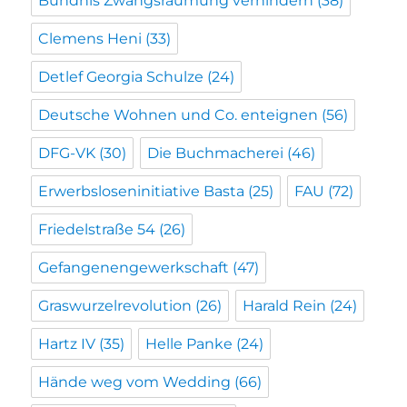
Bündnis Zwangsräumung verhindern
(38)
Clemens Heni
(33)
Detlef Georgia Schulze
(24)
Deutsche Wohnen und Co. enteignen
(56)
DFG-VK
(30)
Die Buchmacherei
(46)
Erwerbsloseninitiative Basta
(25)
FAU
(72)
Friedelstraße 54
(26)
Gefangenengewerkschaft
(47)
Graswurzelrevolution
(26)
Harald Rein
(24)
Hartz IV
(35)
Helle Panke
(24)
Hände weg vom Wedding
(66)