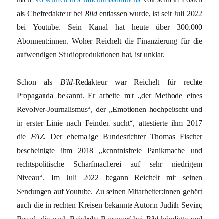
als Chefredakteur bei
Bild
entlassen wurde, ist seit Juli 2022
bei Youtube. Sein Kanal hat heute über 300.000
Abonnent:innen. Woher Reichelt die Finanzierung für die
aufwendigen Studioproduktionen hat, ist unklar.
Schon als
Bild
-Redakteur war Reichelt für rechte
Propaganda bekannt. Er arbeite mit „der Methode eines
Revolver-Journalismus“, der „Emotionen hochpeitscht und
in erster Linie nach Feinden sucht“, attestierte ihm 2017
die
FAZ.
Der ehemalige Bundesrichter Thomas Fischer
bescheinigte ihm 2018 „kenntnisfreie Panikmache und
rechtspolitische Scharfmacherei auf sehr niedrigem
Niveau“. Im Juli 2022 begann Reichelt mit seinen
Sendungen auf Youtube. Zu seinen Mit­ar­bei­te­r:in­nen gehört
auch die in rechten Kreisen bekannte Autorin Judith Sevinç
Basad, die nach Reichelts Rauswurf bei
Bild
kündigte und