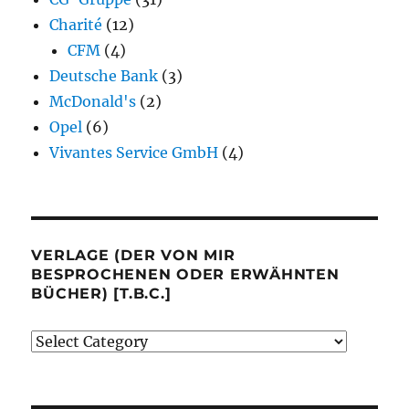
Charité
(12)
CFM
(4)
Deutsche Bank
(3)
McDonald's
(2)
Opel
(6)
Vivantes Service GmbH
(4)
VERLAGE (DER VON MIR
BESPROCHENEN ODER ERWÄHNTEN
BÜCHER) [T.B.C.]
Verlage
(der
von