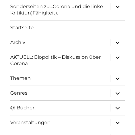
Unterme
Sonderseiten zu…Corona und die linke
anzeigen
Kritik(un)Fähigkeit).
Startseite
Unterme
Archiv
anzeigen
Unterme
AKTUELL: Biopolitik – Diskussion über
anzeigen
Corona
Unterme
Themen
anzeigen
Unterme
Genres
anzeigen
Unterme
@ Bücher…
anzeigen
Unterme
Veranstaltungen
anzeigen