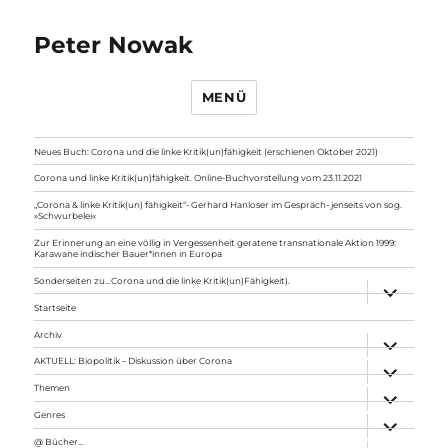
Peter Nowak
MENÜ
Neues Buch: Corona und die linke Kritik(un)fähigkeit (erschienen Oktober 2021)
Corona und linke Kritik(un)fähigkeit. Online-Buchvorstellung vom 23.11.2021
„Corona & linke Kritik(un) fähigkeit“- Gerhard Hanloser im Gespräch- jenseits von sog.
»Schwurbelei«
Zur Erinnerung an eine völlig in Vergessenheit geratene transnationale Aktion 1999:
Karawane indischer Bauer*innen in Europa
Sonderseiten zu…Corona und die linke Kritik(un)Fähigkeit).
Unterme
anzeigen
Startseite
Archiv
Unterme
anzeigen
AKTUELL: Biopolitik – Diskussion über Corona
Unterme
anzeigen
Themen
Unterme
anzeigen
Genres
Unterme
anzeigen
@ Bücher…
Unterme