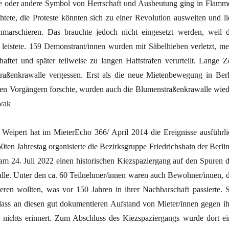
ne oder andere Symbol von Herrschaft und Ausbeutung ging in Flamm
htete, die Proteste könnten sich zu einer Revolution ausweiten und li
inmarschieren. Das brauchte jedoch nicht eingesetzt werden, weil d
t leistete. 159 Demonstrant/innen wurden mit Säbelhieben verletzt, me
aftet und später teilweise zu langen Haftstrafen verurteilt. Lange Ze
raßenkrawalle vergessen. Erst als die neue Mietenbewegung in Berl
chen Vorgängern forschte, wurden auch die Blumenstraßenkrawalle wied
wak
 Weipert hat im MieterEcho 366/ April 2014 die Ereignisse ausführli
ten Jahrestag organisierte die Bezirksgruppe Friedrichshain der Berlin
am 24. Juli 2022 einen historischen Kiezspaziergang auf den Spuren d
le. Unter den ca. 60 Teilnehmer/innen waren auch Bewohner/innen, d
ieren wollten, was vor 150 Jahren in ihrer Nachbarschaft passierte. S
ass an diesen gut dokumentieren Aufstand von Mieter/innen gegen ih
 nichts erinnert. Zum Abschluss des Kiezspaziergangs wurde dort ei