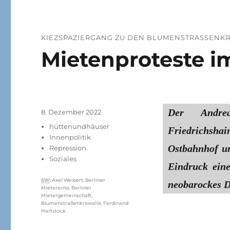
KIEZSPAZIERGANG ZU DEN BLUMENSTRASSENKR
Mietenproteste i
Der Andrea
Veröffentlicht
8. Dezember 2022
am
Kategorien
hüttenundhäuser
Friedrichs
Innenpolitik
Ostbahnhof un
Repression
Soziales
Eindruck eine
Schlagwörter
SW
:
Axel Weipert
,
Berliner
neobarockes D
Mieterecho
,
Berliner
Mietergemeinschaft
,
Blumenstraßenkrawalle
,
Ferdinand
Hartstock