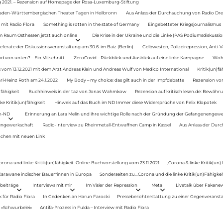
g 2021. – Rezension auf Homepage der Rosa-Luxemburg-Stiftung
Baden-Württembergischen Theater Tagen in Heilbronn
Aus Anlass der Durchsuchung von Radio Drey
 mit Radio Flora
Something is rotten in the state of Germany
Eingebetteter Kriegsjournalismus
im Raum Osthessen jetzt auch online
Die Krise in der Ukraine und die Linke (PAS Podiumsdiskussio
ferate der Diskussionsveranstaltung am 30.6. im Baiz (Berlin)
Gelbwesten, Polizeirepression, Anti-V
 von unten? – Ein Mitschnitt
ZeroCovid – Rückblick und Ausblick auf eine linke Kampagne
Woh
 vom 13.12.2021 mit dem Arzt Andreas Klein und Andreas Wulf von Medico International
Kritik(un)fä
rl-Heinz Roth am 24.1.2022
My Body – my choice: das gilt auch in der Impfdebatte
Rezension von
fähigkeit
Buchhinweis in der taz von Jonas Wahmkow
Rezension auf kritisch lesen.de: Bewähru
e Kritik(un)fähigkeit
Hinweis auf das Buch im ND Immer diese Widersprüche von Felix Klopotek
en-ND
Erinnerung an Lara Melin und ihre wichtige Rolle nach der Gründung der Gefangenengewe
nengewerkschaft
Radio-Interview zu Rheinmetall-Entwaffnen Camp in Kassel
Aus Anlass der Durc
auchen mit neuen Link
orona und linke Kritik(un)fähigkeit. Online-Buchvorstellung vom 23.11.2021
„Corona & linke Kritik(un)
: Karawane indischer Bauer*innen in Europa
Sonderseiten zu…Corona und die linke Kritik(un)Fähigkeit
beiträge
Interviews mit mir
Im Visier der Repression
Meta
Livetalk über Fakene
für Radio Flora
In Gedenken an Harun Farocki
Presseberichterstattung zu einer Gegenveransta
. »Schwurbelei«
Antifa-Prozess in Fulda – Interview mit Radio Flora