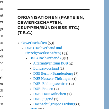
er
en
rt
ORGANISATIONEN (PARTEIEN,
mt
GEWERKSCHAFTEN,
GRUPPEN/BÜNDNISSE ETC.)
gt
[T.B.C.]
en
en
Gewerkschaften
(53)
DGB (Dachverband und
de
Einzelgewerkschaften)
(53)
er
DGB (Dachverband)
(32)
be
Alternativen zum DGB
(4)
Bundesvorstand
(1)
ie
DGB Berlin-Brandenburg
(3)
ge
DGB Hessen-Thüringen
(1)
er
DGB-Bildungszentren
(2)
DGB-Frauen
(2)
ch
DGB-Haus München
(2)
n“
DGB-Jugend
(1)
en
Hochschulgruppe Freiburg
(1)