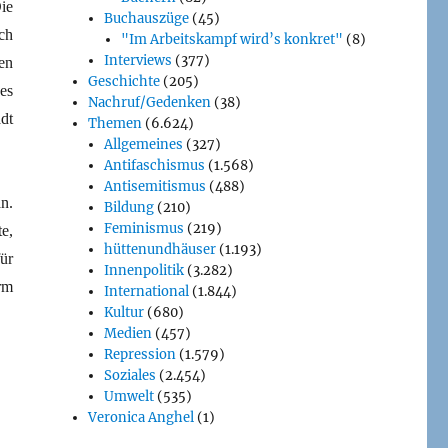
ie
Buchauszüge
(45)
ch
"Im Arbeitskampf wird’s konkret"
(8)
Interviews
(377)
en
Geschichte
(205)
es
Nachruf/Gedenken
(38)
dt
Themen
(6.624)
Allgemeines
(327)
Antifaschismus
(1.568)
Antisemitismus
(488)
an.
Bildung
(210)
Feminismus
(219)
e,
hüttenundhäuser
(1.193)
ür
Innenpolitik
(3.282)
rm
International
(1.844)
Kultur
(680)
Medien
(457)
Repression
(1.579)
Soziales
(2.454)
Umwelt
(535)
Veronica Anghel
(1)