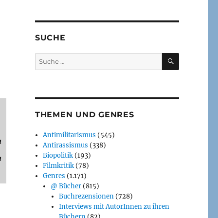
SUCHE
SUCHEN
Suche
nach:
THEMEN UND GENRES
Antimilitarismus
(545)
n
Antirassismus
(338)
Biopolitik
(193)
n
Filmkritik
(78)
Genres
(1.171)
@ Bücher
(815)
Buchrezensionen
(728)
Interviews mit AutorInnen zu ihren
Büchern
(82)