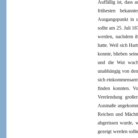
Auffällig ist, dass 
frühesten bekannt
Ausgangspunkt in u
sollte am 25. Juli 
werden, nachdem ih
hatte. Weil sich Har
konnte, blieben se
und die Wut wuchs
unabhängig von den 
sich einkommensarme
finden konnten. V
Verelendung großer
Ausmaße angekommen.
Reichen und Mächtig
abgerissen wurde, w
gezeigt werden soll