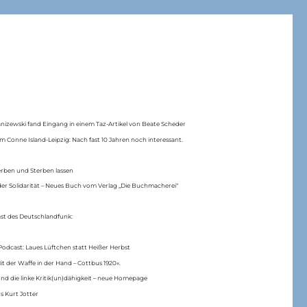
anizewski fand Eingang in einem Taz-Artikel von Beate Scheder
m Conne Island-Leipzig: Nach fast 10 Jahren noch interessant.
erben und Sterben lassen
er Solidarität – Neues Buch vom Verlag „Die Buchmacherei“
ast des Deutschlandfunk:
Podcast: Laues Lüftchen statt Heißer Herbst
Mit der Waffe in der Hand – Cottbus 1920«.
nd die linke Kritik(un)dähigkeit – neue Homepage
s Kurt Jotter