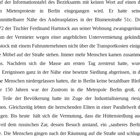
auf der Informationstafel des Bezirksamts mit keinen Wort auf einen d
en Mietenproteste in Berlin eingegangen wird. Er hatte sein
nmittelbarer Nähe des Andreasplatzes in der Blumenstraße 51c. Do
1872 der Tischler Ferdinand Hartstock aus seiner Wohnung zwangsgeräu
m der Vermieter wegen einer angeblichen Untervermietung gekündi
tstock mit einem Fuhrunternehmen nicht über die Transportkosten einig
ine Möbel auf der Straße stehen. Immer mehr Menschen kamen zusamm
. Nachdem sich die Masse am ersten Tag zerstreut hatte, wur
Ereignissen ganz in der Nähe eine besetzte Siedlung abgerissen, in d
 Menschen niedergelassen hatten, die in Berlin keine bezahlbare Blei
or 150 Jahren war der Zustrom in die Metropole Berlin groß, d
 Teile der Bevölkerung hatte im Zuge der Industrialisierung riesi
 Gleichzeitig lebten die herrschenden Eliten in einer Parallelwelt d
en. Bis heute hält sich die Vermutung, dass die Hüttensiedlung au
eil dem russischen Zar, dessen Besuch anstand, ein „sauberes Berli
te. Die Menschen gingen nach der Räumung auf die Straße und schlug