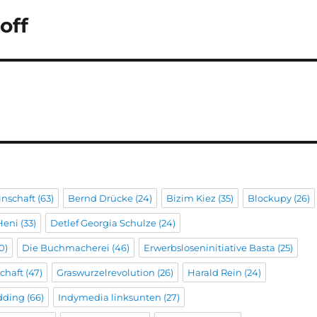
off
inschaft
(63)
Bernd Drücke
(24)
Bizim Kiez
(35)
Blockupy
(26)
Heni
(33)
Detlef Georgia Schulze
(24)
0)
Die Buchmacherei
(46)
Erwerbsloseninitiative Basta
(25)
chaft
(47)
Graswurzelrevolution
(26)
Harald Rein
(24)
dding
(66)
Indymedia linksunten
(27)