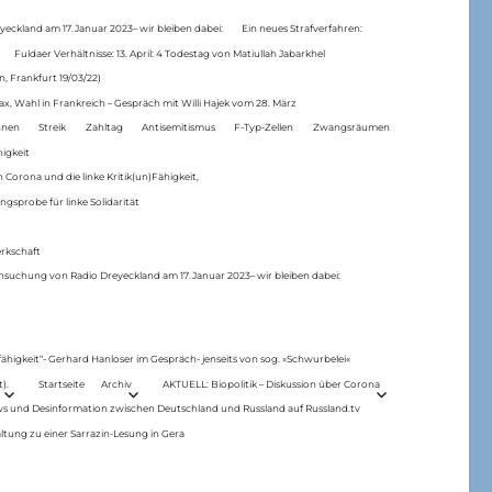
eckland am 17.Januar 2023– wir bleiben dabei:
Ein neues Strafverfahren:
Fuldaer Verhältnisse: 13. April: 4 Todestag von Matiul­lah Jabarkhel
n, Frankfurt 19/03/22)
ax, Wahl in Frankreich – Gespräch mit Willi Hajek vom 28. März
nen
Streik
Zahltag
Antisemitismus
F-Typ-Zellen
Zwangsräumen
higkeit
 Corona und die linke Kritik(un)Fähigkeit,
ngsprobe für linke Solidarität
rkschaft
hsuchung von Radio Dreyeckland am 17.Januar 2023– wir bleiben dabei:
 fähigkeit“- Gerhard Hanloser im Gespräch- jenseits von sog. »Schwurbelei«
).
Startseite
Archiv
AKTUELL: Biopolitik – Diskussion über Corona
ws und Desinformation zwischen Deutschland und Russland auf Russland.tv
ltung zu einer Sarrazin-Lesung in Gera