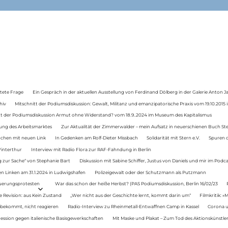
tete Frage
Ein Gespräch in der aktuellen Ausstellung von Ferdinand Dölberg in der Galerie Anton J
hiv
Mitschnitt der Podiumsdiskussion: Gewalt, Militanz und emanzipatorische Praxis vom 19.10.2015 i
tt der Podiumsdiskussion Armut ohne Widerstand? vom 18.9..2024 im Museum des Kapitalismus
ung des Arbeitsmarktes
Zur Aktualität der Zimmerwalder – mein Aufsatz in neuerschienen Buch St
auchen mit neuen Link
In Gedenken am Rolf-Dieter Missbach
Solidarität mit Stern e.V.
Spuren d
Winterthur
Interview mit Radio Flora zur RAF-Fahndung in Berlin
 zur Sache“ von Stephanie Bart
Diskussion mit Sabine Schiffer, Justus von Daniels und mir im Podc
n Linken am 31.1.2024 in Ludwigshafen
Polizeigewalt oder der Schutzmann als Putzmann
Teuerungsprotesten
War das schon der heiße Herbst? (PAS Podiumsdiskussion, Berlin 16/02/23
e Revision: aus Kein Zustand
„Wer nicht aus der Geschichte lernt, kommt darin um“
Filmkritik: »
 bekommt, nicht reagieren
Radio-Interview zu Rheinmetall-Entwaffnen Camp in Kassel
Corona u
ression gegen italienische Basisgewerkschaften
Mit Maske und Plakat – Zum Tod des Aktionskünstler