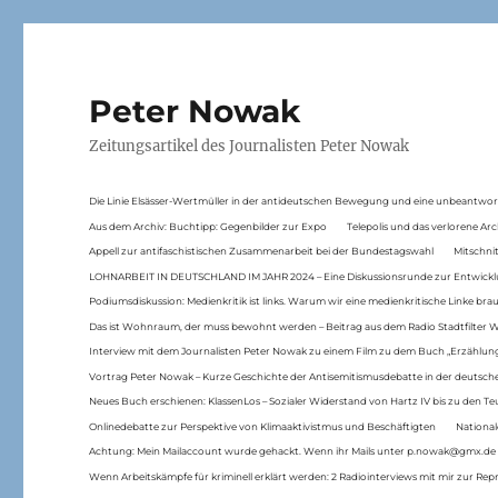
Peter Nowak
Zeitungsartikel des Journalisten Peter Nowak
Die Linie Elsässer-Wertmüller in der antideutschen Bewegung und eine unbeantwor
Aus dem Archiv: Buchtipp: Gegenbilder zur Expo
Telepolis und das verlorene Arc
Appell zur antifaschistischen Zusammenarbeit bei der Bundestagswahl
Mitschni
LOHNARBEIT IN DEUTSCHLAND IM JAHR 2024 – Eine Diskussionsrunde zur Entwickl
Podiumsdiskussion: Medienkritik ist links. Warum wir eine medienkritische Linke br
Das ist Wohnraum, der muss bewohnt werden – Beitrag aus dem Radio Stadtfilter 
Interview mit dem Journalisten Peter Nowak zu einem Film zu dem Buch „Erzählung
Vortrag Peter Nowak – Kurze Geschichte der Antisemitismusdebatte in der deutsche
Neues Buch erschienen: KlassenLos – Sozialer Widerstand von Hartz IV bis zu den 
Onlinedebatte zur Perspektive von Klimaaktivistmus und Beschäftigten
National
Achtung: Mein Mailaccount wurde gehackt. Wenn ihr Mails unter p.nowak@gmx.de
Wenn Arbeitskämpfe für kriminell erklärt werden: 2 Radiointerviews mit mir zur Rep