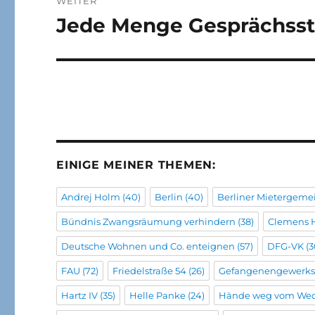
WEITER
Jede Menge Gesprächsst
Nächster
Beitrag:
EINIGE MEINER THEMEN:
Andrej Holm
(40)
Berlin
(40)
Berliner Mietergeme
Bündnis Zwangsräumung verhindern
(38)
Clemens 
Deutsche Wohnen und Co. enteignen
(57)
DFG-VK
(3
FAU
(72)
Friedelstraße 54
(26)
Gefangenengewerks
Hartz IV
(35)
Helle Panke
(24)
Hände weg vom We