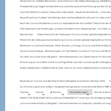
James Horrox: Gelebte Revolution. Anarchismus in der Kibbuzbewegung, Heidelber
Presseerklärung: Gegen Antisemitismus und Holocaustverharmlosung auf den 25. 
Internet Plattform-Verbot, linksunten.indymedia1 – Neues Strafverfahren – Interview
Neue Broschüre: Fuldaer Verhältnisse über rechtsradikale Strukturen in Fulda und 
Nach der Corona-Pandemie zurück zur kapitalistischen Normalität? Mitschnitt der Re
Felix Klopotek und Hamburger LockdownkritikerInnen: Klassenkampf – von oben und
Demokratie
Videomitschnitt der Diskussion Corona und der globale Kapitalismus
Mitschnitt der Diskussionsveranstaltung Corona und der globale Kapitalismus mit Ka
Rezension zu Gerhard Hanloser, Peter Nowak u.a. (Hrsg.): Corona und linke Kritik(un)
Versuch eines Dialogs – Bemerkungen von Karl Reitter zum Buch: Corona und die link
Vor dem Virus sind nicht alle gleich – Sammelrezension von Jakob Hayner im Woch
Erinnerung an Lara Melin und ihre wichtige Rolle nach der Gründung der Gefange
Podiumsdiskussion: Medienkritik ist links. Warum wir eine medienkritische Linke br
Neues Buch: Corona und die linke Kritik(un)fähigkeit (erschienen Oktober 2021)
C
Zur Erinnerung an eine völlig in Vergessenheit geratene transnationale Aktion 1999
Themen
Genres
@ Bücher…
Veranstaltungen
Bücher & Buch
KNAST FÜR JEAN-MARC ROUILLAN AUS FRANKREICH? Interview mit Wolfgang Hajek 
„Corona & linke Kritik(un) fähigkeit“- Gerhard Hanloser im Gespräch- jenseits von sog