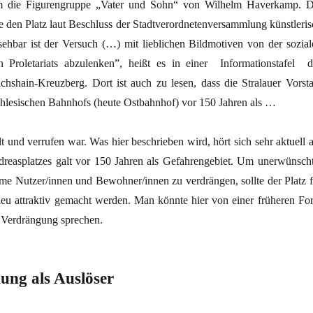
m die Figurengruppe „Vater und Sohn“ von Wilhelm Haverkamp. D
e den Platz laut Beschluss der Stadtverordnetenversammlung künstleris
ehbar ist der Versuch (…) mit lieblichen Bildmotiven von der sozial
 Proletariats abzulenken”, heißt es in einer Informationstafel d
ichshain-Kreuzberg. Dort ist auch zu lesen, dass die Stralauer Vorsta
Schlesischen Bahnhofs (heute Ostbahnhof) vor 150 Jahren als …
lt und verrufen war. Was hier beschrieben wird, hört sich sehr aktuell 
easplatzes galt vor 150 Jahren als Gefahrengebiet. Um unerwünscht
e Nutzer/innen und Bewohner/innen zu verdrängen, sollte der Platz f
lieu attraktiv gemacht werden. Man könnte hier von einer früheren Fo
 Verdrängung sprechen.
ng als Auslöser