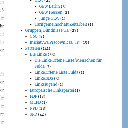
GEW
(21)
en
GEW Berlin
(5)
eß
GEW Hessen
(2)
ie
Junge GEW
(1)
Tarifgemeinschaft Zeitarbeit
(1)
hr
Gruppen, Bündnisse u.ä.
(27)
it
GoG
(8)
in
Inicjatywa Pracownicza (IP)
(19)
Parteien
(141)
er
Die Linke
(53)
Die Linke.Offene Liste/Menschen für
Fulda
(3)
Linke.Offene Liste Fulda
(1)
ch
Linke.SDS
(3)
er
Linksjugend
(1)
er
Europäische Linkspartei
(1)
FDP
(18)
ie
MLPD
(1)
ie
NPD
(28)
re
SPD
(44)
ne