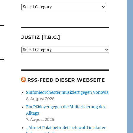
Verlage
(der
von
mir
besprochenen
JUSTIZ [T.B.C.]
oder
erwähnten
Justiz
Bücher)
[t.b.c.]
[t.b.c.]
RSS-FEED DIESER WEBSEITE
Sinfonieorchester musiziert gegen Vonovia
8. August 2026
Ein Plädoyer gegen die Militarisierung des
Alltags
7. August 2026
„Ahmet Polat befindet sich wohl in akuter