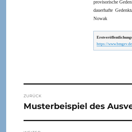
provisorische Gedenk
dauerhafte Gedenkt
Nowak
Erstveröffentlichung
https://www.bmgev.de/
Beitragsnavigation
ZURÜCK
Musterbeispiel des Ausv
Vorheriger
Beitrag: