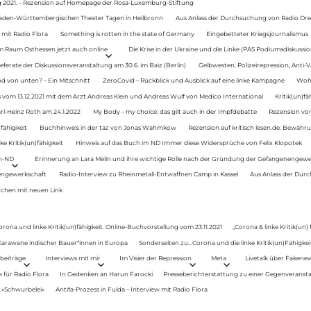
g 2021. – Rezension auf Homepage der Rosa-Luxemburg-Stiftung
Baden-Württembergischen Theater Tagen in Heilbronn
Aus Anlass der Durchsuchung von Radio Drey
 mit Radio Flora
Something is rotten in the state of Germany
Eingebetteter Kriegsjournalismus
im Raum Osthessen jetzt auch online
Die Krise in der Ukraine und die Linke (PAS Podiumsdiskussio
ferate der Diskussionsveranstaltung am 30.6. im Baiz (Berlin)
Gelbwesten, Polizeirepression, Anti-V
 von unten? – Ein Mitschnitt
ZeroCovid – Rückblick und Ausblick auf eine linke Kampagne
Woh
 vom 13.12.2021 mit dem Arzt Andreas Klein und Andreas Wulf von Medico International
Kritik(un)fä
rl-Heinz Roth am 24.1.2022
My Body – my choice: das gilt auch in der Impfdebatte
Rezension von
fähigkeit
Buchhinweis in der taz von Jonas Wahmkow
Rezension auf kritisch lesen.de: Bewähru
e Kritik(un)fähigkeit
Hinweis auf das Buch im ND Immer diese Widersprüche von Felix Klopotek
en-ND
Erinnerung an Lara Melin und ihre wichtige Rolle nach der Gründung der Gefangenengewe
nengewerkschaft
Radio-Interview zu Rheinmetall-Entwaffnen Camp in Kassel
Aus Anlass der Durc
auchen mit neuen Link
orona und linke Kritik(un)fähigkeit. Online-Buchvorstellung vom 23.11.2021
„Corona & linke Kritik(un)
: Karawane indischer Bauer*innen in Europa
Sonderseiten zu…Corona und die linke Kritik(un)Fähigkeit
beiträge
Interviews mit mir
Im Visier der Repression
Meta
Livetalk über Fakene
für Radio Flora
In Gedenken an Harun Farocki
Presseberichterstattung zu einer Gegenveransta
. »Schwurbelei«
Antifa-Prozess in Fulda – Interview mit Radio Flora