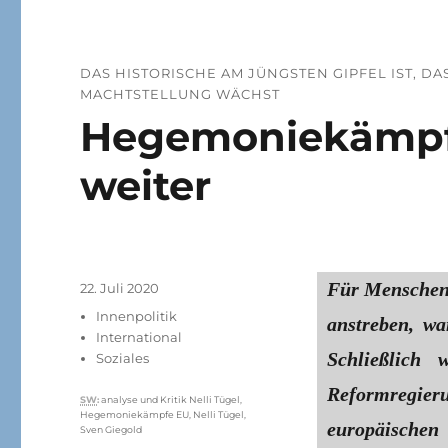
DAS HISTORISCHE AM JÜNGSTEN GIPFEL IST, 
MACHTSTELLUNG WÄCHST
Hegemoniekämpfe
weiter
Für Menschen, 
Veröffentlicht
22. Juli 2020
am
Kategorien
Innenpolitik
anstreben, wa
International
Schließlich
Soziales
Reformregier
Schlagwörter
SW
:
analyse und Kritik Nelli Tügel
,
Hegemoniekämpfe EU
,
Nelli Tügel
,
europäischen
Sven Giegold