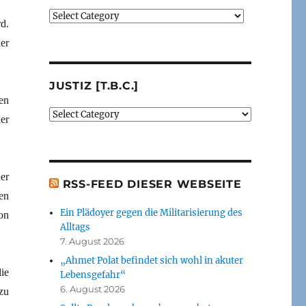
Verlage
d.
(der
er
von
mir
besprochenen
JUSTIZ [T.B.C.]
oder
en
erwähnten
Justiz
Bücher)
er
[t.b.c.]
[t.b.c.]
er
RSS-FEED DIESER WEBSEITE
en
Ein Plädoyer gegen die Militarisierung des
ion
Alltags
7. August 2026
„Ahmet Polat befindet sich wohl in akuter
ie
Lebensgefahr“
6. August 2026
zu