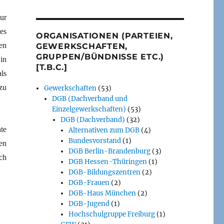
ur
es
ORGANISATIONEN (PARTEIEN,
en
GEWERKSCHAFTEN,
GRUPPEN/BÜNDNISSE ETC.)
in
[T.B.C.]
ls
zu
Gewerkschaften
(53)
DGB (Dachverband und
Einzelgewerkschaften)
(53)
DGB (Dachverband)
(32)
te
Alternativen zum DGB
(4)
Bundesvorstand
(1)
en
DGB Berlin-Brandenburg
(3)
ch
DGB Hessen-Thüringen
(1)
DGB-Bildungszentren
(2)
DGB-Frauen
(2)
DGB-Haus München
(2)
DGB-Jugend
(1)
Hochschulgruppe Freiburg
(1)