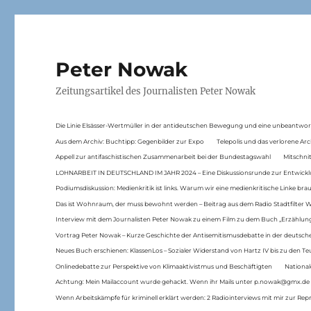
Peter Nowak
Zeitungsartikel des Journalisten Peter Nowak
Die Linie Elsässer-Wertmüller in der antideutschen Bewegung und eine unbeantwor
Aus dem Archiv: Buchtipp: Gegenbilder zur Expo
Telepolis und das verlorene Arc
Appell zur antifaschistischen Zusammenarbeit bei der Bundestagswahl
Mitschni
LOHNARBEIT IN DEUTSCHLAND IM JAHR 2024 – Eine Diskussionsrunde zur Entwickl
Podiumsdiskussion: Medienkritik ist links. Warum wir eine medienkritische Linke br
Das ist Wohnraum, der muss bewohnt werden – Beitrag aus dem Radio Stadtfilter 
Interview mit dem Journalisten Peter Nowak zu einem Film zu dem Buch „Erzählung
Vortrag Peter Nowak – Kurze Geschichte der Antisemitismusdebatte in der deutsche
Neues Buch erschienen: KlassenLos – Sozialer Widerstand von Hartz IV bis zu den 
Onlinedebatte zur Perspektive von Klimaaktivistmus und Beschäftigten
National
Achtung: Mein Mailaccount wurde gehackt. Wenn ihr Mails unter p.nowak@gmx.de
Wenn Arbeitskämpfe für kriminell erklärt werden: 2 Radiointerviews mit mir zur Rep