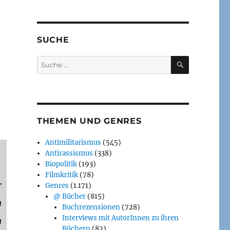
SUCHE
SUCHEN
Suche
nach:
THEMEN UND GENRES
Antimilitarismus
(545)
Antirassismus
(338)
Biopolitik
(193)
Filmkritik
(78)
r
Genres
(1.171)
@ Bücher
(815)
n
Buchrezensionen
(728)
Interviews mit AutorInnen zu ihren
n
Büchern
(82)