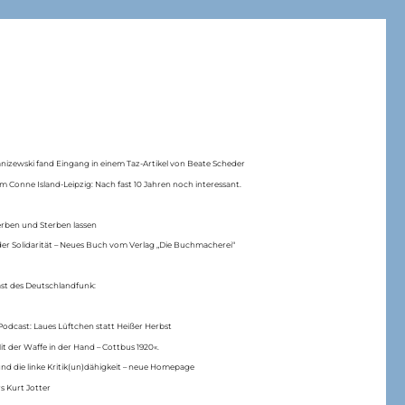
anizewski fand Eingang in einem Taz-Artikel von Beate Scheder
m Conne Island-Leipzig: Nach fast 10 Jahren noch interessant.
erben und Sterben lassen
er Solidarität – Neues Buch vom Verlag „Die Buchmacherei“
ast des Deutschlandfunk:
Podcast: Laues Lüftchen statt Heißer Herbst
Mit der Waffe in der Hand – Cottbus 1920«.
nd die linke Kritik(un)dähigkeit – neue Homepage
s Kurt Jotter