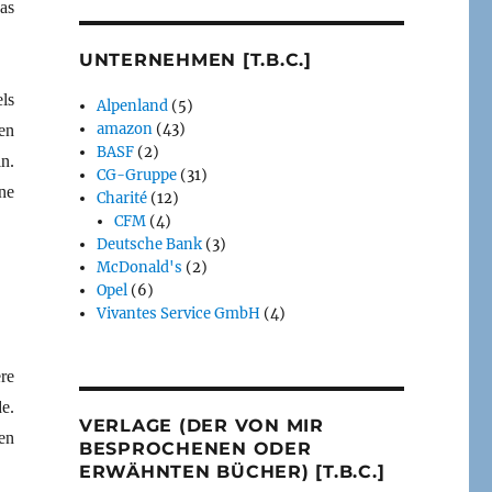
as
UNTERNEHMEN [T.B.C.]
ls
Alpenland
(5)
amazon
(43)
en
BASF
(2)
n.
CG-Gruppe
(31)
ne
Charité
(12)
CFM
(4)
Deutsche Bank
(3)
McDonald's
(2)
Opel
(6)
Vivantes Service GmbH
(4)
re
e.
VERLAGE (DER VON MIR
en
BESPROCHENEN ODER
ERWÄHNTEN BÜCHER) [T.B.C.]