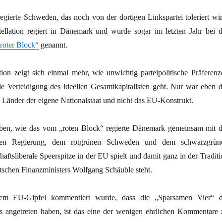
regierte Schweden, das noch von der dortigen Linkspartei toleriert wir
ellation regiert in Dänemark und wurde sogar im letzten Jahr bei d
roter Block“
genannt.
tion zeigt sich einmal mehr, wie unwichtig parteipolitische Präferenz
e Verteidigung des ideellen Gesamtkapitalisten geht. Nur war eben d
e Länder der eigene Nationalstaat und nicht das EU-Konstrukt.
eben, wie das vom „roten Block“ regierte Dänemark gemeinsam mit d
chen Regierung, dem rotgrünen Schweden und dem schwarzgrün
haftsliberale Speerspitze in der EU spielt und damit ganz in der Tradit
tschen Finanzministers Wolfgang Schäuble steht.
m EU-Gipfel kommentiert wurde, dass die „Sparsamen Vier“ d
 angetreten haben, ist das eine der wenigen ehrlichen Kommentare 