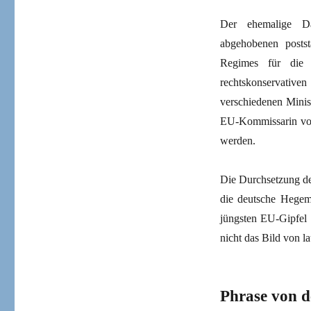
Der ehemalige Dac
abgehobenen posts
Regimes für die 
rechtskonservative
verschiedenen Minis
EU-Kommissarin von
werden.
Die Durchsetzung de
die deutsche Hegem
jüngsten EU-Gipfel 
nicht das Bild von l
Phrase von d