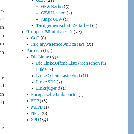
GEW
(21)
GEW Berlin
(5)
e.
GEW Hessen
(2)
er
Junge GEW
(1)
Tarifgemeinschaft Zeitarbeit
(1)
an
Gruppen, Bündnisse u.ä.
(27)
en
GoG
(8)
rn
Inicjatywa Pracownicza (IP)
(19)
Parteien
(141)
ch
Die Linke
(53)
Die Linke.Offene Liste/Menschen für
Fulda
(3)
Linke.Offene Liste Fulda
(1)
ie
Linke.SDS
(3)
nd
Linksjugend
(1)
on
Europäische Linkspartei
(1)
FDP
(18)
nd
MLPD
(1)
NPD
(28)
SPD
(44)
ie