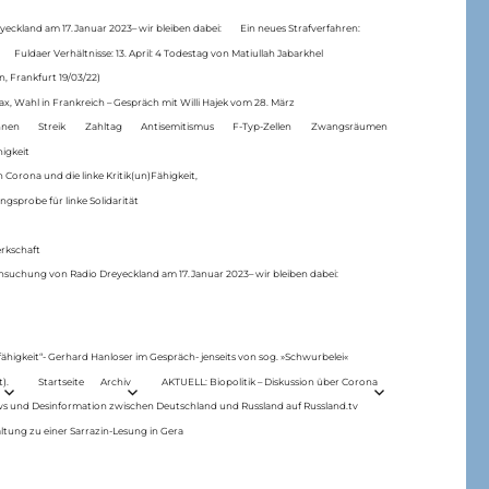
eckland am 17.Januar 2023– wir bleiben dabei:
Ein neues Strafverfahren:
Fuldaer Verhältnisse: 13. April: 4 Todestag von Matiul­lah Jabarkhel
n, Frankfurt 19/03/22)
ax, Wahl in Frankreich – Gespräch mit Willi Hajek vom 28. März
nen
Streik
Zahltag
Antisemitismus
F-Typ-Zellen
Zwangsräumen
higkeit
 Corona und die linke Kritik(un)Fähigkeit,
ngsprobe für linke Solidarität
rkschaft
hsuchung von Radio Dreyeckland am 17.Januar 2023– wir bleiben dabei:
 fähigkeit“- Gerhard Hanloser im Gespräch- jenseits von sog. »Schwurbelei«
).
Startseite
Archiv
AKTUELL: Biopolitik – Diskussion über Corona
ws und Desinformation zwischen Deutschland und Russland auf Russland.tv
ltung zu einer Sarrazin-Lesung in Gera