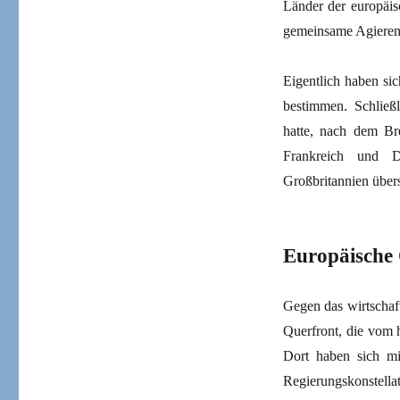
Länder der europäis
gemeinsame Agieren
Eigentlich haben si
bestimmen. Schließl
hatte, nach dem Br
Frankreich und D
Großbritannien übers
Europäische 
Gegen das wirtschaft
Querfront, die vom h
Dort haben sich mi
Regierungskonstella