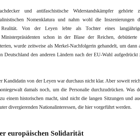
hdecker und antifaschistische Widerstandskämpfer gehörte z
talinistischen Nomenklatura und nahm wohl die Inszenierungen d
Realität. Von der Leyen lebte als Tochter eines langjährig
n Ministerpräsidenten schon in der Blase der Reichen, debütierte 
terien, wurde zeitweise als Merkel-Nachfolgerin gehandelt, um dann a
 Deutschland den anderen Ländern nach der EU-Wahl aufgedrückt 
r Kandidatin von der Leyen war durchaus nicht klar. Aber soweit reich
oniegewalt damals noch, um die Personalie durchzudrücken. Was d
zu einem historischen macht, sind nicht die langen Sitzungen und au
auter divergierenden Nationalinteressen, die hier vorgeführt werden.
er europäischen Solidarität