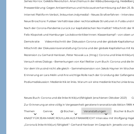
James Horrox: Gelebte Revolution. Anarchismus in der Kibbuzbewegung, Heidelber
Presseerklärung: Gegen Antisemitismus und Holocaustverharmlosung auf den 25. 
Internet Plattform-Verbot, linksunten.indymedia1 – Neues Strafverfahren – Interview
Neue Broschüre: Fuldaer Verhältnisse über rechtsradikale Strukturen in Fulda und 
Nach der Corona-Pandemie zurück zur kapitalistischen Normalität? Mitschnitt der Re
Felix Klopotek und Hamburger LockdownkritikerInnen: Klassenkampf – von oben und
Demokratie
Videomitschnitt der Diskussion Corona und der globale Kapitalismus
Mitschnitt der Diskussionsveranstaltung Corona und der globale Kapitalismus mit Ka
Rezension zu Gerhard Hanloser, Peter Nowak u.a. (Hrsg.): Corona und linke Kritik(un)
Versuch eines Dialogs – Bemerkungen von Karl Reitter zum Buch: Corona und die link
Vor dem Virus sind nicht alle gleich – Sammelrezension von Jakob Hayner im Woch
Erinnerung an Lara Melin und ihre wichtige Rolle nach der Gründung der Gefange
Podiumsdiskussion: Medienkritik ist links. Warum wir eine medienkritische Linke br
Neues Buch: Corona und die linke Kritik(un)fähigkeit (erschienen Oktober 2021)
C
Zur Erinnerung an eine völlig in Vergessenheit geratene transnationale Aktion 1999
Themen
Genres
@ Bücher…
Veranstaltungen
Bücher & Buch
KNAST FÜR JEAN-MARC ROUILLAN AUS FRANKREICH? Interview mit Wolfgang Hajek 
„Corona & linke Kritik(un) fähigkeit“- Gerhard Hanloser im Gespräch- jenseits von sog