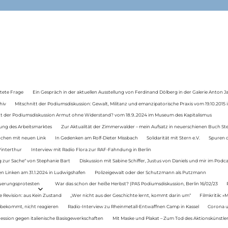
tete Frage
Ein Gespräch in der aktuellen Ausstellung von Ferdinand Dölberg in der Galerie Anton J
hiv
Mitschnitt der Podiumsdiskussion: Gewalt, Militanz und emanzipatorische Praxis vom 19.10.2015 i
tt der Podiumsdiskussion Armut ohne Widerstand? vom 18.9..2024 im Museum des Kapitalismus
ung des Arbeitsmarktes
Zur Aktualität der Zimmerwalder – mein Aufsatz in neuerschienen Buch St
auchen mit neuen Link
In Gedenken am Rolf-Dieter Missbach
Solidarität mit Stern e.V.
Spuren d
Winterthur
Interview mit Radio Flora zur RAF-Fahndung in Berlin
 zur Sache“ von Stephanie Bart
Diskussion mit Sabine Schiffer, Justus von Daniels und mir im Podc
n Linken am 31.1.2024 in Ludwigshafen
Polizeigewalt oder der Schutzmann als Putzmann
Teuerungsprotesten
War das schon der heiße Herbst? (PAS Podiumsdiskussion, Berlin 16/02/23
e Revision: aus Kein Zustand
„Wer nicht aus der Geschichte lernt, kommt darin um“
Filmkritik: »
 bekommt, nicht reagieren
Radio-Interview zu Rheinmetall-Entwaffnen Camp in Kassel
Corona u
ression gegen italienische Basisgewerkschaften
Mit Maske und Plakat – Zum Tod des Aktionskünstler