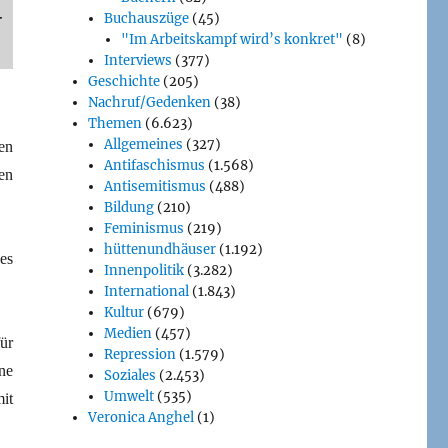
-
Buchauszüge
(45)
"Im Arbeitskampf wird’s konkret"
(8)
Interviews
(377)
Geschichte
(205)
Nachruf/Gedenken
(38)
Themen
(6.623)
Allgemeines
(327)
en
Antifaschismus
(1.568)
en
Antisemitismus
(488)
Bildung
(210)
Feminismus
(219)
hüttenundhäuser
(1.192)
es
Innenpolitik
(3.282)
International
(1.843)
Kultur
(679)
Medien
(457)
ür
Repression
(1.579)
ne
Soziales
(2.453)
Umwelt
(535)
it
Veronica Anghel
(1)