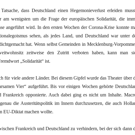
 Tatsache, dass Deutschland einen Hegemonieverlust erleiden musst
r am wenigsten um die Frage der europäischen Solidarität, die imm
ase angeführt wird. In den ersten Wochen der Corona-Krise konnte m
tionalegoismus sehen, als jedes Land, und Deutschland war unter d
n dichtgemacht hat. Wenn selbst Gemeinden in Mecklenburg-Vorpomme
itwohnsitz zeitweise den Zutritt verboten haben, kann man si
remdwort „Solidarität“ ist.
uch für viele andere Länder. Bei diesem Gipfel wurde das Theater über d
arsamen Vier“ aufgeführt. Bis vor einigen Wochen gehörte Deutschla
 Frankreich opponierte. Auch dabei ging es nicht um Inhalte. Macr
 genau die Austeritätspolitik im Innern durchzusetzen, die auch Holla
m EU-Diktat machen wollte.
ischen Frankreich und Deutschland zu verhindern, bei der sich dann d