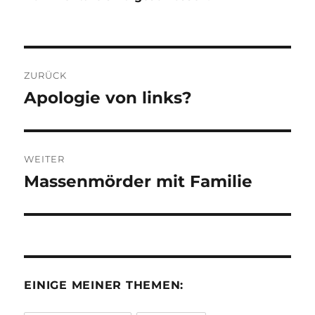
Beitragsnavigation
ZURÜCK
Apologie von links?
Vorheriger
Beitrag:
WEITER
Massenmörder mit Familie
Nächster
Beitrag:
EINIGE MEINER THEMEN: