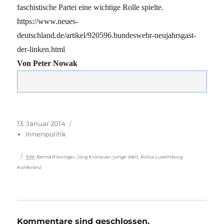
faschistische Partei eine wichtige Rolle spielte.
https://www.neues-
deutschland.de/artikel/920596.bundeswehr-neujahrsgast-
der-linken.html
Von Peter Nowak
Veröffentlicht
Kategorien
13. Januar 2014
am
Innenpolitik
Schlagwörter
SW
:
Bernd Riexinger
,
Jörg Kronauer
,
junge Welt
,
Rolsa Luxemburg
Konferenz
Kommentare sind geschlossen.