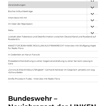
anzeigen
Veranstaltungen
Unterme
anzeigen
Bücher & Buchbeiträge
Unterme
anzeigen
Interviews mit mir
Unterme
anzeigen
Im Visier der Repression
Unterme
anzeigen
Meta
Unterme
anzeigen
Livetalk über Fakenews und Desinformation zwischen Deutschland und Russland auf
Russland.tv
KNAST FÜR JEAN-MARC ROUILLAN AUS FRANKREICH? Interview mit Wolfgang Hajek
für Radio Flora
In Gedenken an Harun Farocki
Presseberichterstattung zu einer Gegenveranstaltung zu einer Sarrazin-Lesung in
Gera
„Corona & linke Kritik(un) fähigkeit“- Gerhard Hanloser im Gespräch- jenseits von sog.
»Schwurbelei«
Antifa-Prozess in Fulda – Interview mit Radio Flora
Bundeswehr –