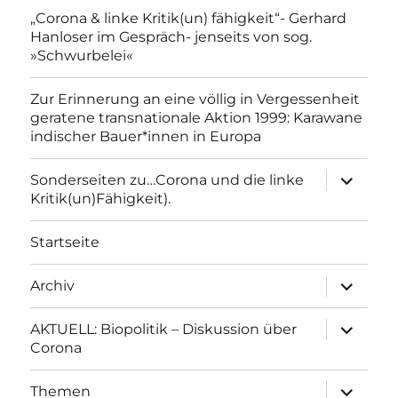
„Corona & linke Kritik(un) fähigkeit“- Gerhard
Hanloser im Gespräch- jenseits von sog.
»Schwurbelei«
Zur Erinnerung an eine völlig in Vergessenheit
geratene transnationale Aktion 1999: Karawane
indischer Bauer*innen in Europa
Unterme
Sonderseiten zu…Corona und die linke
anzeigen
Kritik(un)Fähigkeit).
Startseite
Unterme
Archiv
anzeigen
Unterme
AKTUELL: Biopolitik – Diskussion über
anzeigen
Corona
Unterme
Themen