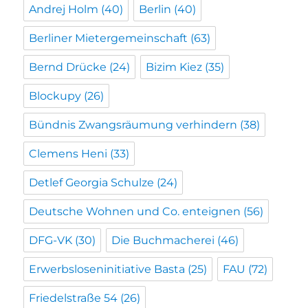
Andrej Holm
(40)
Berlin
(40)
Berliner Mietergemeinschaft
(63)
Bernd Drücke
(24)
Bizim Kiez
(35)
Blockupy
(26)
Bündnis Zwangsräumung verhindern
(38)
Clemens Heni
(33)
Detlef Georgia Schulze
(24)
Deutsche Wohnen und Co. enteignen
(56)
DFG-VK
(30)
Die Buchmacherei
(46)
Erwerbsloseninitiative Basta
(25)
FAU
(72)
Friedelstraße 54
(26)