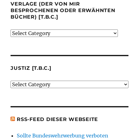
VERLAGE (DER VON MIR
BESPROCHENEN ODER ERWÄHNTEN
BÜCHER) [T.B.C.]
Verlage
(der
von
mir
besprochenen
JUSTIZ [T.B.C.]
oder
Justiz
erwähnten
[t.b.c.]
Bücher)
[t.b.c.]
RSS-FEED DIESER WEBSEITE
Sollte Bundeswehrwerbung verboten