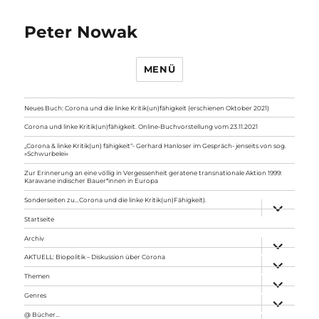
Peter Nowak
MENÜ
Neues Buch: Corona und die linke Kritik(un)fähigkeit (erschienen Oktober 2021)
Corona und linke Kritik(un)fähigkeit. Online-Buchvorstellung vom 23.11.2021
„Corona & linke Kritik(un) fähigkeit“- Gerhard Hanloser im Gespräch- jenseits von sog.
»Schwurbelei«
Zur Erinnerung an eine völlig in Vergessenheit geratene transnationale Aktion 1999:
Karawane indischer Bauer*innen in Europa
Sonderseiten zu…Corona und die linke Kritik(un)Fähigkeit).
Unterme
anzeigen
Startseite
Archiv
Unterme
anzeigen
AKTUELL: Biopolitik – Diskussion über Corona
Unterme
anzeigen
Themen
Unterme
anzeigen
Genres
Unterme
anzeigen
@ Bücher…
Unterme