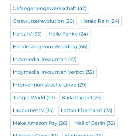
Gefangenengewerkschaft
(47)
Graswurzelrevolution
(26)
Harald Rein
(24)
Hartz IV
(35)
Helle Panke
(24)
Hände weg vom Wedding
(66)
Indymedia linksunten
(27)
Indymedia linksunten Verbot
(32)
Interventionistische Linke
(29)
Jungle World
(23)
Karla Pappel
(25)
Labournet.tv
(33)
Lothar Eberhardt
(23)
Make Amazon Pay
(26)
Mall of Berlin
(32)
Matthias Coers
(51)
Mieterecho
(26)