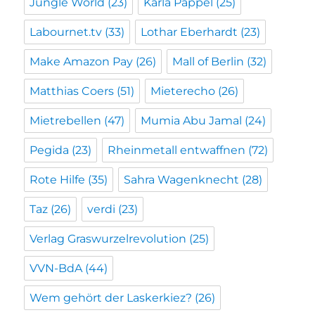
Jungle World
(23)
Karla Pappel
(25)
Labournet.tv
(33)
Lothar Eberhardt
(23)
Make Amazon Pay
(26)
Mall of Berlin
(32)
Matthias Coers
(51)
Mieterecho
(26)
Mietrebellen
(47)
Mumia Abu Jamal
(24)
Pegida
(23)
Rheinmetall entwaffnen
(72)
Rote Hilfe
(35)
Sahra Wagenknecht
(28)
Taz
(26)
verdi
(23)
Verlag Graswurzelrevolution
(25)
VVN-BdA
(44)
Wem gehört der Laskerkiez?
(26)