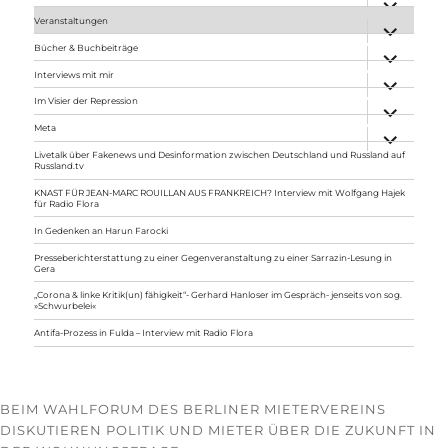
anzeigen
Veranstaltungen
Unterme
anzeigen
Bücher & Buchbeiträge
Unterme
anzeigen
Interviews mit mir
Unterme
anzeigen
Im Visier der Repression
Unterme
anzeigen
Meta
Unterme
anzeigen
Livetalk über Fakenews und Desinformation zwischen Deutschland und Russland auf
Russland.tv
KNAST FÜR JEAN-MARC ROUILLAN AUS FRANKREICH? Interview mit Wolfgang Hajek
für Radio Flora
In Gedenken an Harun Farocki
Presseberichterstattung zu einer Gegenveranstaltung zu einer Sarrazin-Lesung in
Gera
„Corona & linke Kritik(un) fähigkeit“- Gerhard Hanloser im Gespräch- jenseits von sog.
»Schwurbelei«
Antifa-Prozess in Fulda – Interview mit Radio Flora
BEIM WAHLFORUM DES BERLINER MIETERVEREINS
DISKUTIEREN POLITIK UND MIETER ÜBER DIE ZUKUNFT IN