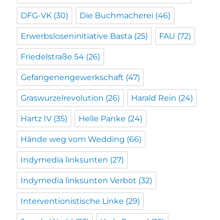
DFG-VK
(30)
Die Buchmacherei
(46)
Erwerbsloseninitiative Basta
(25)
FAU
(72)
Friedelstraße 54
(26)
Gefangenengewerkschaft
(47)
Graswurzelrevolution
(26)
Harald Rein
(24)
Hartz IV
(35)
Helle Panke
(24)
Hände weg vom Wedding
(66)
Indymedia linksunten
(27)
Indymedia linksunten Verbot
(32)
Interventionistische Linke
(29)