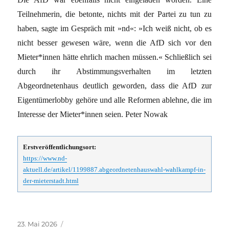
Teilnehmerin, die betonte, nichts mit der Partei zu tun zu
haben, sagte im Gespräch mit »nd«: »Ich weiß nicht, ob es
nicht besser gewesen wäre, wenn die AfD sich vor den
Mieter*innen hätte ehrlich machen müssen.« Schließlich sei
durch ihr Abstimmungsverhalten im letzten
Abgeordnetenhaus deutlich geworden, dass die AfD zur
Eigentümerlobby gehöre und alle Reformen ablehne, die im
Interesse der Mieter*innen seien. Peter Nowak
Erstveröffentlichungsort:
https://www.nd-
aktuell.de/artikel/1199887.abgeordnetenhauswahl-wahlkampf-in-
der-mieterstadt.html
Veröffentlicht
Kategorien
23. Mai 2026