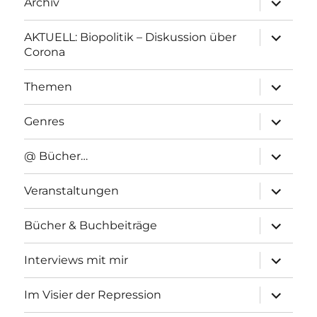
Archiv
anzeigen
Unterme
AKTUELL: Biopolitik – Diskussion über
anzeigen
Corona
Unterme
Themen
anzeigen
Unterme
Genres
anzeigen
Unterme
@ Bücher…
anzeigen
Unterme
Veranstaltungen
anzeigen
Unterme
Bücher & Buchbeiträge
anzeigen
Unterme
Interviews mit mir
anzeigen
Unterme
Im Visier der Repression
anzeigen