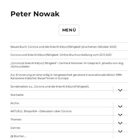
Peter Nowak
MENÜ
Neues Buch: Corona und die linke Kritik(un)fähigkeit (erschienen Oktober 2021)
Corona und linke Kritik(un)fähigkeit. Online-Buchvorstellung vom 23.11.2021
„Corona & linke Kritik(un) fähigkeit“- Gerhard Hanloser im Gespräch- jenseits von sog.
»Schwurbelei«
Zur Erinnerung an eine völlig in Vergessenheit geratene transnationale Aktion 1999:
Karawane indischer Bauer*innen in Europa
Sonderseiten zu…Corona und die linke Kritik(un)Fähigkeit).
Unterme
anzeigen
Startseite
Archiv
Unterme
anzeigen
AKTUELL: Biopolitik – Diskussion über Corona
Unterme
anzeigen
Themen
Unterme
anzeigen
Genres
Unterme
anzeigen
@ Bücher…
Unterme