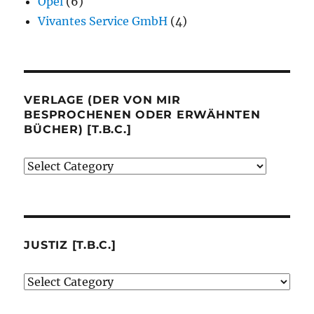
Opel
(6)
Vivantes Service GmbH
(4)
VERLAGE (DER VON MIR
BESPROCHENEN ODER ERWÄHNTEN
BÜCHER) [T.B.C.]
Verlage
(der
von
mir
besprochenen
JUSTIZ [T.B.C.]
oder
Justiz
erwähnten
[t.b.c.]
Bücher)