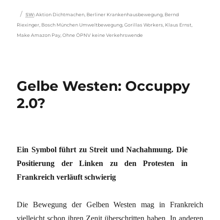
Schlagwörter
SW
:
Aktion Dichtmachen
,
Berliner Krankenhausbewegung
,
Bernd
Riexinger
,
Bosch München Umweltbewegung
,
Gorillas Workers
,
Klaus Ernst
,
Make Amazon Pay
,
Ohne ÖPNV keine Verkehrswende
Gelbe Westen: Occuppy
2.0?
Ein Symbol führt zu Streit und Nachahmung. Die
Positierung der Linken zu den Protesten in
Frankreich verläuft schwierig
Die Bewegung der Gelben Westen mag in Frankreich
vielleicht schon ihren Zenit überschritten haben. In anderen