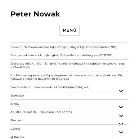
Peter Nowak
MENÜ
Neues Buch: Corona und die linke Kritik(un)fähigkeit (erschienen Oktober 2021)
Corona und linke Kritik(un)fähigkeit. Online-Buchvorstellung vom 23.11.2021
„Corona & linke Kritik(un) fähigkeit“- Gerhard Hanloser im Gespräch- jenseits von sog.
»Schwurbelei«
Zur Erinnerung an eine völlig in Vergessenheit geratene transnationale Aktion 1999:
Karawane indischer Bauer*innen in Europa
Sonderseiten zu…Corona und die linke Kritik(un)Fähigkeit).
Unterme
anzeigen
Startseite
Archiv
Unterme
anzeigen
AKTUELL: Biopolitik – Diskussion über Corona
Unterme
anzeigen
Themen
Unterme
anzeigen
Genres
Unterme
anzeigen
@ Bücher…
Unterme