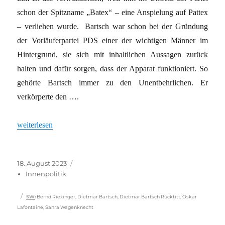
schon der Spitzname „Batex“ – eine Anspielung auf Pattex
– verliehen wurde. Bartsch war schon bei der Gründung
der Vorläuferpartei PDS einer der wichtigen Männer im
Hintergrund, sie sich mit inhaltlichen Aussagen zurück
halten und dafür sorgen, dass der Apparat funktioniert. So
gehörte Bartsch immer zu den Unentbehrlichen. Er
verkörperte den ….
„Krise der Linkspartei: Auch Bartsch will nicht mehr – Aufbruch
weiterlesen
Veröffentlicht
Kategorien
18. August 2023
am
Innenpolitik
Schlagwörter
SW
:
Bernd Riexinger
,
Dietmar Bartsch
,
Dietmar Bartsch Rücktitt
,
Oskar
Lafontaine
,
Sahra Wagenknecht