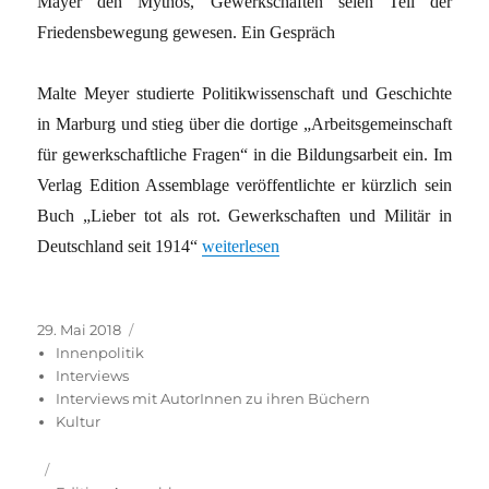
Mayer den Mythos, Gewerkschaften seien Teil der
Friedensbewegung gewesen. Ein Gespräch
Malte Meyer studierte Politikwissenschaft und Geschichte
in Marburg und stieg über die dortige „Arbeitsgemeinschaft
für gewerkschaftliche Fragen“ in die Bildungsarbeit ein. Im
Verlag Edition Assemblage veröffentlichte er kürzlich sein
Buch „Lieber tot als rot. Gewerkschaften und Militär in
„»Alles andere als Wehrkraft­zersetzung«
Deutschland seit 1914“
weiterlesen
Veröffentlicht
Kategorien
29. Mai 2018
am
Innenpolitik
Interviews
Interviews mit AutorInnen zu ihren Büchern
Kultur