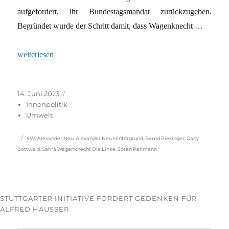
aufgefordert, ihr Bundestagsmandat zurückzugeben.
Begründet wurde der Schritt damit, dass Wagenknecht …
„Mandat zurückgefordert: Hat die Linke ohne Sahra Wagenknech
weiterlesen
Veröffentlicht
Kategorien
14. Juni 2023
am
Innenpolitik
Umwelt
Schlagwörter
SW
:
Alexander Neu
,
Alexander Neu Hintergrund
,
Bernd Riexinger
,
Gaby
Gottwald
,
Sahra Wagenknecht Die Linke
,
Sören Pellmann
STUTTGARTER INITIATIVE FORDERT GEDENKEN FÜR
ALFRED HAUSSER