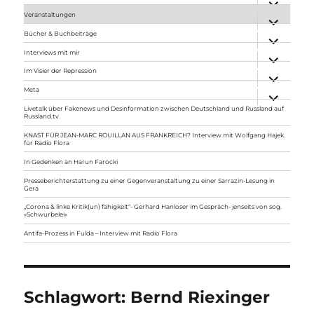
anzeigen
Veranstaltungen
Unterme
anzeigen
Bücher & Buchbeiträge
Unterme
anzeigen
Interviews mit mir
Unterme
anzeigen
Im Visier der Repression
Unterme
anzeigen
Meta
Unterme
anzeigen
Livetalk über Fakenews und Desinformation zwischen Deutschland und Russland auf
Russland.tv
KNAST FÜR JEAN-MARC ROUILLAN AUS FRANKREICH? Interview mit Wolfgang Hajek
für Radio Flora
In Gedenken an Harun Farocki
Presseberichterstattung zu einer Gegenveranstaltung zu einer Sarrazin-Lesung in
Gera
„Corona & linke Kritik(un) fähigkeit“- Gerhard Hanloser im Gespräch- jenseits von sog.
»Schwurbelei«
Antifa-Prozess in Fulda – Interview mit Radio Flora
Schlagwort:
Bernd Riexinger