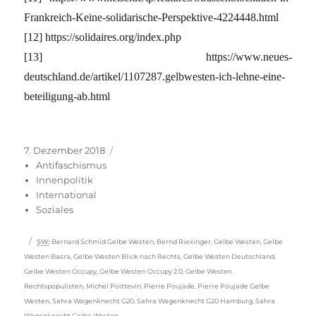
Frankreich-Keine-solidarische-Perspektive-4224448.html
[12] https://solidaires.org/index.php
[13] https://www.neues-
deutschland.de/artikel/1107287.gelbwesten-ich-lehne-eine-
beteiligung-ab.html
Veröffentlicht
Kategorien
7. Dezember 2018
am
Antifaschismus
Innenpolitik
International
Soziales
Schlagwörter
SW
:
Bernard Schmid Gelbe Westen
,
Bernd Riexinger
,
Gelbe Westen
,
Gelbe
Westen Basra
,
Gelbe Westen Blick nach Rechts
,
Gelbe Westen Deutschland
,
Gelbe Westen Occupy
,
Gelbe Westen Occupy 2.0
,
Gelbe Westen
Rechtspopulisten
,
Michel Poittevin
,
Pierre Poujade
,
Pierre Poujade Gelbe
Westen
,
Sahra Wagenknecht G20
,
Sahra Wagenknecht G20 Hamburg
,
Sahra
Wagenknecht Gelbe Westen