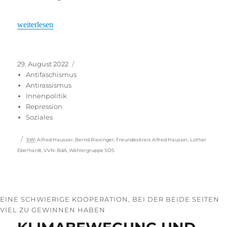
„“
weiterlesen
Veröffentlicht
Kategorien
29. August 2022
am
Antifaschismus
Antirassismus
Innenpolitik
Repression
Soziales
Schlagwörter
SW
:
Alfred Hausser
,
Bernd Riexinger
,
Freundeskreis Alfred Hausser
,
Lothar
Eberhardt
,
VVN-BdA
,
Wählergruppe SÖS
EINE SCHWIERIGE KOOPERATION, BEI DER BEIDE SEITEN
VIEL ZU GEWINNEN HABEN