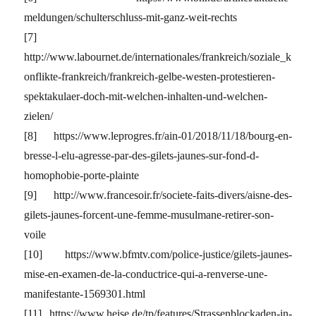
meldungen/schulterschluss-mit-ganz-weit-rechts
[7]
http://www.labournet.de/internationales/frankreich/soziale_k
onflikte-frankreich/frankreich-gelbe-westen-protestieren-
spektakulaer-doch-mit-welchen-inhalten-und-welchen-
zielen/
[8] https://www.leprogres.fr/ain-01/2018/11/18/bourg-en-
bresse-l-elu-agresse-par-des-gilets-jaunes-sur-fond-d-
homophobie-porte-plainte
[9] http://www.francesoir.fr/societe-faits-divers/aisne-des-
gilets-jaunes-forcent-une-femme-musulmane-retirer-son-
voile
[10] https://www.bfmtv.com/police-justice/gilets-jaunes-
mise-en-examen-de-la-conductrice-qui-a-renverse-une-
manifestante-1569301.html
[11] https://www.heise.de/tp/features/Strassenblockaden-in-