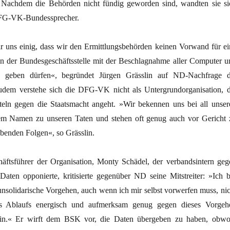
 Nachdem die Behörden nicht fündig geworden sind, wandten sie si
DFG-VK-Bundessprecher.
uns einig, dass wir den Ermittlungsbehörden keinen Vorwand für ei
 der Bundesgeschäftsstelle mit der Beschlagnahme aller Computer u
en geben dürfen«, begründet Jürgen Grässlin auf ND-Nachfrage d
udem verstehe sich die DFG-VK nicht als Untergrundorganisation, d
teln gegen die Staatsmacht angeht. »Wir bekennen uns bei all unser
em Namen zu unseren Taten und stehen oft genug auch vor Gericht 
ebenden Folgen«, so Grässlin.
häftsführer der Organisation, Monty Schädel, der verbandsintern geg
Daten opponierte, kritisierte gegenüber ND seine Mitstreiter: »Ich b
 unsolidarische Vorgehen, auch wenn ich mir selbst vorwerfen muss, nic
es Ablaufs energisch und aufmerksam genug gegen dieses Vorgeh
sein.« Er wirft dem BSK vor, die Daten übergeben zu haben, obwo