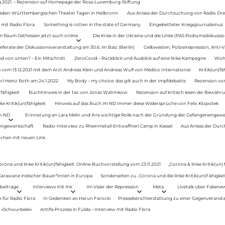
g 2021. – Rezension auf Homepage der Rosa-Luxemburg-Stiftung
Baden-Württembergischen Theater Tagen in Heilbronn
Aus Anlass der Durchsuchung von Radio Drey
 mit Radio Flora
Something is rotten in the state of Germany
Eingebetteter Kriegsjournalismus
im Raum Osthessen jetzt auch online
Die Krise in der Ukraine und die Linke (PAS Podiumsdiskussio
ferate der Diskussionsveranstaltung am 30.6. im Baiz (Berlin)
Gelbwesten, Polizeirepression, Anti-V
 von unten? – Ein Mitschnitt
ZeroCovid – Rückblick und Ausblick auf eine linke Kampagne
Woh
 vom 13.12.2021 mit dem Arzt Andreas Klein und Andreas Wulf von Medico International
Kritik(un)fä
rl-Heinz Roth am 24.1.2022
My Body – my choice: das gilt auch in der Impfdebatte
Rezension von
fähigkeit
Buchhinweis in der taz von Jonas Wahmkow
Rezension auf kritisch lesen.de: Bewähru
e Kritik(un)fähigkeit
Hinweis auf das Buch im ND Immer diese Widersprüche von Felix Klopotek
en-ND
Erinnerung an Lara Melin und ihre wichtige Rolle nach der Gründung der Gefangenengewe
nengewerkschaft
Radio-Interview zu Rheinmetall-Entwaffnen Camp in Kassel
Aus Anlass der Durc
auchen mit neuen Link
orona und linke Kritik(un)fähigkeit. Online-Buchvorstellung vom 23.11.2021
„Corona & linke Kritik(un)
: Karawane indischer Bauer*innen in Europa
Sonderseiten zu…Corona und die linke Kritik(un)Fähigkeit
beiträge
Interviews mit mir
Im Visier der Repression
Meta
Livetalk über Fakene
für Radio Flora
In Gedenken an Harun Farocki
Presseberichterstattung zu einer Gegenveransta
. »Schwurbelei«
Antifa-Prozess in Fulda – Interview mit Radio Flora