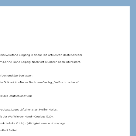
anizewski fand Eingang in einem Taz-Artikel von Beate Scheder
m Conne Island-Leipzig: Nach fast 10 Jahren noch interessant.
erben und Sterben lassen
er Solidarität – Neues Buch vom Verlag „Die Buchmacherei“
ast des Deutschlandfunk:
Podcast: Laues Lüftchen statt Heißer Herbst
Mit der Waffe in der Hand – Cottbus 1920«.
nd die linke Kritik(un)dähigkeit – neue Homepage
s Kurt Jotter