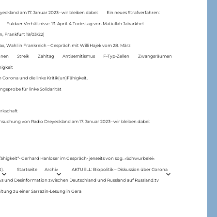
eckland am 17.Januar 2023– wir bleiben dabei:
Ein neues Strafverfahren:
Fuldaer Verhältnisse: 13. April: 4 Todestag von Matiul­lah Jabarkhel
n, Frankfurt 19/03/22)
ax, Wahl in Frankreich – Gespräch mit Willi Hajek vom 28. März
nen
Streik
Zahltag
Antisemitismus
F-Typ-Zellen
Zwangsräumen
higkeit
 Corona und die linke Kritik(un)Fähigkeit,
ngsprobe für linke Solidarität
rkschaft
hsuchung von Radio Dreyeckland am 17.Januar 2023– wir bleiben dabei:
 fähigkeit“- Gerhard Hanloser im Gespräch- jenseits von sog. »Schwurbelei«
).
Startseite
Archiv
AKTUELL: Biopolitik – Diskussion über Corona
ws und Desinformation zwischen Deutschland und Russland auf Russland.tv
ltung zu einer Sarrazin-Lesung in Gera