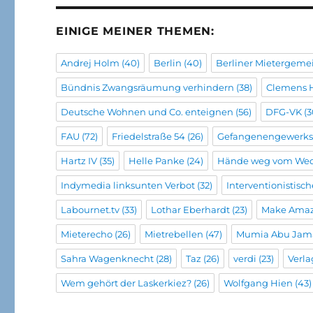
EINIGE MEINER THEMEN:
Andrej Holm
(40)
Berlin
(40)
Berliner Mietergeme
Bündnis Zwangsräumung verhindern
(38)
Clemens 
Deutsche Wohnen und Co. enteignen
(56)
DFG-VK
(3
FAU
(72)
Friedelstraße 54
(26)
Gefangenengewerks
Hartz IV
(35)
Helle Panke
(24)
Hände weg vom We
Indymedia linksunten Verbot
(32)
Interventionistisc
Labournet.tv
(33)
Lothar Eberhardt
(23)
Make Amaz
Mieterecho
(26)
Mietrebellen
(47)
Mumia Abu Jam
Sahra Wagenknecht
(28)
Taz
(26)
verdi
(23)
Verla
Wem gehört der Laskerkiez?
(26)
Wolfgang Hien
(43)