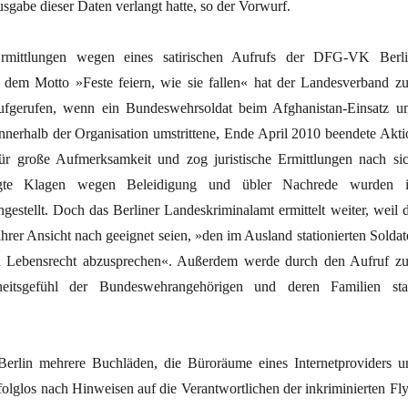
usgabe dieser Daten verlangt hatte, so der Vorwurf.
mittlungen wegen eines satirischen Aufrufs der DFG-VK Berli
 dem Motto »Feste feiern, wie sie fallen« hat der Landesverband z
fgerufen, wenn ein Bundeswehrsoldat beim Afghanistan-Einsatz u
nerhalb der Organisation umstrittene, Ende April 2010 beendete Akti
ür große Aufmerksamkeit und zog juristische Ermittlungen nach sic
ngte Klagen wegen Beleidigung und übler Nachrede wurden 
gestellt. Doch das Berliner Landeskriminalamt ermittelt weiter, weil d
ihrer Ansicht nach geeignet seien, »den im Ausland stationierten Soldat
n Lebensrecht abzusprechen«. Außerdem werde durch den Aufruf z
heitsgefühl der Bundeswehrangehörigen und deren Familien sta
Berlin mehrere Buchläden, die Büroräume eines Internetproviders u
olglos nach Hinweisen auf die Verantwortlichen der inkriminierten Fly