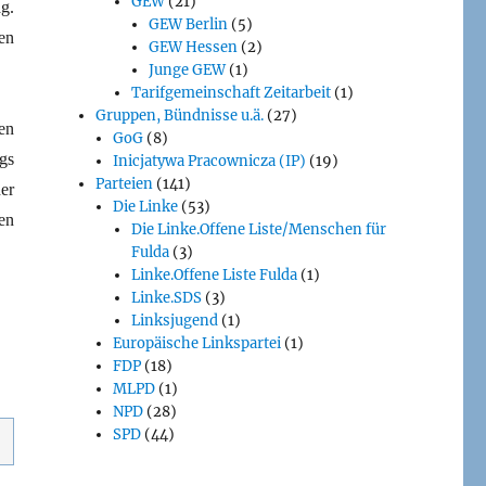
GEW
(21)
g.
GEW Berlin
(5)
en
GEW Hessen
(2)
Junge GEW
(1)
Tarifgemeinschaft Zeitarbeit
(1)
Gruppen, Bündnisse u.ä.
(27)
en
GoG
(8)
gs
Inicjatywa Pracownicza (IP)
(19)
Parteien
(141)
er
Die Linke
(53)
en
Die Linke.Offene Liste/Menschen für
Fulda
(3)
Linke.Offene Liste Fulda
(1)
Linke.SDS
(3)
Linksjugend
(1)
Europäische Linkspartei
(1)
FDP
(18)
MLPD
(1)
NPD
(28)
SPD
(44)