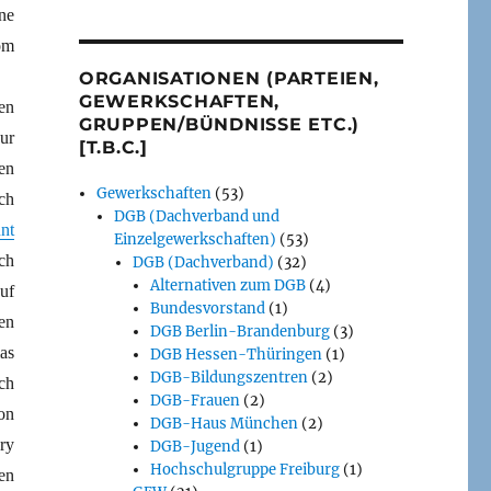
ne
om
ORGANISATIONEN (PARTEIEN,
GEWERKSCHAFTEN,
en
GRUPPEN/BÜNDNISSE ETC.)
ur
[T.B.C.]
en
Gewerkschaften
(53)
ch
DGB (Dachverband und
nnt
Einzelgewerkschaften)
(53)
ch
DGB (Dachverband)
(32)
Alternativen zum DGB
(4)
uf
Bundesvorstand
(1)
en
DGB Berlin-Brandenburg
(3)
as
DGB Hessen-Thüringen
(1)
DGB-Bildungszentren
(2)
ch
DGB-Frauen
(2)
on
DGB-Haus München
(2)
ry
DGB-Jugend
(1)
Hochschulgruppe Freiburg
(1)
en