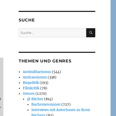
SUCHE
SUCHEN
Suche
nach:
THEMEN UND GENRES
Antimilitarismus
(544)
Antirassismus
(338)
Biopolitik
(193)
Filmkritik
(78)
Genres
(1.170)
h
@ Bücher
(814)
Buchrezensionen
(727)
r
Interviews mit AutorInnen zu ihren
Büchern
(82)