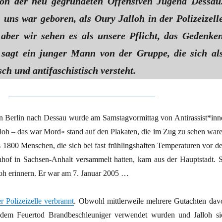
von der neu gegründeten Offensiven Jugend Dessau
uns war geboren, als Oury Jalloh in der Polizeizell
, aber wir sehen es als unsere Pflicht, das Gedenke
, sagt ein junger Mann von der Gruppe, die sich al
sch und antifaschistisch versteht.
 Berlin nach Dessau wurde am Samstagvormittag von Antirassist*inn
lloh – das war Mord« stand auf den Plakaten, die im Zug zu sehen ware
s 1800 Menschen, die sich bei fast frühlingshaften Temperaturen vor d
of in Sachsen-Anhalt versammelt hatten, kam aus der Hauptstadt. S
loh erinnern. Er war am 7. Januar 2005 …
r Polizeizelle verbrannt
. Obwohl mittlerweile mehrere Gutachten dav
 dem Feuertod Brandbeschleuniger verwendet wurden und Jalloh si