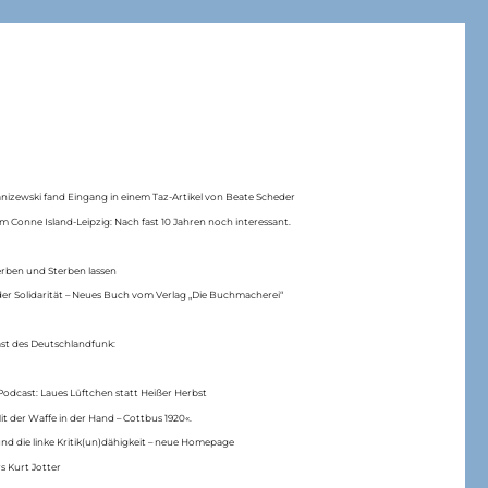
anizewski fand Eingang in einem Taz-Artikel von Beate Scheder
m Conne Island-Leipzig: Nach fast 10 Jahren noch interessant.
erben und Sterben lassen
er Solidarität – Neues Buch vom Verlag „Die Buchmacherei“
ast des Deutschlandfunk:
Podcast: Laues Lüftchen statt Heißer Herbst
Mit der Waffe in der Hand – Cottbus 1920«.
nd die linke Kritik(un)dähigkeit – neue Homepage
s Kurt Jotter