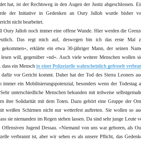
ndet hat, ist der Rechtsweg in den Augen der Justiz abgeschlossen. Ei
erde der Initiative in Gedenken an Oury Jalloh wurde bisher v
icht nicht bearbeitet.
all Oury Jalloh noch immer eine offene Wunde. Hier werden die Grenz
deutlich. Das regt mich auf, deswegen bin ich das erste Mal z
gekommen«, erklärte ein etwa 30-jähriger Mann, der seinen Nam
g lesen will, gegenüber »nd«. Auch viele weitere Menschen wollen si
n, dass ein Mensch
in einer Polizeizelle wahrscheinlich gefesselt verbra
dafür vor Gericht kommt. Daher hat der Tod des Sierra Leoners au
 immer ein Mobilisierungspotenzial, besonders wenn der Todestag a
. Sehr unterschiedliche Menschen bekunden mit teilweise selbstgemalt
rn ihre Solidarität mit dem Toten. Dazu gehört eine Gruppe der Om
it weißen Schirmen nicht nur wetterfest auftreten. Sie wollen so au
dass sie niemanden im Regen stehen lassen. Da sind sehr junge Leute v
n Offensiven Jugend Dessau. »Niemand von uns war geboren, als Ou
izelle verbrannt ist, aber wir sehen es als unsere Pflicht, das Gedenk