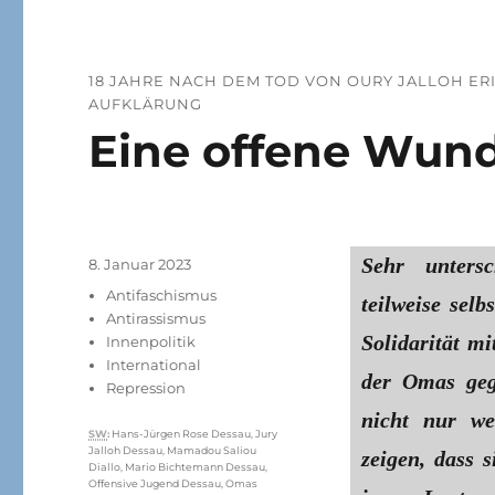
18 JAHRE NACH DEM TOD VON OURY JALLOH E
AUFKLÄRUNG
Eine offene Wun
Sehr unters
Veröffentlicht
8. Januar 2023
am
Kategorien
Antifaschismus
teilweise sel
Antirassismus
Solidarität m
Innenpolitik
International
der Omas geg
Repression
nicht nur we
Schlagwörter
SW
:
Hans-Jürgen Rose Dessau
,
Jury
Jalloh Dessau
,
Mamadou Saliou
zeigen, dass 
Diallo
,
Mario Bichtemann Dessau
,
Offensive Jugend Dessau
,
Omas