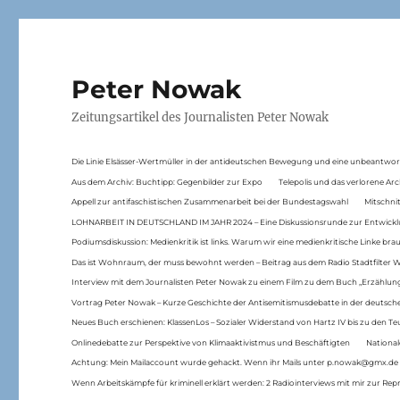
Peter Nowak
Zeitungsartikel des Journalisten Peter Nowak
Die Linie Elsässer-Wertmüller in der antideutschen Bewegung und eine unbeantwor
Aus dem Archiv: Buchtipp: Gegenbilder zur Expo
Telepolis und das verlorene Arc
Appell zur antifaschistischen Zusammenarbeit bei der Bundestagswahl
Mitschni
LOHNARBEIT IN DEUTSCHLAND IM JAHR 2024 – Eine Diskussionsrunde zur Entwickl
Podiumsdiskussion: Medienkritik ist links. Warum wir eine medienkritische Linke br
Das ist Wohnraum, der muss bewohnt werden – Beitrag aus dem Radio Stadtfilter 
Interview mit dem Journalisten Peter Nowak zu einem Film zu dem Buch „Erzählung
Vortrag Peter Nowak – Kurze Geschichte der Antisemitismusdebatte in der deutsche
Neues Buch erschienen: KlassenLos – Sozialer Widerstand von Hartz IV bis zu den 
Onlinedebatte zur Perspektive von Klimaaktivistmus und Beschäftigten
National
Achtung: Mein Mailaccount wurde gehackt. Wenn ihr Mails unter p.nowak@gmx.de
Wenn Arbeitskämpfe für kriminell erklärt werden: 2 Radiointerviews mit mir zur Rep