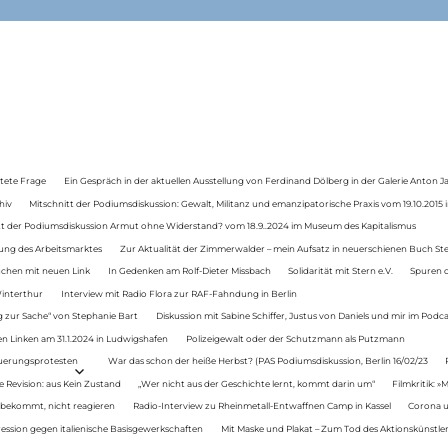
tete Frage
Ein Gespräch in der aktuellen Ausstellung von Ferdinand Dölberg in der Galerie Anton J
hiv
Mitschnitt der Podiumsdiskussion: Gewalt, Militanz und emanzipatorische Praxis vom 19.10.2015 i
tt der Podiumsdiskussion Armut ohne Widerstand? vom 18.9..2024 im Museum des Kapitalismus
ung des Arbeitsmarktes
Zur Aktualität der Zimmerwalder – mein Aufsatz in neuerschienen Buch St
auchen mit neuen Link
In Gedenken am Rolf-Dieter Missbach
Solidarität mit Stern e.V.
Spuren d
Winterthur
Interview mit Radio Flora zur RAF-Fahndung in Berlin
 zur Sache“ von Stephanie Bart
Diskussion mit Sabine Schiffer, Justus von Daniels und mir im Podc
n Linken am 31.1.2024 in Ludwigshafen
Polizeigewalt oder der Schutzmann als Putzmann
Teuerungsprotesten
War das schon der heiße Herbst? (PAS Podiumsdiskussion, Berlin 16/02/23
e Revision: aus Kein Zustand
„Wer nicht aus der Geschichte lernt, kommt darin um“
Filmkritik: »
 bekommt, nicht reagieren
Radio-Interview zu Rheinmetall-Entwaffnen Camp in Kassel
Corona u
ression gegen italienische Basisgewerkschaften
Mit Maske und Plakat – Zum Tod des Aktionskünstler