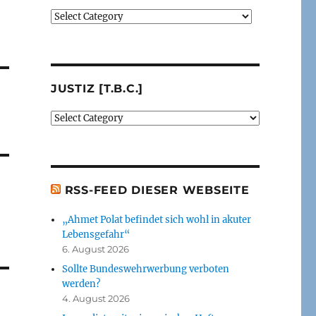
Verlage
(der
von
mir
besprochenen
JUSTIZ [T.B.C.]
oder
erwähnten
Justiz
Bücher)
[t.b.c.]
[t.b.c.]
RSS-FEED DIESER WEBSEITE
„Ahmet Polat befindet sich wohl in akuter
Lebensgefahr“
6. August 2026
Sollte Bundeswehrwerbung verboten
werden?
4. August 2026