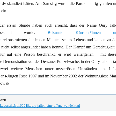
rd« skandiert hätten. Am Samstag wurde die Parole häufig gerufen u
 ein.
der ersten Stunde haben auch erreicht, dass der Name Oury Jall
al bekannt wurde.
Bekannte Künstler*innen u
en
rekonstruierten die letzten Minuten seines Lebens und kamen zu d
ch nicht selbst angezündet haben konnte. Der Kampf um Gerechtigkeit i
nur auf eine Person beschränkt, er wird weitergehen – mit dies
e Demonstration vor der Dessauer Polizeiwache, in der Oury Jalloh sta
 zwei weitere Menschen unter mysteriösen Umständen ums Leb
ans-Jürgen Rose 1997 und im November 2002 der Wohnungslose Mar
Nowak
sort:
l.de/artikel/1169948.oury-jalloh-eine-offene-wunde.html