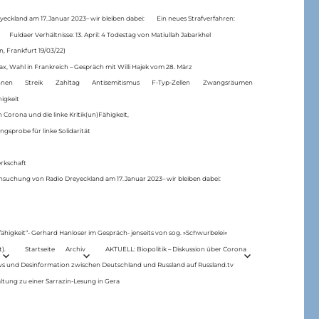
eckland am 17.Januar 2023– wir bleiben dabei:
Ein neues Strafverfahren:
Fuldaer Verhältnisse: 13. April: 4 Todestag von Matiul­lah Jabarkhel
n, Frankfurt 19/03/22)
ax, Wahl in Frankreich – Gespräch mit Willi Hajek vom 28. März
nen
Streik
Zahltag
Antisemitismus
F-Typ-Zellen
Zwangsräumen
higkeit
 Corona und die linke Kritik(un)Fähigkeit,
ngsprobe für linke Solidarität
rkschaft
hsuchung von Radio Dreyeckland am 17.Januar 2023– wir bleiben dabei:
 fähigkeit“- Gerhard Hanloser im Gespräch- jenseits von sog. »Schwurbelei«
).
Startseite
Archiv
AKTUELL: Biopolitik – Diskussion über Corona
ws und Desinformation zwischen Deutschland und Russland auf Russland.tv
ltung zu einer Sarrazin-Lesung in Gera