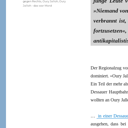
junge Leute 
gegen Rechts
,
Oury Jalloh
,
Oury
Jalloh - das war Mord
»Niemand von 
verbrannt ist
fortzusetzen«
antikapitalisti
Der Regionalzug von
dominiert. »Oury Ja
Ein Teil der mehr al
Dessauer Hauptbahnh
wollten an Oury Jal
…
in einer Dessaue
ausgehen, dass bei