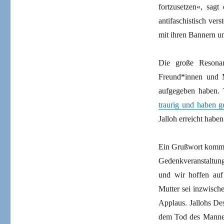
fortzusetzen«, sagt
antifaschistisch ver
mit ihren Bannern u
Die große Resonan
Freund*innen und M
aufgegeben haben. 
traurig und haben g
Jalloh erreicht haben
Ein Grußwort kommt 
Gedenkveranstaltung
und wir hoffen auf 
Mutter sei inzwische
Applaus. Jallohs Des
dem Tod des Mannes 