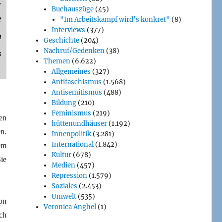
.
Buchauszüge
(45)
e
"Im Arbeitskampf wird’s konkret"
(8)
Interviews
(377)
n
Geschichte
(204)
Nachruf/Gedenken
(38)
s
Themen
(6.622)
Allgemeines
(327)
Antifaschismus
(1.568)
Antisemitismus
(488)
Bildung
(210)
Feminismus
(219)
en
hüttenundhäuser
(1.192)
n.
Innenpolitik
(3.281)
International
(1.842)
em
Kultur
(678)
ie
Medien
(457)
Repression
(1.579)
Soziales
(2.453)
Umwelt
(535)
on
Veronica Anghel
(1)
ch