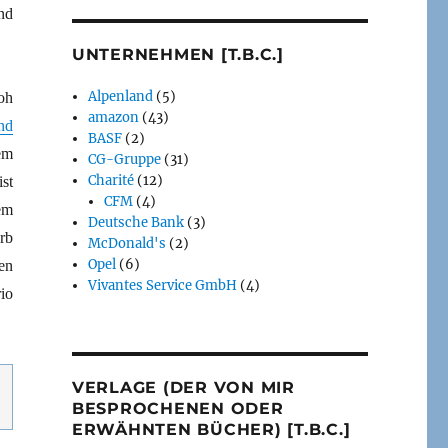
nd
UNTERNEHMEN [T.B.C.]
Alpenland
(5)
oh
amazon
(43)
nd
BASF
(2)
em
CG-Gruppe
(31)
Charité
(12)
st
CFM
(4)
em
Deutsche Bank
(3)
rb
McDonald's
(2)
Opel
(6)
en
Vivantes Service GmbH
(4)
io
VERLAGE (DER VON MIR
BESPROCHENEN ODER
ERWÄHNTEN BÜCHER) [T.B.C.]