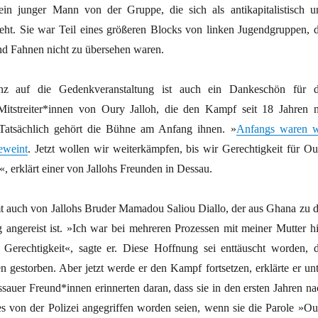
 ein junger Mann von der Gruppe, die sich als antikapitalistisch u
steht. Sie war Teil eines größeren Blocks von linken Jugendgruppen, d
nd Fahnen nicht zu übersehen waren.
z auf die Gedenkveranstaltung ist auch ein Dankeschön für d
itstreiter*innen von Oury Jalloh, die den Kampf seit 18 Jahren n
Tatsächlich gehört die Bühne am Anfang ihnen. »
Anfangs waren w
eweint
. Jetzt wollen wir weiterkämpfen, bis wir Gerechtigkeit für Ou
«, erklärt einer von Jallohs Freunden in Dessau.
auch von Jallohs Bruder Mamadou Saliou Diallo, der aus Ghana zu d
 angereist ist. »Ich war bei mehreren Prozessen mit meiner Mutter hi
Gerechtigkeit«, sagte er. Diese Hoffnung sei enttäuscht worden, d
n gestorben. Aber jetzt werde er den Kampf fortsetzen, erklärte er unt
sauer Freund*innen erinnerten daran, dass sie in den ersten Jahren na
von der Polizei angegriffen worden seien, wenn sie die Parole »Ou