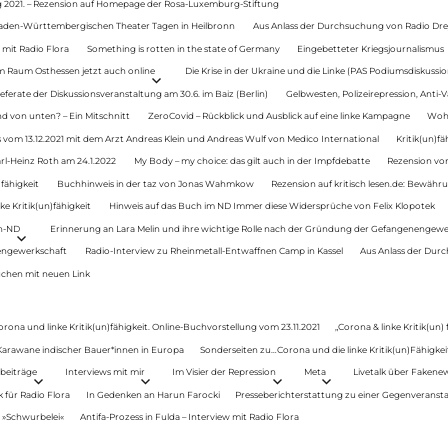
g 2021. – Rezension auf Homepage der Rosa-Luxemburg-Stiftung
Baden-Württembergischen Theater Tagen in Heilbronn
Aus Anlass der Durchsuchung von Radio Drey
 mit Radio Flora
Something is rotten in the state of Germany
Eingebetteter Kriegsjournalismus
im Raum Osthessen jetzt auch online
Die Krise in der Ukraine und die Linke (PAS Podiumsdiskussio
ferate der Diskussionsveranstaltung am 30.6. im Baiz (Berlin)
Gelbwesten, Polizeirepression, Anti-V
 von unten? – Ein Mitschnitt
ZeroCovid – Rückblick und Ausblick auf eine linke Kampagne
Woh
 vom 13.12.2021 mit dem Arzt Andreas Klein und Andreas Wulf von Medico International
Kritik(un)fä
rl-Heinz Roth am 24.1.2022
My Body – my choice: das gilt auch in der Impfdebatte
Rezension von
fähigkeit
Buchhinweis in der taz von Jonas Wahmkow
Rezension auf kritisch lesen.de: Bewähru
e Kritik(un)fähigkeit
Hinweis auf das Buch im ND Immer diese Widersprüche von Felix Klopotek
en-ND
Erinnerung an Lara Melin und ihre wichtige Rolle nach der Gründung der Gefangenengewe
nengewerkschaft
Radio-Interview zu Rheinmetall-Entwaffnen Camp in Kassel
Aus Anlass der Durc
auchen mit neuen Link
orona und linke Kritik(un)fähigkeit. Online-Buchvorstellung vom 23.11.2021
„Corona & linke Kritik(un)
: Karawane indischer Bauer*innen in Europa
Sonderseiten zu…Corona und die linke Kritik(un)Fähigkeit
beiträge
Interviews mit mir
Im Visier der Repression
Meta
Livetalk über Fakene
für Radio Flora
In Gedenken an Harun Farocki
Presseberichterstattung zu einer Gegenveransta
. »Schwurbelei«
Antifa-Prozess in Fulda – Interview mit Radio Flora