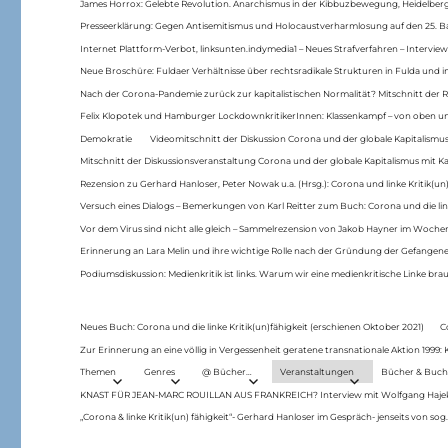
James Horrox: Gelebte Revolution. Anarchismus in der Kibbuzbewegung, Heidelber
Presseerklärung: Gegen Antisemitismus und Holocaustverharmlosung auf den 25. 
Internet Plattform-Verbot, linksunten.indymedia1 – Neues Strafverfahren – Interview
Neue Broschüre: Fuldaer Verhältnisse über rechtsradikale Strukturen in Fulda und 
Nach der Corona-Pandemie zurück zur kapitalistischen Normalität? Mitschnitt der Re
Felix Klopotek und Hamburger LockdownkritikerInnen: Klassenkampf – von oben und
Demokratie
Videomitschnitt der Diskussion Corona und der globale Kapitalismus
Mitschnitt der Diskussionsveranstaltung Corona und der globale Kapitalismus mit Ka
Rezension zu Gerhard Hanloser, Peter Nowak u.a. (Hrsg.): Corona und linke Kritik(un)
Versuch eines Dialogs – Bemerkungen von Karl Reitter zum Buch: Corona und die link
Vor dem Virus sind nicht alle gleich – Sammelrezension von Jakob Hayner im Woch
Erinnerung an Lara Melin und ihre wichtige Rolle nach der Gründung der Gefange
Podiumsdiskussion: Medienkritik ist links. Warum wir eine medienkritische Linke br
Neues Buch: Corona und die linke Kritik(un)fähigkeit (erschienen Oktober 2021)
C
Zur Erinnerung an eine völlig in Vergessenheit geratene transnationale Aktion 1999
Themen
Genres
@ Bücher…
Veranstaltungen
Bücher & Buch
KNAST FÜR JEAN-MARC ROUILLAN AUS FRANKREICH? Interview mit Wolfgang Hajek 
„Corona & linke Kritik(un) fähigkeit“- Gerhard Hanloser im Gespräch- jenseits von sog