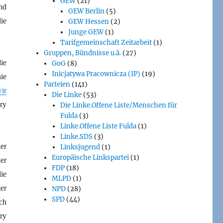
GEW
(21)
nd
GEW Berlin
(5)
ie
GEW Hessen
(2)
Junge GEW
(1)
Tarifgemeinschaft Zeitarbeit
(1)
Gruppen, Bündnisse u.ä.
(27)
ie
GoG
(8)
Inicjatywa Pracownicza (IP)
(19)
ie
Parteien
(141)
ir
Die Linke
(53)
ry
Die Linke.Offene Liste/Menschen für
Fulda
(3)
Linke.Offene Liste Fulda
(1)
Linke.SDS
(3)
er
Linksjugend
(1)
Europäische Linkspartei
(1)
er
FDP
(18)
ie
MLPD
(1)
er
NPD
(28)
SPD
(44)
ch
ry