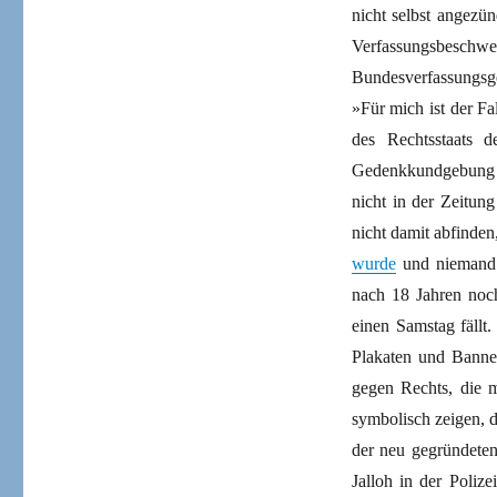
nicht selbst angezü
Verfassungsbeschw
Bundesverfassungsger
»Für mich ist der F
des Rechtsstaats 
Gedenkkundgebung 
nicht in der Zeitun
nicht damit abfinde
wurde
und niemand 
nach 18 Jahren noch
einen Samstag fällt
Plakaten und Banne
gegen Rechts, die m
symbolisch zeigen, 
der neu gegründete
Jalloh in der Polize