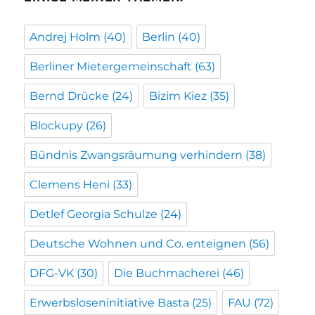
Andrej Holm
(40)
Berlin
(40)
Berliner Mietergemeinschaft
(63)
Bernd Drücke
(24)
Bizim Kiez
(35)
Blockupy
(26)
Bündnis Zwangsräumung verhindern
(38)
Clemens Heni
(33)
Detlef Georgia Schulze
(24)
Deutsche Wohnen und Co. enteignen
(56)
DFG-VK
(30)
Die Buchmacherei
(46)
Erwerbsloseninitiative Basta
(25)
FAU
(72)