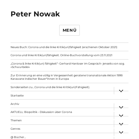
Peter Nowak
MENÜ
Neues Buch: Corona und die linke Kritik(un)fähigkeit (erschienen Oktober 2021)
Corona und linke Kritik(un)fähigkeit. Online-Buchvorstellung vom 23.11.2021
„Corona & linke Kritik(un) fähigkeit“- Gerhard Hanloser im Gespräch- jenseits von sog.
»Schwurbelei«
Zur Erinnerung an eine völlig in Vergessenheit geratene transnationale Aktion 1999:
Karawane indischer Bauer*innen in Europa
Sonderseiten zu…Corona und die linke Kritik(un)Fähigkeit).
Unterme
anzeigen
Startseite
Archiv
Unterme
anzeigen
AKTUELL: Biopolitik – Diskussion über Corona
Unterme
anzeigen
Themen
Unterme
anzeigen
Genres
Unterme
anzeigen
@ Bücher…
Unterme