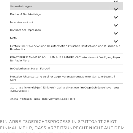
anzeigen
Veranstaltungen
Unterme
anzeigen
Bücher & Buchbeiträge
Unterme
anzeigen
Interviews mit mir
Unterme
anzeigen
Im Visier der Repression
Unterme
anzeigen
Meta
Unterme
anzeigen
Livetalk über Fakenews und Desinformation zwischen Deutschland und Russland auf
Russland.tv
KNAST FÜR JEAN-MARC ROUILLAN AUS FRANKREICH? Interview mit Wolfgang Hajek
für Radio Flora
In Gedenken an Harun Farocki
Presseberichterstattung zu einer Gegenveranstaltung zu einer Sarrazin-Lesung in
Gera
„Corona & linke Kritik(un) fähigkeit“- Gerhard Hanloser im Gespräch- jenseits von sog.
»Schwurbelei«
Antifa-Prozess in Fulda – Interview mit Radio Flora
EIN ARBEITSGERICHTSPROZESS IN STUTTGART ZEIGT
EINMAL MEHR, DASS ARBEITSUNRECHT NICHT AUF DEM