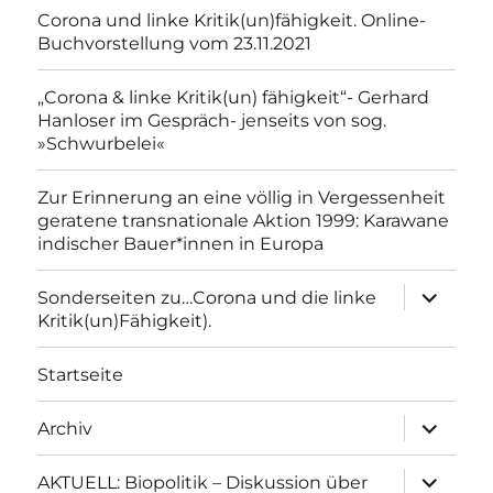
Corona und linke Kritik(un)fähigkeit. Online-
Buchvorstellung vom 23.11.2021
„Corona & linke Kritik(un) fähigkeit“- Gerhard
Hanloser im Gespräch- jenseits von sog.
»Schwurbelei«
Zur Erinnerung an eine völlig in Vergessenheit
geratene transnationale Aktion 1999: Karawane
indischer Bauer*innen in Europa
Unterme
Sonderseiten zu…Corona und die linke
anzeigen
Kritik(un)Fähigkeit).
Startseite
Unterme
Archiv
anzeigen
Unterme
AKTUELL: Biopolitik – Diskussion über