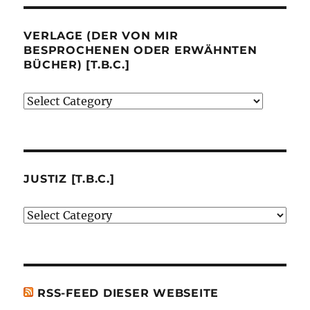
VERLAGE (DER VON MIR
BESPROCHENEN ODER ERWÄHNTEN
BÜCHER) [T.B.C.]
Verlage
(der
von
mir
besprochenen
JUSTIZ [T.B.C.]
oder
Justiz
erwähnten
[t.b.c.]
Bücher)
[t.b.c.]
RSS-FEED DIESER WEBSEITE