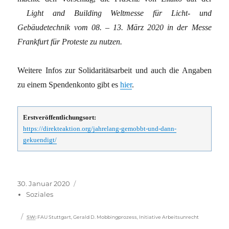
Light and Building Weltmesse für Licht- und
Gebäudetechnik vom 08. – 13. März 2020 in der Messe
Frankfurt für Proteste zu nutzen.
Weitere Infos zur Solidaritätsarbeit und auch die Angaben
zu einem Spendenkonto gibt es
hier
.
Erstveröffentlichungsort:
https://direkteaktion.org/jahrelang-gemobbt-und-dann-
gekuendigt/
Veröffentlicht
Kategorien
30. Januar 2020
am
Soziales
Schlagwörter
SW
:
FAU Stuttgart
,
Gerald D. Mobbingprozess
,
Initiative Arbeitsunrecht