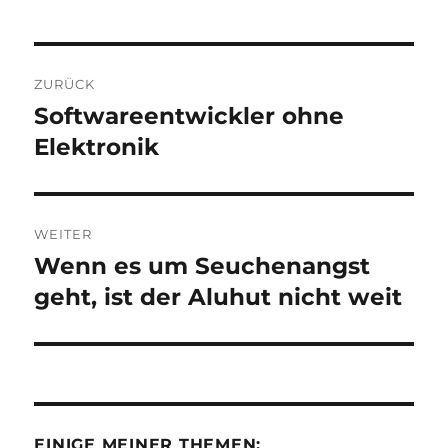
Beitragsnavigation
ZURÜCK
Softwareentwickler ohne
Vorheriger
Beitrag:
Elektronik
WEITER
Wenn es um Seuchenangst
Nächster
Beitrag:
geht, ist der Aluhut nicht weit
EINIGE MEINER THEMEN: