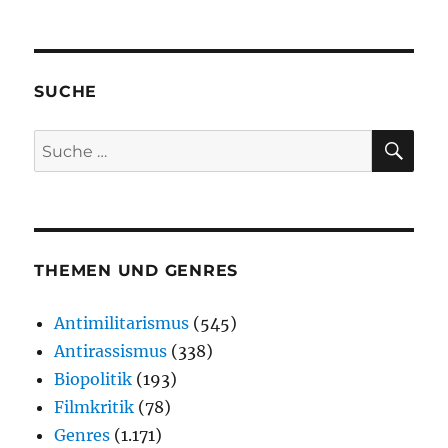
SUCHE
SU
Suche
nach:
THEMEN UND GENRES
Antimilitarismus
(545)
Antirassismus
(338)
Biopolitik
(193)
Filmkritik
(78)
Genres
(1.171)