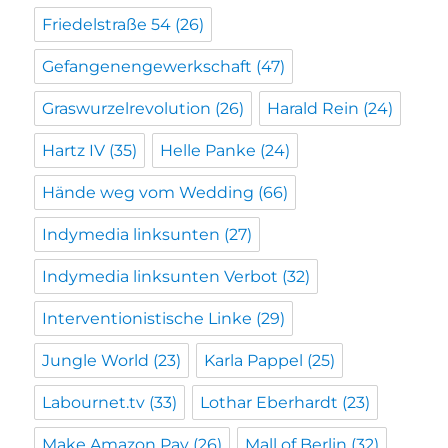
Friedelstraße 54
(26)
Gefangenengewerkschaft
(47)
Graswurzelrevolution
(26)
Harald Rein
(24)
Hartz IV
(35)
Helle Panke
(24)
Hände weg vom Wedding
(66)
Indymedia linksunten
(27)
Indymedia linksunten Verbot
(32)
Interventionistische Linke
(29)
Jungle World
(23)
Karla Pappel
(25)
Labournet.tv
(33)
Lothar Eberhardt
(23)
Make Amazon Pay
(26)
Mall of Berlin
(32)