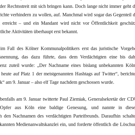
eder Rechtsstreit mit sich bringen kann. Doch lange nicht immer geht d
richte verhindern zu wollen, auf. Manchmal wird sogar das Gegenteil d
t erreicht – und ein Mandant wird nicht vor Öffentlichkeit geschütz
liche Aktivitäten überhaupt erst bekannt.
m Fall des Kölner Kommunalpolitikers erst das juristische Vorgeh
nennung, das dazu führte, dass dem Verdächtigten eine bis dah
enz zuteil wurde: „Der Nachname eines bislang unbekannten Köln
t heute auf Platz 1 der meistgenannten Hashtags auf Twitter“, berichte
k“ am 9. Januar – also elf Tage nachdem geschossen wurde.
benfalls am 9. Januar twitterte Paul Ziemiak, Generalsekretär der CD
pfer aus Köln eine baldige Genesung, und nannte in dies
den Nachnamen des verdächtigten Parteifreunds. Daraufhin schalte
ekannten Medienanwaltskanzlei ein, und forderte öffentlich die Löschu