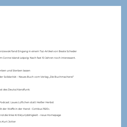
anizewski fand Eingang in einem Taz-Artikel von Beate Scheder
m Conne Island-Leipzig: Nach fast 10 Jahren noch interessant.
erben und Sterben lassen
er Solidarität – Neues Buch vom Verlag „Die Buchmacherei“
ast des Deutschlandfunk:
Podcast: Laues Lüftchen statt Heißer Herbst
Mit der Waffe in der Hand – Cottbus 1920«.
nd die linke Kritik(un)dähigkeit – neue Homepage
s Kurt Jotter