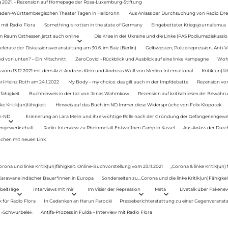
g 2021. – Rezension auf Homepage der Rosa-Luxemburg-Stiftung
Baden-Württembergischen Theater Tagen in Heilbronn
Aus Anlass der Durchsuchung von Radio Drey
 mit Radio Flora
Something is rotten in the state of Germany
Eingebetteter Kriegsjournalismus
im Raum Osthessen jetzt auch online
Die Krise in der Ukraine und die Linke (PAS Podiumsdiskussio
ferate der Diskussionsveranstaltung am 30.6. im Baiz (Berlin)
Gelbwesten, Polizeirepression, Anti-V
 von unten? – Ein Mitschnitt
ZeroCovid – Rückblick und Ausblick auf eine linke Kampagne
Woh
 vom 13.12.2021 mit dem Arzt Andreas Klein und Andreas Wulf von Medico International
Kritik(un)fä
rl-Heinz Roth am 24.1.2022
My Body – my choice: das gilt auch in der Impfdebatte
Rezension von
fähigkeit
Buchhinweis in der taz von Jonas Wahmkow
Rezension auf kritisch lesen.de: Bewähru
e Kritik(un)fähigkeit
Hinweis auf das Buch im ND Immer diese Widersprüche von Felix Klopotek
en-ND
Erinnerung an Lara Melin und ihre wichtige Rolle nach der Gründung der Gefangenengewe
nengewerkschaft
Radio-Interview zu Rheinmetall-Entwaffnen Camp in Kassel
Aus Anlass der Durc
auchen mit neuen Link
orona und linke Kritik(un)fähigkeit. Online-Buchvorstellung vom 23.11.2021
„Corona & linke Kritik(un)
: Karawane indischer Bauer*innen in Europa
Sonderseiten zu…Corona und die linke Kritik(un)Fähigkeit
beiträge
Interviews mit mir
Im Visier der Repression
Meta
Livetalk über Fakene
für Radio Flora
In Gedenken an Harun Farocki
Presseberichterstattung zu einer Gegenveransta
. »Schwurbelei«
Antifa-Prozess in Fulda – Interview mit Radio Flora