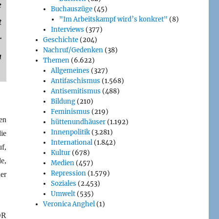
e
Buchauszüge
(45)
"Im Arbeitskampf wird’s konkret"
(8)
t
Interviews
(377)
r
Geschichte
(204)
Nachruf/Gedenken
(38)
u
Themen
(6.622)
Allgemeines
(327)
Antifaschismus
(1.568)
Antisemitismus
(488)
Bildung
(210)
Feminismus
(219)
en
hüttenundhäuser
(1.192)
Innenpolitik
(3.281)
ie
International
(1.842)
f,
Kultur
(678)
e,
Medien
(457)
Repression
(1.579)
er
Soziales
(2.453)
Umwelt
(535)
Veronica Anghel
(1)
DR