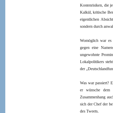
Kostenrisiken, die j
Kalkül, kritische Be
eigentlichen Absich
sondern durch anwalt
Womöglich war es i
gegen eine Namens
ungewohnte Promin
Lokalpolitikers steh
der „Deutschlandfun
Was war passiert? E
er wünsche dem O
Zusammenhang auch 
sich der Chef der b
des Tweets.