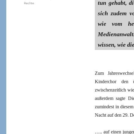
tun gehabt, d
Rechte
sich zudem vo
wie vom hei
Medienanwalt
wissen, wie di
Zum Jahreswechsel
Kinderchor den ö
zwischenzeitlich wi
außerdem sagte Di
zumindest in diesem
Nacht auf den 29. 
….. auf einen jung