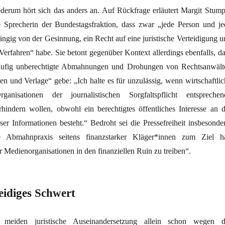
erum hört sich das anders an. Auf Rückfrage erläutert Margit Stump
e Sprecherin der Bundestagsfraktion, dass zwar „jede Person und je
ngig von der Gesinnung, ein Recht auf eine juristische Verteidigung u
s Verfahren“ habe. Sie betont gegenüber Kontext allerdings ebenfalls, d
 häufig unberechtigte Abmahnungen und Drohungen von Rechtsanwält
en und Verlage“ gebe: „Ich halte es für unzulässig, wenn wirtschaftlic
ganisationen der journalistischen Sorgfaltspflicht entsprechen
erhindern wollen, obwohl ein berechtigtes öffentliches Interesse an d
ser Informationen besteht.“ Bedroht sei die Pressefreiheit insbesonder
 Abmahnpraxis seitens finanzstarker Kläger*innen zum Ziel ha
r Medienorganisationen in den finanziellen Ruin zu treiben“.
eidiges Schwert
 meiden juristische Auseinandersetzung allein schon wegen d