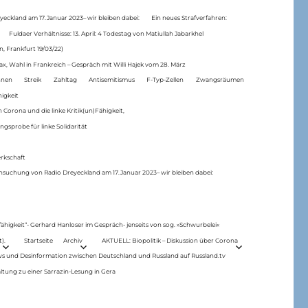
eckland am 17.Januar 2023– wir bleiben dabei:
Ein neues Strafverfahren:
Fuldaer Verhältnisse: 13. April: 4 Todestag von Matiul­lah Jabarkhel
n, Frankfurt 19/03/22)
ax, Wahl in Frankreich – Gespräch mit Willi Hajek vom 28. März
nen
Streik
Zahltag
Antisemitismus
F-Typ-Zellen
Zwangsräumen
higkeit
 Corona und die linke Kritik(un)Fähigkeit,
ngsprobe für linke Solidarität
rkschaft
hsuchung von Radio Dreyeckland am 17.Januar 2023– wir bleiben dabei:
 fähigkeit“- Gerhard Hanloser im Gespräch- jenseits von sog. »Schwurbelei«
).
Startseite
Archiv
AKTUELL: Biopolitik – Diskussion über Corona
ws und Desinformation zwischen Deutschland und Russland auf Russland.tv
ltung zu einer Sarrazin-Lesung in Gera