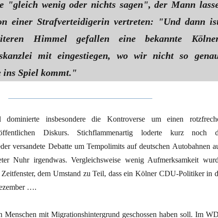
ie "gleich wenig oder nichts sagen", der Mann lass
n einer Strafverteidigerin vertreten: "Und dann is
teren Himmel gefallen eine bekannte Kölne
skanzlei mit eingestiegen, wo wir nicht so gena
e ins Spiel kommt."
 dominierte insbesondere die Kontroverse um einen rotzfrech
ffentlichen Diskurs. Stichflammenartig loderte kurz noch d
eder versandete Debatte um Tempolimits auf deutschen Autobahnen au
eter Nuhr irgendwas. Vergleichsweise wenig Aufmerksamkeit wurd
 Zeitfenster, dem Umstand zu Teil, dass ein Kölner CDU-Politiker in d
Dezember ….
en Menschen mit Migrationshintergrund geschossen haben soll. Im W