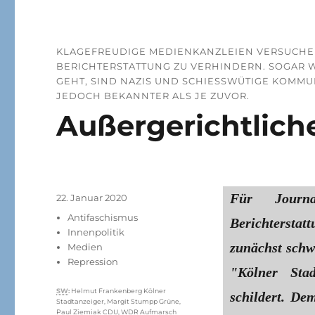
KLAGEFREUDIGE MEDIENKANZLEIEN VERSUCHEN
BERICHTERSTATTUNG ZU VERHINDERN. SOGAR W
GEHT, SIND NAZIS UND SCHIESSWÜTIGE KOMMUN
EDOCH BEKANNTER ALS JE ZUVOR.
Außergerichtlich
Für Journa
Veröffentlicht
22. Januar 2020
am
Kategorien
Antifaschismus
Berichtersta
Innenpolitik
zunächst schw
Medien
Repression
"Kölner Stad
Schlagwörter
SW
:
Helmut Frankenberg Kölner
schildert. De
Stadtanzeiger
,
Margit Stumpp Grüne
,
Paul Ziemiak CDU
,
WDR Aufmarsch