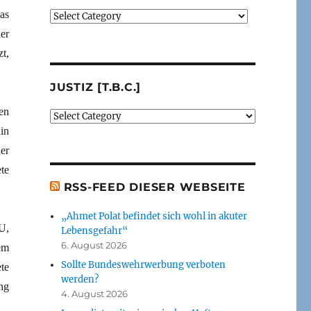
as
Verlage
(der
er
von
t,
mir
besprochenen
JUSTIZ [T.B.C.]
oder
erwähnten
en
Justiz
Bücher)
[t.b.c.]
in
[t.b.c.]
er
te
RSS-FEED DIESER WEBSEITE
„Ahmet Polat befindet sich wohl in akuter
U,
Lebensgefahr“
6. August 2026
em
Sollte Bundeswehrwerbung verboten
te
werden?
ng
4. August 2026