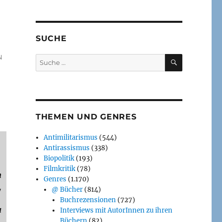
SUCHE
SUCHEN
J
Suche
nach:
THEMEN UND GENRES
Antimilitarismus
(544)
Antirassismus
(338)
Biopolitik
(193)
Filmkritik
(78)
n
Genres
(1.170)
@ Bücher
(814)
"
Buchrezensionen
(727)
u
Interviews mit AutorInnen zu ihren
Büchern
(82)