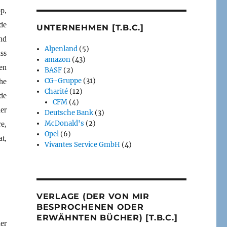
p,
de
UNTERNEHMEN [T.B.C.]
nd
Alpenland
(5)
ass
amazon
(43)
en
BASF
(2)
CG-Gruppe
(31)
he
Charité
(12)
de
CFM
(4)
er
Deutsche Bank
(3)
McDonald's
(2)
e,
Opel
(6)
t,
Vivantes Service GmbH
(4)
VERLAGE (DER VON MIR
BESPROCHENEN ODER
ERWÄHNTEN BÜCHER) [T.B.C.]
er