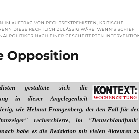
 IM AUFTRAG VON RECHTSEXTREMISTEN, KRITISCHE
ENN DIESE RECHTLICH ZULÄSSIG WÄRE. WENN'S SCHIEF
ALPOLITIKER NACH EINER GESCHEITERTEN INTERVENTION 
e Opposition
listen gestaltete sich die
ttung in dieser Angelegenheit
ierig, wie Helmut Frangenberg, der den Fall für de
tanzeiger" recherchierte, im "Deutschlandfunk
mnach habe es die Redaktion mit vielen Akteuren z