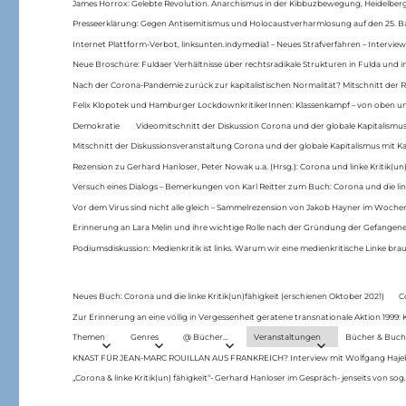
James Horrox: Gelebte Revolution. Anarchismus in der Kibbuzbewegung, Heidelber
Presseerklärung: Gegen Antisemitismus und Holocaustverharmlosung auf den 25. 
Internet Plattform-Verbot, linksunten.indymedia1 – Neues Strafverfahren – Interview
Neue Broschüre: Fuldaer Verhältnisse über rechtsradikale Strukturen in Fulda und 
Nach der Corona-Pandemie zurück zur kapitalistischen Normalität? Mitschnitt der Re
Felix Klopotek und Hamburger LockdownkritikerInnen: Klassenkampf – von oben und
Demokratie
Videomitschnitt der Diskussion Corona und der globale Kapitalismus
Mitschnitt der Diskussionsveranstaltung Corona und der globale Kapitalismus mit Ka
Rezension zu Gerhard Hanloser, Peter Nowak u.a. (Hrsg.): Corona und linke Kritik(un)
Versuch eines Dialogs – Bemerkungen von Karl Reitter zum Buch: Corona und die link
Vor dem Virus sind nicht alle gleich – Sammelrezension von Jakob Hayner im Woch
Erinnerung an Lara Melin und ihre wichtige Rolle nach der Gründung der Gefange
Podiumsdiskussion: Medienkritik ist links. Warum wir eine medienkritische Linke br
Neues Buch: Corona und die linke Kritik(un)fähigkeit (erschienen Oktober 2021)
C
Zur Erinnerung an eine völlig in Vergessenheit geratene transnationale Aktion 1999
Themen
Genres
@ Bücher…
Veranstaltungen
Bücher & Buch
KNAST FÜR JEAN-MARC ROUILLAN AUS FRANKREICH? Interview mit Wolfgang Hajek 
„Corona & linke Kritik(un) fähigkeit“- Gerhard Hanloser im Gespräch- jenseits von sog