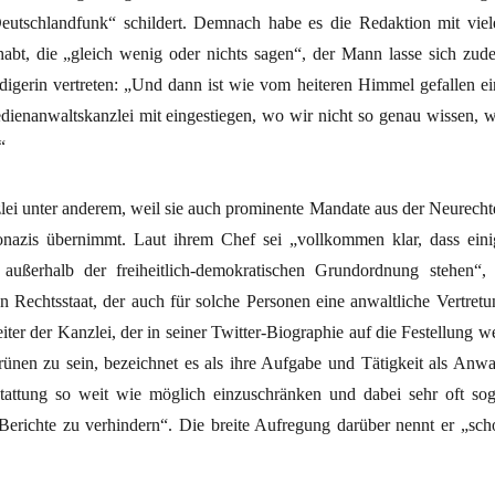
Deutschlandfunk“ schildert. Demnach habe es die Redaktion mit viel
abt, die „gleich wenig oder nichts sagen“, der Mann lasse sich zud
idigerin vertreten: „Und dann ist wie vom heiteren Himmel gefallen ei
ienanwaltskanzlei mit eingestiegen, wo wir nicht so genau wissen, w
“
zlei unter anderem, weil sie auch prominente Mandate aus der Neurecht
azis übernimmt. Laut ihrem Chef sei „vollkommen klar, dass eini
 außerhalb der freiheitlich-demokratischen Grundordnung stehen“, 
n Rechtsstaat, der auch für solche Personen eine anwaltliche Vertretu
iter der Kanzlei, der in seiner Twitter-Biographie auf die Festellung w
rünen zu sein, bezeichnet es als ihre Aufgabe und Tätigkeit als Anwal
stattung so weit wie möglich einzuschränken und dabei sehr oft sog
e Berichte zu verhindern“. Die breite Aufregung darüber nennt er „sch