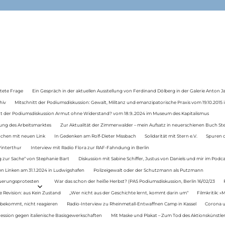
tete Frage
Ein Gespräch in der aktuellen Ausstellung von Ferdinand Dölberg in der Galerie Anton J
hiv
Mitschnitt der Podiumsdiskussion: Gewalt, Militanz und emanzipatorische Praxis vom 19.10.2015 i
tt der Podiumsdiskussion Armut ohne Widerstand? vom 18.9..2024 im Museum des Kapitalismus
ung des Arbeitsmarktes
Zur Aktualität der Zimmerwalder – mein Aufsatz in neuerschienen Buch St
auchen mit neuen Link
In Gedenken am Rolf-Dieter Missbach
Solidarität mit Stern e.V.
Spuren d
Winterthur
Interview mit Radio Flora zur RAF-Fahndung in Berlin
 zur Sache“ von Stephanie Bart
Diskussion mit Sabine Schiffer, Justus von Daniels und mir im Podc
n Linken am 31.1.2024 in Ludwigshafen
Polizeigewalt oder der Schutzmann als Putzmann
Teuerungsprotesten
War das schon der heiße Herbst? (PAS Podiumsdiskussion, Berlin 16/02/23
e Revision: aus Kein Zustand
„Wer nicht aus der Geschichte lernt, kommt darin um“
Filmkritik: »
 bekommt, nicht reagieren
Radio-Interview zu Rheinmetall-Entwaffnen Camp in Kassel
Corona u
ression gegen italienische Basisgewerkschaften
Mit Maske und Plakat – Zum Tod des Aktionskünstler