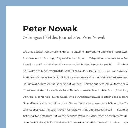
Peter Nowak
Zeitungsartikel des Journalisten Peter Nowak
Die Linie Elsässer-Wertmüller in der antideutschen Bewegung und eine unbeantwor
Aus dem Archiv: Buchtipp: Gegenbilder zur Expo
Telepolis und das verlorene Arc
Appell zur antifaschistischen Zusammenarbeit bei der Bundestagswahl
Mitschni
LOHNARBEIT IN DEUTSCHLAND IM JAHR 2024 – Eine Diskussionsrunde zur Entwickl
Podiumsdiskussion: Medienkritik ist links. Warum wir eine medienkritische Linke br
Das ist Wohnraum, der muss bewohnt werden – Beitrag aus dem Radio Stadtfilter 
Interview mit dem Journalisten Peter Nowak zu einem Film zu dem Buch „Erzählung
Vortrag Peter Nowak – Kurze Geschichte der Antisemitismusdebatte in der deutsche
Neues Buch erschienen: KlassenLos – Sozialer Widerstand von Hartz IV bis zu den 
Onlinedebatte zur Perspektive von Klimaaktivistmus und Beschäftigten
National
Achtung: Mein Mailaccount wurde gehackt. Wenn ihr Mails unter p.nowak@gmx.de
Wenn Arbeitskämpfe für kriminell erklärt werden: 2 Radiointerviews mit mir zur Rep