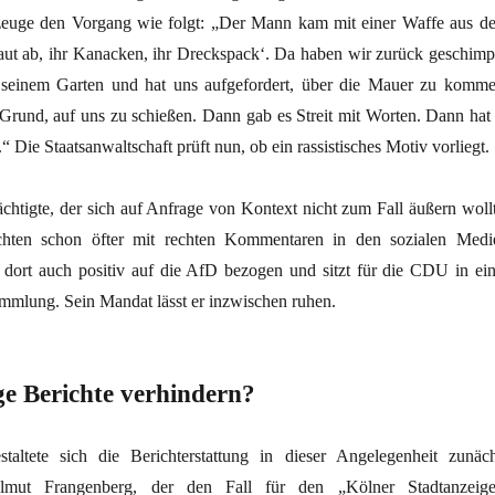
nzeuge den Vorgang wie folgt: „Der Mann kam mit einer Waffe aus d
aut ab, ihr Kanacken, ihr Dreckspack‘. Da haben wir zurück geschimpf
seinem Garten und hat uns aufgefordert, über die Mauer zu komme
 Grund, auf uns zu schießen. Dann gab es Streit mit Worten. Dann hat 
“ Die Staatsanwaltschaft prüft nun, ob ein rassistisches Motiv vorliegt.
chtigte, der sich auf Anfrage von Kontext nicht zum Fall äußern wollt
ichten schon öfter mit rechten Kommentaren in den sozialen Medi
ch dort auch positiv auf die AfD bezogen und sitzt für die CDU in ein
mmlung. Sein Mandat lässt er inzwischen ruhen.
ge Berichte verhindern?
staltete sich die Berichterstattung in dieser Angelegenheit zunäch
lmut Frangenberg, der den Fall für den „Kölner Stadtanzeige