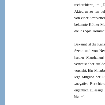
recherchierte, im „
Akteuren zu tun geh
von einer Strafverte
bekannte Kölner Med
die ins Spiel kommt.
Bekannt ist die Kan
Szene und von Neon
[seiner Mandanten]
verweist aber auf de
vorsieht. Ein Mitarbe
legt, Mitglied der G
„negative Berichter
eigentlich zulässig
bizarr“.