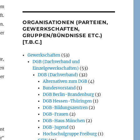
em
t.
ORGANISATIONEN (PARTEIEN,
n.
GEWERKSCHAFTEN,
er
GRUPPEN/BÜNDNISSE ETC.)
[T.B.C.]
Gewerkschaften
(53)
e,
DGB (Dachverband und
en
Einzelgewerkschaften)
(53)
DGB (Dachverband)
(32)
er
Alternativen zum DGB
(4)
Bundesvorstand
(1)
DGB Berlin-Brandenburg
(3)
DGB Hessen-Thüringen
(1)
DGB-Bildungszentren
(2)
DGB-Frauen
(2)
DGB-Haus München
(2)
DGB-Jugend
(1)
st
Hochschulgruppe Freiburg
(1)
r“