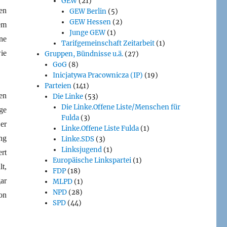
GEW
(21)
en
GEW Berlin
(5)
GEW Hessen
(2)
em
Junge GEW
(1)
ne
Tarifgemeinschaft Zeitarbeit
(1)
ie
Gruppen, Bündnisse u.ä.
(27)
GoG
(8)
Inicjatywa Pracownicza (IP)
(19)
Parteien
(141)
en
Die Linke
(53)
Die Linke.Offene Liste/Menschen für
ge
Fulda
(3)
er
Linke.Offene Liste Fulda
(1)
ng
Linke.SDS
(3)
Linksjugend
(1)
ert
Europäische Linkspartei
(1)
t,
FDP
(18)
ar
MLPD
(1)
NPD
(28)
on
SPD
(44)