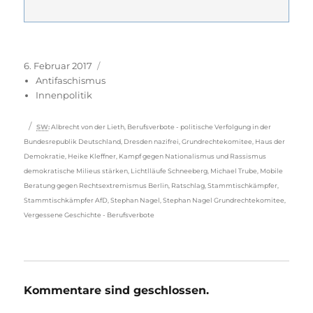
Veröffentlicht
Kategorien
6. Februar 2017
am
Antifaschismus
Innenpolitik
Schlagwörter
SW
:
Albrecht von der Lieth
,
Berufsverbote - politische Verfolgung in der
Bundesrepublik Deutschland
,
Dresden nazifrei
,
Grundrechtekomitee
,
Haus der
Demokratie
,
Heike Kleffner
,
Kampf gegen Nationalismus und Rassismus
demokratische Milieus stärken
,
Lichtlläufe Schneeberg
,
Michael Trube
,
Mobile
Beratung gegen Rechtsextremismus Berlin
,
Ratschlag
,
Stammtischkämpfer
,
Stammtischkämpfer AfD
,
Stephan Nagel
,
Stephan Nagel Grundrechtekomitee
,
Vergessene Geschichte - Berufsverbote
Kommentare sind geschlossen.