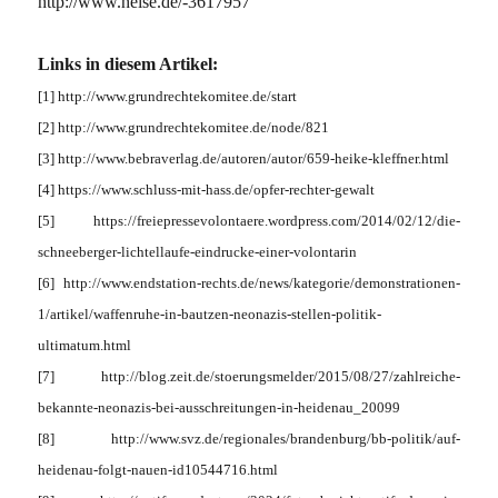
http://www.heise.de/-3617957
Links in diesem Artikel:
[1] http://www.grundrechtekomitee.de/start
[2] http://www.grundrechtekomitee.de/node/821
[3] http://www.bebraverlag.de/autoren/autor/659-heike-kleffner.html
[4] https://www.schluss-mit-hass.de/opfer-rechter-gewalt
[5] https://freiepressevolontaere.wordpress.com/2014/02/12/die-
schneeberger-lichtellaufe-eindrucke-einer-volontarin
[6] http://www.endstation-rechts.de/news/kategorie/demonstrationen-
1/artikel/waffenruhe-in-bautzen-neonazis-stellen-politik-
ultimatum.html
[7] http://blog.zeit.de/stoerungsmelder/2015/08/27/zahlreiche-
bekannte-neonazis-bei-ausschreitungen-in-heidenau_20099
[8] http://www.svz.de/regionales/brandenburg/bb-politik/auf-
heidenau-folgt-nauen-id10544716.html