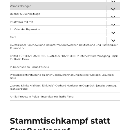
anzeigen
Veranstaltungen
Unterme
anzeigen
Bücher & Buchbeiträge
Unterme
anzeigen
Interviews mit mir
Unterme
anzeigen
Im Visier der Repression
Unterme
anzeigen
Meta
Unterme
anzeigen
Livetalk über Fakenews und Desinformation zwischen Deutschland und Russland auf
Russland.tv
KNAST FÜR JEAN-MARC ROUILLAN AUS FRANKREICH? Interview mit Wolfgang Hajek
für Radio Flora
In Gedenken an Harun Farocki
Presseberichterstattung zu einer Gegenveranstaltung zu einer Sarrazin-Lesung in
Gera
„Corona & linke Kritik(un) fähigkeit“- Gerhard Hanloser im Gespräch- jenseits von sog.
»Schwurbelei«
Antifa-Prozess in Fulda – Interview mit Radio Flora
Stammtischkampf statt