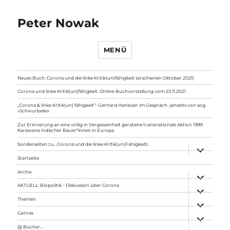
Peter Nowak
MENÜ
Neues Buch: Corona und die linke Kritik(un)fähigkeit (erschienen Oktober 2021)
Corona und linke Kritik(un)fähigkeit. Online-Buchvorstellung vom 23.11.2021
„Corona & linke Kritik(un) fähigkeit“- Gerhard Hanloser im Gespräch- jenseits von sog.
»Schwurbelei«
Zur Erinnerung an eine völlig in Vergessenheit geratene transnationale Aktion 1999:
Karawane indischer Bauer*innen in Europa
Sonderseiten zu…Corona und die linke Kritik(un)Fähigkeit).
Unterme
anzeigen
Startseite
Archiv
Unterme
anzeigen
AKTUELL: Biopolitik – Diskussion über Corona
Unterme
anzeigen
Themen
Unterme
anzeigen
Genres
Unterme
anzeigen
@ Bücher…
Unterme