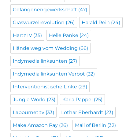
Gefangenengewerkschaft
(47)
Graswurzelrevolution
(26)
Harald Rein
(24)
Hartz IV
(35)
Helle Panke
(24)
Hände weg vom Wedding
(66)
Indymedia linksunten
(27)
Indymedia linksunten Verbot
(32)
Interventionistische Linke
(29)
Jungle World
(23)
Karla Pappel
(25)
Labournet.tv
(33)
Lothar Eberhardt
(23)
Make Amazon Pay
(26)
Mall of Berlin
(32)