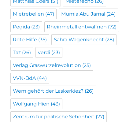
Matthias Coers
(51)
Mieterecho
(26)
Mietrebellen
(47)
Mumia Abu Jamal
(24)
Pegida
(23)
Rheinmetall entwaffnen
(72)
Rote Hilfe
(35)
Sahra Wagenknecht
(28)
Taz
(26)
verdi
(23)
Verlag Graswurzelrevolution
(25)
VVN-BdA
(44)
Wem gehört der Laskerkiez?
(26)
Wolfgang Hien
(43)
Zentrum für politische Schönheit
(27)