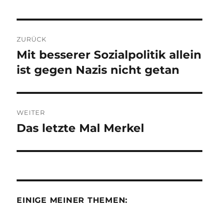
Beitragsnavigation
ZURÜCK
Mit besserer Sozialpolitik allein
Vorheriger
Beitrag:
ist gegen Nazis nicht getan
WEITER
Das letzte Mal Merkel
Nächster
Beitrag:
EINIGE MEINER THEMEN: