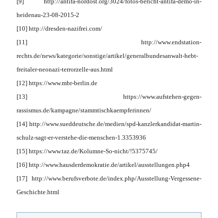
[9] http://antifa-nordost.org/3024/fotos-bericht-antifa-demo-in-
heidenau-23-08-2015-2
[10] http://dresden-nazifrei.com/
[11] http://www.endstation-
rechts.de/news/kategorie/sonstige/artikel/generalbundesanwalt-hebt-
freitaler-neonazi-terrorzelle-aus.html
[12] https://www.mbr-berlin.de
[13] https://www.aufstehen-gegen-
rassismus.de/kampagne/stammtischkaempferinnen/
[14] http://www.sueddeutsche.de/medien/spd-kanzlerkandidat-martin-
schulz-sagt-er-verstehe-die-menschen-1.3353936
[15] https://www.taz.de/Kolumne-So-nicht/!5375745/
[16] http://www.hausderdemokratie.de/artikel/ausstellungen.php4
[17] http://www.berufsverbote.de/index.php/Ausstellung-Vergessene-
Geschichte.html