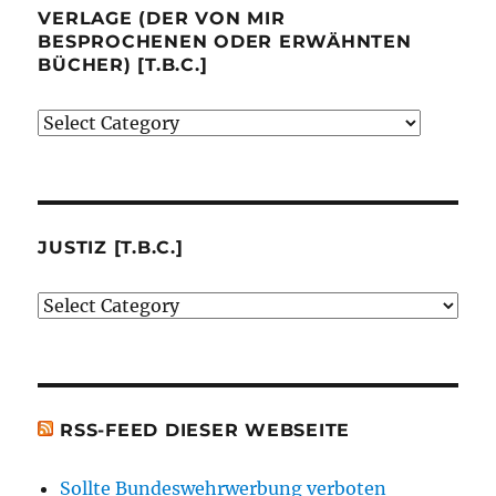
VERLAGE (DER VON MIR
BESPROCHENEN ODER ERWÄHNTEN
BÜCHER) [T.B.C.]
Verlage
(der
von
mir
besprochenen
JUSTIZ [T.B.C.]
oder
Justiz
erwähnten
[t.b.c.]
Bücher)
[t.b.c.]
RSS-FEED DIESER WEBSEITE
Sollte Bundeswehrwerbung verboten