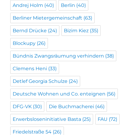
Andrej Holm
(40)
Berlin
(40)
Berliner Mietergemeinschaft
(63)
Bernd Drücke
(24)
Bizim Kiez
(35)
Blockupy
(26)
Bündnis Zwangsräumung verhindern
(38)
Clemens Heni
(33)
Detlef Georgia Schulze
(24)
Deutsche Wohnen und Co. enteignen
(56)
DFG-VK
(30)
Die Buchmacherei
(46)
Erwerbsloseninitiative Basta
(25)
FAU
(72)
Friedelstraße 54
(26)