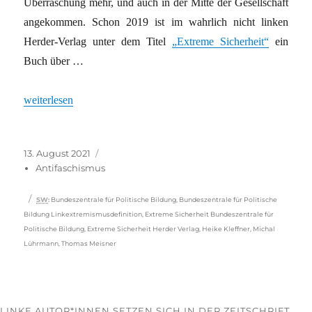
Überraschung mehr, und auch in der Mitte der Gesellschaft
angekommen. Schon 2019 ist im wahrlich nicht linken
Herder-Verlag unter dem Titel
„Extreme Sicherheit“
ein
Buch über …
„Wie Seehofers Ministerium in die politische Bildung eingreift“
weiterlesen
Veröffentlicht
Kategorien
13. August 2021
am
Antifaschismus
Schlagwörter
SW
:
Bundeszentrale für Politische Bildung
,
Bundeszentrale für Politische
Bildung Linkextremismusdefinition
,
Extreme Sicherheit Bundeszentrale für
Politische Bildung
,
Extreme Sicherheit Herder Verlag
,
Heike Kleffner
,
Michal
Lührmann
,
Thomas Meisner
LINKE AUTOR*INNEN SETZEN SICH IN DER ZEITSCHRIFT