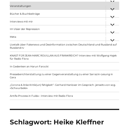
anzeigen
Veranstaltungen
Unterme
anzeigen
Bücher & Buchbeiträge
Unterme
anzeigen
Interviews mit mir
Unterme
anzeigen
Im Visier der Repression
Unterme
anzeigen
Meta
Unterme
anzeigen
Livetalk über Fakenews und Desinformation zwischen Deutschland und Russland auf
Russland.tv
KNAST FÜR JEAN-MARC ROUILLAN AUS FRANKREICH? Interview mit Wolfgang Hajek
für Radio Flora
In Gedenken an Harun Farocki
Presseberichterstattung zu einer Gegenveranstaltung zu einer Sarrazin-Lesung in
Gera
„Corona & linke Kritik(un) fähigkeit“- Gerhard Hanloser im Gespräch- jenseits von sog.
»Schwurbelei«
Antifa-Prozess in Fulda – Interview mit Radio Flora
Schlagwort:
Heike Kleffner