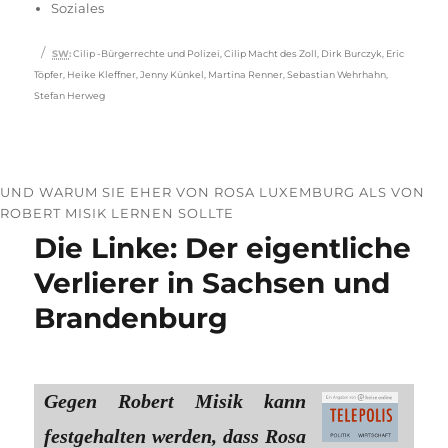
Soziales
Schlagwörter
SW
:
Cilip -Bürgerrechte und Polizei
,
Cilip Macht des Zoll
,
Dirk Burczyk
,
Eric
Töpfer
,
Heike Kleffner
,
Jenny Künkel
,
Martina Renner
,
Sebastian Wehrhahn
,
Stefan Herweg
UND WARUM SIE EHER VON ROSA LUXEMBURG ALS VON
ROBERT MISIK LERNEN SOLLTE
Die Linke: Der eigentliche
Verlierer in Sachsen und
Brandenburg
Gegen Robert Misik kann
festgehalten werden, dass Rosa