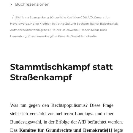
Buchrezensionen
Schlagwörter
SW
:
Anna Spangenberg
,
bürgerliche Koalition CDU AfD
,
Generation
Hoyerswerda
,
Heike Kleffner
,
Initiative Zukunft Sachsen
,
Rainer Balcerowiak
Aufstehen und wohin geht’s?
,
Rainer Balcoweriak
,
Robert Misik
,
Rosa
Luxemburg
,
Rosa Luxemburg Die Krise der Sozialdemokratie
Stammtischkampf statt
Straßenkampf
Was tun gegen den Rechtspopulismus? Diese Frage
stellt sich verstärkt vor mehreren Landtags- und einer
Bundestagswahl, in der Erfolge der AfD befürchtet werden.
Das
Komitee für Grundrechte und Demokratie[1]
legte