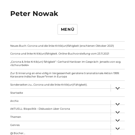
Peter Nowak
MENÜ
Neues Buch: Corona und die linke Kritik(un)fähigkeit (erschienen Oktober 2021)
Corona und linke Kritik(un)fähigkeit. Online-Buchvorstellung vom 23.11.2021
„Corona & linke Kritik(un) fähigkeit“- Gerhard Hanloser im Gespräch- jenseits von sog.
»Schwurbelei«
Zur Erinnerung an eine völlig in Vergessenheit geratene transnationale Aktion 1999:
Karawane indischer Bauer*innen in Europa
Sonderseiten zu…Corona und die linke Kritik(un)Fähigkeit).
Unterme
anzeigen
Startseite
Archiv
Unterme
anzeigen
AKTUELL: Biopolitik – Diskussion über Corona
Unterme
anzeigen
Themen
Unterme
anzeigen
Genres
Unterme
anzeigen
@ Bücher…
Unterme