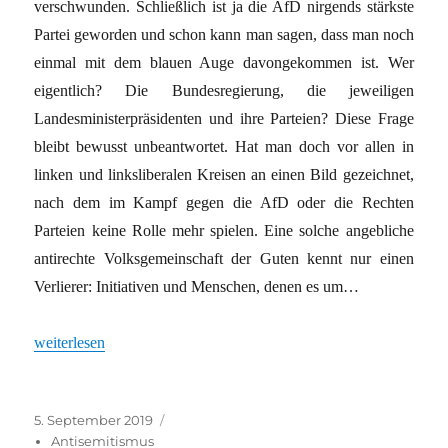
verschwunden. Schließlich ist ja die AfD nirgends stärkste
Partei geworden und schon kann man sagen, dass man noch
einmal mit dem blauen Auge davongekommen ist. Wer
eigentlich? Die Bundesregierung, die jeweiligen
Landesministerpräsidenten und ihre Parteien? Diese Frage
bleibt bewusst unbeantwortet. Hat man doch vor allen in
linken und linksliberalen Kreisen an einen Bild gezeichnet,
nach dem im Kampf gegen die AfD oder die Rechten
Parteien keine Rolle mehr spielen. Eine solche angebliche
antirechte Volksgemeinschaft der Guten kennt nur einen
Verlierer: Initiativen und Menschen, denen es um…
„Die Linke: Der eigentliche Verlierer in Sachsen und Brandenbur
weiterlesen
Veröffentlicht
Kategorien
5. September 2019
am
Antisemitismus