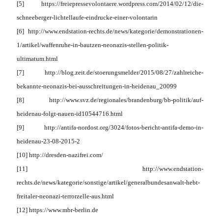
[5] https://freiepressevolontaere.wordpress.com/2014/02/12/die-
schneeberger-lichtellaufe-eindrucke-einer-volontarin
[6] http://www.endstation-rechts.de/news/kategorie/demonstrationen-
1/artikel/waffenruhe-in-bautzen-neonazis-stellen-politik-
ultimatum.html
[7] http://blog.zeit.de/stoerungsmelder/2015/08/27/zahlreiche-
bekannte-neonazis-bei-ausschreitungen-in-heidenau_20099
[8] http://www.svz.de/regionales/brandenburg/bb-politik/auf-
heidenau-folgt-nauen-id10544716.html
[9] http://antifa-nordost.org/3024/fotos-bericht-antifa-demo-in-
heidenau-23-08-2015-2
[10] http://dresden-nazifrei.com/
[11] http://www.endstation-
rechts.de/news/kategorie/sonstige/artikel/generalbundesanwalt-hebt-
freitaler-neonazi-terrorzelle-aus.html
[12] https://www.mbr-berlin.de