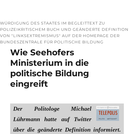
WÜRDIGUNG DES STAATES IM BEGLEITTEXT ZU
POLIZEIKRITISCHEM BUCH UND GEÄNDERTE DEFINITION
VON "LINKSEXTREMISMUS" AUF DER HOMEPAGE DER
BUNDESZENTRALE FÜR POLITISCHE BILDUNG
Wie Seehofers
Ministerium in die
politische Bildung
eingreift
Der Politologe Michael
Lührmann hatte auf Twitter
über die geänderte Definition informiert.