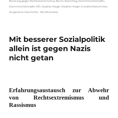
Beratung gegen Rechtsextremismus Berlin
,
Ratschlag
,
Stammtischkämpfer
,
Stammtischkämpfer AfD
,
Stephan Nagel
,
Stephan Nagel Grundrechtekomitee
,
Vergessene Geschichte - Berufsverbote
Mit besserer Sozialpolitik
allein ist gegen Nazis
nicht getan
Erfahrungsaustausch zur Abwehr
von Rechtsextremismus und
Rassismus