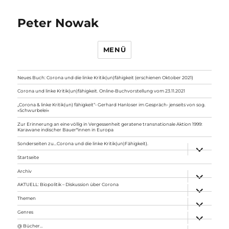
Peter Nowak
MENÜ
Neues Buch: Corona und die linke Kritik(un)fähigkeit (erschienen Oktober 2021)
Corona und linke Kritik(un)fähigkeit. Online-Buchvorstellung vom 23.11.2021
„Corona & linke Kritik(un) fähigkeit“- Gerhard Hanloser im Gespräch- jenseits von sog.
»Schwurbelei«
Zur Erinnerung an eine völlig in Vergessenheit geratene transnationale Aktion 1999:
Karawane indischer Bauer*innen in Europa
Sonderseiten zu…Corona und die linke Kritik(un)Fähigkeit).
Unterme
anzeigen
Startseite
Archiv
Unterme
anzeigen
AKTUELL: Biopolitik – Diskussion über Corona
Unterme
anzeigen
Themen
Unterme
anzeigen
Genres
Unterme
anzeigen
@ Bücher…
Unterme