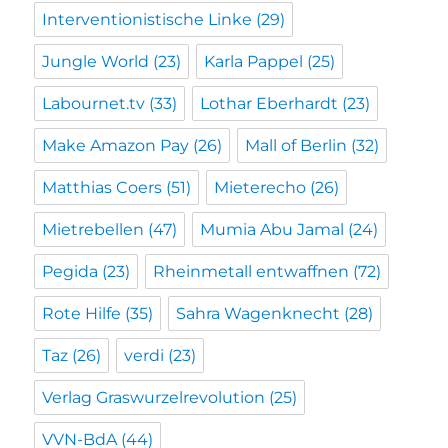
Interventionistische Linke
(29)
Jungle World
(23)
Karla Pappel
(25)
Labournet.tv
(33)
Lothar Eberhardt
(23)
Make Amazon Pay
(26)
Mall of Berlin
(32)
Matthias Coers
(51)
Mieterecho
(26)
Mietrebellen
(47)
Mumia Abu Jamal
(24)
Pegida
(23)
Rheinmetall entwaffnen
(72)
Rote Hilfe
(35)
Sahra Wagenknecht
(28)
Taz
(26)
verdi
(23)
Verlag Graswurzelrevolution
(25)
VVN-BdA
(44)