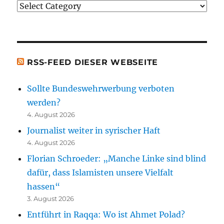
Justiz
erwähnten
[t.b.c.]
Bücher)
[t.b.c.]
RSS-FEED DIESER WEBSEITE
Sollte Bundeswehrwerbung verboten
werden?
4. August 2026
Journalist weiter in syrischer Haft
4. August 2026
Florian Schroeder: „Manche Linke sind blind
dafür, dass Islamisten unsere Vielfalt
hassen“
3. August 2026
Entführt in Raqqa: Wo ist Ahmet Polad?