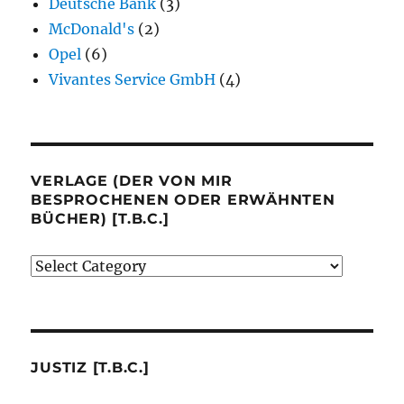
Deutsche Bank
(3)
McDonald's
(2)
Opel
(6)
Vivantes Service GmbH
(4)
VERLAGE (DER VON MIR
BESPROCHENEN ODER ERWÄHNTEN
BÜCHER) [T.B.C.]
Verlage
(der
von
mir
besprochenen
JUSTIZ [T.B.C.]
oder