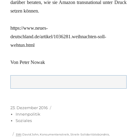
darüber beraten, wie sie Amazon transnational unter Druck
setzen können.
https://www.neues-
deutschland.de/artikel/1036281.weihnachten-soll-
wehtun.html
Von Peter Nowak
Veröffentlicht
Kategorien
23. Dezember 2016
am
Innenpolitik
Soziales
Schlagwörter
SW
:
David John
,
Konsumentenstreik
,
Streik-Solidaritätsbündnis
,