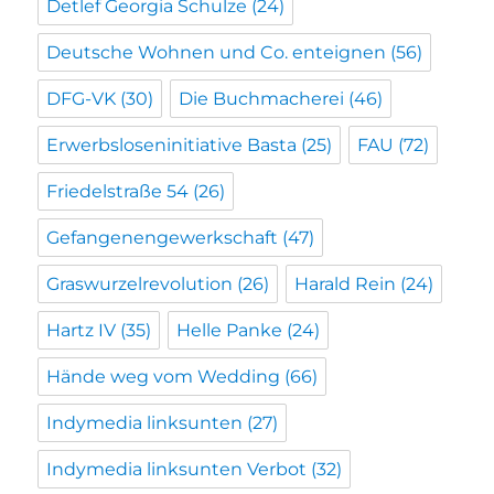
Detlef Georgia Schulze
(24)
Deutsche Wohnen und Co. enteignen
(56)
DFG-VK
(30)
Die Buchmacherei
(46)
Erwerbsloseninitiative Basta
(25)
FAU
(72)
Friedelstraße 54
(26)
Gefangenengewerkschaft
(47)
Graswurzelrevolution
(26)
Harald Rein
(24)
Hartz IV
(35)
Helle Panke
(24)
Hände weg vom Wedding
(66)
Indymedia linksunten
(27)
Indymedia linksunten Verbot
(32)