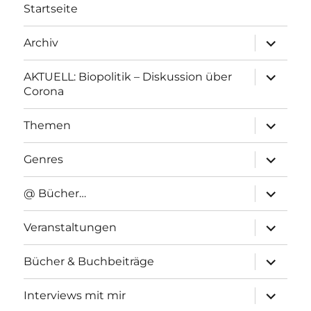
Startseite
Unterme
Archiv
anzeigen
Unterme
AKTUELL: Biopolitik – Diskussion über
anzeigen
Corona
Unterme
Themen
anzeigen
Unterme
Genres
anzeigen
Unterme
@ Bücher…
anzeigen
Unterme
Veranstaltungen
anzeigen
Unterme
Bücher & Buchbeiträge
anzeigen
Unterme
Interviews mit mir
anzeigen