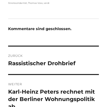
Streiksolidarität
,
Thomas Voss
,
verdi
Kommentare sind geschlossen.
Beitragsnavigation
ZURÜCK
Rassistischer Drohbrief
Vorheriger
Beitrag:
WEITER
Karl-Heinz Peters rechnet mit
Nächster
Beitrag:
der Berliner Wohnungspolitik
ab