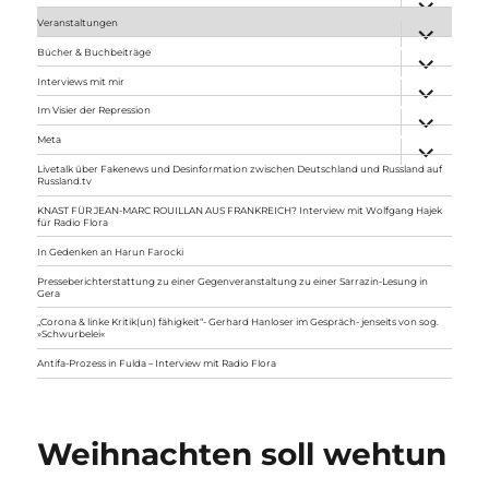
anzeigen
Veranstaltungen
Unterme
anzeigen
Bücher & Buchbeiträge
Unterme
anzeigen
Interviews mit mir
Unterme
anzeigen
Im Visier der Repression
Unterme
anzeigen
Meta
Unterme
anzeigen
Livetalk über Fakenews und Desinformation zwischen Deutschland und Russland auf
Russland.tv
KNAST FÜR JEAN-MARC ROUILLAN AUS FRANKREICH? Interview mit Wolfgang Hajek
für Radio Flora
In Gedenken an Harun Farocki
Presseberichterstattung zu einer Gegenveranstaltung zu einer Sarrazin-Lesung in
Gera
„Corona & linke Kritik(un) fähigkeit“- Gerhard Hanloser im Gespräch- jenseits von sog.
»Schwurbelei«
Antifa-Prozess in Fulda – Interview mit Radio Flora
Weihnachten soll wehtun