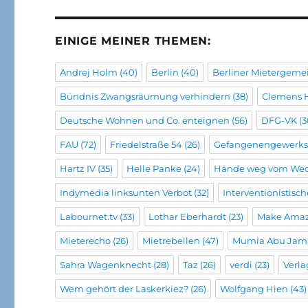
EINIGE MEINER THEMEN:
Andrej Holm
(40)
Berlin
(40)
Berliner Mietergeme
Bündnis Zwangsräumung verhindern
(38)
Clemens 
Deutsche Wohnen und Co. enteignen
(56)
DFG-VK
(3
FAU
(72)
Friedelstraße 54
(26)
Gefangenengewerks
Hartz IV
(35)
Helle Panke
(24)
Hände weg vom We
Indymedia linksunten Verbot
(32)
Interventionistisc
Labournet.tv
(33)
Lothar Eberhardt
(23)
Make Amaz
Mieterecho
(26)
Mietrebellen
(47)
Mumia Abu Jam
Sahra Wagenknecht
(28)
Taz
(26)
verdi
(23)
Verla
Wem gehört der Laskerkiez?
(26)
Wolfgang Hien
(43)