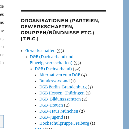
de
es
ORGANISATIONEN (PARTEIEN,
ns
GEWERKSCHAFTEN,
he
GRUPPEN/BÜNDNISSE ETC.)
n,
[T.B.C.]
en
Gewerkschaften
(53)
er
DGB (Dachverband und
in
Einzelgewerkschaften)
(53)
DGB (Dachverband)
(32)
Alternativen zum DGB
(4)
Bundesvorstand
(1)
DGB Berlin-Brandenburg
(3)
DGB Hessen-Thüringen
(1)
DGB-Bildungszentren
(2)
DGB-Frauen
(2)
DGB-Haus München
(2)
DGB-Jugend
(1)
Hochschulgruppe Freiburg
(1)