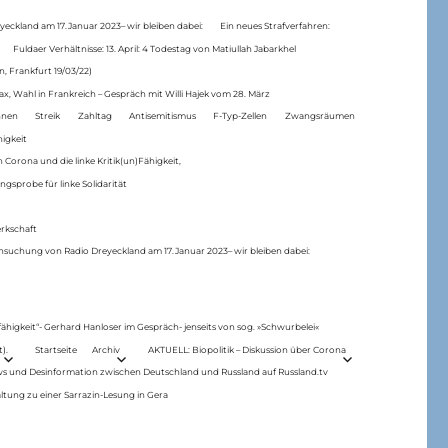
eckland am 17.Januar 2023– wir bleiben dabei:
Ein neues Strafverfahren:
Fuldaer Verhältnisse: 13. April: 4 Todestag von Matiul­lah Jabarkhel
n, Frankfurt 19/03/22)
ax, Wahl in Frankreich – Gespräch mit Willi Hajek vom 28. März
nen
Streik
Zahltag
Antisemitismus
F-Typ-Zellen
Zwangsräumen
higkeit
 Corona und die linke Kritik(un)Fähigkeit,
ngsprobe für linke Solidarität
rkschaft
hsuchung von Radio Dreyeckland am 17.Januar 2023– wir bleiben dabei:
 fähigkeit“- Gerhard Hanloser im Gespräch- jenseits von sog. »Schwurbelei«
).
Startseite
Archiv
AKTUELL: Biopolitik – Diskussion über Corona
ws und Desinformation zwischen Deutschland und Russland auf Russland.tv
ltung zu einer Sarrazin-Lesung in Gera