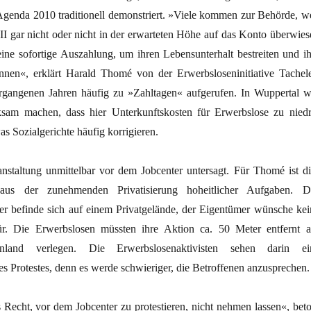
genda 2010 traditionell demonstriert. »Viele kommen zur Behörde, we
 II gar nicht oder nicht in der erwarteten Höhe auf das Konto überwies
eine sofortige Auszahlung, um ihren Lebensunterhalt bestreiten und ih
nen«, erklärt Harald Thomé von der Erwerbsloseninitiative Tachele
rgangenen Jahren häufig zu »Zahltagen« aufgerufen. In Wuppertal wi
sam machen, dass hier Unterkunftskosten für Erwerbslose zu niedr
 Sozialgerichte häufig korrigieren.
staltung unmittelbar vor dem Jobcenter untersagt. Für Thomé ist di
us der zunehmenden Privatisierung hoheitlicher Aufgaben. D
er befinde sich auf einem Privatgelände, der Eigentümer wünsche kei
ür. Die Erwerbslosen müssten ihre Aktion ca. 50 Meter entfernt a
ßenland verlegen. Die Erwerbslosenaktivisten sehen darin ei
es Protestes, denn es werde schwieriger, die Betroffenen anzusprechen.
 Recht, vor dem Jobcenter zu protestieren, nicht nehmen lassen«, beto