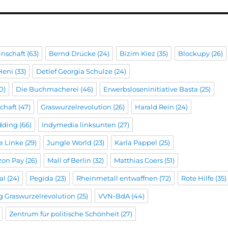
inschaft
(63)
Bernd Drücke
(24)
Bizim Kiez
(35)
Blockupy
(26)
Heni
(33)
Detlef Georgia Schulze
(24)
0)
Die Buchmacherei
(46)
Erwerbsloseninitiative Basta
(25)
chaft
(47)
Graswurzelrevolution
(26)
Harald Rein
(24)
dding
(66)
Indymedia linksunten
(27)
he Linke
(29)
Jungle World
(23)
Karla Pappel
(25)
on Pay
(26)
Mall of Berlin
(32)
Matthias Coers
(51)
al
(24)
Pegida
(23)
Rheinmetall entwaffnen
(72)
Rote Hilfe
(35)
g Graswurzelrevolution
(25)
VVN-BdA
(44)
Zentrum für politische Schönheit
(27)