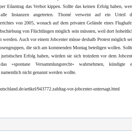
r Eilantrag das Verbot kippen. Sollte das keinen Erfolg haben, wer
lle Instanzen angetreten. Thomé verweist auf ein Urteil d
erichtes von 2005, wonach auf dem privaten Gelände eines Flughafe
bschiebung von Flüchtlingen möglich sein müssten, weil dort hoheitlic
en werden. Auch vor einem Jobcenter müsse deshalb Protest möglich sei
osengruppen, die sich am kommenden Montag beteiligen wollen. Sollt
n juristischen Erfolg haben, würden sie sich trotzdem vor dem Jobcent
das »spontane Versammlungsrecht« wahrnehmen, kündigte e
 namentlich nicht genannt werden wollte.
tschland.de/artikel/943772.zahltag-vor-jobcenter-untersagt.html