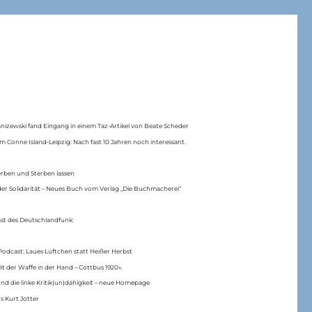
anizewski fand Eingang in einem Taz-Artikel von Beate Scheder
m Conne Island-Leipzig: Nach fast 10 Jahren noch interessant.
erben und Sterben lassen
er Solidarität – Neues Buch vom Verlag „Die Buchmacherei“
ast des Deutschlandfunk:
Podcast: Laues Lüftchen statt Heißer Herbst
Mit der Waffe in der Hand – Cottbus 1920«.
nd die linke Kritik(un)dähigkeit – neue Homepage
s Kurt Jotter