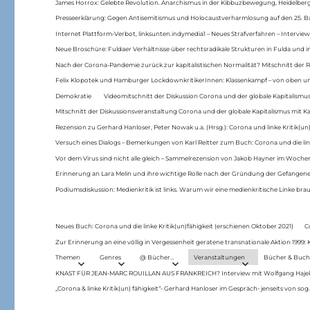
James Horrox: Gelebte Revolution. Anarchismus in der Kibbuzbewegung, Heidelber
Presseerklärung: Gegen Antisemitismus und Holocaustverharmlosung auf den 25. 
Internet Plattform-Verbot, linksunten.indymedia1 – Neues Strafverfahren – Interview
Neue Broschüre: Fuldaer Verhältnisse über rechtsradikale Strukturen in Fulda und 
Nach der Corona-Pandemie zurück zur kapitalistischen Normalität? Mitschnitt der Re
Felix Klopotek und Hamburger LockdownkritikerInnen: Klassenkampf – von oben und
Demokratie
Videomitschnitt der Diskussion Corona und der globale Kapitalismus
Mitschnitt der Diskussionsveranstaltung Corona und der globale Kapitalismus mit Ka
Rezension zu Gerhard Hanloser, Peter Nowak u.a. (Hrsg.): Corona und linke Kritik(un)
Versuch eines Dialogs – Bemerkungen von Karl Reitter zum Buch: Corona und die link
Vor dem Virus sind nicht alle gleich – Sammelrezension von Jakob Hayner im Woch
Erinnerung an Lara Melin und ihre wichtige Rolle nach der Gründung der Gefange
Podiumsdiskussion: Medienkritik ist links. Warum wir eine medienkritische Linke br
Neues Buch: Corona und die linke Kritik(un)fähigkeit (erschienen Oktober 2021)
C
Zur Erinnerung an eine völlig in Vergessenheit geratene transnationale Aktion 1999
Themen
Genres
@ Bücher…
Veranstaltungen
Bücher & Buch
KNAST FÜR JEAN-MARC ROUILLAN AUS FRANKREICH? Interview mit Wolfgang Hajek 
„Corona & linke Kritik(un) fähigkeit“- Gerhard Hanloser im Gespräch- jenseits von sog