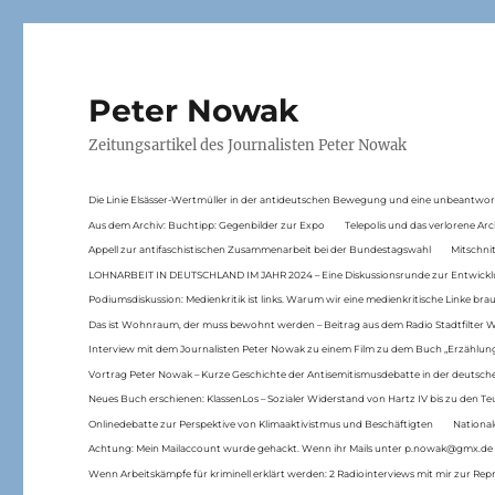
Peter Nowak
Zeitungsartikel des Journalisten Peter Nowak
Die Linie Elsässer-Wertmüller in der antideutschen Bewegung und eine unbeantwor
Aus dem Archiv: Buchtipp: Gegenbilder zur Expo
Telepolis und das verlorene Arc
Appell zur antifaschistischen Zusammenarbeit bei der Bundestagswahl
Mitschni
LOHNARBEIT IN DEUTSCHLAND IM JAHR 2024 – Eine Diskussionsrunde zur Entwickl
Podiumsdiskussion: Medienkritik ist links. Warum wir eine medienkritische Linke br
Das ist Wohnraum, der muss bewohnt werden – Beitrag aus dem Radio Stadtfilter 
Interview mit dem Journalisten Peter Nowak zu einem Film zu dem Buch „Erzählung
Vortrag Peter Nowak – Kurze Geschichte der Antisemitismusdebatte in der deutsche
Neues Buch erschienen: KlassenLos – Sozialer Widerstand von Hartz IV bis zu den 
Onlinedebatte zur Perspektive von Klimaaktivistmus und Beschäftigten
National
Achtung: Mein Mailaccount wurde gehackt. Wenn ihr Mails unter p.nowak@gmx.de
Wenn Arbeitskämpfe für kriminell erklärt werden: 2 Radiointerviews mit mir zur Rep