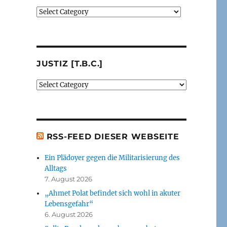
Verlage
(der
von
mir
besprochenen
JUSTIZ [T.B.C.]
oder
erwähnten
Justiz
Bücher)
[t.b.c.]
[t.b.c.]
RSS-FEED DIESER WEBSEITE
Ein Plädoyer gegen die Militarisierung des
Alltags
7. August 2026
„Ahmet Polat befindet sich wohl in akuter
Lebensgefahr“
6. August 2026