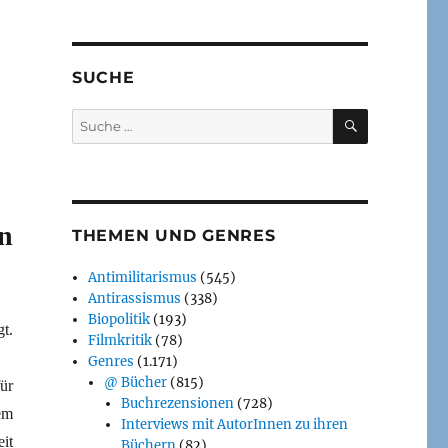
SUCHE
SUCHEN
Suche
nach:
n
THEMEN UND GENRES
Antimilitarismus
(545)
Antirassismus
(338)
Biopolitik
(193)
t.
Filmkritik
(78)
Genres
(1.171)
@ Bücher
(815)
ür
Buchrezensionen
(728)
em
Interviews mit AutorInnen zu ihren
it
Büchern
(82)