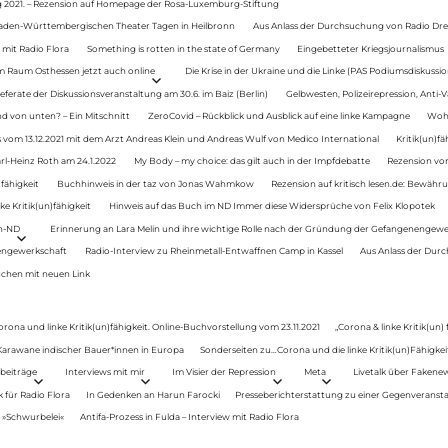
g 2021. – Rezension auf Homepage der Rosa-Luxemburg-Stiftung
Baden-Württembergischen Theater Tagen in Heilbronn
Aus Anlass der Durchsuchung von Radio Drey
 mit Radio Flora
Something is rotten in the state of Germany
Eingebetteter Kriegsjournalismus
im Raum Osthessen jetzt auch online
Die Krise in der Ukraine und die Linke (PAS Podiumsdiskussio
ferate der Diskussionsveranstaltung am 30.6. im Baiz (Berlin)
Gelbwesten, Polizeirepression, Anti-V
 von unten? – Ein Mitschnitt
ZeroCovid – Rückblick und Ausblick auf eine linke Kampagne
Woh
 vom 13.12.2021 mit dem Arzt Andreas Klein und Andreas Wulf von Medico International
Kritik(un)fä
rl-Heinz Roth am 24.1.2022
My Body – my choice: das gilt auch in der Impfdebatte
Rezension von
fähigkeit
Buchhinweis in der taz von Jonas Wahmkow
Rezension auf kritisch lesen.de: Bewähru
e Kritik(un)fähigkeit
Hinweis auf das Buch im ND Immer diese Widersprüche von Felix Klopotek
en-ND
Erinnerung an Lara Melin und ihre wichtige Rolle nach der Gründung der Gefangenengewe
nengewerkschaft
Radio-Interview zu Rheinmetall-Entwaffnen Camp in Kassel
Aus Anlass der Durc
auchen mit neuen Link
orona und linke Kritik(un)fähigkeit. Online-Buchvorstellung vom 23.11.2021
„Corona & linke Kritik(un)
: Karawane indischer Bauer*innen in Europa
Sonderseiten zu…Corona und die linke Kritik(un)Fähigkeit
beiträge
Interviews mit mir
Im Visier der Repression
Meta
Livetalk über Fakene
für Radio Flora
In Gedenken an Harun Farocki
Presseberichterstattung zu einer Gegenveransta
. »Schwurbelei«
Antifa-Prozess in Fulda – Interview mit Radio Flora