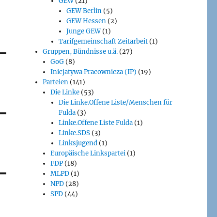
GEW
(21)
GEW Berlin
(5)
GEW Hessen
(2)
Junge GEW
(1)
Tarifgemeinschaft Zeitarbeit
(1)
Gruppen, Bündnisse u.ä.
(27)
GoG
(8)
Inicjatywa Pracownicza (IP)
(19)
Parteien
(141)
Die Linke
(53)
Die Linke.Offene Liste/Menschen für
Fulda
(3)
Linke.Offene Liste Fulda
(1)
Linke.SDS
(3)
Linksjugend
(1)
Europäische Linkspartei
(1)
FDP
(18)
MLPD
(1)
NPD
(28)
SPD
(44)