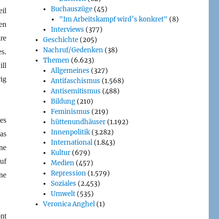
Buchauszüge
(45)
il
"Im Arbeitskampf wird’s konkret"
(8)
en
Interviews
(377)
re
Geschichte
(205)
Nachruf/Gedenken
(38)
s.
Themen
(6.623)
ll
Allgemeines
(327)
ig
Antifaschismus
(1.568)
Antisemitismus
(488)
Bildung
(210)
Feminismus
(219)
es
hüttenundhäuser
(1.192)
Innenpolitik
(3.282)
as
International
(1.843)
ne
Kultur
(679)
uf
Medien
(457)
Repression
(1.579)
ne
Soziales
(2.453)
Umwelt
(535)
Veronica Anghel
(1)
nt