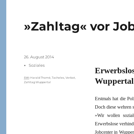
»Zahltag« vor Jo
Veröffentlicht
26. August 2014
am
Kategorien
Soziales
Erwerbslo
Schlagwörter
SW
:
Harald Thomé
,
Tacheles
,
Verbot
,
Wuppertal 
Zahltag Wuppertal
Erstmals hat die Pol
Doch diese wehren s
»Wir wollen sozia
Erwerbslose verhind
Jobcenter in Wupper