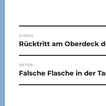
Beitragsnavigation
ZURÜCK
Rücktritt am Oberdeck de
Vorheriger
Beitrag:
WEITER
Falsche Flasche in der T
Nächster
Beitrag: