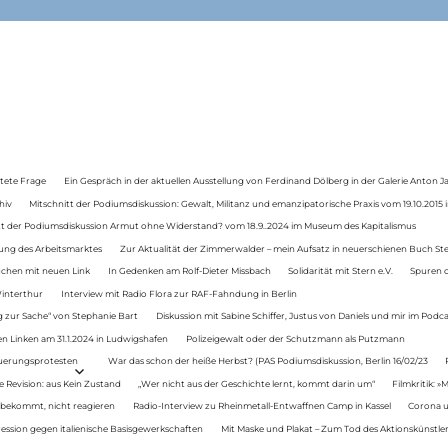
tete Frage
Ein Gespräch in der aktuellen Ausstellung von Ferdinand Dölberg in der Galerie Anton J
hiv
Mitschnitt der Podiumsdiskussion: Gewalt, Militanz und emanzipatorische Praxis vom 19.10.2015 i
tt der Podiumsdiskussion Armut ohne Widerstand? vom 18.9..2024 im Museum des Kapitalismus
ung des Arbeitsmarktes
Zur Aktualität der Zimmerwalder – mein Aufsatz in neuerschienen Buch St
auchen mit neuen Link
In Gedenken am Rolf-Dieter Missbach
Solidarität mit Stern e.V.
Spuren d
Winterthur
Interview mit Radio Flora zur RAF-Fahndung in Berlin
 zur Sache“ von Stephanie Bart
Diskussion mit Sabine Schiffer, Justus von Daniels und mir im Podc
n Linken am 31.1.2024 in Ludwigshafen
Polizeigewalt oder der Schutzmann als Putzmann
Teuerungsprotesten
War das schon der heiße Herbst? (PAS Podiumsdiskussion, Berlin 16/02/23
e Revision: aus Kein Zustand
„Wer nicht aus der Geschichte lernt, kommt darin um“
Filmkritik: »
 bekommt, nicht reagieren
Radio-Interview zu Rheinmetall-Entwaffnen Camp in Kassel
Corona u
ression gegen italienische Basisgewerkschaften
Mit Maske und Plakat – Zum Tod des Aktionskünstler