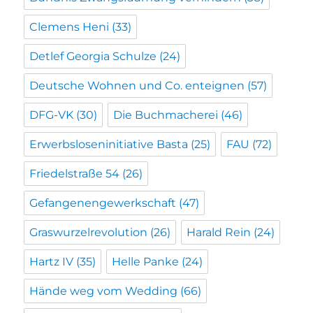
Clemens Heni
(33)
Detlef Georgia Schulze
(24)
Deutsche Wohnen und Co. enteignen
(57)
DFG-VK
(30)
Die Buchmacherei
(46)
Erwerbsloseninitiative Basta
(25)
FAU
(72)
Friedelstraße 54
(26)
Gefangenengewerkschaft
(47)
Graswurzelrevolution
(26)
Harald Rein
(24)
Hartz IV
(35)
Helle Panke
(24)
Hände weg vom Wedding
(66)