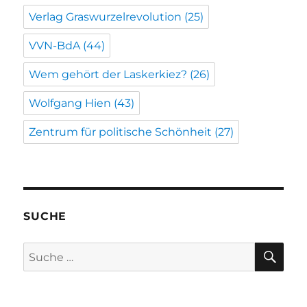
Verlag Graswurzelrevolution
(25)
VVN-BdA
(44)
Wem gehört der Laskerkiez?
(26)
Wolfgang Hien
(43)
Zentrum für politische Schönheit
(27)
SUCHE
SU
Suche
nach: