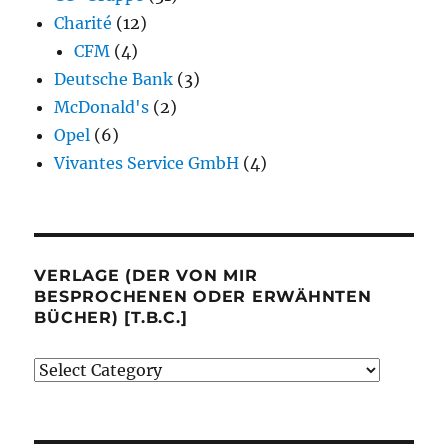
Charité
(12)
CFM
(4)
Deutsche Bank
(3)
McDonald's
(2)
Opel
(6)
Vivantes Service GmbH
(4)
VERLAGE (DER VON MIR
BESPROCHENEN ODER ERWÄHNTEN
BÜCHER) [T.B.C.]
Verlage
(der
von