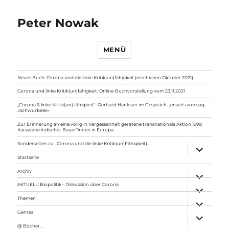
Peter Nowak
MENÜ
Neues Buch: Corona und die linke Kritik(un)fähigkeit (erschienen Oktober 2021)
Corona und linke Kritik(un)fähigkeit. Online-Buchvorstellung vom 23.11.2021
„Corona & linke Kritik(un) fähigkeit“- Gerhard Hanloser im Gespräch- jenseits von sog.
»Schwurbelei«
Zur Erinnerung an eine völlig in Vergessenheit geratene transnationale Aktion 1999:
Karawane indischer Bauer*innen in Europa
Sonderseiten zu…Corona und die linke Kritik(un)Fähigkeit).
Unterme
anzeigen
Startseite
Archiv
Unterme
anzeigen
AKTUELL: Biopolitik – Diskussion über Corona
Unterme
anzeigen
Themen
Unterme
anzeigen
Genres
Unterme
anzeigen
@ Bücher…
Unterme