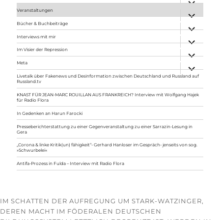
anzeigen
Veranstaltungen
Unterme
anzeigen
Bücher & Buchbeiträge
Unterme
anzeigen
Interviews mit mir
Unterme
anzeigen
Im Visier der Repression
Unterme
anzeigen
Meta
Unterme
anzeigen
Livetalk über Fakenews und Desinformation zwischen Deutschland und Russland auf
Russland.tv
KNAST FÜR JEAN-MARC ROUILLAN AUS FRANKREICH? Interview mit Wolfgang Hajek
für Radio Flora
In Gedenken an Harun Farocki
Presseberichterstattung zu einer Gegenveranstaltung zu einer Sarrazin-Lesung in
Gera
„Corona & linke Kritik(un) fähigkeit“- Gerhard Hanloser im Gespräch- jenseits von sog.
»Schwurbelei«
Antifa-Prozess in Fulda – Interview mit Radio Flora
IM SCHATTEN DER AUFREGUNG UM STARK-WATZINGER,
DEREN MACHT IM FÖDERALEN DEUTSCHEN