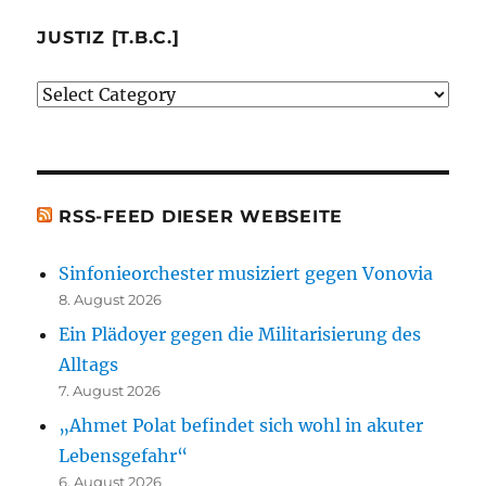
mir
besprochenen
JUSTIZ [T.B.C.]
oder
Justiz
erwähnten
[t.b.c.]
Bücher)
[t.b.c.]
RSS-FEED DIESER WEBSEITE
Sinfonieorchester musiziert gegen Vonovia
8. August 2026
Ein Plädoyer gegen die Militarisierung des
Alltags
7. August 2026
„Ahmet Polat befindet sich wohl in akuter
Lebensgefahr“
6. August 2026