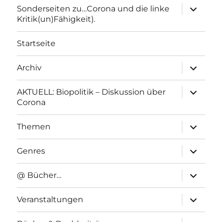
Unterme
Sonderseiten zu…Corona und die linke
anzeigen
Kritik(un)Fähigkeit).
Startseite
Unterme
Archiv
anzeigen
Unterme
AKTUELL: Biopolitik – Diskussion über
anzeigen
Corona
Unterme
Themen
anzeigen
Unterme
Genres
anzeigen
Unterme
@ Bücher…
anzeigen
Unterme
Veranstaltungen
anzeigen
Unterme