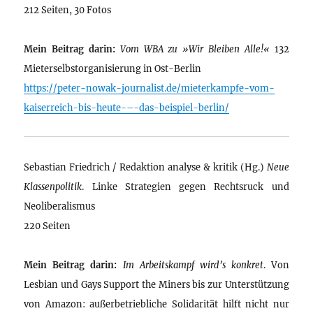
212 Seiten, 30 Fotos
Mein Beitrag darin:
Vom WBA zu »Wir Bleiben Alle!«
132
Mieterselbstorganisierung in Ost-Berlin
https://peter-nowak-journalist.de/mieterkampfe-vom-
kaiserreich-bis-heute-–-das-beispiel-berlin/
Sebastian Friedrich / Redaktion analyse & kritik (Hg.)
Neue
Klassenpolitik
. Linke Strategien gegen Rechtsruck und
Neoliberalismus
220 Seiten
Mein Beitrag darin:
Im Arbeitskampf wird’s konkret
. Von
Lesbian und Gays Support the Miners bis zur Unterstützung
von Amazon: außerbetriebliche Solidarität hilft nicht nur