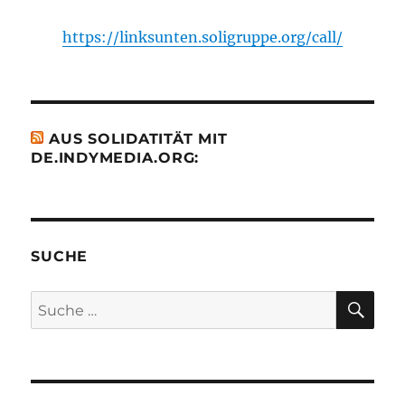
https://linksunten.soligruppe.org/call/
AUS SOLIDATITÄT MIT
DE.INDYMEDIA.ORG:
SUCHE
SU
Suche
nach: