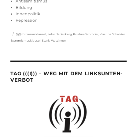
Antisemitismus
Bildung
Innenpolitik
Repression
Schlagwörter
SW
:
Extremisklausel
,
Felor Badenberg
,
Kristina Schröder
,
Kristina Schröder
Extremismusklausel
,
Stark-Watzinger
TAG (((I))) – WEG MIT DEM LINKSUNTEN-
VERBOT