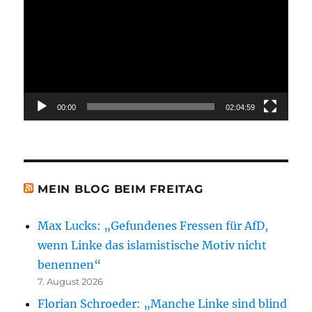
Player
00:00
02:04:59
MEIN BLOG BEIM FREITAG
Max Lucks: „Gefundenes Fressen für AfD,
wenn Linke das islamistische Motiv nicht
benennen“
7. August 2026
Florian Schroeder: „Manche Linke sind blind