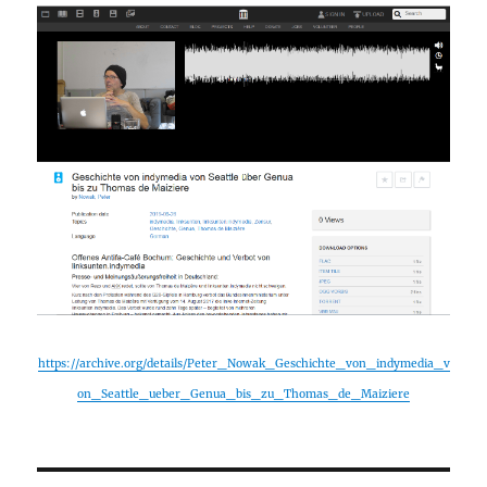
https://archive.org/details/Peter_Nowak_Geschichte_von_indymedia_v
on_Seattle_ueber_Genua_bis_zu_Thomas_de_Maiziere