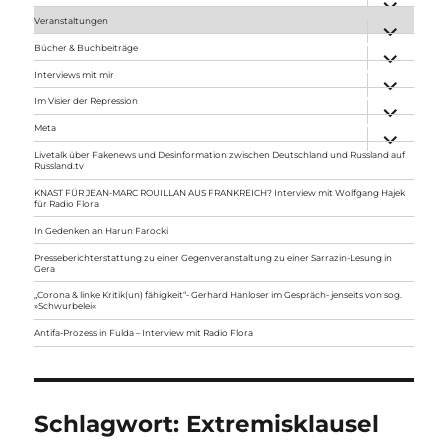
anzeigen
Veranstaltungen
Unterme
anzeigen
Bücher & Buchbeiträge
Unterme
anzeigen
Interviews mit mir
Unterme
anzeigen
Im Visier der Repression
Unterme
anzeigen
Meta
Unterme
anzeigen
Livetalk über Fakenews und Desinformation zwischen Deutschland und Russland auf
Russland.tv
KNAST FÜR JEAN-MARC ROUILLAN AUS FRANKREICH? Interview mit Wolfgang Hajek
für Radio Flora
In Gedenken an Harun Farocki
Presseberichterstattung zu einer Gegenveranstaltung zu einer Sarrazin-Lesung in
Gera
„Corona & linke Kritik(un) fähigkeit“- Gerhard Hanloser im Gespräch- jenseits von sog.
»Schwurbelei«
Antifa-Prozess in Fulda – Interview mit Radio Flora
Schlagwort:
Extremisklausel