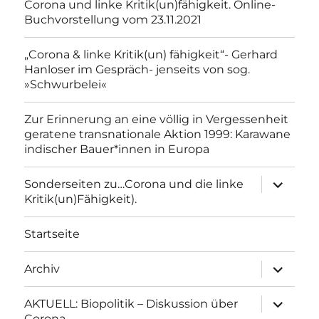
Corona und linke Kritik(un)fähigkeit. Online-
Buchvorstellung vom 23.11.2021
„Corona & linke Kritik(un) fähigkeit“- Gerhard
Hanloser im Gespräch- jenseits von sog.
»Schwurbelei«
Zur Erinnerung an eine völlig in Vergessenheit
geratene transnationale Aktion 1999: Karawane
indischer Bauer*innen in Europa
Unterme
Sonderseiten zu…Corona und die linke
anzeigen
Kritik(un)Fähigkeit).
Startseite
Unterme
Archiv
anzeigen
Unterme
AKTUELL: Biopolitik – Diskussion über
anzeigen
Corona