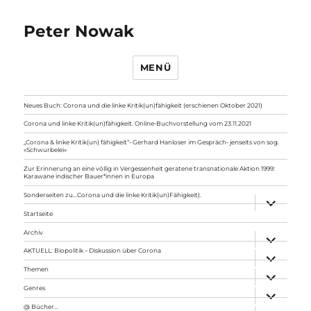
Peter Nowak
MENÜ
Neues Buch: Corona und die linke Kritik(un)fähigkeit (erschienen Oktober 2021)
Corona und linke Kritik(un)fähigkeit. Online-Buchvorstellung vom 23.11.2021
„Corona & linke Kritik(un) fähigkeit“- Gerhard Hanloser im Gespräch- jenseits von sog.
»Schwurbelei«
Zur Erinnerung an eine völlig in Vergessenheit geratene transnationale Aktion 1999:
Karawane indischer Bauer*innen in Europa
Sonderseiten zu…Corona und die linke Kritik(un)Fähigkeit).
Unterme
anzeigen
Startseite
Archiv
Unterme
anzeigen
AKTUELL: Biopolitik – Diskussion über Corona
Unterme
anzeigen
Themen
Unterme
anzeigen
Genres
Unterme
anzeigen
@ Bücher…
Unterme