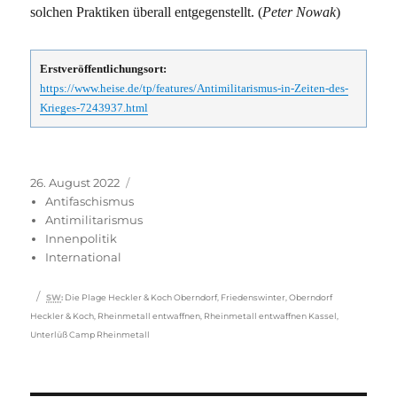
solchen Praktiken überall entgegenstellt. (
Peter Nowak
)
Erstveröffentlichungsort:
https://www.heise.de/tp/features/Antimilitarismus-in-Zeiten-des-
Krieges-7243937.html
Veröffentlicht
Kategorien
26. August 2022
am
Antifaschismus
Antimilitarismus
Innenpolitik
International
Schlagwörter
SW
:
Die Plage Heckler & Koch Oberndorf
,
Friedenswinter
,
Oberndorf
Heckler & Koch
,
Rheinmetall entwaffnen
,
Rheinmetall entwaffnen Kassel
,
Unterlüß Camp Rheinmetall