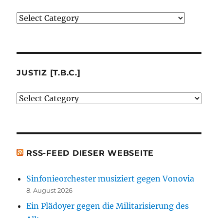
Verlage
(der
von
mir
besprochenen
JUSTIZ [T.B.C.]
oder
Justiz
erwähnten
[t.b.c.]
Bücher)
[t.b.c.]
RSS-FEED DIESER WEBSEITE
Sinfonieorchester musiziert gegen Vonovia
8. August 2026
Ein Plädoyer gegen die Militarisierung des