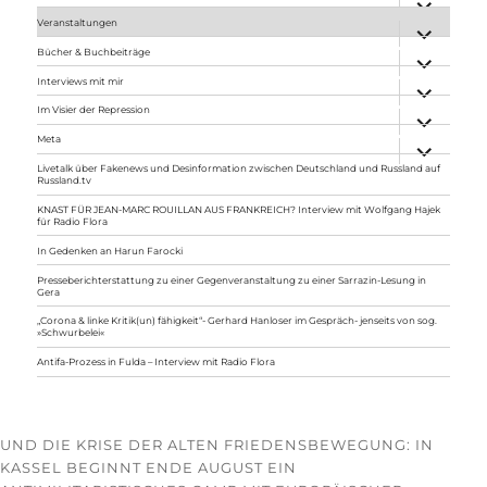
anzeigen
Veranstaltungen
Unterme
anzeigen
Bücher & Buchbeiträge
Unterme
anzeigen
Interviews mit mir
Unterme
anzeigen
Im Visier der Repression
Unterme
anzeigen
Meta
Unterme
anzeigen
Livetalk über Fakenews und Desinformation zwischen Deutschland und Russland auf
Russland.tv
KNAST FÜR JEAN-MARC ROUILLAN AUS FRANKREICH? Interview mit Wolfgang Hajek
für Radio Flora
In Gedenken an Harun Farocki
Presseberichterstattung zu einer Gegenveranstaltung zu einer Sarrazin-Lesung in
Gera
„Corona & linke Kritik(un) fähigkeit“- Gerhard Hanloser im Gespräch- jenseits von sog.
»Schwurbelei«
Antifa-Prozess in Fulda – Interview mit Radio Flora
UND DIE KRISE DER ALTEN FRIEDENSBEWEGUNG: IN
KASSEL BEGINNT ENDE AUGUST EIN