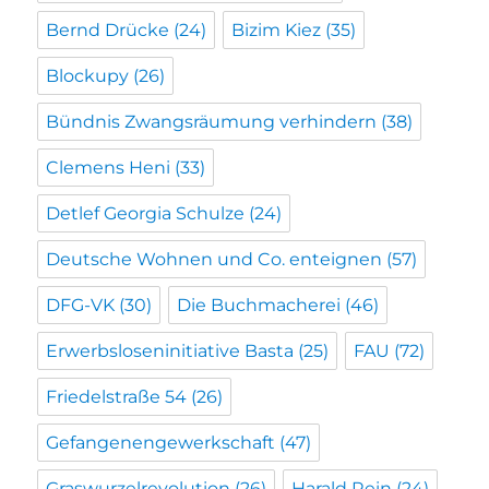
Bernd Drücke
(24)
Bizim Kiez
(35)
Blockupy
(26)
Bündnis Zwangsräumung verhindern
(38)
Clemens Heni
(33)
Detlef Georgia Schulze
(24)
Deutsche Wohnen und Co. enteignen
(57)
DFG-VK
(30)
Die Buchmacherei
(46)
Erwerbsloseninitiative Basta
(25)
FAU
(72)
Friedelstraße 54
(26)
Gefangenengewerkschaft
(47)
Graswurzelrevolution
(26)
Harald Rein
(24)