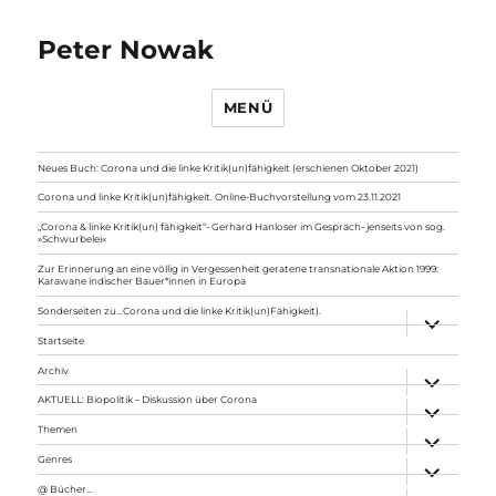
Peter Nowak
MENÜ
Neues Buch: Corona und die linke Kritik(un)fähigkeit (erschienen Oktober 2021)
Corona und linke Kritik(un)fähigkeit. Online-Buchvorstellung vom 23.11.2021
„Corona & linke Kritik(un) fähigkeit“- Gerhard Hanloser im Gespräch- jenseits von sog.
»Schwurbelei«
Zur Erinnerung an eine völlig in Vergessenheit geratene transnationale Aktion 1999:
Karawane indischer Bauer*innen in Europa
Sonderseiten zu…Corona und die linke Kritik(un)Fähigkeit).
Unterme
anzeigen
Startseite
Archiv
Unterme
anzeigen
AKTUELL: Biopolitik – Diskussion über Corona
Unterme
anzeigen
Themen
Unterme
anzeigen
Genres
Unterme
anzeigen
@ Bücher…
Unterme