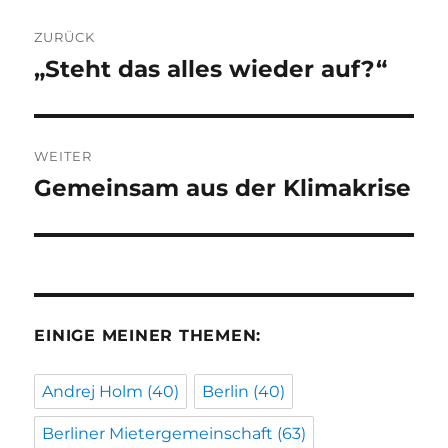
Beitragsnavigation
ZURÜCK
„Steht das alles wieder auf?“
Vorheriger
Beitrag:
WEITER
Gemeinsam aus der Klimakrise
Nächster
Beitrag:
EINIGE MEINER THEMEN:
Andrej Holm
(40)
Berlin
(40)
Berliner Mietergemeinschaft
(63)