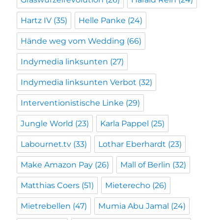
Hartz IV
(35)
Helle Panke
(24)
Hände weg vom Wedding
(66)
Indymedia linksunten
(27)
Indymedia linksunten Verbot
(32)
Interventionistische Linke
(29)
Jungle World
(23)
Karla Pappel
(25)
Labournet.tv
(33)
Lothar Eberhardt
(23)
Make Amazon Pay
(26)
Mall of Berlin
(32)
Matthias Coers
(51)
Mieterecho
(26)
Mietrebellen
(47)
Mumia Abu Jamal
(24)