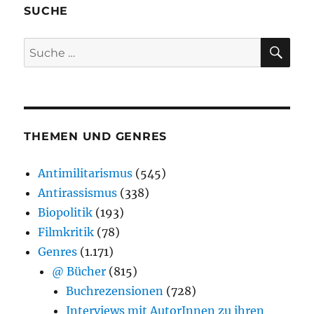
SUCHE
SU
Suche
nach:
THEMEN UND GENRES
Antimilitarismus
(545)
Antirassismus
(338)
Biopolitik
(193)
Filmkritik
(78)
Genres
(1.171)
@ Bücher
(815)
Buchrezensionen
(728)
Interviews mit AutorInnen zu ihren