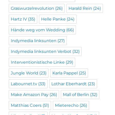
Graswurzelrevolution
(26)
Harald Rein
(24)
Hartz IV
(35)
Helle Panke
(24)
Hände weg vom Wedding
(66)
Indymedia linksunten
(27)
Indymedia linksunten Verbot
(32)
Interventionistische Linke
(29)
Jungle World
(23)
Karla Pappel
(25)
Labournet.tv
(33)
Lothar Eberhardt
(23)
Make Amazon Pay
(26)
Mall of Berlin
(32)
Matthias Coers
(51)
Mieterecho
(26)