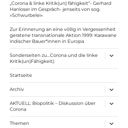
„Corona & linke Kritik(un) fähigkeit“- Gerhard
Hanloser im Gespräch- jenseits von sog.
»Schwurbelei«
Zur Erinnerung an eine völlig in Vergessenheit
geratene transnationale Aktion 1999: Karawane
indischer Bauer*innen in Europa
Unterme
Sonderseiten zu…Corona und die linke
anzeigen
Kritik(un)Fähigkeit).
Startseite
Unterme
Archiv
anzeigen
Unterme
AKTUELL: Biopolitik – Diskussion über
anzeigen
Corona
Unterme
Themen
anzeigen