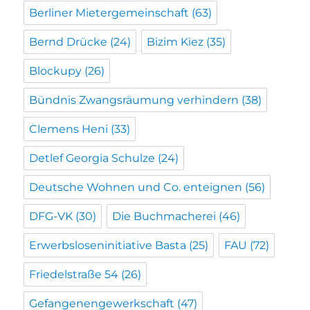
Berliner Mietergemeinschaft
(63)
Bernd Drücke
(24)
Bizim Kiez
(35)
Blockupy
(26)
Bündnis Zwangsräumung verhindern
(38)
Clemens Heni
(33)
Detlef Georgia Schulze
(24)
Deutsche Wohnen und Co. enteignen
(56)
DFG-VK
(30)
Die Buchmacherei
(46)
Erwerbsloseninitiative Basta
(25)
FAU
(72)
Friedelstraße 54
(26)
Gefangenengewerkschaft
(47)