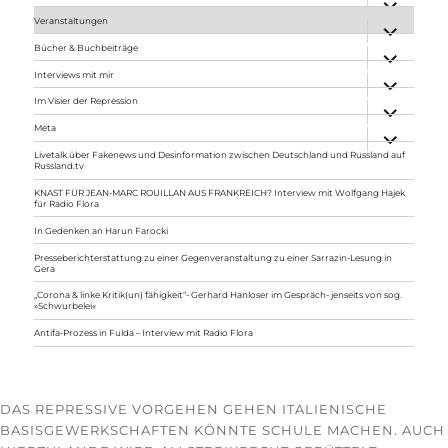
anzeigen
Veranstaltungen
Unterme
anzeigen
Bücher & Buchbeiträge
Unterme
anzeigen
Interviews mit mir
Unterme
anzeigen
Im Visier der Repression
Unterme
anzeigen
Meta
Unterme
anzeigen
Livetalk über Fakenews und Desinformation zwischen Deutschland und Russland auf
Russland.tv
KNAST FÜR JEAN-MARC ROUILLAN AUS FRANKREICH? Interview mit Wolfgang Hajek
für Radio Flora
In Gedenken an Harun Farocki
Presseberichterstattung zu einer Gegenveranstaltung zu einer Sarrazin-Lesung in
Gera
„Corona & linke Kritik(un) fähigkeit“- Gerhard Hanloser im Gespräch- jenseits von sog.
»Schwurbelei«
Antifa-Prozess in Fulda – Interview mit Radio Flora
DAS REPRESSIVE VORGEHEN GEHEN ITALIENISCHE
BASISGEWERKSCHAFTEN KÖNNTE SCHULE MACHEN. AUCH