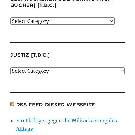
BÜCHER) [T.B.C.]
Verlage
(der
von
mir
besprochenen
JUSTIZ [T.B.C.]
oder
Justiz
erwähnten
[t.b.c.]
Bücher)
[t.b.c.]
RSS-FEED DIESER WEBSEITE
Ein Plädoyer gegen die Militarisierung des
Alltags