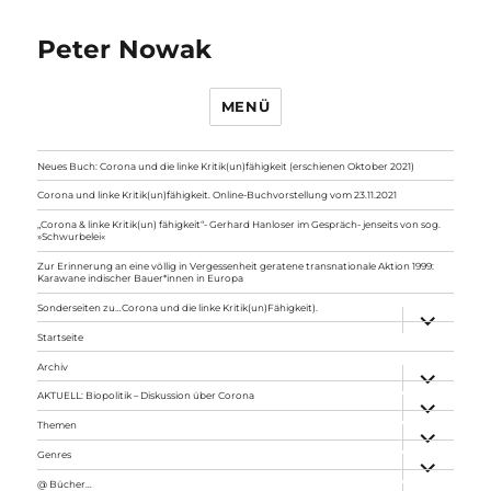
Peter Nowak
MENÜ
Neues Buch: Corona und die linke Kritik(un)fähigkeit (erschienen Oktober 2021)
Corona und linke Kritik(un)fähigkeit. Online-Buchvorstellung vom 23.11.2021
„Corona & linke Kritik(un) fähigkeit“- Gerhard Hanloser im Gespräch- jenseits von sog.
»Schwurbelei«
Zur Erinnerung an eine völlig in Vergessenheit geratene transnationale Aktion 1999:
Karawane indischer Bauer*innen in Europa
Sonderseiten zu…Corona und die linke Kritik(un)Fähigkeit).
Unterme
anzeigen
Startseite
Archiv
Unterme
anzeigen
AKTUELL: Biopolitik – Diskussion über Corona
Unterme
anzeigen
Themen
Unterme
anzeigen
Genres
Unterme
anzeigen
@ Bücher…
Unterme