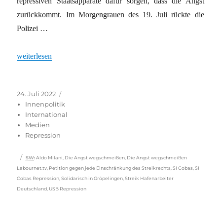
repressiven Staatsapparate dafür sorgen, dass die Angst
zurückkommt. Im Morgengrauen des 19. Juli rückte die
Polizei …
„Wenn Arbeitskämpfe für kriminell erklärt werden“
weiterlesen
Veröffentlicht
Kategorien
24. Juli 2022
am
Innenpolitik
International
Medien
Repression
Schlagwörter
SW
:
Aldo Milani
,
Die Angst wegschmeißen
,
Die Angst wegschmeißen
Labournet.tv
,
Petition gegen jede Einschränkung des Streikrechts
,
SI Cobas
,
SI
Cobas Repression
,
Solidarisch in Gröpelingen
,
Streik Hafenarbeiter
Deutschland
,
USB Repression