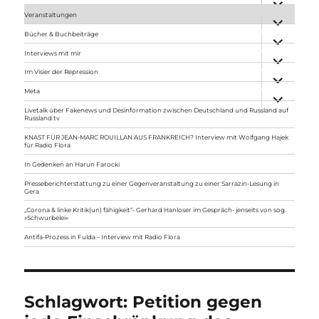
anzeigen
Veranstaltungen
Unterme
anzeigen
Bücher & Buchbeiträge
Unterme
anzeigen
Interviews mit mir
Unterme
anzeigen
Im Visier der Repression
Unterme
anzeigen
Meta
Unterme
anzeigen
Livetalk über Fakenews und Desinformation zwischen Deutschland und Russland auf
Russland.tv
KNAST FÜR JEAN-MARC ROUILLAN AUS FRANKREICH? Interview mit Wolfgang Hajek
für Radio Flora
In Gedenken an Harun Farocki
Presseberichterstattung zu einer Gegenveranstaltung zu einer Sarrazin-Lesung in
Gera
„Corona & linke Kritik(un) fähigkeit“- Gerhard Hanloser im Gespräch- jenseits von sog.
»Schwurbelei«
Antifa-Prozess in Fulda – Interview mit Radio Flora
Schlagwort:
Petition gegen