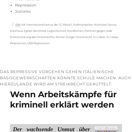
Repression
Soziales
Schlagwörter
SW
:
AK Internationalismus der IG Metall
,
Hafenarbeiter-Komitee Genua
,
Kiezhaus Agnes Reinhold
,
Logistikstreik Norditalien
,
Petition gegen jede
Einschränkung des Streikrechts
,
Rainer Dulger Streikrecht
,
SI Cobas
,
SI Cobas
Repression
,
USB Repression
DAS REPRESSIVE VORGEHEN GEHEN ITALIENISCHE
BASISGEWERKSCHAFTEN KÖNNTE SCHULE MACHEN. AUCH
HIERZULANDE WIRD AM STREIKRECHT GERÜTTELT.
Wenn Arbeitskämpfe für
kriminell erklärt werden
Der wachsende Unmut über