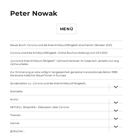
Peter Nowak
MENÜ
Neues Buch: Corona und die linke Kritik(un)fähigkeit (erschienen Oktober 2021)
Corona und linke Kritik(un)fähigkeit. Online-Buchvorstellung vom 23.11.2021
„Corona & linke Kritik(un) fähigkeit“- Gerhard Hanloser im Gespräch- jenseits von sog.
»Schwurbelei«
Zur Erinnerung an eine völlig in Vergessenheit geratene transnationale Aktion 1999:
Karawane indischer Bauer*innen in Europa
Sonderseiten zu…Corona und die linke Kritik(un)Fähigkeit).
Unterme
anzeigen
Startseite
Archiv
Unterme
anzeigen
AKTUELL: Biopolitik – Diskussion über Corona
Unterme
anzeigen
Themen
Unterme
anzeigen
Genres
Unterme
anzeigen
@ Bücher…
Unterme