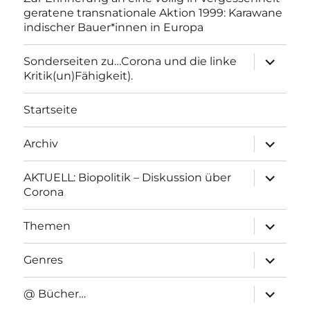
geratene transnationale Aktion 1999: Karawane
indischer Bauer*innen in Europa
Unterme
Sonderseiten zu…Corona und die linke
anzeigen
Kritik(un)Fähigkeit).
Startseite
Unterme
Archiv
anzeigen
Unterme
AKTUELL: Biopolitik – Diskussion über
anzeigen
Corona
Unterme
Themen
anzeigen
Unterme
Genres
anzeigen
Unterme
@ Bücher…
anzeigen