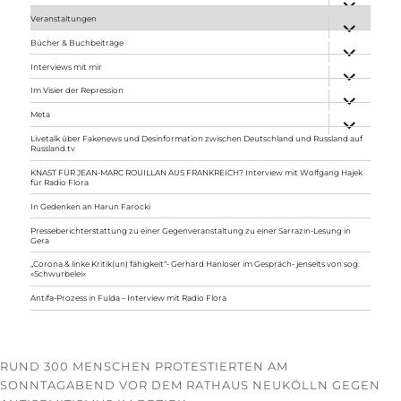
anzeigen
Veranstaltungen
Unterme
anzeigen
Bücher & Buchbeiträge
Unterme
anzeigen
Interviews mit mir
Unterme
anzeigen
Im Visier der Repression
Unterme
anzeigen
Meta
Unterme
anzeigen
Livetalk über Fakenews und Desinformation zwischen Deutschland und Russland auf
Russland.tv
KNAST FÜR JEAN-MARC ROUILLAN AUS FRANKREICH? Interview mit Wolfgang Hajek
für Radio Flora
In Gedenken an Harun Farocki
Presseberichterstattung zu einer Gegenveranstaltung zu einer Sarrazin-Lesung in
Gera
„Corona & linke Kritik(un) fähigkeit“- Gerhard Hanloser im Gespräch- jenseits von sog.
»Schwurbelei«
Antifa-Prozess in Fulda – Interview mit Radio Flora
RUND 300 MENSCHEN PROTESTIERTEN AM
SONNTAGABEND VOR DEM RATHAUS NEUKÖLLN GEGEN