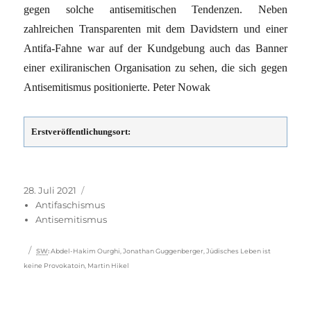
gegen solche antisemitischen Tendenzen. Neben
zahlreichen Transparenten mit dem Davidstern und einer
Antifa-Fahne war auf der Kundgebung auch das Banner
einer exiliranischen Organisation zu sehen, die sich gegen
Antisemitismus positionierte. Peter Nowak
Erstveröffentlichungsort:
Veröffentlicht
Kategorien
28. Juli 2021
am
Antifaschismus
Antisemitismus
Schlagwörter
SW
:
Abdel-Hakim Ourghi
,
Jonathan Guggenberger
,
Jüdisches Leben ist
keine Provokatoin
,
Martin Hikel