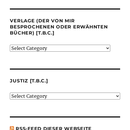
VERLAGE (DER VON MIR
BESPROCHENEN ODER ERWÄHNTEN
BÜCHER) [T.B.C.]
Verlage
(der
von
mir
besprochenen
JUSTIZ [T.B.C.]
oder
Justiz
erwähnten
[t.b.c.]
Bücher)
[t.b.c.]
RSS-FEED DIESER WEBSEITE