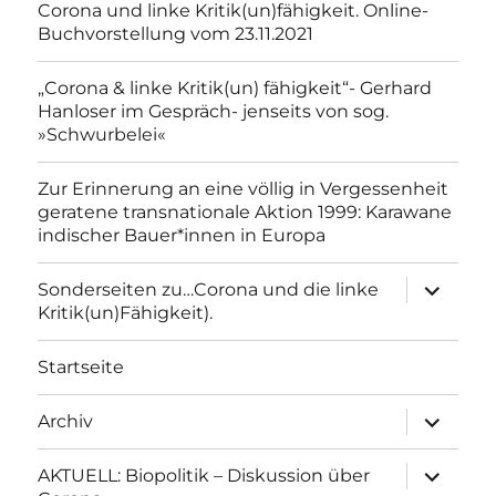
Corona und linke Kritik(un)fähigkeit. Online-
Buchvorstellung vom 23.11.2021
„Corona & linke Kritik(un) fähigkeit“- Gerhard
Hanloser im Gespräch- jenseits von sog.
»Schwurbelei«
Zur Erinnerung an eine völlig in Vergessenheit
geratene transnationale Aktion 1999: Karawane
indischer Bauer*innen in Europa
Unterme
Sonderseiten zu…Corona und die linke
anzeigen
Kritik(un)Fähigkeit).
Startseite
Unterme
Archiv
anzeigen
Unterme
AKTUELL: Biopolitik – Diskussion über
anzeigen