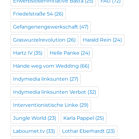
Erwerbsloseninitiative Basta
(25)
FAU
(72)
Friedelstraße 54
(26)
Gefangenengewerkschaft
(47)
Graswurzelrevolution
(26)
Harald Rein
(24)
Hartz IV
(35)
Helle Panke
(24)
Hände weg vom Wedding
(66)
Indymedia linksunten
(27)
Indymedia linksunten Verbot
(32)
Interventionistische Linke
(29)
Jungle World
(23)
Karla Pappel
(25)
Labournet.tv
(33)
Lothar Eberhardt
(23)