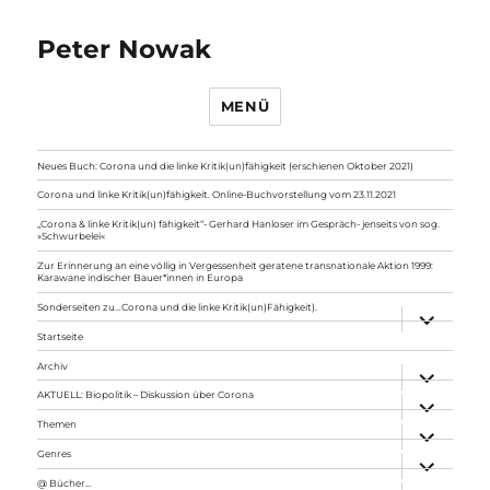
Peter Nowak
MENÜ
Neues Buch: Corona und die linke Kritik(un)fähigkeit (erschienen Oktober 2021)
Corona und linke Kritik(un)fähigkeit. Online-Buchvorstellung vom 23.11.2021
„Corona & linke Kritik(un) fähigkeit“- Gerhard Hanloser im Gespräch- jenseits von sog.
»Schwurbelei«
Zur Erinnerung an eine völlig in Vergessenheit geratene transnationale Aktion 1999:
Karawane indischer Bauer*innen in Europa
Sonderseiten zu…Corona und die linke Kritik(un)Fähigkeit).
Unterme
anzeigen
Startseite
Archiv
Unterme
anzeigen
AKTUELL: Biopolitik – Diskussion über Corona
Unterme
anzeigen
Themen
Unterme
anzeigen
Genres
Unterme
anzeigen
@ Bücher…
Unterme