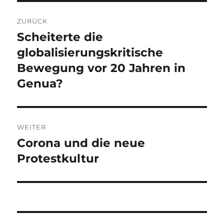
Beitragsnavigation
ZURÜCK
Scheiterte die
Vorheriger
Beitrag:
globalisierungskritische
Bewegung vor 20 Jahren in
Genua?
WEITER
Corona und die neue
Nächster
Beitrag:
Protestkultur