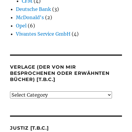
CFM
(4)
Deutsche Bank
(3)
McDonald's
(2)
Opel
(6)
Vivantes Service GmbH
(4)
VERLAGE (DER VON MIR
BESPROCHENEN ODER ERWÄHNTEN
BÜCHER) [T.B.C.]
Verlage
(der
von
mir
besprochenen
JUSTIZ [T.B.C.]