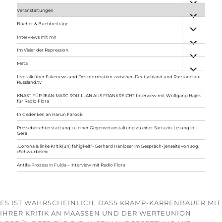
anzeigen
Veranstaltungen
Unterme
anzeigen
Bücher & Buchbeiträge
Unterme
anzeigen
Interviews mit mir
Unterme
anzeigen
Im Visier der Repression
Unterme
anzeigen
Meta
Unterme
anzeigen
Livetalk über Fakenews und Desinformation zwischen Deutschland und Russland auf
Russland.tv
KNAST FÜR JEAN-MARC ROUILLAN AUS FRANKREICH? Interview mit Wolfgang Hajek
für Radio Flora
In Gedenken an Harun Farocki
Presseberichterstattung zu einer Gegenveranstaltung zu einer Sarrazin-Lesung in
Gera
„Corona & linke Kritik(un) fähigkeit“- Gerhard Hanloser im Gespräch- jenseits von sog.
»Schwurbelei«
Antifa-Prozess in Fulda – Interview mit Radio Flora
ES IST WAHRSCHEINLICH, DASS KRAMP-KARRENBAUER MIT
IHRER KRITIK AN MAASSEN UND DER WERTEUNION V