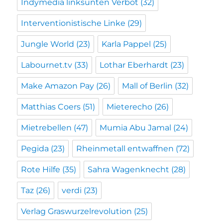
Indymedia linksunten Verbot
(32)
Interventionistische Linke
(29)
Jungle World
(23)
Karla Pappel
(25)
Labournet.tv
(33)
Lothar Eberhardt
(23)
Make Amazon Pay
(26)
Mall of Berlin
(32)
Matthias Coers
(51)
Mieterecho
(26)
Mietrebellen
(47)
Mumia Abu Jamal
(24)
Pegida
(23)
Rheinmetall entwaffnen
(72)
Rote Hilfe
(35)
Sahra Wagenknecht
(28)
Taz
(26)
verdi
(23)
Verlag Graswurzelrevolution
(25)