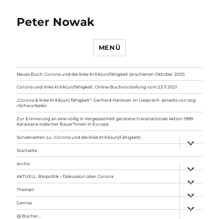
Peter Nowak
MENÜ
Neues Buch: Corona und die linke Kritik(un)fähigkeit (erschienen Oktober 2021)
Corona und linke Kritik(un)fähigkeit. Online-Buchvorstellung vom 23.11.2021
„Corona & linke Kritik(un) fähigkeit“- Gerhard Hanloser im Gespräch- jenseits von sog.
»Schwurbelei«
Zur Erinnerung an eine völlig in Vergessenheit geratene transnationale Aktion 1999:
Karawane indischer Bauer*innen in Europa
Sonderseiten zu…Corona und die linke Kritik(un)Fähigkeit).
Unterme
anzeigen
Startseite
Archiv
Unterme
anzeigen
AKTUELL: Biopolitik – Diskussion über Corona
Unterme
anzeigen
Themen
Unterme
anzeigen
Genres
Unterme
anzeigen
@ Bücher…
Unterme