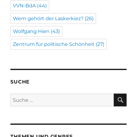
VVN-BdA
(44)
Wem gehört der Laskerkiez?
(26)
Wolfgang Hien
(43)
Zentrum für politische Schönheit
(27)
SUCHE
SU
Suche
nach:
THEMEN UND GENRES