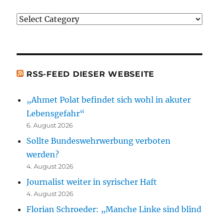
oder
Justiz
erwähnten
[t.b.c.]
Bücher)
[t.b.c.]
RSS-FEED DIESER WEBSEITE
„Ahmet Polat befindet sich wohl in akuter
Lebensgefahr“
6. August 2026
Sollte Bundeswehrwerbung verboten
werden?
4. August 2026
Journalist weiter in syrischer Haft
4. August 2026
Florian Schroeder: „Manche Linke sind blind