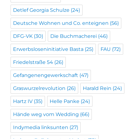
Detlef Georgia Schulze
(24)
Deutsche Wohnen und Co. enteignen
(56)
DFG-VK
(30)
Die Buchmacherei
(46)
Erwerbsloseninitiative Basta
(25)
FAU
(72)
Friedelstraße 54
(26)
Gefangenengewerkschaft
(47)
Graswurzelrevolution
(26)
Harald Rein
(24)
Hartz IV
(35)
Helle Panke
(24)
Hände weg vom Wedding
(66)
Indymedia linksunten
(27)