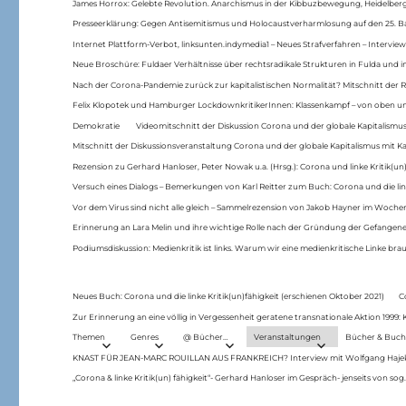
James Horrox: Gelebte Revolution. Anarchismus in der Kibbuzbewegung, Heidelber
Presseerklärung: Gegen Antisemitismus und Holocaustverharmlosung auf den 25. 
Internet Plattform-Verbot, linksunten.indymedia1 – Neues Strafverfahren – Interview
Neue Broschüre: Fuldaer Verhältnisse über rechtsradikale Strukturen in Fulda und 
Nach der Corona-Pandemie zurück zur kapitalistischen Normalität? Mitschnitt der Re
Felix Klopotek und Hamburger LockdownkritikerInnen: Klassenkampf – von oben und
Demokratie
Videomitschnitt der Diskussion Corona und der globale Kapitalismus
Mitschnitt der Diskussionsveranstaltung Corona und der globale Kapitalismus mit Ka
Rezension zu Gerhard Hanloser, Peter Nowak u.a. (Hrsg.): Corona und linke Kritik(un)
Versuch eines Dialogs – Bemerkungen von Karl Reitter zum Buch: Corona und die link
Vor dem Virus sind nicht alle gleich – Sammelrezension von Jakob Hayner im Woch
Erinnerung an Lara Melin und ihre wichtige Rolle nach der Gründung der Gefange
Podiumsdiskussion: Medienkritik ist links. Warum wir eine medienkritische Linke br
Neues Buch: Corona und die linke Kritik(un)fähigkeit (erschienen Oktober 2021)
C
Zur Erinnerung an eine völlig in Vergessenheit geratene transnationale Aktion 1999
Themen
Genres
@ Bücher…
Veranstaltungen
Bücher & Buch
KNAST FÜR JEAN-MARC ROUILLAN AUS FRANKREICH? Interview mit Wolfgang Hajek 
„Corona & linke Kritik(un) fähigkeit“- Gerhard Hanloser im Gespräch- jenseits von sog