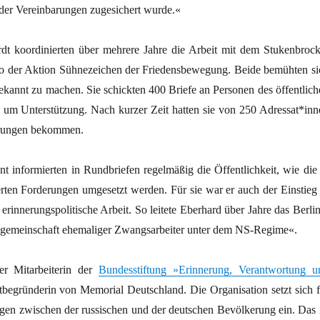
der Vereinbarungen zugesichert wurde.«
dt koordinierten über mehrere Jahre die Arbeit mit dem Stukenbrock
o der Aktion Sühnezeichen der Friedensbewegung. Beide bemühten si
ekannt zu machen. Sie schickten 400 Briefe an Personen des öffentlich
e um Unterstützung. Nach kurzer Zeit hatten sie von 250 Adressat*inn
ärungen bekommen.
t informierten in Rundbriefen regelmäßig die Öffentlichkeit, wie die 
rten Forderungen umgesetzt werden. Für sie war er auch der Einstieg 
 erinnerungspolitische Arbeit. So leitete Eberhard über Jahre das Berli
ngemeinschaft ehemaliger Zwangsarbeiter unter dem NS-Regime«.
er Mitarbeiterin der
Bundesstiftung »Erinnerung, Verantwortung u
itbegründerin von Memorial Deutschland. Die Organisation setzt sich f
gen zwischen der russischen und der deutschen Bevölkerung ein. Das i