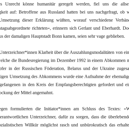
ches Unrecht könne humanitär geregelt werden, fiel uns die allsei
gkeit auf: Betroffene aus Russland hatten bei uns nachgefragt, ob w
Umsetzung dieser Erklärung wüßten, worauf verschiedene Verbän
agsabgeordnete richteten«, erinnern sich Gerlant und Eberhardt. Do
aus der damaligen Hauptstadt Bonn kamen, seien sehr vage geblieben.
 Unterzeichner*innen Klarheit über die Auszahlungsmodalitäten von ein
welche die Bundesregierung im Dezember 1992 in einem Abkommen m
fer in der Russischen Föderation, Belarus und der Ukraine zugesa
ügigen Umsetzung des Abkommens wurde eine Aufnahme der ehemalig
gefangenen in den Kreis der Empfangsberechtigten gefordert und ei
ockung der Mittel angemahnt.
egen formulierten die Initiator*innen am Schluss des Textes: »W
verantwortlichen Unterzeichner, dafür zu sorgen, dass die überlebend
ozialistischen Willkür möglichst rasch und unbürokratisch das erhalte