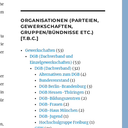
he
Am
ORGANISATIONEN (PARTEIEN,
GEWERKSCHAFTEN,
GRUPPEN/BÜNDNISSE ETC.)
ta
[T.B.C.]
wie
Gewerkschaften
(53)
er
DGB (Dachverband und
Einzelgewerkschaften)
(53)
DGB (Dachverband)
(32)
Alternativen zum DGB
(4)
er
Bundesvorstand
(1)
er
DGB Berlin-Brandenburg
(3)
in
DGB Hessen-Thüringen
(1)
DGB-Bildungszentren
(2)
ür
DGB-Frauen
(2)
DGB-Haus München
(2)
DGB-Jugend
(1)
Hochschulgruppe Freiburg
(1)
n,