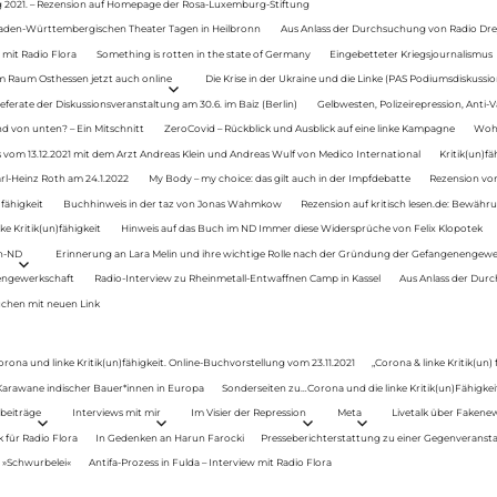
g 2021. – Rezension auf Homepage der Rosa-Luxemburg-Stiftung
Baden-Württembergischen Theater Tagen in Heilbronn
Aus Anlass der Durchsuchung von Radio Drey
 mit Radio Flora
Something is rotten in the state of Germany
Eingebetteter Kriegsjournalismus
im Raum Osthessen jetzt auch online
Die Krise in der Ukraine und die Linke (PAS Podiumsdiskussio
ferate der Diskussionsveranstaltung am 30.6. im Baiz (Berlin)
Gelbwesten, Polizeirepression, Anti-V
 von unten? – Ein Mitschnitt
ZeroCovid – Rückblick und Ausblick auf eine linke Kampagne
Woh
 vom 13.12.2021 mit dem Arzt Andreas Klein und Andreas Wulf von Medico International
Kritik(un)fä
rl-Heinz Roth am 24.1.2022
My Body – my choice: das gilt auch in der Impfdebatte
Rezension von
fähigkeit
Buchhinweis in der taz von Jonas Wahmkow
Rezension auf kritisch lesen.de: Bewähru
e Kritik(un)fähigkeit
Hinweis auf das Buch im ND Immer diese Widersprüche von Felix Klopotek
en-ND
Erinnerung an Lara Melin und ihre wichtige Rolle nach der Gründung der Gefangenengewe
nengewerkschaft
Radio-Interview zu Rheinmetall-Entwaffnen Camp in Kassel
Aus Anlass der Durc
auchen mit neuen Link
orona und linke Kritik(un)fähigkeit. Online-Buchvorstellung vom 23.11.2021
„Corona & linke Kritik(un)
: Karawane indischer Bauer*innen in Europa
Sonderseiten zu…Corona und die linke Kritik(un)Fähigkeit
beiträge
Interviews mit mir
Im Visier der Repression
Meta
Livetalk über Fakene
für Radio Flora
In Gedenken an Harun Farocki
Presseberichterstattung zu einer Gegenveransta
. »Schwurbelei«
Antifa-Prozess in Fulda – Interview mit Radio Flora