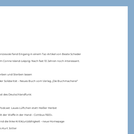
anizewski fand Eingang in einem Taz-Artikel von Beate Scheder
m Conne Island-Leipzig: Nach fast 10 Jahren noch interessant.
erben und Sterben lassen
er Solidarität – Neues Buch vom Verlag „Die Buchmacherei“
ast des Deutschlandfunk:
Podcast: Laues Lüftchen statt Heißer Herbst
Mit der Waffe in der Hand – Cottbus 1920«.
nd die linke Kritik(un)dähigkeit – neue Homepage
s Kurt Jotter