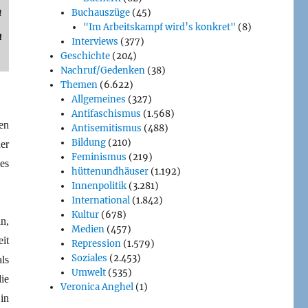
m
Buchauszüge
(45)
"Im Arbeitskampf wird’s konkret"
(8)
n
Interviews
(377)
Geschichte
(204)
Nachruf/Gedenken
(38)
Themen
(6.622)
Allgemeines
(327)
Antifaschismus
(1.568)
en
Antisemitismus
(488)
Bildung
(210)
er
Feminismus
(219)
es
hüttenundhäuser
(1.192)
Innenpolitik
(3.281)
International
(1.842)
Kultur
(678)
n,
Medien
(457)
it
Repression
(1.579)
Soziales
(2.453)
ls
Umwelt
(535)
ie
Veronica Anghel
(1)
in