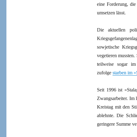
eine Forderung, die
umsetzen lässt.
Die aktuellen po
Kriegsgefangenenla
sowjetische Krieg
vegetieren mussten.
teilweise sogar i
zufolge
starben im »
Seit 1996 ist »Stal
Zwangsarbeiter. Im l
Kreistag mit den S
ablehnte. Die Schl
geringere Summe ver