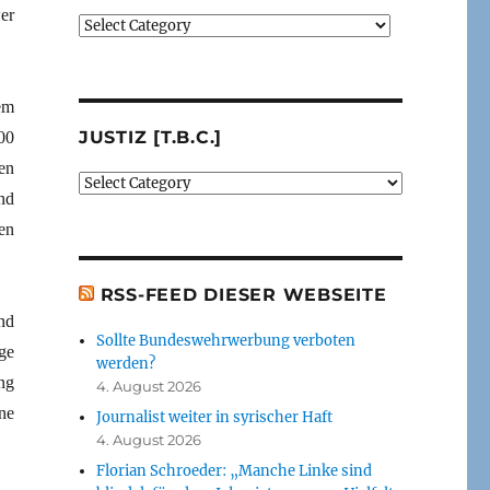
er
Verlage
(der
von
mir
em
besprochenen
JUSTIZ [T.B.C.]
00
oder
erwähnten
en
Justiz
Bücher)
nd
[t.b.c.]
[t.b.c.]
en
RSS-FEED DIESER WEBSEITE
nd
Sollte Bundeswehrwerbung verboten
ge
werden?
ng
4. August 2026
ne
Journalist weiter in syrischer Haft
4. August 2026
Florian Schroeder: „Manche Linke sind