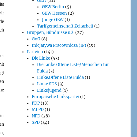
GEW
(21)
ts
GEW Berlin
(5)
ir
GEW Hessen
(2)
Junge GEW
(1)
de
Tarifgemeinschaft Zeitarbeit
(1)
ch
Gruppen, Bündnisse u.ä.
(27)
GoG
(8)
Inicjatywa Pracownicza (IP)
(19)
Parteien
(141)
er
Die Linke
(53)
it
Die Linke.Offene Liste/Menschen für
Fulda
(3)
gt
Linke.Offene Liste Fulda
(1)
en
Linke.SDS
(3)
ne
Linksjugend
(1)
Europäische Linkspartei
(1)
FDP
(18)
MLPD
(1)
ir
NPD
(28)
SPD
(44)
en
n,