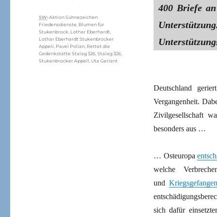
400 Briefe an
Schlagwörter
SW
:
Aktion Sühnezeichen
Unterstützung
Friedensdienste
,
Blumen für
Stukenbrock
,
Lothar Eberhardt
,
Unterstützun
Lothar Eberhardt Stukenbrocker
Appell
,
Pavel Polian
,
Rettet die
Gedenkstätte Stalag 326
,
Stalag 326
,
Stukenbrocker Appell
,
Uta Gerlant
Deutschland gerie
Vergangenheit. Dabe
Zivilgesellschaft 
besonders aus …
… Osteuropa
entsch
welche Verbrech
und
Kriegsgefange
entschädigungsberec
sich dafür einsetzt