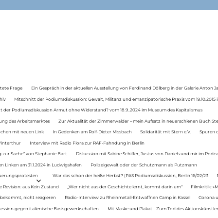
tete Frage
Ein Gespräch in der aktuellen Ausstellung von Ferdinand Dölberg in der Galerie Anton J
hiv
Mitschnitt der Podiumsdiskussion: Gewalt, Militanz und emanzipatorische Praxis vom 19.10.2015 i
tt der Podiumsdiskussion Armut ohne Widerstand? vom 18.9..2024 im Museum des Kapitalismus
ung des Arbeitsmarktes
Zur Aktualität der Zimmerwalder – mein Aufsatz in neuerschienen Buch St
auchen mit neuen Link
In Gedenken am Rolf-Dieter Missbach
Solidarität mit Stern e.V.
Spuren d
Winterthur
Interview mit Radio Flora zur RAF-Fahndung in Berlin
 zur Sache“ von Stephanie Bart
Diskussion mit Sabine Schiffer, Justus von Daniels und mir im Podc
n Linken am 31.1.2024 in Ludwigshafen
Polizeigewalt oder der Schutzmann als Putzmann
Teuerungsprotesten
War das schon der heiße Herbst? (PAS Podiumsdiskussion, Berlin 16/02/23
e Revision: aus Kein Zustand
„Wer nicht aus der Geschichte lernt, kommt darin um“
Filmkritik: »
 bekommt, nicht reagieren
Radio-Interview zu Rheinmetall-Entwaffnen Camp in Kassel
Corona u
ression gegen italienische Basisgewerkschaften
Mit Maske und Plakat – Zum Tod des Aktionskünstler