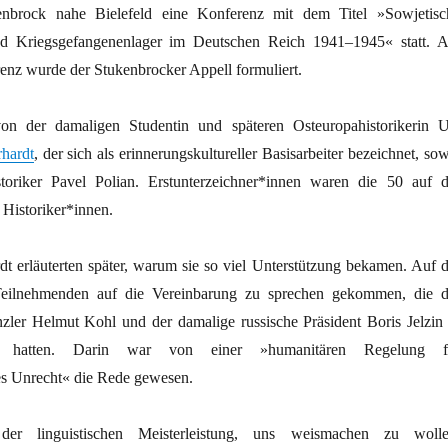
enbrock nahe Bielefeld eine Konferenz mit dem Titel »Sowjetisc
nd Kriegsgefangenenlager im Deutschen Reich 1941–1945« statt. 
enz wurde der Stukenbrocker Appell formuliert.
 von der damaligen Studentin und späteren Osteuropahistorikerin U
hardt
, der sich als erinnerungskultureller Basisarbeiter bezeichnet, so
toriker Pavel Polian. Erstunterzeichner*innen waren die 50 auf d
Historiker*innen.
dt erläuterten später, warum sie so viel Unterstützung bekamen. Auf d
Teilnehmenden auf die Vereinbarung zu sprechen gekommen, die d
ler Helmut Kohl und der damalige russische Präsident Boris Jelzin 
n hatten. Darin war von einer »humanitären Regelung f
hes Unrecht« die Rede gewesen.
er linguistischen Meisterleistung, uns weismachen zu wolle