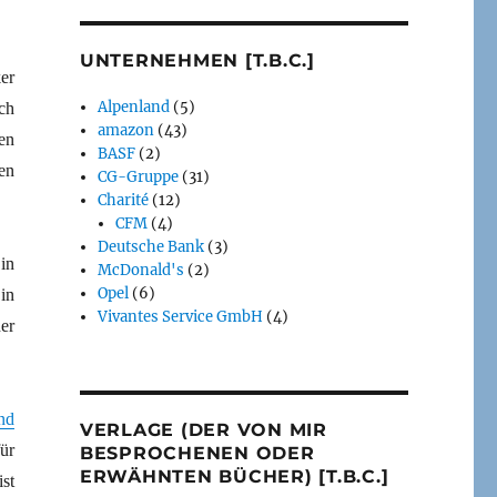
UNTERNEHMEN [T.B.C.]
er
Alpenland
(5)
ch
amazon
(43)
en
BASF
(2)
en
CG-Gruppe
(31)
Charité
(12)
CFM
(4)
Deutsche Bank
(3)
in
McDonald's
(2)
Opel
(6)
in
Vivantes Service GmbH
(4)
ner
nd
VERLAGE (DER VON MIR
ür
BESPROCHENEN ODER
ERWÄHNTEN BÜCHER) [T.B.C.]
st