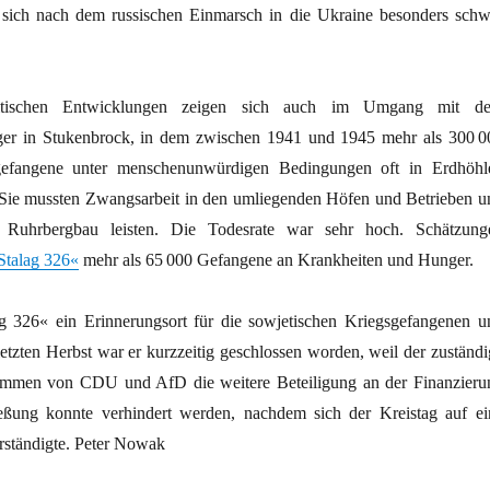
 sich nach dem russischen Einmarsch in die Ukraine besonders schw
litischen Entwicklungen zeigen sich auch im Umgang mit d
ger in Stukenbrock, in dem zwischen 1941 und 1945 mehr als 300 0
sgefangene unter menschenunwürdigen Bedingungen oft in Erdhöhl
 Sie mussten Zwangsarbeit in den umliegenden Höfen und Betrieben u
m Ruhrbergbau leisten. Die Todesrate war sehr hoch. Schätzung
Stalag 326«
mehr als 65 000 Gefangene an Krankheiten und Hunger.
ag 326« ein Erinnerungsort für die sowjetischen Kriegsgefangenen u
etzten Herbst war er kurzzeitig geschlossen worden, weil der zuständi
timmen von CDU und AfD die weitere Beteiligung an der Finanzieru
ießung konnte verhindert werden, nachdem sich der Kreistag auf ei
ständigte. Peter Nowak