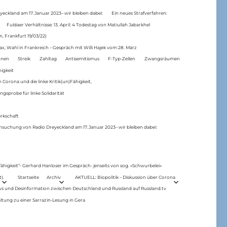
eckland am 17.Januar 2023– wir bleiben dabei:
Ein neues Strafverfahren:
Fuldaer Verhältnisse: 13. April: 4 Todestag von Matiul­lah Jabarkhel
n, Frankfurt 19/03/22)
ax, Wahl in Frankreich – Gespräch mit Willi Hajek vom 28. März
nen
Streik
Zahltag
Antisemitismus
F-Typ-Zellen
Zwangsräumen
higkeit
 Corona und die linke Kritik(un)Fähigkeit,
ngsprobe für linke Solidarität
rkschaft
hsuchung von Radio Dreyeckland am 17.Januar 2023– wir bleiben dabei:
 fähigkeit“- Gerhard Hanloser im Gespräch- jenseits von sog. »Schwurbelei«
).
Startseite
Archiv
AKTUELL: Biopolitik – Diskussion über Corona
ws und Desinformation zwischen Deutschland und Russland auf Russland.tv
ltung zu einer Sarrazin-Lesung in Gera