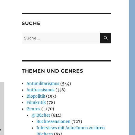
SUCHE
SUCHEN
Suche
nach:
THEMEN UND GENRES
Antimilitarismus
(544)
Antirassismus
(338)
Biopolitik
(193)
Filmkritik
(78)
Genres
(1.170)
@ Bücher
(814)
Buchrezensionen
(727)
Interviews mit AutorInnen zu ihren
n
Büchern
(82)