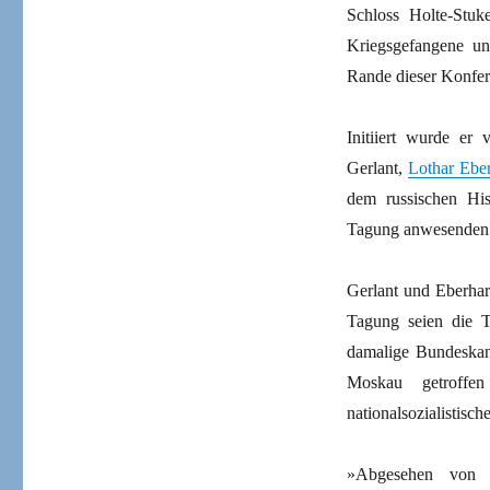
Schloss Holte-Stuk
Kriegsgefangene u
Rande dieser Konfer
Initiiert wurde er
Gerlant,
Lothar Eber
dem russischen His
Tagung anwesenden 
Gerlant und Eberhar
Tagung seien die 
damalige Bundeskanz
Moskau getroffe
nationalsozialistisc
»Abgesehen von d