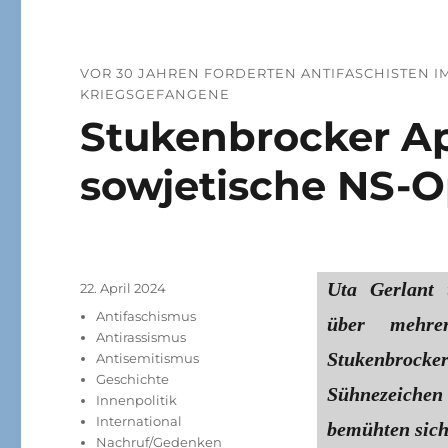
VOR 30 JAHREN FORDERTEN ANTIFASCHISTEN 
KRIEGSGEFANGENE
Stukenbrocker App
sowjetische NS-O
Uta Gerlant 
Veröffentlicht
22. April 2024
am
Kategorien
Antifaschismus
über mehre
Antirassismus
Stukenbrocke
Antisemitismus
Geschichte
Sühnezeich
Innenpolitik
International
bemühten sich
Nachruf/Gedenken