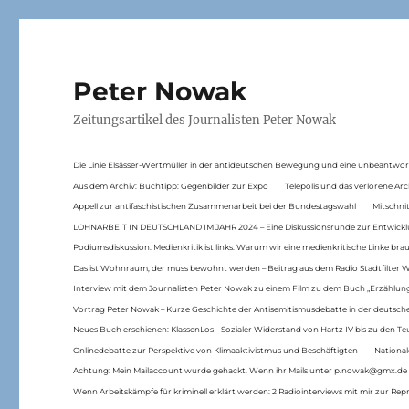
Peter Nowak
Zeitungsartikel des Journalisten Peter Nowak
Die Linie Elsässer-Wertmüller in der antideutschen Bewegung und eine unbeantwor
Aus dem Archiv: Buchtipp: Gegenbilder zur Expo
Telepolis und das verlorene Arc
Appell zur antifaschistischen Zusammenarbeit bei der Bundestagswahl
Mitschni
LOHNARBEIT IN DEUTSCHLAND IM JAHR 2024 – Eine Diskussionsrunde zur Entwickl
Podiumsdiskussion: Medienkritik ist links. Warum wir eine medienkritische Linke br
Das ist Wohnraum, der muss bewohnt werden – Beitrag aus dem Radio Stadtfilter 
Interview mit dem Journalisten Peter Nowak zu einem Film zu dem Buch „Erzählung
Vortrag Peter Nowak – Kurze Geschichte der Antisemitismusdebatte in der deutsche
Neues Buch erschienen: KlassenLos – Sozialer Widerstand von Hartz IV bis zu den 
Onlinedebatte zur Perspektive von Klimaaktivistmus und Beschäftigten
National
Achtung: Mein Mailaccount wurde gehackt. Wenn ihr Mails unter p.nowak@gmx.de
Wenn Arbeitskämpfe für kriminell erklärt werden: 2 Radiointerviews mit mir zur Rep