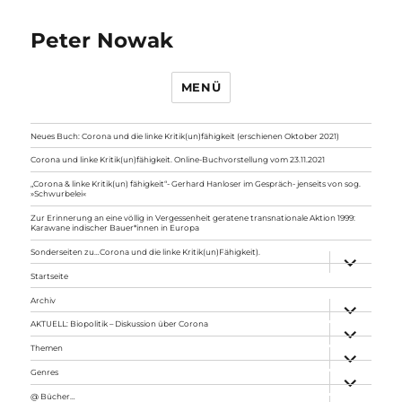
Peter Nowak
MENÜ
Neues Buch: Corona und die linke Kritik(un)fähigkeit (erschienen Oktober 2021)
Corona und linke Kritik(un)fähigkeit. Online-Buchvorstellung vom 23.11.2021
„Corona & linke Kritik(un) fähigkeit“- Gerhard Hanloser im Gespräch- jenseits von sog.
»Schwurbelei«
Zur Erinnerung an eine völlig in Vergessenheit geratene transnationale Aktion 1999:
Karawane indischer Bauer*innen in Europa
Sonderseiten zu…Corona und die linke Kritik(un)Fähigkeit).
Unterme
anzeigen
Startseite
Archiv
Unterme
anzeigen
AKTUELL: Biopolitik – Diskussion über Corona
Unterme
anzeigen
Themen
Unterme
anzeigen
Genres
Unterme
anzeigen
@ Bücher…
Unterme