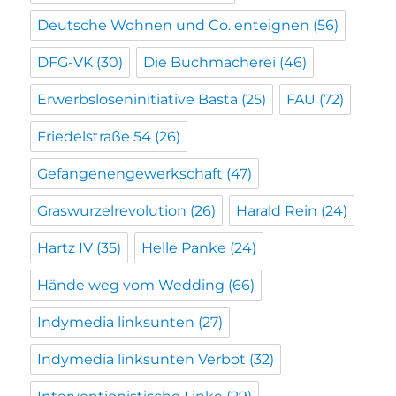
Deutsche Wohnen und Co. enteignen
(56)
DFG-VK
(30)
Die Buchmacherei
(46)
Erwerbsloseninitiative Basta
(25)
FAU
(72)
Friedelstraße 54
(26)
Gefangenengewerkschaft
(47)
Graswurzelrevolution
(26)
Harald Rein
(24)
Hartz IV
(35)
Helle Panke
(24)
Hände weg vom Wedding
(66)
Indymedia linksunten
(27)
Indymedia linksunten Verbot
(32)