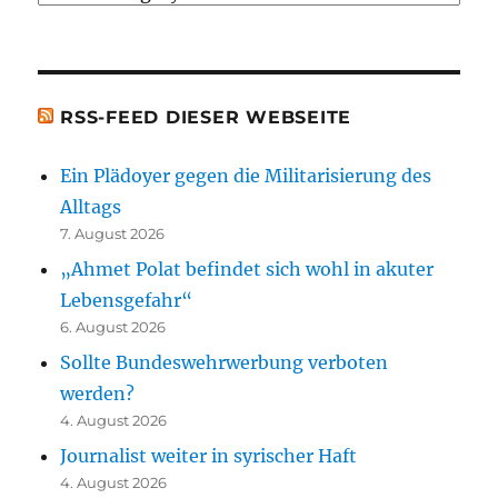
[t.b.c.]
Bücher)
[t.b.c.]
RSS-FEED DIESER WEBSEITE
Ein Plädoyer gegen die Militarisierung des
Alltags
7. August 2026
„Ahmet Polat befindet sich wohl in akuter
Lebensgefahr“
6. August 2026
Sollte Bundeswehrwerbung verboten
werden?
4. August 2026
Journalist weiter in syrischer Haft
4. August 2026