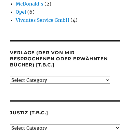
McDonald's
(2)
Opel
(6)
Vivantes Service GmbH
(4)
VERLAGE (DER VON MIR
BESPROCHENEN ODER ERWÄHNTEN
BÜCHER) [T.B.C.]
Verlage
(der
von
mir
besprochenen
JUSTIZ [T.B.C.]
oder
Justiz
erwähnten