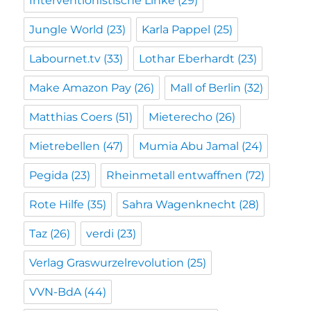
Interventionistische Linke
(29)
Jungle World
(23)
Karla Pappel
(25)
Labournet.tv
(33)
Lothar Eberhardt
(23)
Make Amazon Pay
(26)
Mall of Berlin
(32)
Matthias Coers
(51)
Mieterecho
(26)
Mietrebellen
(47)
Mumia Abu Jamal
(24)
Pegida
(23)
Rheinmetall entwaffnen
(72)
Rote Hilfe
(35)
Sahra Wagenknecht
(28)
Taz
(26)
verdi
(23)
Verlag Graswurzelrevolution
(25)
VVN-BdA
(44)