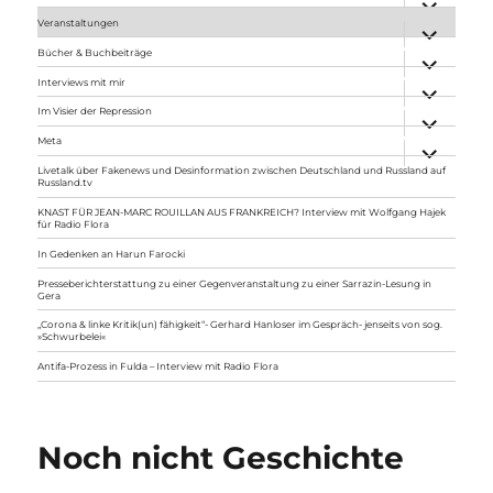
anzeigen
Veranstaltungen
Unterme
anzeigen
Bücher & Buchbeiträge
Unterme
anzeigen
Interviews mit mir
Unterme
anzeigen
Im Visier der Repression
Unterme
anzeigen
Meta
Unterme
anzeigen
Livetalk über Fakenews und Desinformation zwischen Deutschland und Russland auf
Russland.tv
KNAST FÜR JEAN-MARC ROUILLAN AUS FRANKREICH? Interview mit Wolfgang Hajek
für Radio Flora
In Gedenken an Harun Farocki
Presseberichterstattung zu einer Gegenveranstaltung zu einer Sarrazin-Lesung in
Gera
„Corona & linke Kritik(un) fähigkeit“- Gerhard Hanloser im Gespräch- jenseits von sog.
»Schwurbelei«
Antifa-Prozess in Fulda – Interview mit Radio Flora
Noch nicht Geschichte