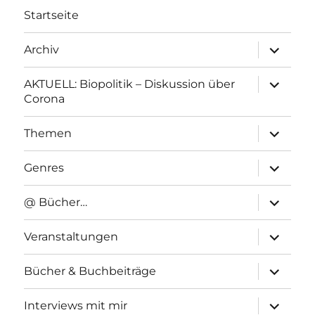
Startseite
Unterme
Archiv
anzeigen
Unterme
AKTUELL: Biopolitik – Diskussion über
anzeigen
Corona
Unterme
Themen
anzeigen
Unterme
Genres
anzeigen
Unterme
@ Bücher…
anzeigen
Unterme
Veranstaltungen
anzeigen
Unterme
Bücher & Buchbeiträge
anzeigen
Unterme
Interviews mit mir
anzeigen