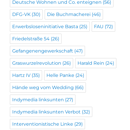
Deutsche Wohnen und Co. enteignen
(56)
DFG-VK
(30)
Die Buchmacherei
(46)
Erwerbsloseninitiative Basta
(25)
FAU
(72)
Friedelstraße 54
(26)
Gefangenengewerkschaft
(47)
Graswurzelrevolution
(26)
Harald Rein
(24)
Hartz IV
(35)
Helle Panke
(24)
Hände weg vom Wedding
(66)
Indymedia linksunten
(27)
Indymedia linksunten Verbot
(32)
Interventionistische Linke
(29)