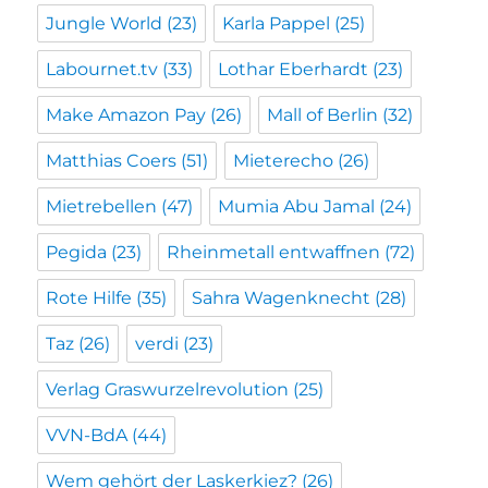
Jungle World
(23)
Karla Pappel
(25)
Labournet.tv
(33)
Lothar Eberhardt
(23)
Make Amazon Pay
(26)
Mall of Berlin
(32)
Matthias Coers
(51)
Mieterecho
(26)
Mietrebellen
(47)
Mumia Abu Jamal
(24)
Pegida
(23)
Rheinmetall entwaffnen
(72)
Rote Hilfe
(35)
Sahra Wagenknecht
(28)
Taz
(26)
verdi
(23)
Verlag Graswurzelrevolution
(25)
VVN-BdA
(44)
Wem gehört der Laskerkiez?
(26)