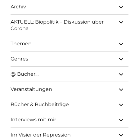
Unterme
Archiv
anzeigen
Unterme
AKTUELL: Biopolitik – Diskussion über
anzeigen
Corona
Unterme
Themen
anzeigen
Unterme
Genres
anzeigen
Unterme
@ Bücher…
anzeigen
Unterme
Veranstaltungen
anzeigen
Unterme
Bücher & Buchbeiträge
anzeigen
Unterme
Interviews mit mir
anzeigen
Unterme
Im Visier der Repression
anzeigen