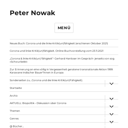
Peter Nowak
MENÜ
Neues Buch: Corona und die linke Kritik(un)fähigkeit (erschienen Oktober 2021)
Corona und linke Kritik(un)fähigkeit. Online-Buchvorstellung vom 23.11.2021
„Corona & linke Kritik(un) fähigkeit“- Gerhard Hanloser im Gespräch- jenseits von sog.
»Schwurbelei«
Zur Erinnerung an eine völlig in Vergessenheit geratene transnationale Aktion 1999:
Karawane indischer Bauer*innen in Europa
Sonderseiten zu…Corona und die linke Kritik(un)Fähigkeit).
Unterme
anzeigen
Startseite
Archiv
Unterme
anzeigen
AKTUELL: Biopolitik – Diskussion über Corona
Unterme
anzeigen
Themen
Unterme
anzeigen
Genres
Unterme
anzeigen
@ Bücher…
Unterme