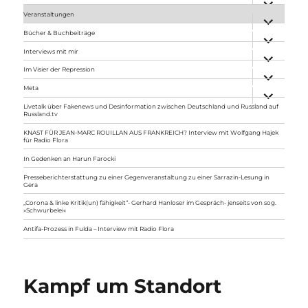
anzeigen
Veranstaltungen
Unterme
anzeigen
Bücher & Buchbeiträge
Unterme
anzeigen
Interviews mit mir
Unterme
anzeigen
Im Visier der Repression
Unterme
anzeigen
Meta
Unterme
anzeigen
Livetalk über Fakenews und Desinformation zwischen Deutschland und Russland auf
Russland.tv
KNAST FÜR JEAN-MARC ROUILLAN AUS FRANKREICH? Interview mit Wolfgang Hajek
für Radio Flora
In Gedenken an Harun Farocki
Presseberichterstattung zu einer Gegenveranstaltung zu einer Sarrazin-Lesung in
Gera
„Corona & linke Kritik(un) fähigkeit“- Gerhard Hanloser im Gespräch- jenseits von sog.
»Schwurbelei«
Antifa-Prozess in Fulda – Interview mit Radio Flora
Kampf um Standort