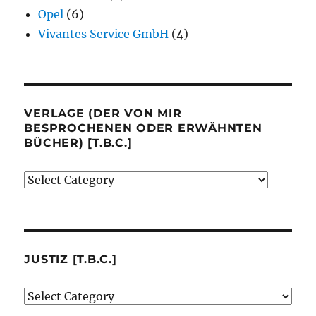
Opel
(6)
Vivantes Service GmbH
(4)
VERLAGE (DER VON MIR
BESPROCHENEN ODER ERWÄHNTEN
BÜCHER) [T.B.C.]
Verlage
(der
von
mir
besprochenen
JUSTIZ [T.B.C.]
oder
Justiz
erwähnten
[t.b.c.]