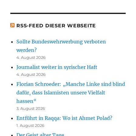
Bücher)
[t.b.c.]
RSS-FEED DIESER WEBSEITE
Sollte Bundeswehrwerbung verboten
werden?
4. August 2026
Journalist weiter in syrischer Haft
4. August 2026
Florian Schroeder: „Manche Linke sind blind
dafür, dass Islamisten unsere Vielfalt
hassen“
3. August 2026
Entführt in Raqqa: Wo ist Ahmet Polad?
1. August 2026
Der Geist alter Tage