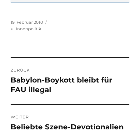
Veröffentlicht
Kategorien
19. Februar 2010
am
Innenpolitik
Beitragsnavigation
ZURÜCK
Babylon-Boykott bleibt für
Vorheriger
Beitrag:
FAU illegal
WEITER
Beliebte Szene-Devotionalien
Nächster
Beitrag: