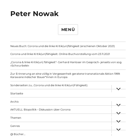
Peter Nowak
MENÜ
Neues Buch: Corona und die linke Kritik(un)fähigkeit (erschienen Oktober 2021)
Corona und linke Kritik(un)fähigkeit. Online-Buchvorstellung vom 23.11.2021
„Corona & linke Kritik(un) fähigkeit“- Gerhard Hanloser im Gespräch- jenseits von sog.
»Schwurbelei«
Zur Erinnerung an eine völlig in Vergessenheit geratene transnationale Aktion 1999:
Karawane indischer Bauer*innen in Europa
Sonderseiten zu…Corona und die linke Kritik(un)Fähigkeit).
Unterme
anzeigen
Startseite
Archiv
Unterme
anzeigen
AKTUELL: Biopolitik – Diskussion über Corona
Unterme
anzeigen
Themen
Unterme
anzeigen
Genres
Unterme
anzeigen
@ Bücher…
Unterme