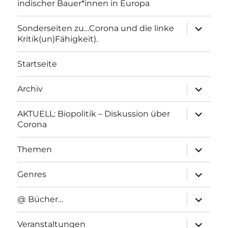
indischer Bauer*innen in Europa
Unterme
Sonderseiten zu…Corona und die linke
anzeigen
Kritik(un)Fähigkeit).
Startseite
Unterme
Archiv
anzeigen
Unterme
AKTUELL: Biopolitik – Diskussion über
anzeigen
Corona
Unterme
Themen
anzeigen
Unterme
Genres
anzeigen
Unterme
@ Bücher…
anzeigen
Unterme
Veranstaltungen