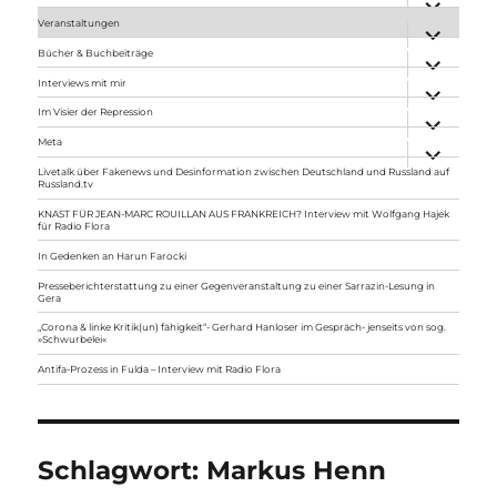
anzeigen
Veranstaltungen
Unterme
anzeigen
Bücher & Buchbeiträge
Unterme
anzeigen
Interviews mit mir
Unterme
anzeigen
Im Visier der Repression
Unterme
anzeigen
Meta
Unterme
anzeigen
Livetalk über Fakenews und Desinformation zwischen Deutschland und Russland auf
Russland.tv
KNAST FÜR JEAN-MARC ROUILLAN AUS FRANKREICH? Interview mit Wolfgang Hajek
für Radio Flora
In Gedenken an Harun Farocki
Presseberichterstattung zu einer Gegenveranstaltung zu einer Sarrazin-Lesung in
Gera
„Corona & linke Kritik(un) fähigkeit“- Gerhard Hanloser im Gespräch- jenseits von sog.
»Schwurbelei«
Antifa-Prozess in Fulda – Interview mit Radio Flora
Schlagwort:
Markus Henn