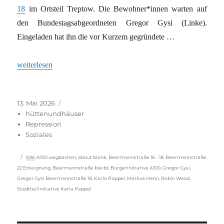
18
im Ortsteil Treptow. Die Bewohner*innen warten auf
den Bundestagsabgeordneten Gregor Gysi (Linke).
Eingeladen hat ihn die vor Kurzem gegründete …
„A100 in Berlin: Betontrasse frisst Wohnraum und Stadtnatur“
weiterlesen
Veröffentlicht
Kategorien
13. Mai 2026
am
hüttenundhäuser
Repression
Soziales
Schlagwörter
SW
:
A100 wegbashen
,
about blank
,
Beermannstraße 16 - 18
,
Beermannstraße
22 Enteignung
,
Beermannstraße bleibt
,
Bürgerinitiative A100
,
Gregor Gysi
,
Gregor Gysi Beermannstraße 18
,
Karla Pappel
,
Markus Henn
,
Robin Wood
,
Stadtteilinitiative Karla Pappel