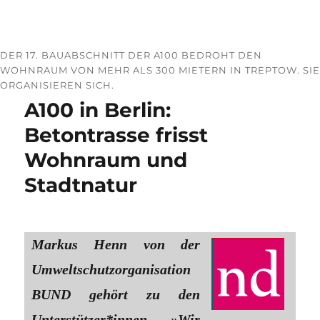
DER 17. BAUABSCHNITT DER A100 BEDROHT DEN
WOHNRAUM VON MEHR ALS 300 MIETERN IN TREPTOW. SIE
ORGANISIEREN SICH.
A100 in Berlin:
Betontrasse frisst
Wohnraum und
Stadtnatur
Markus Henn von der
Umweltschutzorganisation
BUND gehört zu den
Unterstützer*innen. »Wir