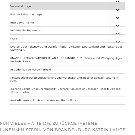
anzeigen
Veranstaltungen
Unterme
anzeigen
Bücher & Buchbeiträge
Unterme
anzeigen
Interviews mit mir
Unterme
anzeigen
Im Visier der Repression
Unterme
anzeigen
Meta
Unterme
anzeigen
Livetalk über Fakenews und Desinformation zwischen Deutschland und Russland auf
Russland.tv
KNAST FÜR JEAN-MARC ROUILLAN AUS FRANKREICH? Interview mit Wolfgang Hajek
für Radio Flora
In Gedenken an Harun Farocki
Presseberichterstattung zu einer Gegenveranstaltung zu einer Sarrazin-Lesung in
Gera
„Corona & linke Kritik(un) fähigkeit“- Gerhard Hanloser im Gespräch- jenseits von sog.
»Schwurbelei«
Antifa-Prozess in Fulda – Interview mit Radio Flora
FÜR VIELES HÄTTE DIE ZURÜCKGETRETENE
INNENMINISTERIN VON BRANDENBURG KATRIN LANGE