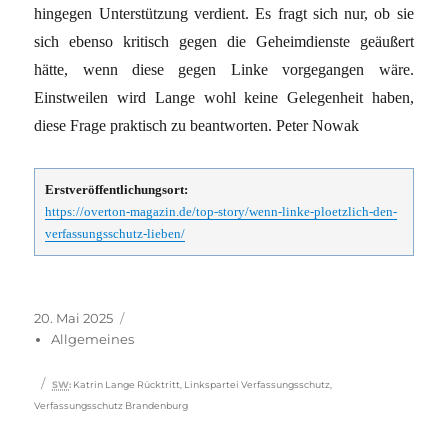
hingegen Unterstützung verdient. Es fragt sich nur, ob sie
sich ebenso kritisch gegen die Geheimdienste geäußert
hätte, wenn diese gegen Linke vorgegangen wäre.
Einstweilen wird Lange wohl keine Gelegenheit haben,
diese Frage praktisch zu beantworten. Peter Nowak
Erstveröffentlichungsort:
https://overton-magazin.de/top-story/wenn-linke-ploetzlich-den-
verfassungsschutz-lieben/
Veröffentlicht
Kategorien
20. Mai 2025
am
Allgemeines
Schlagwörter
SW
:
Katrin Lange Rücktritt
,
Linkspartei Verfassungsschutz
,
Verfassungsschutz Brandenburg