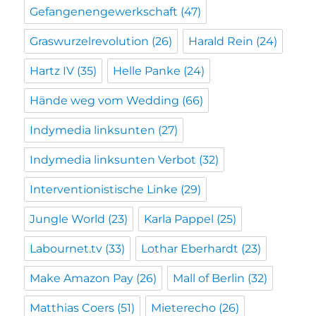
Gefangenengewerkschaft
(47)
Graswurzelrevolution
(26)
Harald Rein
(24)
Hartz IV
(35)
Helle Panke
(24)
Hände weg vom Wedding
(66)
Indymedia linksunten
(27)
Indymedia linksunten Verbot
(32)
Interventionistische Linke
(29)
Jungle World
(23)
Karla Pappel
(25)
Labournet.tv
(33)
Lothar Eberhardt
(23)
Make Amazon Pay
(26)
Mall of Berlin
(32)
Matthias Coers
(51)
Mieterecho
(26)