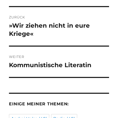
Beitragsnavigation
ZURÜCK
»Wir ziehen nicht in eure
Vorheriger
Beitrag:
Kriege«
WEITER
Kommunistische Literatin
Nächster
Beitrag:
EINIGE MEINER THEMEN: