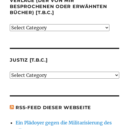
VERLAGE (DER VON MIR
BESPROCHENEN ODER ERWÄHNTEN
BÜCHER) [T.B.C.]
Verlage
(der
von
mir
besprochenen
JUSTIZ [T.B.C.]
oder
Justiz
erwähnten
[t.b.c.]
Bücher)
[t.b.c.]
RSS-FEED DIESER WEBSEITE
Ein Plädoyer gegen die Militarisierung des