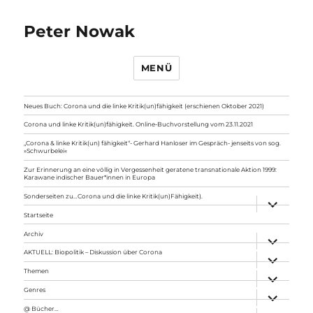
Peter Nowak
MENÜ
Neues Buch: Corona und die linke Kritik(un)fähigkeit (erschienen Oktober 2021)
Corona und linke Kritik(un)fähigkeit. Online-Buchvorstellung vom 23.11.2021
„Corona & linke Kritik(un) fähigkeit“- Gerhard Hanloser im Gespräch- jenseits von sog.
»Schwurbelei«
Zur Erinnerung an eine völlig in Vergessenheit geratene transnationale Aktion 1999:
Karawane indischer Bauer*innen in Europa
Sonderseiten zu…Corona und die linke Kritik(un)Fähigkeit).
Unterme
anzeigen
Startseite
Archiv
Unterme
anzeigen
AKTUELL: Biopolitik – Diskussion über Corona
Unterme
anzeigen
Themen
Unterme
anzeigen
Genres
Unterme
anzeigen
@ Bücher…
Unterme