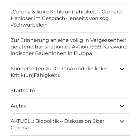
„Corona & linke Kritik(un) fähigkeit“- Gerhard
Hanloser im Gespräch- jenseits von sog.
»Schwurbelei«
Zur Erinnerung an eine völlig in Vergessenheit
geratene transnationale Aktion 1999: Karawane
indischer Bauer*innen in Europa
Unterme
Sonderseiten zu…Corona und die linke
anzeigen
Kritik(un)Fähigkeit).
Startseite
Unterme
Archiv
anzeigen
Unterme
AKTUELL: Biopolitik – Diskussion über
anzeigen
Corona