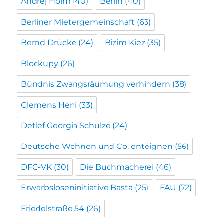
Andrej Holm
(40)
Berlin
(40)
Berliner Mietergemeinschaft
(63)
Bernd Drücke
(24)
Bizim Kiez
(35)
Blockupy
(26)
Bündnis Zwangsräumung verhindern
(38)
Clemens Heni
(33)
Detlef Georgia Schulze
(24)
Deutsche Wohnen und Co. enteignen
(56)
DFG-VK
(30)
Die Buchmacherei
(46)
Erwerbsloseninitiative Basta
(25)
FAU
(72)
Friedelstraße 54
(26)