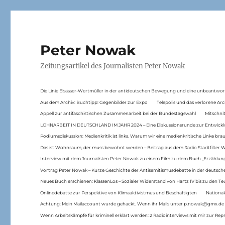
Peter Nowak
Zeitungsartikel des Journalisten Peter Nowak
Die Linie Elsässer-Wertmüller in der antideutschen Bewegung und eine unbeantwor
Aus dem Archiv: Buchtipp: Gegenbilder zur Expo
Telepolis und das verlorene Arc
Appell zur antifaschistischen Zusammenarbeit bei der Bundestagswahl
Mitschni
LOHNARBEIT IN DEUTSCHLAND IM JAHR 2024 – Eine Diskussionsrunde zur Entwickl
Podiumsdiskussion: Medienkritik ist links. Warum wir eine medienkritische Linke br
Das ist Wohnraum, der muss bewohnt werden – Beitrag aus dem Radio Stadtfilter 
Interview mit dem Journalisten Peter Nowak zu einem Film zu dem Buch „Erzählung
Vortrag Peter Nowak – Kurze Geschichte der Antisemitismusdebatte in der deutsche
Neues Buch erschienen: KlassenLos – Sozialer Widerstand von Hartz IV bis zu den 
Onlinedebatte zur Perspektive von Klimaaktivistmus und Beschäftigten
National
Achtung: Mein Mailaccount wurde gehackt. Wenn ihr Mails unter p.nowak@gmx.de
Wenn Arbeitskämpfe für kriminell erklärt werden: 2 Radiointerviews mit mir zur Rep