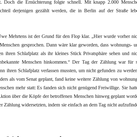
et. Doch die Ernüchterung folgte schnell. Mit knapp 2.000 Mensch
hteil derjenigen gezählt werden, die in Berlin auf der Straße leb
e Mehrtens ist der Grund für den Flop klar. „Hier wurde vorher nic
n Menschen gesprochen. Dann wäre klar geworden, dass wohnungs- u
 ihren Schlafplatz als ihr kleines Stück Privatsphäre sehen und nic
 unbekannte Menschen hinkommen.“ Der Tag der Zählung war für s
ann ihren Schlafplatz verlassen mussten, um nicht gefunden zu werden
ders als vom Senat geplant, fand keine weitere Zählung von wohnung
schen mehr statt: Es fanden sich nicht genügend Freiwillige. Sie hatt
ie Aktion über die Köpfe der betroffenen Menschen hinweg geplant word
er Zählung widersetzten, indem sie einfach an dem Tag nicht aufzufind