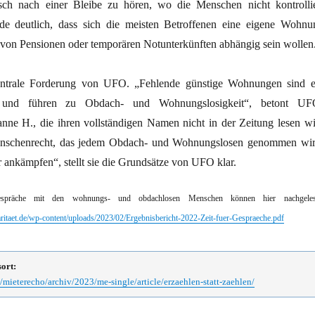
h nach einer Bleibe zu hören, wo die Menschen nicht kontrollie
e deutlich, dass sich die meisten Betroffenen eine eigene Wohnu
von Pensionen oder temporären Notunterkünften abhängig sein wollen
entrale Forderung von UFO. „Fehlende günstige Wohnungen sind e
m und führen zu Obdach- und Wohnungslosigkeit“, betont UF
nne H., die ihren vollständigen Namen nicht in der Zeitung lesen wil
enschenrecht, das jedem Obdach- und Wohnungslosen genommen wir
 ankämpfen“, stellt sie die Grundsätze von UFO klar.
spräche mit den wohnungs- und obdachlosen Menschen können hier nachgele
idaritaet.de/wp-content/uploads/2023/02/Ergebnisbericht-2022-Zeit-fuer-Gespraeche.pdf
sort:
mieterecho/archiv/2023/me-single/article/erzaehlen-statt-zaehlen/