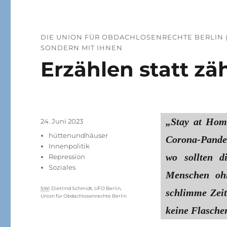
DIE UNION FÜR OBDACHLOSENRECHTE BERLIN (
SONDERN MIT IHNEN
Erzählen statt zä
„Stay at Hom
Veröffentlicht
24. Juni 2023
am
Kategorien
hüttenundhäuser
Corona-Pande
Innenpolitik
wo sollten 
Repression
Soziales
Menschen oh
Schlagwörter
SW
:
Dietlind Schmidt
,
UFO Berlin
,
schlimme Zei
Union für Obdachlosenrechte Berlin
keine Flasche