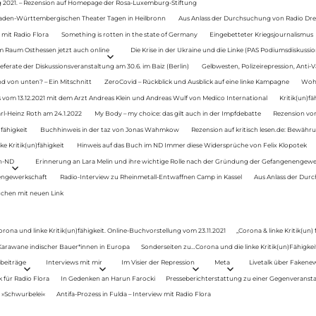
g 2021. – Rezension auf Homepage der Rosa-Luxemburg-Stiftung
Baden-Württembergischen Theater Tagen in Heilbronn
Aus Anlass der Durchsuchung von Radio Drey
 mit Radio Flora
Something is rotten in the state of Germany
Eingebetteter Kriegsjournalismus
im Raum Osthessen jetzt auch online
Die Krise in der Ukraine und die Linke (PAS Podiumsdiskussio
ferate der Diskussionsveranstaltung am 30.6. im Baiz (Berlin)
Gelbwesten, Polizeirepression, Anti-V
 von unten? – Ein Mitschnitt
ZeroCovid – Rückblick und Ausblick auf eine linke Kampagne
Woh
 vom 13.12.2021 mit dem Arzt Andreas Klein und Andreas Wulf von Medico International
Kritik(un)fä
rl-Heinz Roth am 24.1.2022
My Body – my choice: das gilt auch in der Impfdebatte
Rezension von
fähigkeit
Buchhinweis in der taz von Jonas Wahmkow
Rezension auf kritisch lesen.de: Bewähru
e Kritik(un)fähigkeit
Hinweis auf das Buch im ND Immer diese Widersprüche von Felix Klopotek
en-ND
Erinnerung an Lara Melin und ihre wichtige Rolle nach der Gründung der Gefangenengewe
nengewerkschaft
Radio-Interview zu Rheinmetall-Entwaffnen Camp in Kassel
Aus Anlass der Durc
auchen mit neuen Link
orona und linke Kritik(un)fähigkeit. Online-Buchvorstellung vom 23.11.2021
„Corona & linke Kritik(un)
: Karawane indischer Bauer*innen in Europa
Sonderseiten zu…Corona und die linke Kritik(un)Fähigkeit
beiträge
Interviews mit mir
Im Visier der Repression
Meta
Livetalk über Fakene
für Radio Flora
In Gedenken an Harun Farocki
Presseberichterstattung zu einer Gegenveransta
. »Schwurbelei«
Antifa-Prozess in Fulda – Interview mit Radio Flora