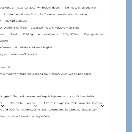
eckland am 17.Januar 2023– wir bleiben dabei:
Ein neues Strafverfahren:
Fuldaer Verhältnisse: 13. April: 4 Todestag von Matiul­lah Jabarkhel
n, Frankfurt 19/03/22)
ax, Wahl in Frankreich – Gespräch mit Willi Hajek vom 28. März
nen
Streik
Zahltag
Antisemitismus
F-Typ-Zellen
Zwangsräumen
higkeit
 Corona und die linke Kritik(un)Fähigkeit,
ngsprobe für linke Solidarität
rkschaft
hsuchung von Radio Dreyeckland am 17.Januar 2023– wir bleiben dabei:
 fähigkeit“- Gerhard Hanloser im Gespräch- jenseits von sog. »Schwurbelei«
).
Startseite
Archiv
AKTUELL: Biopolitik – Diskussion über Corona
ws und Desinformation zwischen Deutschland und Russland auf Russland.tv
ltung zu einer Sarrazin-Lesung in Gera