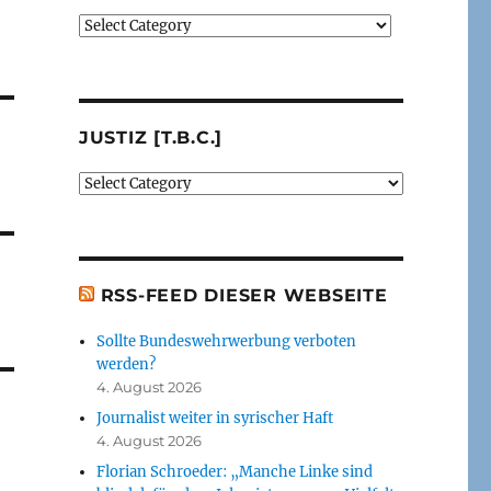
Verlage
(der
von
mir
besprochenen
JUSTIZ [T.B.C.]
oder
erwähnten
Justiz
Bücher)
[t.b.c.]
[t.b.c.]
RSS-FEED DIESER WEBSEITE
Sollte Bundeswehrwerbung verboten
werden?
4. August 2026
Journalist weiter in syrischer Haft
4. August 2026
Florian Schroeder: „Manche Linke sind