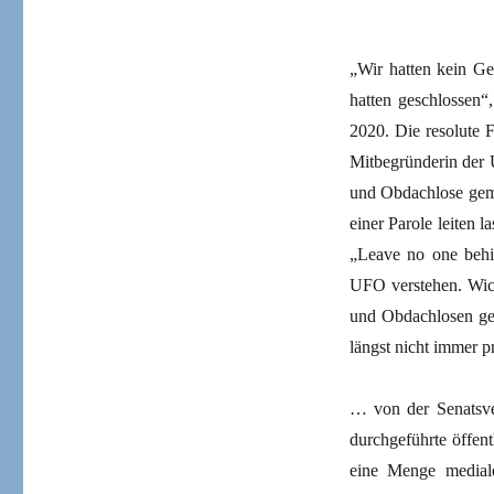
„Wir hatten kein Ge
hatten geschlossen“
2020. Die resolute F
Mitbegründerin der 
und Obdachlose gem
einer Parole leiten l
„Leave no one behi
UFO verstehen. Wich
und Obdachlosen ger
längst nicht immer p
… von der Senatsver
durchgeführte öffen
eine Menge mediale