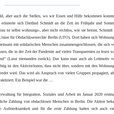
ld, aber auch die Stellen, wo wir Essen und Hilfe bekommen konnte
, erinnerte sich Dietlind Schmidt an die Zeit im Frühjahr und Somm
rau ist selbst wohnungs-, aber nicht rechtlos, wie sie betont. Schmidt 
Union für Obdachlosenrechte Berlin (UFO). Dort haben sich Wohnung
einsam mit solidarischen Menschen zusammengeschlossen, die sich v
assen, die in der Zeit der Pandemie auf vielen Transparenten zu lesen w
nd“ (Lasst niemanden zurück). Das kann man auch als Leitmotiv v
tig ist den Aktivist/innen, dass nicht über, sondern mit den Wohnung
edet wird. Das wird als Anspruch von vielen Gruppen propagiert, ab
raktiziert. Ein Beispiel war die …
waltung für Integration, Soziales und Arbeit im Januar 2020 erstma
tliche Zählung von obdachlosen Menschen in Berlin. Die Aktion bek
 Aufmerksamkeit und für die erste Zählung hatten sich auch vie