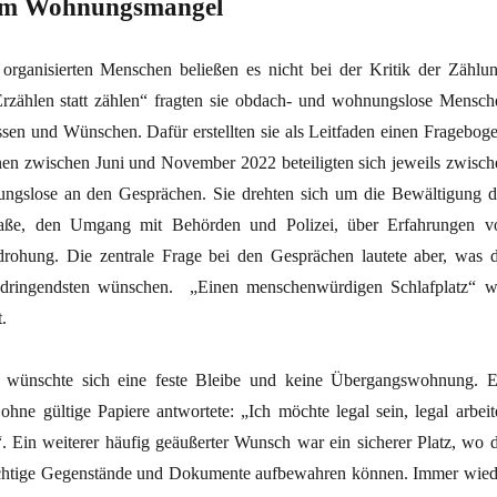
em Wohnungsmangel
rganisierten Menschen beließen es nicht bei der Kritik der Zählun
zählen statt zählen“ fragten sie obdach- und wohnungslose Mensch
ssen und Wünschen. Dafür erstellten sie als Leitfaden einen Frageboge
n zwischen Juni und November 2022 beteiligten sich jeweils zwisch
gslose an den Gesprächen. Sie drehten sich um die Bewältigung d
traße, den Umgang mit Behörden und Polizei, über Erfahrungen v
ohung. Die zentrale Frage bei den Gesprächen lautete aber, was d
dringendsten wünschen. „Einen menschenwürdigen Schlafplatz“ w
t.
 wünschte sich eine feste Bleibe und keine Übergangswohnung. E
ohne gültige Papiere antwortete: „Ich möchte legal sein, legal arbeit
. Ein weiterer häufig geäußerter Wunsch war ein sicherer Platz, wo d
htige Gegenstände und Dokumente aufbewahren können. Immer wied