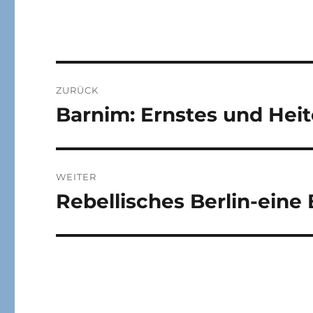
Beitragsnavigation
ZURÜCK
Barnim: Ernstes und Hei
Vorheriger
Beitrag:
WEITER
Rebellisches Berlin-ein
Nächster
Beitrag: