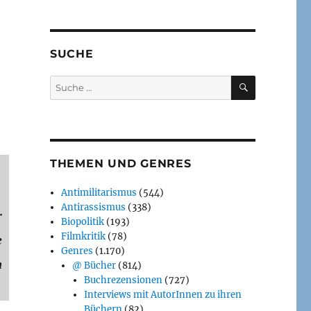
SUCHE
SUCHEN
Suche
nach:
THEMEN UND GENRES
Antimilitarismus
(544)
Antirassismus
(338)
r
Biopolitik
(193)
Filmkritik
(78)
e
Genres
(1.170)
n
@ Bücher
(814)
Buchrezensionen
(727)
Interviews mit AutorInnen zu ihren
Büchern
(82)