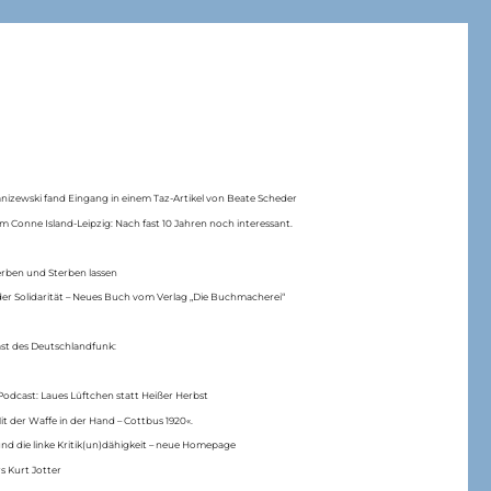
anizewski fand Eingang in einem Taz-Artikel von Beate Scheder
m Conne Island-Leipzig: Nach fast 10 Jahren noch interessant.
erben und Sterben lassen
er Solidarität – Neues Buch vom Verlag „Die Buchmacherei“
ast des Deutschlandfunk:
Podcast: Laues Lüftchen statt Heißer Herbst
Mit der Waffe in der Hand – Cottbus 1920«.
nd die linke Kritik(un)dähigkeit – neue Homepage
s Kurt Jotter