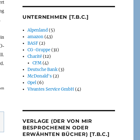
rt
ng
UNTERNEHMEN [T.B.C.]
.
Alpenland
(5)
amazon
(43)
in
BASF
(2)
O-
CG-Gruppe
(31)
l.
Charité
(12)
CFM
(4)
d.
Deutsche Bank
(3)
McDonald's
(2)
Opel
(6)
sen
Vivantes Service GmbH
(4)
VERLAGE (DER VON MIR
BESPROCHENEN ODER
ERWÄHNTEN BÜCHER) [T.B.C.]