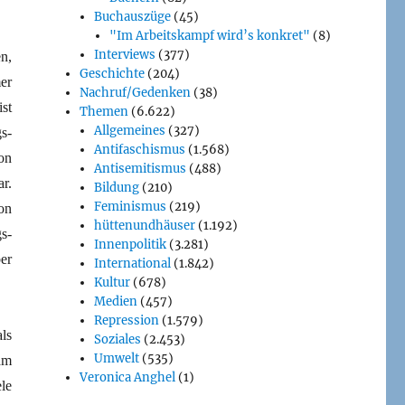
Buchauszüge
(45)
"Im Arbeitskampf wird’s konkret"
(8)
Interviews
(377)
n,
Geschichte
(204)
er
Nachruf/Gedenken
(38)
ist
Themen
(6.622)
Allgemeines
(327)
s-
Antifaschismus
(1.568)
on
Antisemitismus
(488)
ar.
Bildung
(210)
Feminismus
(219)
on
hüttenundhäuser
(1.192)
s-
Innenpolitik
(3.281)
er
International
(1.842)
Kultur
(678)
Medien
(457)
Repression
(1.579)
ls
Soziales
(2.453)
Umwelt
(535)
am
Veronica Anghel
(1)
le