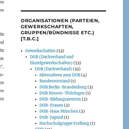
en
en
ORGANISATIONEN (PARTEIEN,
GEWERKSCHAFTEN,
GRUPPEN/BÜNDNISSE ETC.)
ht
[T.B.C.]
nd
ht
Gewerkschaften
(53)
DGB (Dachverband und
ie
Einzelgewerkschaften)
(53)
“,
DGB (Dachverband)
(32)
s-
Alternativen zum DGB
(4)
Bundesvorstand
(1)
en
DGB Berlin-Brandenburg
(3)
en
DGB Hessen-Thüringen
(1)
en
DGB-Bildungszentren
(2)
DGB-Frauen
(2)
DGB-Haus München
(2)
DGB-Jugend
(1)
Hochschulgruppe Freiburg
(1)