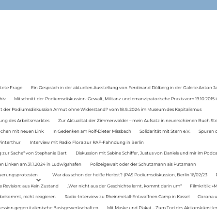
tete Frage
Ein Gespräch in der aktuellen Ausstellung von Ferdinand Dölberg in der Galerie Anton J
hiv
Mitschnitt der Podiumsdiskussion: Gewalt, Militanz und emanzipatorische Praxis vom 19.10.2015 i
tt der Podiumsdiskussion Armut ohne Widerstand? vom 18.9..2024 im Museum des Kapitalismus
ung des Arbeitsmarktes
Zur Aktualität der Zimmerwalder – mein Aufsatz in neuerschienen Buch St
auchen mit neuen Link
In Gedenken am Rolf-Dieter Missbach
Solidarität mit Stern e.V.
Spuren d
Winterthur
Interview mit Radio Flora zur RAF-Fahndung in Berlin
 zur Sache“ von Stephanie Bart
Diskussion mit Sabine Schiffer, Justus von Daniels und mir im Podc
n Linken am 31.1.2024 in Ludwigshafen
Polizeigewalt oder der Schutzmann als Putzmann
Teuerungsprotesten
War das schon der heiße Herbst? (PAS Podiumsdiskussion, Berlin 16/02/23
e Revision: aus Kein Zustand
„Wer nicht aus der Geschichte lernt, kommt darin um“
Filmkritik: »
 bekommt, nicht reagieren
Radio-Interview zu Rheinmetall-Entwaffnen Camp in Kassel
Corona u
ression gegen italienische Basisgewerkschaften
Mit Maske und Plakat – Zum Tod des Aktionskünstler