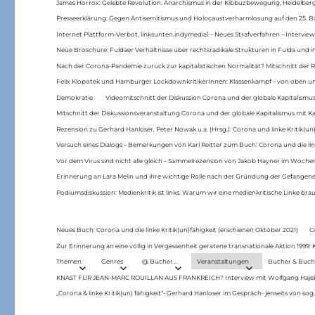
James Horrox: Gelebte Revolution. Anarchismus in der Kibbuzbewegung, Heidelber
Presseerklärung: Gegen Antisemitismus und Holocaustverharmlosung auf den 25. 
Internet Plattform-Verbot, linksunten.indymedia1 – Neues Strafverfahren – Interview
Neue Broschüre: Fuldaer Verhältnisse über rechtsradikale Strukturen in Fulda und 
Nach der Corona-Pandemie zurück zur kapitalistischen Normalität? Mitschnitt der Re
Felix Klopotek und Hamburger LockdownkritikerInnen: Klassenkampf – von oben und
Demokratie
Videomitschnitt der Diskussion Corona und der globale Kapitalismus
Mitschnitt der Diskussionsveranstaltung Corona und der globale Kapitalismus mit Ka
Rezension zu Gerhard Hanloser, Peter Nowak u.a. (Hrsg.): Corona und linke Kritik(un)
Versuch eines Dialogs – Bemerkungen von Karl Reitter zum Buch: Corona und die link
Vor dem Virus sind nicht alle gleich – Sammelrezension von Jakob Hayner im Woch
Erinnerung an Lara Melin und ihre wichtige Rolle nach der Gründung der Gefange
Podiumsdiskussion: Medienkritik ist links. Warum wir eine medienkritische Linke br
Neues Buch: Corona und die linke Kritik(un)fähigkeit (erschienen Oktober 2021)
C
Zur Erinnerung an eine völlig in Vergessenheit geratene transnationale Aktion 1999
Themen
Genres
@ Bücher…
Veranstaltungen
Bücher & Buch
KNAST FÜR JEAN-MARC ROUILLAN AUS FRANKREICH? Interview mit Wolfgang Hajek 
„Corona & linke Kritik(un) fähigkeit“- Gerhard Hanloser im Gespräch- jenseits von sog