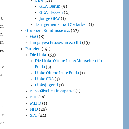
GEW
(21)
GEW Berlin
(5)
GEW Hessen
(2)
g.
Junge GEW
(1)
Tarifgemeinschaft Zeitarbeit
(1)
en
Gruppen, Bündnisse u.ä.
(27)
n.
GoG
(8)
en
Inicjatywa Pracownicza (IP)
(19)
Parteien
(141)
es
Die Linke
(53)
on
Die Linke.Offene Liste/Menschen für
ie
Fulda
(3)
Linke.Offene Liste Fulda
(1)
ar
Linke.SDS
(3)
Linksjugend
(1)
Europäische Linkspartei
(1)
FDP
(18)
in
MLPD
(1)
en
NPD
(28)
ie
SPD
(44)
er