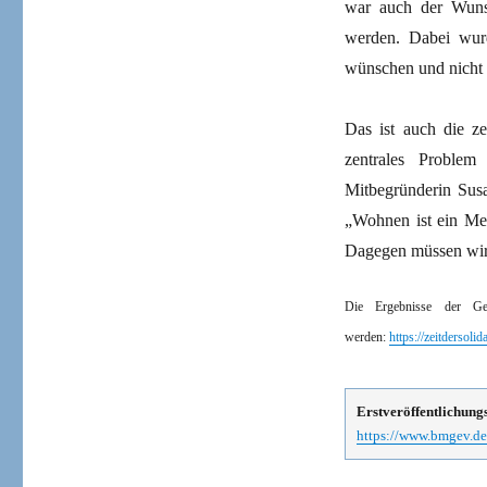
war auch der Wunsc
werden. Dabei wurd
wünschen und nicht 
Das ist auch die z
zentrales Proble
Mitbegründerin Susa
„Wohnen ist ein M
Dagegen müssen wir
Die Ergebnisse der Ge
werden:
https://zeitdersol
Erstveröffentlichung
https://www.bmgev.de/