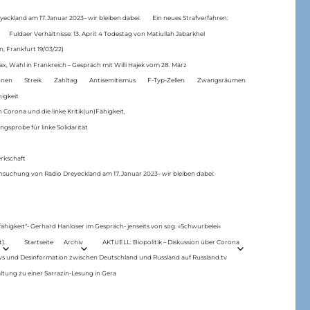
eckland am 17.Januar 2023– wir bleiben dabei:
Ein neues Strafverfahren:
Fuldaer Verhältnisse: 13. April: 4 Todestag von Matiul­lah Jabarkhel
n, Frankfurt 19/03/22)
ax, Wahl in Frankreich – Gespräch mit Willi Hajek vom 28. März
nen
Streik
Zahltag
Antisemitismus
F-Typ-Zellen
Zwangsräumen
higkeit
 Corona und die linke Kritik(un)Fähigkeit,
ngsprobe für linke Solidarität
rkschaft
hsuchung von Radio Dreyeckland am 17.Januar 2023– wir bleiben dabei:
 fähigkeit“- Gerhard Hanloser im Gespräch- jenseits von sog. »Schwurbelei«
).
Startseite
Archiv
AKTUELL: Biopolitik – Diskussion über Corona
ws und Desinformation zwischen Deutschland und Russland auf Russland.tv
ltung zu einer Sarrazin-Lesung in Gera