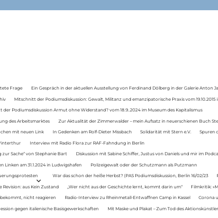
tete Frage
Ein Gespräch in der aktuellen Ausstellung von Ferdinand Dölberg in der Galerie Anton J
hiv
Mitschnitt der Podiumsdiskussion: Gewalt, Militanz und emanzipatorische Praxis vom 19.10.2015 i
tt der Podiumsdiskussion Armut ohne Widerstand? vom 18.9..2024 im Museum des Kapitalismus
ung des Arbeitsmarktes
Zur Aktualität der Zimmerwalder – mein Aufsatz in neuerschienen Buch St
auchen mit neuen Link
In Gedenken am Rolf-Dieter Missbach
Solidarität mit Stern e.V.
Spuren d
Winterthur
Interview mit Radio Flora zur RAF-Fahndung in Berlin
 zur Sache“ von Stephanie Bart
Diskussion mit Sabine Schiffer, Justus von Daniels und mir im Podc
n Linken am 31.1.2024 in Ludwigshafen
Polizeigewalt oder der Schutzmann als Putzmann
Teuerungsprotesten
War das schon der heiße Herbst? (PAS Podiumsdiskussion, Berlin 16/02/23
e Revision: aus Kein Zustand
„Wer nicht aus der Geschichte lernt, kommt darin um“
Filmkritik: »
 bekommt, nicht reagieren
Radio-Interview zu Rheinmetall-Entwaffnen Camp in Kassel
Corona u
ression gegen italienische Basisgewerkschaften
Mit Maske und Plakat – Zum Tod des Aktionskünstler