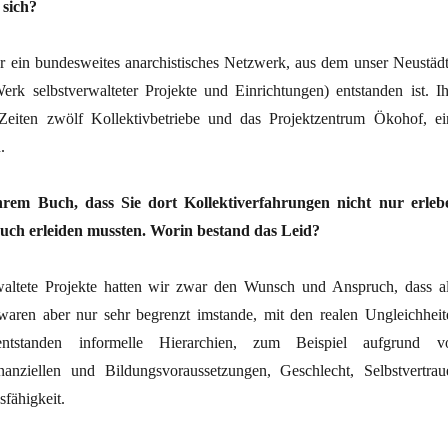
 sich?
 ein bundesweites anarchistisches Netzwerk, aus dem unser Neustädt
rk selbstverwalteter Projekte und Einrichtungen) entstanden ist. I
Zeiten zwölf Kollektivbetriebe und das Projektzentrum Ökohof, ei
.
Ihrem Buch
, dass Sie dort Kollektiverfahrungen nicht nur erleb
uch erleiden mussten. Worin bestand das Leid?
waltete Projekte hatten wir zwar den Wunsch und Anspruch, dass al
, waren aber nur sehr begrenzt imstande, mit den realen Ungleichheit
tstanden informelle Hierarchien, zum Beispiel aufgrund v
inanziellen und Bildungsvoraussetzungen, Geschlecht, Selbstvertrau
fähigkeit.