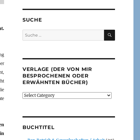
SUCHE
t.
SUCHEN
Suche
nach:
ng
er
VERLAGE (DER VON MIR
t,
BESPROCHENEN ODER
ht
ERWÄHNTEN BÜCHER)
ie
Verlage
te
(der
von
mir
besprochenen
en
BUCHTITEL
oder
in
erwähnten