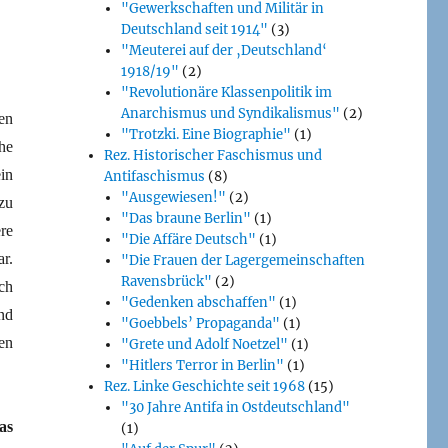
"Gewerkschaften und Militär in
Deutschland seit 1914"
(3)
"Meuterei auf der ‚Deutschland‘
1918/19"
(2)
"Revolutionäre Klassenpolitik im
Anarchismus und Syndikalismus"
(2)
en
"Trotzki. Eine Biographie"
(1)
he
Rez. Historischer Faschismus und
in
Antifaschismus
(8)
"Ausgewiesen!"
(2)
zu
"Das braune Berlin"
(1)
re
"Die Affäre Deutsch"
(1)
r.
"Die Frauen der Lagergemeinschaften
Ravensbrück"
(2)
ch
"Gedenken abschaffen"
(1)
nd
"Goebbels’ Propaganda"
(1)
en
"Grete und Adolf Noetzel"
(1)
"Hitlers Terror in Berlin"
(1)
Rez. Linke Geschichte seit 1968
(15)
"30 Jahre Antifa in Ostdeutschland"
as
(1)