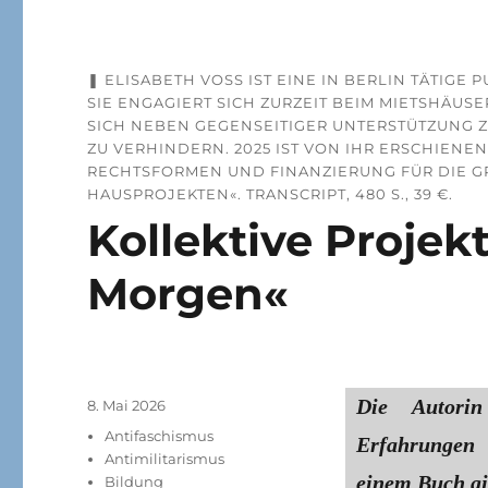
❚ ELISABETH VOSS IST EINE IN BERLIN TÄTIGE
SIE ENGAGIERT SICH ZURZEIT BEIM MIETSHÄU
SICH NEBEN GEGENSEITIGER UNTERSTÜTZUNG Z
ZU VERHINDERN. 2025 IST VON IHR ERSCHIEN
RECHTSFORMEN UND FINANZIERUNG FÜR DIE 
HAUSPROJEKTEN«. TRANSCRIPT, 480 S., 39 €.
Kollektive Proje
Morgen«
Die Autorin
Veröffentlicht
8. Mai 2026
am
Kategorien
Antifaschismus
Erfahrungen 
Antimilitarismus
einem Buch gib
Bildung