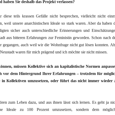
d haben Sie deshalb das Projekt verlassen?
r diese teils krassen Gefälle nicht besprechen, vielleicht nicht einm
 weil unsere anarchistischen Ideale so stark waren. Aber da haben d
ligten sicher auch unterschiedliche Erinnerungen und Einschätzunge
stadt aus bitteren Erfahrungen zur Feministin geworden. Schon nach dr
er gegangen, auch weil wir die Wohnfrage nicht gut lösen konnten. Ab
Neustadt waren für mich prägend und ich möchte sie nicht missen.
nnen, müssen Kollektive sich an kapitalistische Normen anpasse
ch vor dem Hintergrund Ihrer Erfahrungen – trotzdem für möglic
ale in Kollektiven umzusetzen, oder führt das nicht immer wieder 
ren zum Leben dazu, und aus ihnen lässt sich lernen. Es geht ja nic
che Ideale zu 100 Prozent umzusetzen, sondern dem möglich