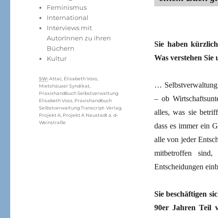
Feminismus
International
Interviews mit
AutorInnen zu ihren
Sie haben kürzlic
Büchern
Was verstehen Sie 
Kultur
Schlagwörter
SW
:
Attac
,
Elisabeth Voss
,
… Selbstverwaltung 
Mietshäuser Syndikat
,
Praxishandbuch Selbstverwaltung
– ob Wirtschaftsunt
Elisabeth Voss
,
Praxishandbuch
Selbstverwaltung Transcript-Verlag
,
alles, was sie betri
Projekt A
,
Projekt A Neustadt a. d-
Weinstraße
dass es immer ein G
alle von jeder Entsc
mitbetroffen sind
Entscheidungen ein
Sie beschäftigen si
90er Jahren Teil 