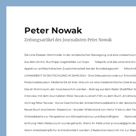
Peter Nowak
Zeitungsartikel des Journalisten Peter Nowak
Die Linie Elsässer-Wertmüller in der antideutschen Bewegung und eine unbeantwor
Aus dem Archiv: Buchtipp: Gegenbilder zur Expo
Telepolis und das verlorene Arc
Appell zur antifaschistischen Zusammenarbeit bei der Bundestagswahl
Mitschni
LOHNARBEIT IN DEUTSCHLAND IM JAHR 2024 – Eine Diskussionsrunde zur Entwickl
Podiumsdiskussion: Medienkritik ist links. Warum wir eine medienkritische Linke br
Das ist Wohnraum, der muss bewohnt werden – Beitrag aus dem Radio Stadtfilter 
Interview mit dem Journalisten Peter Nowak zu einem Film zu dem Buch „Erzählung
Vortrag Peter Nowak – Kurze Geschichte der Antisemitismusdebatte in der deutsche
Neues Buch erschienen: KlassenLos – Sozialer Widerstand von Hartz IV bis zu den 
Onlinedebatte zur Perspektive von Klimaaktivistmus und Beschäftigten
National
Achtung: Mein Mailaccount wurde gehackt. Wenn ihr Mails unter p.nowak@gmx.de
Wenn Arbeitskämpfe für kriminell erklärt werden: 2 Radiointerviews mit mir zur Rep