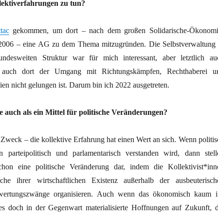
lektiverfahrungen zu tun?
tac
gekommen, um dort – nach dem großen Solidarische-Ökonomi
 2006 – eine AG zu dem Thema mitzugründen. Die Selbstverwaltung 
ndesweiten Struktur war für mich interessant, aber letztlich au
l auch dort der Umgang mit Richtungskämpfen, Rechthaberei u
ien nicht gelungen ist. Darum bin ich 2022 ausgetreten.
e auch als ein Mittel für politische Veränderungen?
 Zweck – die kollektive Erfahrung hat einen Wert an sich. Wenn politis
 parteipolitisch und parlamentarisch verstanden wird, dann stell
schon eine politische Veränderung dar, indem die Kollektivist*inn
iche ihrer wirtschaftlichen Existenz außerhalb der ausbeuterisch
erwertungszwänge organisieren. Auch wenn das ökonomisch kaum i
 es doch in der Gegenwart materialisierte Hoffnungen auf Zukunft, d