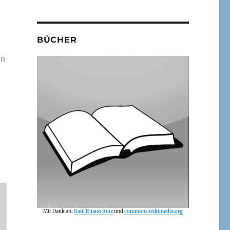
BÜCHER
R
ER
Mit Dank an:
Raúl Ruano Ruiz
und
commons.wikimedia.org