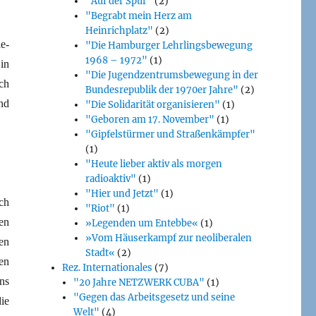
"Auf der Spur"
(2)
"Begrabt mein Herz am
Heinrichplatz"
(2)
e-
"Die Hamburger Lehrlingsbewegung
1968 – 1972"
(1)
in
"Die Jugendzentrumsbewegung in der
ch
Bundesrepublik der 1970er Jahre"
(2)
nd
"Die Solidarität organisieren"
(1)
"Geboren am 17. November"
(1)
"Gipfelstürmer und Straßenkämpfer"
(1)
"Heute lieber aktiv als morgen
radioaktiv"
(1)
"Hier und Jetzt"
(1)
ch
"Riot"
(1)
en
»Legenden um Entebbe«
(1)
»Vom Häuserkampf zur neoliberalen
en
Stadt«
(2)
en
Rez. Internationales
(7)
ns
"20 Jahre NETZWERK CUBA"
(1)
"Gegen das Arbeitsgesetz und seine
ie
Welt"
(4)