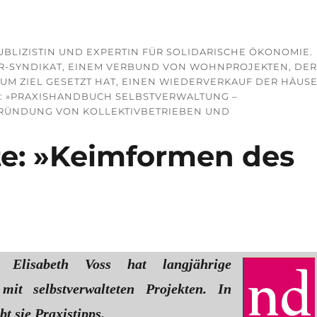
 PUBLIZISTIN UND EXPERTIN FÜR SOLIDARISCHE ÖKONOMIE.
SER-SYNDIKAT, EINEM VERBUND VON WOHNPROJEKTEN, DE
UM ZIEL GESETZT HAT, EINEN WIEDERVERKAUF DER HÄUS
EN: »PRAXISHANDBUCH SELBSTVERWALTUNG –
GRÜNDUNG VON KOLLEKTIVBETRIEBEN UND
kte: »Keimformen des
 Elisabeth Voss hat langjährige
mit selbstverwalteten Projekten. In
t sie Praxistipps.