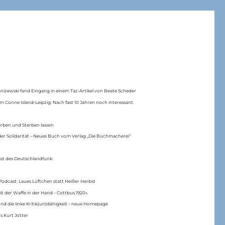
anizewski fand Eingang in einem Taz-Artikel von Beate Scheder
m Conne Island-Leipzig: Nach fast 10 Jahren noch interessant.
erben und Sterben lassen
er Solidarität – Neues Buch vom Verlag „Die Buchmacherei“
ast des Deutschlandfunk:
Podcast: Laues Lüftchen statt Heißer Herbst
Mit der Waffe in der Hand – Cottbus 1920«.
nd die linke Kritik(un)dähigkeit – neue Homepage
s Kurt Jotter