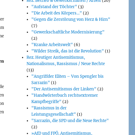
Rez. Betrieb & Gewerkschaften / Arbeit
(20)
Bücher)
"Aufstand der Töchter"
(3)
"Die Arbeit des Körpers…"
(2)
er
"Gegen die Zerstörung von Herz & Hirn"
(7)
hm
"Gewerkschaftliche Modernisierung"
ne
(2)
"Kranke Arbeitswelt"
(6)
"Wilder Streik, das ist die Revolution"
(1)
Rez. Heutiger Antisemitismus,
en
Nationalismus, Rassismus / Neue Rechte
(13)
"Angriffder Eliten – Von Spengler bis
Sarrazin"
(1)
le
"Der Antisemitismus der Linken"
(2)
en
"Handwörterbuch rechtsextremer
Kampfbegriffe"
(2)
on
"Rassismus in der
en
Leistungsgesellschaft"
(1)
"Sarrazin, die SPD und die Neue Rechte"
(2)
»AfD und FPÖ, Antisemitismus,