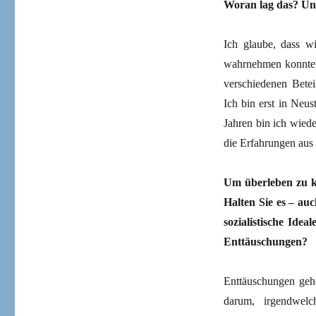
Woran lag das?
U
n
Ich glaube, dass wi
wahrnehmen konnten,
verschiedenen Betei
Ich bin erst in Neu
Jahren bin ich wied
die Erfahrungen aus 
Um überleben zu kö
Halten Sie es – au
sozialistische Ide
Enttäuschungen?
Enttäuschungen gehö
darum, irgendwel