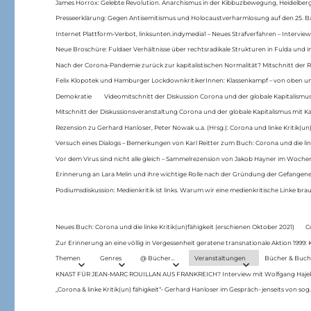
James Horrox: Gelebte Revolution. Anarchismus in der Kibbuzbewegung, Heidelber
Presseerklärung: Gegen Antisemitismus und Holocaustverharmlosung auf den 25. 
Internet Plattform-Verbot, linksunten.indymedia1 – Neues Strafverfahren – Interview
Neue Broschüre: Fuldaer Verhältnisse über rechtsradikale Strukturen in Fulda und 
Nach der Corona-Pandemie zurück zur kapitalistischen Normalität? Mitschnitt der Re
Felix Klopotek und Hamburger LockdownkritikerInnen: Klassenkampf – von oben und
Demokratie
Videomitschnitt der Diskussion Corona und der globale Kapitalismus
Mitschnitt der Diskussionsveranstaltung Corona und der globale Kapitalismus mit Ka
Rezension zu Gerhard Hanloser, Peter Nowak u.a. (Hrsg.): Corona und linke Kritik(un)
Versuch eines Dialogs – Bemerkungen von Karl Reitter zum Buch: Corona und die link
Vor dem Virus sind nicht alle gleich – Sammelrezension von Jakob Hayner im Woch
Erinnerung an Lara Melin und ihre wichtige Rolle nach der Gründung der Gefange
Podiumsdiskussion: Medienkritik ist links. Warum wir eine medienkritische Linke br
Neues Buch: Corona und die linke Kritik(un)fähigkeit (erschienen Oktober 2021)
C
Zur Erinnerung an eine völlig in Vergessenheit geratene transnationale Aktion 1999
Themen
Genres
@ Bücher…
Veranstaltungen
Bücher & Buch
KNAST FÜR JEAN-MARC ROUILLAN AUS FRANKREICH? Interview mit Wolfgang Hajek 
„Corona & linke Kritik(un) fähigkeit“- Gerhard Hanloser im Gespräch- jenseits von sog