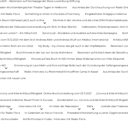
g 2021. – Rezension auf Homepage der Rosa-Luxemburg-Stiftung
Baden-Württembergischen Theater Tagen in Heilbronn
Aus Anlass der Durchsuchung von Radio Drey
 mit Radio Flora
Something is rotten in the state of Germany
Eingebetteter Kriegsjournalismus
im Raum Osthessen jetzt auch online
Die Krise in der Ukraine und die Linke (PAS Podiumsdiskussio
ferate der Diskussionsveranstaltung am 30.6. im Baiz (Berlin)
Gelbwesten, Polizeirepression, Anti-V
 von unten? – Ein Mitschnitt
ZeroCovid – Rückblick und Ausblick auf eine linke Kampagne
Woh
 vom 13.12.2021 mit dem Arzt Andreas Klein und Andreas Wulf von Medico International
Kritik(un)fä
rl-Heinz Roth am 24.1.2022
My Body – my choice: das gilt auch in der Impfdebatte
Rezension von
fähigkeit
Buchhinweis in der taz von Jonas Wahmkow
Rezension auf kritisch lesen.de: Bewähru
e Kritik(un)fähigkeit
Hinweis auf das Buch im ND Immer diese Widersprüche von Felix Klopotek
en-ND
Erinnerung an Lara Melin und ihre wichtige Rolle nach der Gründung der Gefangenengewe
nengewerkschaft
Radio-Interview zu Rheinmetall-Entwaffnen Camp in Kassel
Aus Anlass der Durc
auchen mit neuen Link
orona und linke Kritik(un)fähigkeit. Online-Buchvorstellung vom 23.11.2021
„Corona & linke Kritik(un)
: Karawane indischer Bauer*innen in Europa
Sonderseiten zu…Corona und die linke Kritik(un)Fähigkeit
beiträge
Interviews mit mir
Im Visier der Repression
Meta
Livetalk über Fakene
für Radio Flora
In Gedenken an Harun Farocki
Presseberichterstattung zu einer Gegenveransta
. »Schwurbelei«
Antifa-Prozess in Fulda – Interview mit Radio Flora