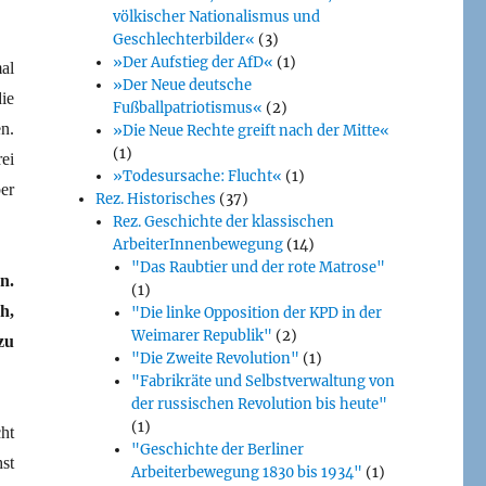
völkischer Nationalismus und
Geschlechterbilder«
(3)
»Der Aufstieg der AfD«
(1)
al
»Der Neue deutsche
ie
Fußballpatriotismus«
(2)
n.
»Die Neue Rechte greift nach der Mitte«
(1)
ei
»Todesursache: Flucht«
(1)
er
Rez. Historisches
(37)
Rez. Geschichte der klassischen
ArbeiterInnenbewegung
(14)
"Das Raubtier und der rote Matrose"
n.
(1)
h,
"Die linke Opposition der KPD in der
Weimarer Republik"
(2)
zu
"Die Zweite Revolution"
(1)
"Fabrikräte und Selbstverwaltung von
der russischen Revolution bis heute"
(1)
ht
"Geschichte der Berliner
st
Arbeiterbewegung 1830 bis 1934"
(1)