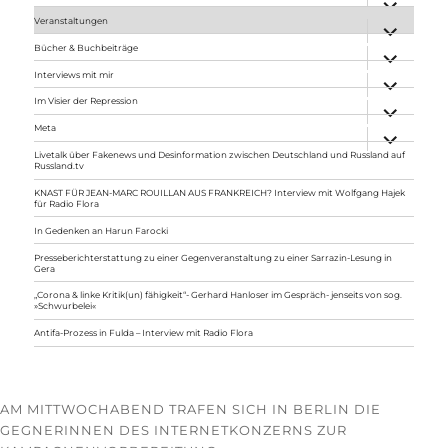
anzeigen
Veranstaltungen
Unterme
anzeigen
Bücher & Buchbeiträge
Unterme
anzeigen
Interviews mit mir
Unterme
anzeigen
Im Visier der Repression
Unterme
anzeigen
Meta
Unterme
anzeigen
Livetalk über Fakenews und Desinformation zwischen Deutschland und Russland auf
Russland.tv
KNAST FÜR JEAN-MARC ROUILLAN AUS FRANKREICH? Interview mit Wolfgang Hajek
für Radio Flora
In Gedenken an Harun Farocki
Presseberichterstattung zu einer Gegenveranstaltung zu einer Sarrazin-Lesung in
Gera
„Corona & linke Kritik(un) fähigkeit“- Gerhard Hanloser im Gespräch- jenseits von sog.
»Schwurbelei«
Antifa-Prozess in Fulda – Interview mit Radio Flora
AM MITTWOCHABEND TRAFEN SICH IN BERLIN DIE
GEGNERINNEN DES INTERNETKONZERNS ZUR