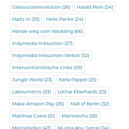
Graswurzelrevolution
(26)
Harald Rein
(24)
Hartz IV
(35)
Helle Panke
(24)
Hände weg vom Wedding
(66)
Indymedia linksunten
(27)
Indymedia linksunten Verbot
(32)
Interventionistische Linke
(29)
Jungle World
(23)
Karla Pappel
(25)
Labournet.tv
(33)
Lothar Eberhardt
(23)
Make Amazon Pay
(26)
Mall of Berlin
(32)
Matthias Coers
(51)
Mieterecho
(26)
Mietrebellen
(47)
Mumia Abu Jamal
(24)