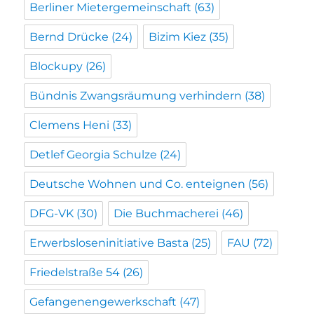
Berliner Mietergemeinschaft
(63)
Bernd Drücke
(24)
Bizim Kiez
(35)
Blockupy
(26)
Bündnis Zwangsräumung verhindern
(38)
Clemens Heni
(33)
Detlef Georgia Schulze
(24)
Deutsche Wohnen und Co. enteignen
(56)
DFG-VK
(30)
Die Buchmacherei
(46)
Erwerbsloseninitiative Basta
(25)
FAU
(72)
Friedelstraße 54
(26)
Gefangenengewerkschaft
(47)