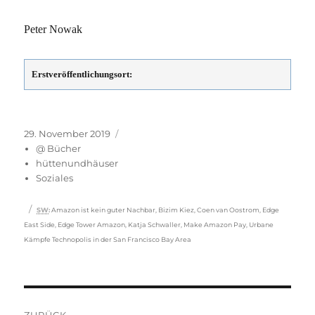
Peter Nowak
Erstveröffentlichungsort:
Veröffentlicht
Kategorien
29. November 2019
am
@ Bücher
hüttenundhäuser
Soziales
Schlagwörter
SW
:
Amazon ist kein guter Nachbar
,
Bizim Kiez
,
Coen van Oostrom
,
Edge
East Side
,
Edge Tower Amazon
,
Katja Schwaller
,
Make Amazon Pay
,
Urbane
Kämpfe Technopolis in der San Francisco Bay Area
Beitragsnavigation
ZURÜCK