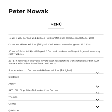
Peter Nowak
MENÜ
Neues Buch: Corona und die linke Kritik(un)fähigkeit (erschienen Oktober 2021)
Corona und linke Kritik(un)fähigkeit. Online-Buchvorstellung vom 23.11.2021
„Corona & linke Kritik(un) fähigkeit“- Gerhard Hanloser im Gespräch- jenseits von sog.
»Schwurbelei«
Zur Erinnerung an eine völlig in Vergessenheit geratene transnationale Aktion 1999:
Karawane indischer Bauer*innen in Europa
Sonderseiten zu…Corona und die linke Kritik(un)Fähigkeit).
Unterme
anzeigen
Startseite
Archiv
Unterme
anzeigen
AKTUELL: Biopolitik – Diskussion über Corona
Unterme
anzeigen
Themen
Unterme
anzeigen
Genres
Unterme
anzeigen
@ Bücher…
Unterme