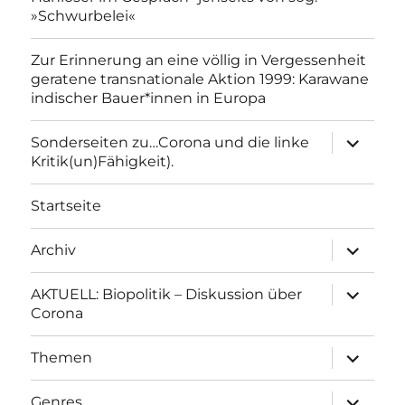
»Schwurbelei«
Zur Erinnerung an eine völlig in Vergessenheit
geratene transnationale Aktion 1999: Karawane
indischer Bauer*innen in Europa
Unterme
Sonderseiten zu…Corona und die linke
anzeigen
Kritik(un)Fähigkeit).
Startseite
Unterme
Archiv
anzeigen
Unterme
AKTUELL: Biopolitik – Diskussion über
anzeigen
Corona
Unterme
Themen
anzeigen
Unterme
Genres