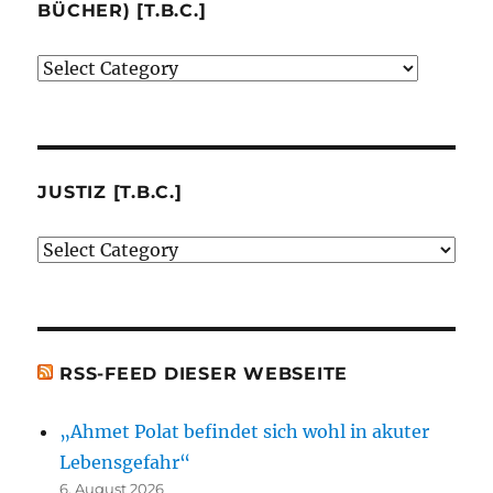
BÜCHER) [T.B.C.]
Verlage
(der
von
mir
besprochenen
JUSTIZ [T.B.C.]
oder
Justiz
erwähnten
[t.b.c.]
Bücher)
[t.b.c.]
RSS-FEED DIESER WEBSEITE
„Ahmet Polat befindet sich wohl in akuter
Lebensgefahr“
6. August 2026