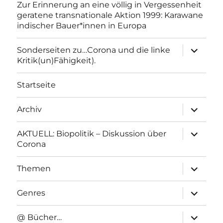
Zur Erinnerung an eine völlig in Vergessenheit
geratene transnationale Aktion 1999: Karawane
indischer Bauer*innen in Europa
Unterme
Sonderseiten zu…Corona und die linke
anzeigen
Kritik(un)Fähigkeit).
Startseite
Unterme
Archiv
anzeigen
Unterme
AKTUELL: Biopolitik – Diskussion über
anzeigen
Corona
Unterme
Themen
anzeigen
Unterme
Genres
anzeigen
Unterme
@ Bücher…
anzeigen