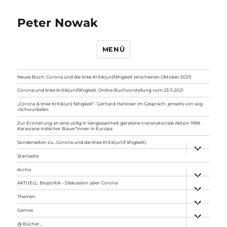
Peter Nowak
MENÜ
Neues Buch: Corona und die linke Kritik(un)fähigkeit (erschienen Oktober 2021)
Corona und linke Kritik(un)fähigkeit. Online-Buchvorstellung vom 23.11.2021
„Corona & linke Kritik(un) fähigkeit“- Gerhard Hanloser im Gespräch- jenseits von sog.
»Schwurbelei«
Zur Erinnerung an eine völlig in Vergessenheit geratene transnationale Aktion 1999:
Karawane indischer Bauer*innen in Europa
Sonderseiten zu…Corona und die linke Kritik(un)Fähigkeit).
Unterme
anzeigen
Startseite
Archiv
Unterme
anzeigen
AKTUELL: Biopolitik – Diskussion über Corona
Unterme
anzeigen
Themen
Unterme
anzeigen
Genres
Unterme
anzeigen
@ Bücher…
Unterme