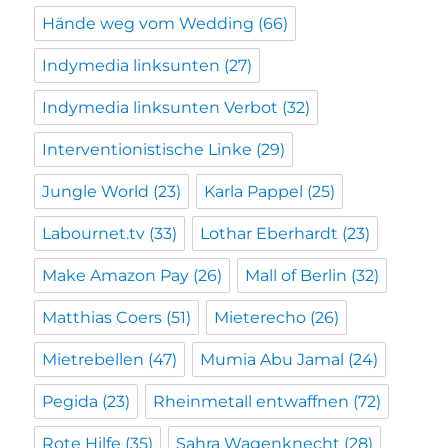
Hände weg vom Wedding
(66)
Indymedia linksunten
(27)
Indymedia linksunten Verbot
(32)
Interventionistische Linke
(29)
Jungle World
(23)
Karla Pappel
(25)
Labournet.tv
(33)
Lothar Eberhardt
(23)
Make Amazon Pay
(26)
Mall of Berlin
(32)
Matthias Coers
(51)
Mieterecho
(26)
Mietrebellen
(47)
Mumia Abu Jamal
(24)
Pegida
(23)
Rheinmetall entwaffnen
(72)
Rote Hilfe
(35)
Sahra Wagenknecht
(28)