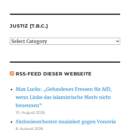
(der
von
mir
besprochenen
JUSTIZ [T.B.C.]
oder
Justiz
erwähnten
[t.b.c.]
Bücher)
[t.b.c.]
RSS-FEED DIESER WEBSEITE
Max Lucks: „Gefundenes Fressen für AfD,
wenn Linke das islamistische Motiv nicht
benennen“
10. August 2026
Sinfonieorchester musiziert gegen Vonovia
8. August 2026