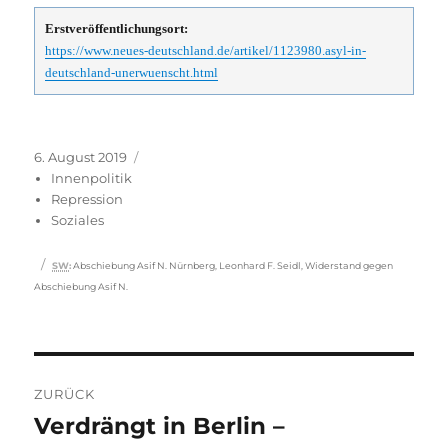
Erstveröffentlichungsort:
https://www.neues-deutschland.de/artikel/1123980.asyl-in-
deutschland-unerwuenscht.html
Veröffentlicht
Kategorien
6. August 2019
am
Innenpolitik
Repression
Soziales
Schlagwörter
SW
:
Abschiebung Asif N. Nürnberg
,
Leonhard F. Seidl
,
Widerstand gegen
Abschiebung Asif N.
Beitragsnavigation
ZURÜCK
Verdrängt in Berlin –
Vorheriger