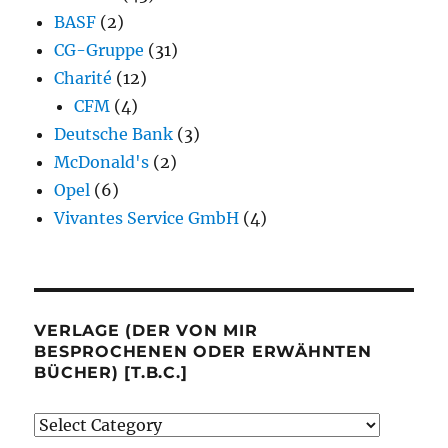
BASF
(2)
CG-Gruppe
(31)
Charité
(12)
CFM
(4)
Deutsche Bank
(3)
McDonald's
(2)
Opel
(6)
Vivantes Service GmbH
(4)
VERLAGE (DER VON MIR
BESPROCHENEN ODER ERWÄHNTEN
BÜCHER) [T.B.C.]
Verlage