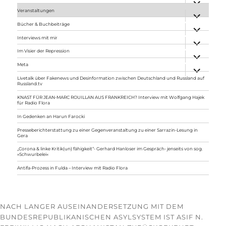
anzeigen
Veranstaltungen
Unterme
anzeigen
Bücher & Buchbeiträge
Unterme
anzeigen
Interviews mit mir
Unterme
anzeigen
Im Visier der Repression
Unterme
anzeigen
Meta
Unterme
anzeigen
Livetalk über Fakenews und Desinformation zwischen Deutschland und Russland auf
Russland.tv
KNAST FÜR JEAN-MARC ROUILLAN AUS FRANKREICH? Interview mit Wolfgang Hajek
für Radio Flora
In Gedenken an Harun Farocki
Presseberichterstattung zu einer Gegenveranstaltung zu einer Sarrazin-Lesung in
Gera
„Corona & linke Kritik(un) fähigkeit“- Gerhard Hanloser im Gespräch- jenseits von sog.
»Schwurbelei«
Antifa-Prozess in Fulda – Interview mit Radio Flora
NACH LANGER AUSEINANDERSETZUNG MIT DEM
BUNDESREPUBLIKANISCHEN ASYLSYSTEM IST ASIF N.