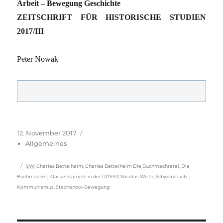
Arbeit – Bewegung Geschichte
ZEITSCHRIFT FÜR HISTORISCHE STUDIEN
2017/III
Peter Nowak
Veröffentlicht
Kategorien
12. November 2017
am
Allgemeines
Schlagwörter
SW
:
Charles Bettelheim
,
Charles Bettelheim Die Buchmachrerei
,
Die
Buchmacher
,
Klassenkämpfe in der UDSSR
,
Nicolas Wirth
,
Schwarzbuch
Kommunismus
,
Stachanow-Bewegung