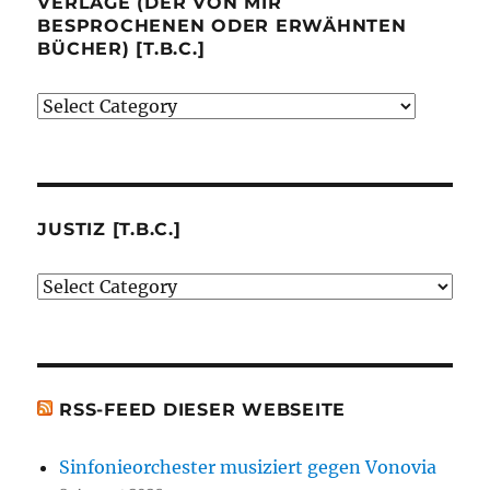
VERLAGE (DER VON MIR
BESPROCHENEN ODER ERWÄHNTEN
BÜCHER) [T.B.C.]
Verlage
(der
von
mir
besprochenen
JUSTIZ [T.B.C.]
oder
Justiz
erwähnten
[t.b.c.]
Bücher)
[t.b.c.]
RSS-FEED DIESER WEBSEITE
Sinfonieorchester musiziert gegen Vonovia