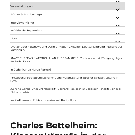
anzeigen
Veranstaltungen
Unterme
anzeigen
Bücher & Buchbeiträge
Unterme
anzeigen
Interviews mit mir
Unterme
anzeigen
Im Visier der Repression
Unterme
anzeigen
Meta
Unterme
anzeigen
Livetalk über Fakenews und Desinformation zwischen Deutschland und Russland auf
Russland.tv
KNAST FÜR JEAN-MARC ROUILLAN AUS FRANKREICH? Interview mit Wolfgang Hajek
für Radio Flora
In Gedenken an Harun Farocki
Presseberichterstattung zu einer Gegenveranstaltung zu einer Sarrazin-Lesung in
Gera
„Corona & linke Kritik(un) fähigkeit“- Gerhard Hanloser im Gespräch- jenseits von sog.
»Schwurbelei«
Antifa-Prozess in Fulda – Interview mit Radio Flora
Charles Bettelheim: