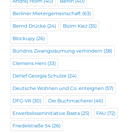
Andrej Holm
(40)
Berlin
(40)
Berliner Mietergemeinschaft
(63)
Bernd Drücke
(24)
Bizim Kiez
(35)
Blockupy
(26)
Bündnis Zwangsräumung verhindern
(38)
Clemens Heni
(33)
Detlef Georgia Schulze
(24)
Deutsche Wohnen und Co. enteignen
(57)
DFG-VK
(30)
Die Buchmacherei
(46)
Erwerbsloseninitiative Basta
(25)
FAU
(72)
Friedelstraße 54
(26)