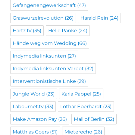
Gefangenengewerkschaft
(47)
Graswurzelrevolution
(26)
Harald Rein
(24)
Hartz IV
(35)
Helle Panke
(24)
Hände weg vom Wedding
(66)
Indymedia linksunten
(27)
Indymedia linksunten Verbot
(32)
Interventionistische Linke
(29)
Jungle World
(23)
Karla Pappel
(25)
Labournet.tv
(33)
Lothar Eberhardt
(23)
Make Amazon Pay
(26)
Mall of Berlin
(32)
Matthias Coers
(51)
Mieterecho
(26)