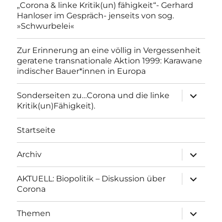
„Corona & linke Kritik(un) fähigkeit“- Gerhard
Hanloser im Gespräch- jenseits von sog.
»Schwurbelei«
Zur Erinnerung an eine völlig in Vergessenheit
geratene transnationale Aktion 1999: Karawane
indischer Bauer*innen in Europa
Unterme
Sonderseiten zu…Corona und die linke
anzeigen
Kritik(un)Fähigkeit).
Startseite
Unterme
Archiv
anzeigen
Unterme
AKTUELL: Biopolitik – Diskussion über
anzeigen
Corona
Unterme
Themen
anzeigen