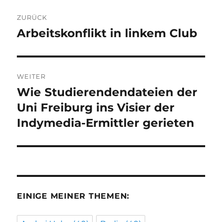
Beitragsnavigation
ZURÜCK
Arbeitskonflikt in linkem Club
Vorheriger
Beitrag:
WEITER
Wie Studierendendateien der
Nächster
Beitrag:
Uni Freiburg ins Visier der
Indymedia-Ermittler gerieten
EINIGE MEINER THEMEN: