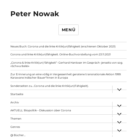
Peter Nowak
MENÜ
Neues Buch: Corona und die linke Kritik(un)fähigkeit (erschienen Oktober 2021)
Corona und linke Kritik(un)fähigkeit. Online-Buchvorstellung vom 23.11.2021
„Corona & linke Kritik(un) fähigkeit“- Gerhard Hanloser im Gespräch- jenseits von sog.
»Schwurbelei«
Zur Erinnerung an eine völlig in Vergessenheit geratene transnationale Aktion 1999:
Karawane indischer Bauer*innen in Europa
Sonderseiten zu…Corona und die linke Kritik(un)Fähigkeit).
Unterme
anzeigen
Startseite
Archiv
Unterme
anzeigen
AKTUELL: Biopolitik – Diskussion über Corona
Unterme
anzeigen
Themen
Unterme
anzeigen
Genres
Unterme
anzeigen
@ Bücher…
Unterme