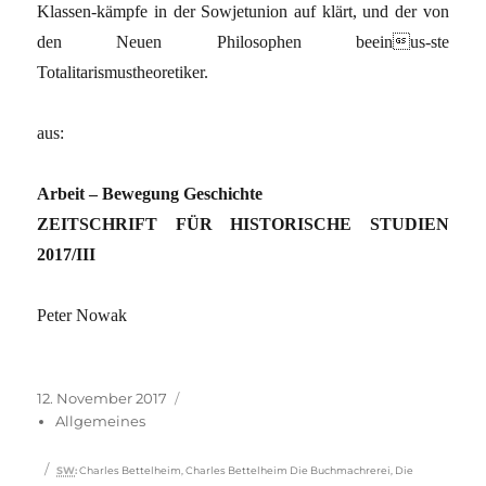
Klassen-kämpfe in der Sowjetunion auf klärt, und der von
den Neuen Philosophen beeinus-ste
Totalitarismustheoretiker.
aus:
Arbeit – Bewegung Geschichte
ZEITSCHRIFT FÜR HISTORISCHE STUDIEN
2017/III
Peter Nowak
Veröffentlicht
Kategorien
12. November 2017
am
Allgemeines
Schlagwörter
SW
:
Charles Bettelheim
,
Charles Bettelheim Die Buchmachrerei
,
Die