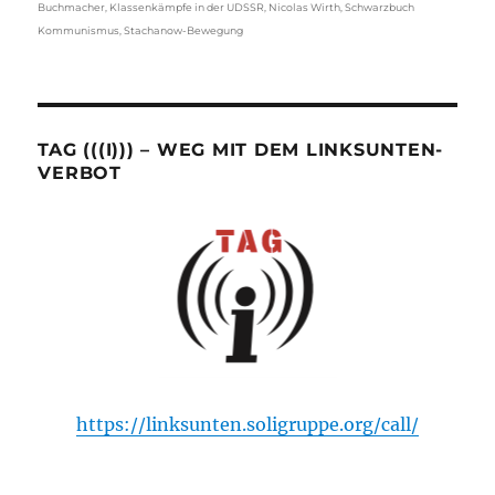
Buchmacher
,
Klassenkämpfe in der UDSSR
,
Nicolas Wirth
,
Schwarzbuch
Kommunismus
,
Stachanow-Bewegung
TAG (((I))) – WEG MIT DEM LINKSUNTEN-
VERBOT
https://linksunten.soligruppe.org/call/