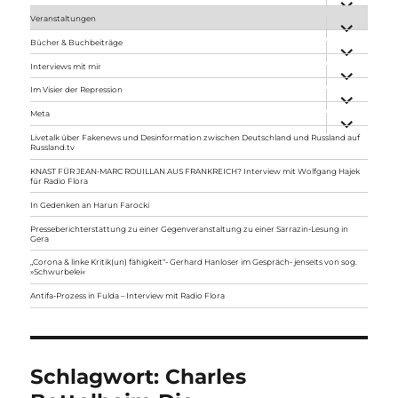
anzeigen
Veranstaltungen
Unterme
anzeigen
Bücher & Buchbeiträge
Unterme
anzeigen
Interviews mit mir
Unterme
anzeigen
Im Visier der Repression
Unterme
anzeigen
Meta
Unterme
anzeigen
Livetalk über Fakenews und Desinformation zwischen Deutschland und Russland auf
Russland.tv
KNAST FÜR JEAN-MARC ROUILLAN AUS FRANKREICH? Interview mit Wolfgang Hajek
für Radio Flora
In Gedenken an Harun Farocki
Presseberichterstattung zu einer Gegenveranstaltung zu einer Sarrazin-Lesung in
Gera
„Corona & linke Kritik(un) fähigkeit“- Gerhard Hanloser im Gespräch- jenseits von sog.
»Schwurbelei«
Antifa-Prozess in Fulda – Interview mit Radio Flora
Schlagwort:
Charles