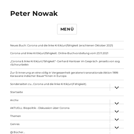
Peter Nowak
MENÜ
Neues Buch: Corona und die linke Kritik(un)fähigkeit (erschienen Oktober 2021)
Corona und linke Kritik(un)fähigkeit. Online-Buchvorstellung vom 23.11.2021
„Corona & linke Kritik(un) fähigkeit“- Gerhard Hanloser im Gespräch- jenseits von sog.
»Schwurbelei«
Zur Erinnerung an eine völlig in Vergessenheit geratene transnationale Aktion 1999:
Karawane indischer Bauer*innen in Europa
Sonderseiten zu…Corona und die linke Kritik(un)Fähigkeit).
Unterme
anzeigen
Startseite
Archiv
Unterme
anzeigen
AKTUELL: Biopolitik – Diskussion über Corona
Unterme
anzeigen
Themen
Unterme
anzeigen
Genres
Unterme
anzeigen
@ Bücher…
Unterme