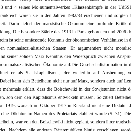
 3 und 4 seines Mo-numentalwerkes „Klassenkämpfe in der UdSS
rankreich waren sie in den Jahren 1982/83 erschienen und sorgten f
it. Darin liefert der marxistische Ökonom eine profunde Kritik d
klung. Die besondere Stärke des 1913 in Paris geborenen und 2006 do
heim ist seine umfassende Kenntnis der ökonomischen Verhältnisse in d
n nominalsozi-alistischen Staaten. Er argumentiert nicht moralisc
rund seiner soliden Marx-Kenntnis den Widerspruch zwischen Anspru
 no-minalsozialistischen Ökonomie auf.Die Gesellschaftsformation in d
hnet er als Staatskapitalismus, der weiterhin auf Ausbeutung v
. Dabei kann sich Bettelheim nicht nur auf Marx, sondern auch auf Len
e mehrmals erklärt, dass die Bolschewiki in der Sowjetunion nicht d
en, son-dern den Kapitalismus entwickeln müssen. So zitiert Bettelhe
on 1919, wonach im Oktober 1917 in Russland nicht eine Diktatur d
n eine Diktatur im Namen des Proletariats etabliert wurde (S. 31). Die
elheim, war von den Bolschewiki nicht geplant, sondern ihrer tragisch
ldet. Nachdem alle anderen Räterepubliken blutig zerschlagen word