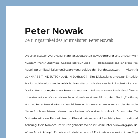
Peter Nowak
Zeitungsartikel des Journalisten Peter Nowak
Die Linie Elsässer-Wertmüller in der antideutschen Bewegung und eine unbeantwor
Aus dem Archiv: Buchtipp: Gegenbilder zur Expo
Telepolis und das verlorene Arc
Appell zur antifaschistischen Zusammenarbeit bei der Bundestagswahl
Mitschni
LOHNARBEIT IN DEUTSCHLAND IM JAHR 2024 – Eine Diskussionsrunde zur Entwickl
Podiumsdiskussion: Medienkritik ist links. Warum wir eine medienkritische Linke br
Das ist Wohnraum, der muss bewohnt werden – Beitrag aus dem Radio Stadtfilter 
Interview mit dem Journalisten Peter Nowak zu einem Film zu dem Buch „Erzählung
Vortrag Peter Nowak – Kurze Geschichte der Antisemitismusdebatte in der deutsche
Neues Buch erschienen: KlassenLos – Sozialer Widerstand von Hartz IV bis zu den 
Onlinedebatte zur Perspektive von Klimaaktivistmus und Beschäftigten
National
Achtung: Mein Mailaccount wurde gehackt. Wenn ihr Mails unter p.nowak@gmx.de
Wenn Arbeitskämpfe für kriminell erklärt werden: 2 Radiointerviews mit mir zur Rep