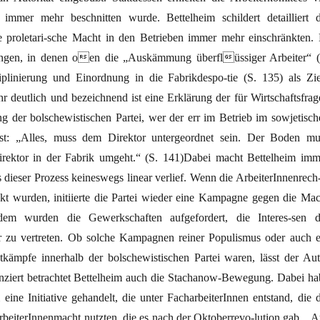
immer mehr beschnitten wurde. Bettelheim schildert detailliert d
 proletari-sche Macht in den Betrieben immer mehr einschränkten. 
nungen, in denen oen die „Auskämmung überflüssiger Arbeiter“ (
plinierung und Einordnung in die Fabrikdespo-tie (S. 135) als Zie
r deutlich und bezeichnend ist eine Erklärung der für Wirtschaftsfrag
ng der bolschewistischen Partei, wer der err im Betrieb im sowjetisch
ist: „Alles, muss dem Direktor untergeordnet sein. Der Boden mu
irektor in der Fabrik umgeht.“ (S. 141)Dabei macht Bettelheim imm
s dieser Prozess keineswegs linear verlief. Wenn die ArbeiterInnenrech-
nkt wurden, initiierte die Partei wieder eine Kampagne gegen die Mac
dem wurden die Gewerkschaften aufgefordert, die Interes-sen d
r zu vertreten. Ob solche Kampagnen reiner Populismus oder auch e
ämpfe innerhalb der bolschewistischen Partei waren, lässt der Aut
ziert betrachtet Bettelheim auch die Stachanow-Bewegung. Dabei ha
eine Initiative gehandelt, die unter FacharbeiterInnen entstand, die d
rbeiterInnenmacht nutzten, die es nach der Oktoberrevo-lution gab. „A