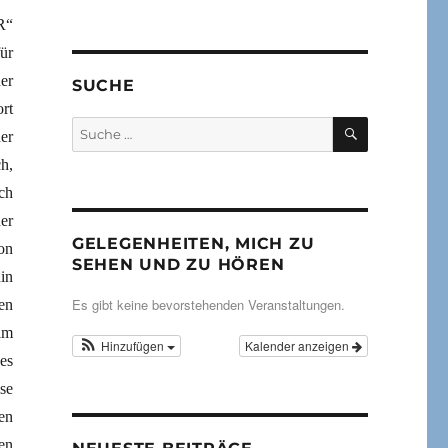
R“
ür
er
SUCHE
rt
SUCHEN
Suche
er
nach:
h,
ch
er
GELEGENHEITEN, MICH ZU
on
SEHEN UND ZU HÖREN
in
Es gibt keine bevorstehenden Veranstaltungen.
en
im
Hinzufügen
Kalender anzeigen
es
se
en
en