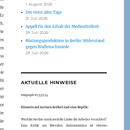
1. August 2026
ie
Der Geist alter Tage
Er
31. Juli 2026
S.
Appell für den Erhalt der Medienfreiheit
le
29. Juli 2026
en
Rüstungsproduktion in Berlin: Widerstand
gegen Waffenschmiede
en
29. Juli 2026
ss
er
te
ht
AKTUELLE HINWEISE
er
telegraph
#133/134
in
or
Hinweis auf meinen Artikel und eine Replik:
be
Wird die Rechte stark,weil die Linke die Arbeiter verachtet?
ie
Eine Kritik am liberalen Antirassismus ist ebenso
us