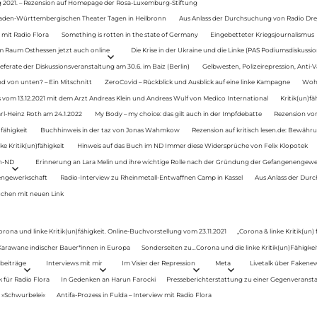
g 2021. – Rezension auf Homepage der Rosa-Luxemburg-Stiftung
Baden-Württembergischen Theater Tagen in Heilbronn
Aus Anlass der Durchsuchung von Radio Drey
 mit Radio Flora
Something is rotten in the state of Germany
Eingebetteter Kriegsjournalismus
im Raum Osthessen jetzt auch online
Die Krise in der Ukraine und die Linke (PAS Podiumsdiskussio
ferate der Diskussionsveranstaltung am 30.6. im Baiz (Berlin)
Gelbwesten, Polizeirepression, Anti-V
 von unten? – Ein Mitschnitt
ZeroCovid – Rückblick und Ausblick auf eine linke Kampagne
Woh
 vom 13.12.2021 mit dem Arzt Andreas Klein und Andreas Wulf von Medico International
Kritik(un)fä
rl-Heinz Roth am 24.1.2022
My Body – my choice: das gilt auch in der Impfdebatte
Rezension von
fähigkeit
Buchhinweis in der taz von Jonas Wahmkow
Rezension auf kritisch lesen.de: Bewähru
e Kritik(un)fähigkeit
Hinweis auf das Buch im ND Immer diese Widersprüche von Felix Klopotek
en-ND
Erinnerung an Lara Melin und ihre wichtige Rolle nach der Gründung der Gefangenengewe
nengewerkschaft
Radio-Interview zu Rheinmetall-Entwaffnen Camp in Kassel
Aus Anlass der Durc
auchen mit neuen Link
orona und linke Kritik(un)fähigkeit. Online-Buchvorstellung vom 23.11.2021
„Corona & linke Kritik(un)
: Karawane indischer Bauer*innen in Europa
Sonderseiten zu…Corona und die linke Kritik(un)Fähigkeit
beiträge
Interviews mit mir
Im Visier der Repression
Meta
Livetalk über Fakene
für Radio Flora
In Gedenken an Harun Farocki
Presseberichterstattung zu einer Gegenveransta
. »Schwurbelei«
Antifa-Prozess in Fulda – Interview mit Radio Flora