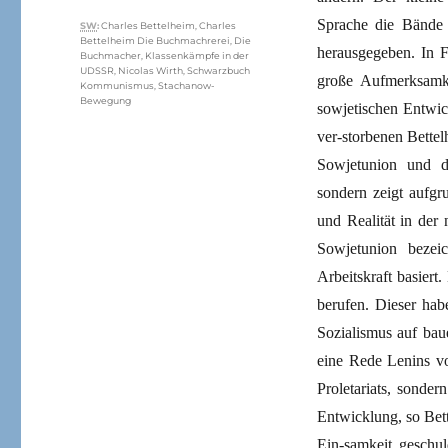
Sprache die Bände
Schlagwörter
SW
:
Charles Bettelheim
,
Charles
Bettelheim Die Buchmachrerei
,
Die
herausgegeben. In F
Buchmacher
,
Klassenkämpfe in der
UDSSR
,
Nicolas Wirth
,
Schwarzbuch
große Aufmerksamke
Kommunismus
,
Stachanow-
Bewegung
sowjetischen Entwic
ver-storbenen Bettel
Sowjetunion und de
sondern zeigt aufg
und Realität in der
Sowjetunion bezeic
Arbeitskraft basiert
berufen. Dieser hab
Sozialismus auf bau
eine Rede Lenins v
Proletariats, sonder
Entwicklung, so Bett
Ein-samkeit geschu