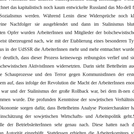
echnet das kapitalistisch noch kaum entwickelte Russland das Mo-dell f
ozialismus werden. Während Lenin diese Widersprüche noch kl
eine Nachfolger sie ausgeblendet und dann im Stalinismus blut
sten Opfer wurden ArbeiterInnen und Mitglieder der bolschewistisch
weist überzeugend nach, wie mit der Etablierung eines besonderen Ty
mus in der UdSSR die ArbeiterInnen mehr und mehr entmachtet wurde
 deutlich, dass dieser Prozess keineswegs reibungslos verlief und si
schewistischen AktivistInnen widersetzten. Darin sieht Bettelheim au
ie Schauprozesse und den Terror gegen KommunistInnen der erst
dem auf, dass infolge der Revolution die Macht der ArbeiterInnen eno
 war und der Stalinismus der große Rollback war, bei dem ih-nen d
men wurde. Die profunden Kenntnisse der sowjetischen Verhältnis
konomie sorgen dafür, dass Bettelheims Analyse Pioniercharakter ha
schätzung der sowjetischen Wirtschafts- und Arbeitspolitik geht.
lle der BetriebsleiterInnen sehr genau nach. Diese hatten nach d
n Autorität eingebüßt. Stattdessen erhielten die Arbeiterkomitees vi