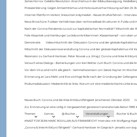
James Horrox: Gelebte Revolution. Anarchismus in der Kibbuzbewegung, Heidelber
Presseerklärung: Gegen Antisemitismus und Holocaustverharmlosung auf den 25. 
Internet Plattform-Verbot, linksunten.indymedia1 – Neues Strafverfahren – Interview
Neue Broschüre: Fuldaer Verhältnisse über rechtsradikale Strukturen in Fulda und 
Nach der Corona-Pandemie zurück zur kapitalistischen Normalität? Mitschnitt der Re
Felix Klopotek und Hamburger LockdownkritikerInnen: Klassenkampf – von oben und
Demokratie
Videomitschnitt der Diskussion Corona und der globale Kapitalismus
Mitschnitt der Diskussionsveranstaltung Corona und der globale Kapitalismus mit Ka
Rezension zu Gerhard Hanloser, Peter Nowak u.a. (Hrsg.): Corona und linke Kritik(un)
Versuch eines Dialogs – Bemerkungen von Karl Reitter zum Buch: Corona und die link
Vor dem Virus sind nicht alle gleich – Sammelrezension von Jakob Hayner im Woch
Erinnerung an Lara Melin und ihre wichtige Rolle nach der Gründung der Gefange
Podiumsdiskussion: Medienkritik ist links. Warum wir eine medienkritische Linke br
Neues Buch: Corona und die linke Kritik(un)fähigkeit (erschienen Oktober 2021)
C
Zur Erinnerung an eine völlig in Vergessenheit geratene transnationale Aktion 1999
Themen
Genres
@ Bücher…
Veranstaltungen
Bücher & Buch
KNAST FÜR JEAN-MARC ROUILLAN AUS FRANKREICH? Interview mit Wolfgang Hajek 
„Corona & linke Kritik(un) fähigkeit“- Gerhard Hanloser im Gespräch- jenseits von sog