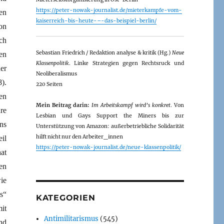
https://peter-nowak-journalist.de/mieterkampfe-vom-
en
kaiserreich-bis-heute-–-das-beispiel-berlin/
on
ch
Sebastian Friedrich / Redaktion analyse & kritik (Hg.)
Neue
en
Klassenpolitik
. Linke Strategien gegen Rechtsruck und
er
Neoliberalismus
).
220 Seiten
en
Mein Beitrag darin:
Im Arbeitskampf wird’s konkret
. Von
re
Lesbian und Gays Support the Miners bis zur
ns
Unterstützung von Amazon: außerbetriebliche Solidarität
hilft nicht nur den Arbeiter_innen
il
https://peter-nowak-journalist.de/neue-klassenpolitik/
at
en
ie
s“
KATEGORIEN
it
Antimilitarismus
(545)
nd