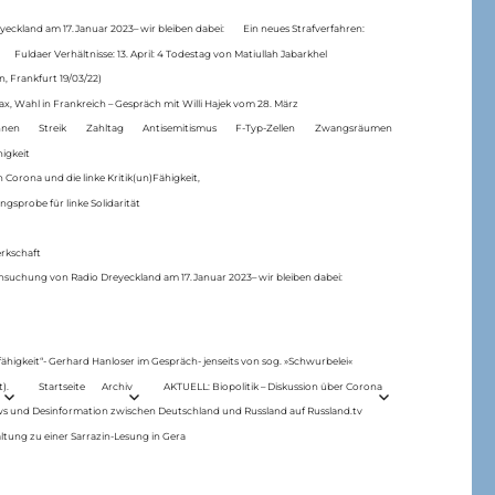
eckland am 17.Januar 2023– wir bleiben dabei:
Ein neues Strafverfahren:
Fuldaer Verhältnisse: 13. April: 4 Todestag von Matiul­lah Jabarkhel
n, Frankfurt 19/03/22)
ax, Wahl in Frankreich – Gespräch mit Willi Hajek vom 28. März
nen
Streik
Zahltag
Antisemitismus
F-Typ-Zellen
Zwangsräumen
higkeit
 Corona und die linke Kritik(un)Fähigkeit,
ngsprobe für linke Solidarität
rkschaft
hsuchung von Radio Dreyeckland am 17.Januar 2023– wir bleiben dabei:
 fähigkeit“- Gerhard Hanloser im Gespräch- jenseits von sog. »Schwurbelei«
).
Startseite
Archiv
AKTUELL: Biopolitik – Diskussion über Corona
ws und Desinformation zwischen Deutschland und Russland auf Russland.tv
ltung zu einer Sarrazin-Lesung in Gera