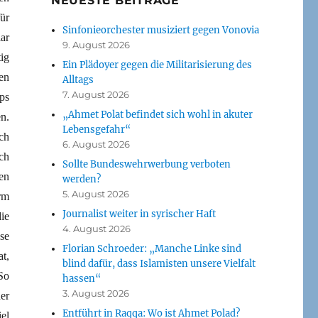
NEUESTE BEITRÄGE
ür
Sinfonieorchester musiziert gegen Vonovia
ar
9. August 2026
ig
Ein Plädoyer gegen die Militarisierung des
en
Alltags
7. August 2026
ps
„Ahmet Polat befindet sich wohl in akuter
n.
Lebensgefahr“
ch
6. August 2026
ch
Sollte Bundeswehrwerbung verboten
en
werden?
5. August 2026
rm
Journalist weiter in syrischer Haft
ie
4. August 2026
se
Florian Schroeder: „Manche Linke sind
t,
blind dafür, dass Islamisten unsere Vielfalt
So
hassen“
3. August 2026
er
Entführt in Raqqa: Wo ist Ahmet Polad?
el