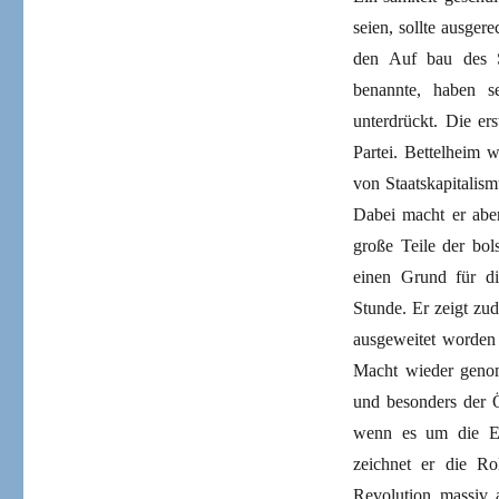
seien, sollte ausger
den Auf bau des S
benannte, haben s
unterdrückt. Die er
Partei. Bettelheim 
von Staatskapitalis
Dabei macht er aber
große Teile der bol
einen Grund für d
Stunde. Er zeigt zu
ausgeweitet worden
Macht wieder genom
und besonders der Ö
wenn es um die Ein
zeichnet er die Ro
Revolution massiv a