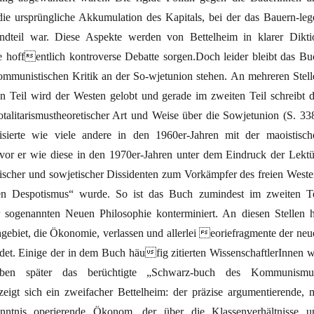
die ursprüngliche Akkumulation des Kapitals, bei der das Bauern-leg
andteil war. Diese Aspekte werden von Bettelheim in klarer Dikti
e hoffentlich kontroverse Debatte sorgen.Doch leider bleibt das Bu
ekommunistischen Kritik an der So-wjetunion stehen. An mehreren Stell
en Teil wird der Westen gelobt und gerade im zweiten Teil schreibt d
otalitarismustheoretischer Art und Weise über die Sowjetunion (S. 338
isierte wie viele andere in den 1960er-Jahren mit der maoistisch
evor er wie diese in den 1970er-Jahren unter dem Eindruck der Lektü
sischer und sowjetischer Dissidenten zum Vorkämpfer des freien Weste
en Despotismus“ wurde. So ist das Buch zumindest im zweiten Te
sogenannten Neuen Philosophie konterminiert. An diesen Stellen h
hgebiet, die Ökonomie, verlassen und allerlei eoriefragmente der neu
et. Einige der in dem Buch häufig zitierten WissenschaftlerInnen w
ben später das berüchtigte „Schwarz-buch des Kommunismu
eigt sich ein zweifacher Bettelheim: der präzise argumentierende, m
nntnis operierende Ökonom, der über die Klassenverhältnisse u