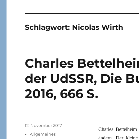
Schlagwort:
Nicolas Wirth
Charles Bettelhe
der UdSSR, Die B
2016, 666 S.
Veröffentlicht
12. November 2017
Charles Bettelheim
am
Kategorien
Allgemeines
ändern. Der kleine