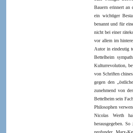
Bauern erinnert an 
ein wichtiger Best
benannt und für ein
nicht bei einer rät
vor allem im hinter
Autor in eindeutig t
Bettelheim sympath
Kulturrevolution, b
von Schriften chine
gegen den „östlich
zunehmend von der 
Bettelheim sein Fac
Philosophen verwend
Nicolas Werth ha
herausgegeben. So z
profunder Marx-Ke