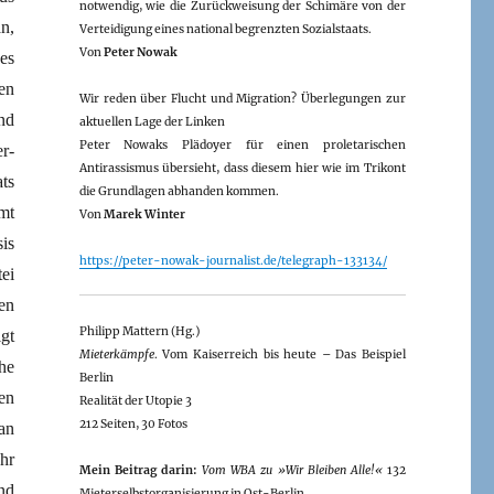
notwendig, wie die Zurückweisung der Schimäre von der
n,
Verteidigung eines national begrenzten Sozialstaats.
Von
Peter Nowak
es
en
Wir reden über Flucht und Migration? Überlegungen zur
nd
aktuellen Lage der Linken
Peter Nowaks Plädoyer für einen proletarischen
r-
Antirassismus übersieht, dass diesem hier wie im Trikont
ts
die Grundlagen abhanden kommen.
mt
Von
Marek Winter
is
https://peter-nowak-journalist.de/telegraph-133134/
ei
en
Philipp Mattern (Hg.)
gt
Mieterkämpfe
. Vom Kaiserreich bis heute – Das Beispiel
he
Berlin
en
Realität der Utopie 3
212 Seiten, 30 Fotos
an
hr
Mein Beitrag darin:
Vom WBA zu »Wir Bleiben Alle!«
132
nd
Mieterselbstorganisierung in Ost-Berlin