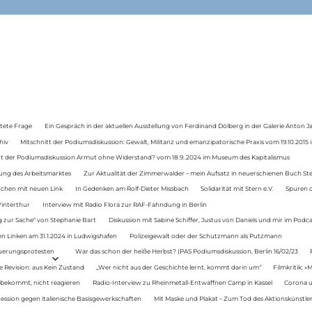
tete Frage
Ein Gespräch in der aktuellen Ausstellung von Ferdinand Dölberg in der Galerie Anton J
hiv
Mitschnitt der Podiumsdiskussion: Gewalt, Militanz und emanzipatorische Praxis vom 19.10.2015 i
tt der Podiumsdiskussion Armut ohne Widerstand? vom 18.9..2024 im Museum des Kapitalismus
ung des Arbeitsmarktes
Zur Aktualität der Zimmerwalder – mein Aufsatz in neuerschienen Buch St
auchen mit neuen Link
In Gedenken am Rolf-Dieter Missbach
Solidarität mit Stern e.V.
Spuren d
Winterthur
Interview mit Radio Flora zur RAF-Fahndung in Berlin
 zur Sache“ von Stephanie Bart
Diskussion mit Sabine Schiffer, Justus von Daniels und mir im Podc
n Linken am 31.1.2024 in Ludwigshafen
Polizeigewalt oder der Schutzmann als Putzmann
Teuerungsprotesten
War das schon der heiße Herbst? (PAS Podiumsdiskussion, Berlin 16/02/23
e Revision: aus Kein Zustand
„Wer nicht aus der Geschichte lernt, kommt darin um“
Filmkritik: »
 bekommt, nicht reagieren
Radio-Interview zu Rheinmetall-Entwaffnen Camp in Kassel
Corona u
ression gegen italienische Basisgewerkschaften
Mit Maske und Plakat – Zum Tod des Aktionskünstler