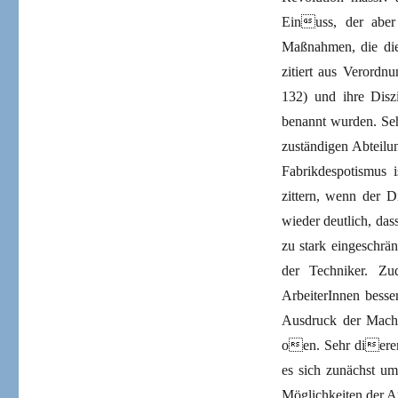
Einuss, der aber 
Maßnahmen, die die
zitiert aus Verord
132) und ihre Diszi
benannt wurden. Seh
zuständigen Abteilu
Fabrikdespotismus 
zittern, wenn der D
wieder deutlich, das
zu stark eingeschrä
der Techniker. Zu
ArbeiterInnen besse
Ausdruck der Machtk
oen. Sehr dieren
es sich zunächst um 
Möglichkeiten der A