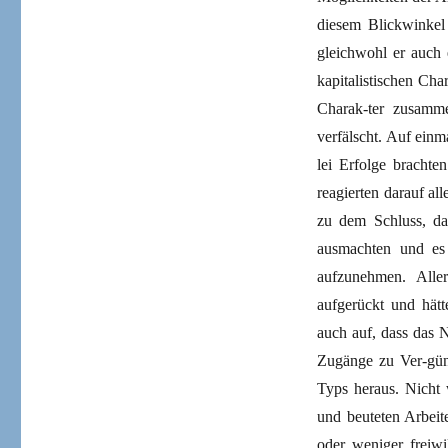
diesem Blickwinkel
gleichwohl er auch 
kapitalistischen Cha
Charak-ter zusamme
verfälscht. Auf ein
lei Erfolge brachte
reagierten darauf a
zu dem Schluss, das
ausmachten und es
aufzunehmen. Aller
aufgerückt und hätt
auch auf, dass das 
Zugänge zu Ver-güns
Typs heraus. Nicht 
und beuteten Arbeit
oder weniger freiwi