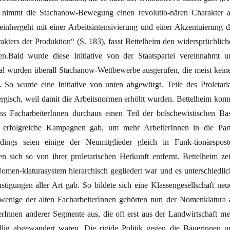
 nimmt die Stachanow-Bewegung einen revolutio-nären Charakter a
einhergeht mit einer Arbeitsintensivierung und einer Akzentuierung d
rakters der Produktion“ (S. 183), fasst Bettelheim den widersprüchlich
n.Bald wurde diese Initiative von der Staatspartei vereinnahmt u
mal wurden überall Stachanow-Wettbewerbe ausgerufen, die meist keine
n. So wurde eine Initiative von unten abgewürgt. Teile des Proletaria
llergisch, weil damit die Arbeitsnormen erhöht wurden. Bettelheim kom
s FacharbeiterInnen durchaus einen Teil der bolschewistischen Bas
 erfolgreiche Kampagnen gab, um mehr ArbeiterInnen in die Part
dings seien einige der Neumitglieder gleich in Funk-tionärspost
en sich so von ihrer proletarischen Herkunft entfernt. Bettelheim zei
Nomen-klaturasystem hierarchisch gegliedert war und es unterschiedlic
tigungen aller Art gab. So bildete sich eine Klassengesellschaft neu
wenige der alten FacharbeiterInnen gehörten nun der Nomenklatura 
erInnen anderer Segmente aus, die oft erst aus der Landwirtschaft me
llig abgewandert waren. Die rigide Politik gegen die Bäuerinnen u